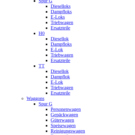
Spur G
Dieselloks
Dampfloks
E-Loks
Triebwagen
Ersatzteile
H0
Diesellok
Dampfloks
E-Lok
Triebwagen
Ersatzteile
TT
Diesellok
Dampflok
E-Lok
Triebwagen
Ersatzteile
Waggons
Spur G
Personenwagen
Gepäckwagen
Güterwagen
Speisewagen
Reinigungswagen