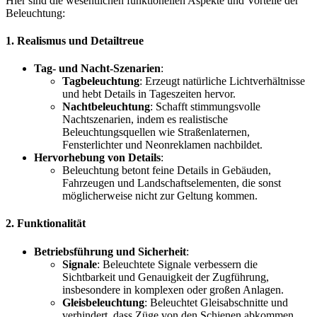
Hier sind die wesentlichen funktionellen Aspekte und Vorteile der
Beleuchtung:
1.
Realismus und Detailtreue
Tag- und Nacht-Szenarien
:
Tagbeleuchtung
: Erzeugt natürliche Lichtverhältnisse
und hebt Details in Tageszeiten hervor.
Nachtbeleuchtung
: Schafft stimmungsvolle
Nachtszenarien, indem es realistische
Beleuchtungsquellen wie Straßenlaternen,
Fensterlichter und Neonreklamen nachbildet.
Hervorhebung von Details
:
Beleuchtung betont feine Details in Gebäuden,
Fahrzeugen und Landschaftselementen, die sonst
möglicherweise nicht zur Geltung kommen.
2.
Funktionalität
Betriebsführung und Sicherheit
:
Signale
: Beleuchtete Signale verbessern die
Sichtbarkeit und Genauigkeit der Zugführung,
insbesondere in komplexen oder großen Anlagen.
Gleisbeleuchtung
: Beleuchtet Gleisabschnitte und
verhindert, dass Züge von den Schienen abkommen,