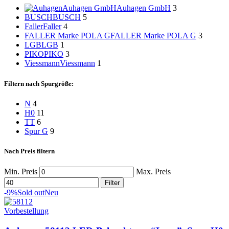
Auhagen GmbH
Auhagen GmbH
3
BUSCH
BUSCH
5
Faller
Faller
4
FALLER Marke POLA G
FALLER Marke POLA G
3
LGB
LGB
1
PIKO
PIKO
3
Viessmann
Viessmann
1
Filtern nach Spurgröße:
N
4
H0
11
TT
6
Spur G
9
Nach Preis filtern
Min. Preis
Max. Preis
Filter
-9%
Sold out
Neu
Vorbestellung