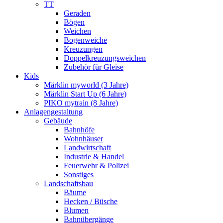
TT
Geraden
Bögen
Weichen
Bogenweiche
Kreuzungen
Doppelkreuzungsweichen
Zubehör für Gleise
Kids
Märklin myworld (3 Jahre)
Märklin Start Up (6 Jahre)
PIKO mytrain (8 Jahre)
Anlagengestaltung
Gebäude
Bahnhöfe
Wohnhäuser
Landwirtschaft
Industrie & Handel
Feuerwehr & Polizei
Sonstiges
Landschaftsbau
Bäume
Hecken / Büsche
Blumen
Bahnübergänge