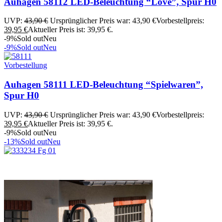
Auhagen 58112 LED-Beleuchtung “Love”, Spur H0
UVP:
43,90
€
Ursprünglicher Preis war: 43,90 €
Vorbestellpreis:
39,95
€
Aktueller Preis ist: 39,95 €.
-9%
Sold out
Neu
-9%
Sold out
Neu
Vorbestellung
Auhagen 58111 LED-Beleuchtung “Spielwaren”,
Spur H0
UVP:
43,90
€
Ursprünglicher Preis war: 43,90 €
Vorbestellpreis:
39,95
€
Aktueller Preis ist: 39,95 €.
-9%
Sold out
Neu
-13%
Sold out
Neu