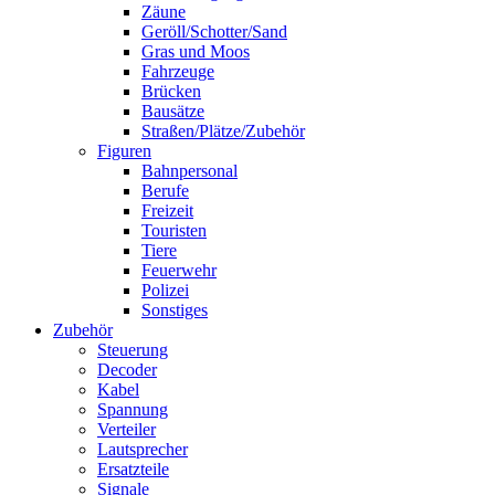
Zäune
Geröll/Schotter/Sand
Gras und Moos
Fahrzeuge
Brücken
Bausätze
Straßen/Plätze/Zubehör
Figuren
Bahnpersonal
Berufe
Freizeit
Touristen
Tiere
Feuerwehr
Polizei
Sonstiges
Zubehör
Steuerung
Decoder
Kabel
Spannung
Verteiler
Lautsprecher
Ersatzteile
Signale