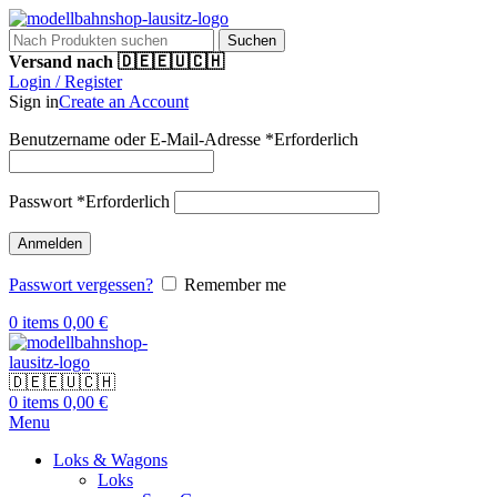
Suchen
Versand nach 🇩🇪🇪🇺🇨🇭
Login / Register
Sign in
Create an Account
Benutzername oder E-Mail-Adresse
*
Erforderlich
Passwort
*
Erforderlich
Anmelden
Passwort vergessen?
Remember me
0
items
0,00
€
🇩🇪🇪🇺🇨🇭
0
items
0,00
€
Menu
Loks & Wagons
Loks