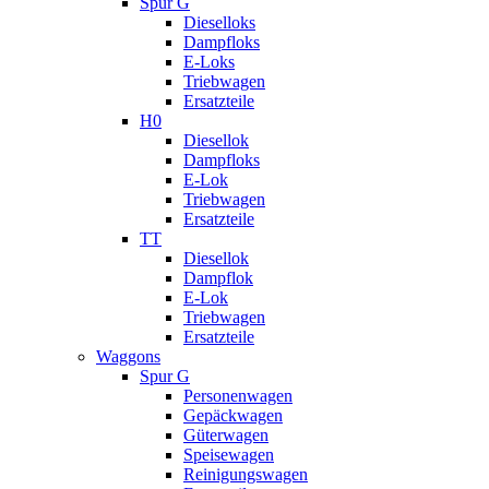
Spur G
Dieselloks
Dampfloks
E-Loks
Triebwagen
Ersatzteile
H0
Diesellok
Dampfloks
E-Lok
Triebwagen
Ersatzteile
TT
Diesellok
Dampflok
E-Lok
Triebwagen
Ersatzteile
Waggons
Spur G
Personenwagen
Gepäckwagen
Güterwagen
Speisewagen
Reinigungswagen