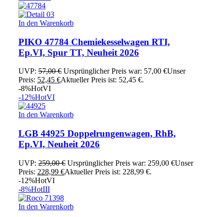
In den Warenkorb
PIKO 47784 Chemiekesselwagen RTI,
Ep.VI, Spur TT, Neuheit 2026
UVP:
57,00
€
Ursprünglicher Preis war: 57,00 €
Unser
Preis:
52,45
€
Aktueller Preis ist: 52,45 €.
-8%
Hot
VI
-12%
Hot
VI
In den Warenkorb
LGB 44925 Doppelrungenwagen, RhB,
Ep.VI, Neuheit 2026
UVP:
259,00
€
Ursprünglicher Preis war: 259,00 €
Unser
Preis:
228,99
€
Aktueller Preis ist: 228,99 €.
-12%
Hot
VI
-8%
Hot
III
In den Warenkorb