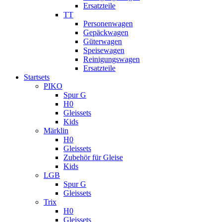
Ersatzteile
TT
Personenwagen
Gepäckwagen
Güterwagen
Speisewagen
Reinigungswagen
Ersatzteile
Startsets
PIKO
Spur G
H0
Gleissets
Kids
Märklin
H0
Gleissets
Zubehör für Gleise
Kids
LGB
Spur G
Gleissets
Trix
H0
Gleissets