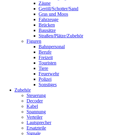
Zäune
Geröll/Schotter/Sand
Gras und Moos
Fahrzeuge
Brücken
Bausätze
Straßen/Plätze/Zubehör
Figuren
Bahnpersonal
Berufe
Freizeit
Touristen
Tiere
Feuerwehr
Polizei
Sonstiges
Zubehör
Steuerung
Decoder
Kabel
Spannung
Verteiler
Lautsprecher
Ersatzteile
Signale