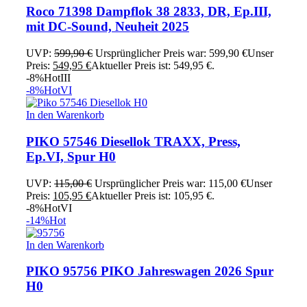
Roco 71398 Dampflok 38 2833, DR, Ep.III,
mit DC-Sound, Neuheit 2025
UVP:
599,90
€
Ursprünglicher Preis war: 599,90 €
Unser
Preis:
549,95
€
Aktueller Preis ist: 549,95 €.
-8%
Hot
III
-8%
Hot
VI
In den Warenkorb
PIKO 57546 Diesellok TRAXX, Press,
Ep.VI, Spur H0
UVP:
115,00
€
Ursprünglicher Preis war: 115,00 €
Unser
Preis:
105,95
€
Aktueller Preis ist: 105,95 €.
-8%
Hot
VI
-14%
Hot
In den Warenkorb
PIKO 95756 PIKO Jahreswagen 2026 Spur
H0