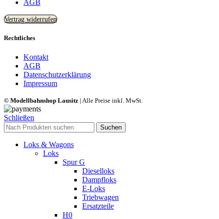
AGB
Vertrag widerrufen
Rechtliches
Kontakt
AGB
Datenschutzerklärung
Impressum
© Modellbahnshop Lausitz
| Alle Preise inkl. MwSt.
Schließen
Suchen
Loks & Wagons
Loks
Spur G
Dieselloks
Dampfloks
E-Loks
Triebwagen
Ersatzteile
H0