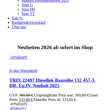
Märklin Herbstneuheiten 2025
Spur G
Spur H0
Spur TT
Sale %
Raritäten&Abverkauf
Über uns
Neuheiten 2026 ab sofort im Shop
-10%
Hot
IV
In den Warenkorb
TRIX 22407 Diesellok Baureihe 132 457-3,
DR, Ep.IV, Neuheit 2025
UVP:
369,00
€
Ursprünglicher Preis war: 369,00 €
Unser
Preis:
333,60
€
Aktueller Preis ist: 333,60 €.
-10%
Hot
IV
-8%
Hot
VI