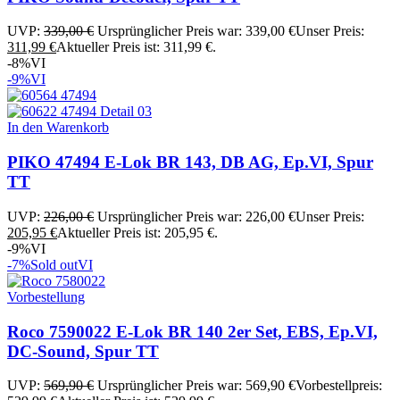
UVP:
339,00
€
Ursprünglicher Preis war: 339,00 €
Unser Preis:
311,99
€
Aktueller Preis ist: 311,99 €.
-8%
VI
-9%
VI
In den Warenkorb
PIKO 47494 E-Lok BR 143, DB AG, Ep.VI, Spur
TT
UVP:
226,00
€
Ursprünglicher Preis war: 226,00 €
Unser Preis:
205,95
€
Aktueller Preis ist: 205,95 €.
-9%
VI
-7%
Sold out
VI
Vorbestellung
Roco 7590022 E-Lok BR 140 2er Set, EBS, Ep.VI,
DC-Sound, Spur TT
UVP:
569,90
€
Ursprünglicher Preis war: 569,90 €
Vorbestellpreis: