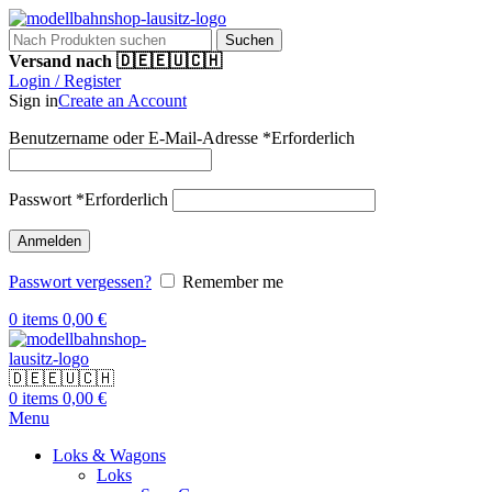
Suchen
Versand nach 🇩🇪🇪🇺🇨🇭
Login / Register
Sign in
Create an Account
Benutzername oder E-Mail-Adresse
*
Erforderlich
Passwort
*
Erforderlich
Anmelden
Passwort vergessen?
Remember me
0
items
0,00
€
🇩🇪🇪🇺🇨🇭
0
items
0,00
€
Menu
Loks & Wagons
Loks