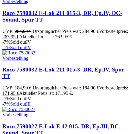
Vorbestellung
Roco 7590032 E-Lok 211 015-3, DR, Ep.IV, DC-
Sound, Spur TT
UVP:
284,90
€
Ursprünglicher Preis war: 284,90 €
Vorbestellpreis:
263,95
€
Aktueller Preis ist: 263,95 €.
-7%
Sold out
IV
-7%
Sold out
IV
Vorbestellung
Roco 7580032 E-Lok 211 015-3, DR, Ep.IV, Spur
TT
UVP:
184,90
€
Ursprünglicher Preis war: 184,90 €
Vorbestellpreis:
171,95
€
Aktueller Preis ist: 171,95 €.
-7%
Sold out
IV
-7%
Sold out
III
Vorbestellung
Roco 7590027 E-Lok E 42 015, DR, Ep.III, DC-
Sound, Spur TT