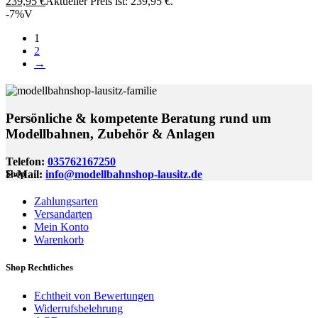
239,95
€
Aktueller Preis ist: 239,95 €.
-7%
V
1
2
→
Persönliche & kompetente Beratung rund um
Modellbahnen, Zubehör & Anlagen
Telefon:
035762167250
E-Mail:
info@modellbahnshop-lausitz.de
Shop
Zahlungsarten
Versandarten
Mein Konto
Warenkorb
Shop Rechtliches
Echtheit von Bewertungen
Widerrufsbelehrung