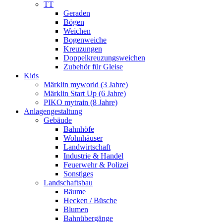
TT
Geraden
Bögen
Weichen
Bogenweiche
Kreuzungen
Doppelkreuzungsweichen
Zubehör für Gleise
Kids
Märklin myworld (3 Jahre)
Märklin Start Up (6 Jahre)
PIKO mytrain (8 Jahre)
Anlagengestaltung
Gebäude
Bahnhöfe
Wohnhäuser
Landwirtschaft
Industrie & Handel
Feuerwehr & Polizei
Sonstiges
Landschaftsbau
Bäume
Hecken / Büsche
Blumen
Bahnübergänge