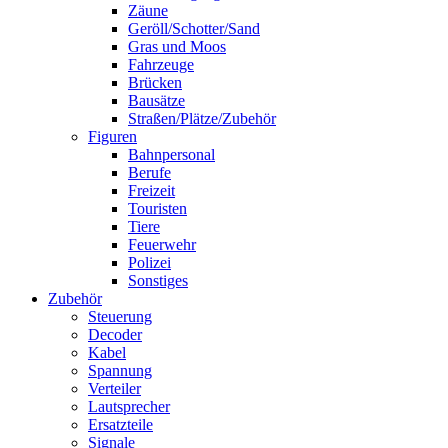
Zäune
Geröll/Schotter/Sand
Gras und Moos
Fahrzeuge
Brücken
Bausätze
Straßen/Plätze/Zubehör
Figuren
Bahnpersonal
Berufe
Freizeit
Touristen
Tiere
Feuerwehr
Polizei
Sonstiges
Zubehör
Steuerung
Decoder
Kabel
Spannung
Verteiler
Lautsprecher
Ersatzteile
Signale