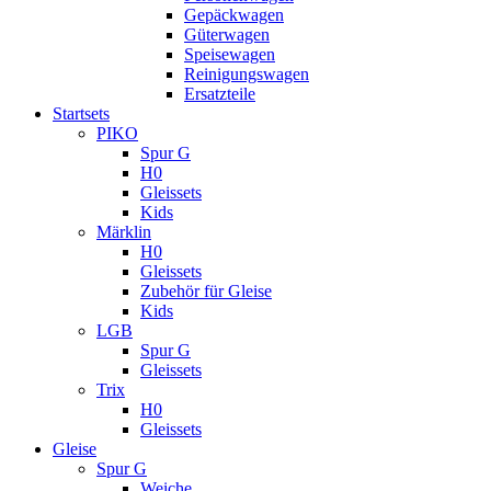
Gepäckwagen
Güterwagen
Speisewagen
Reinigungswagen
Ersatzteile
Startsets
PIKO
Spur G
H0
Gleissets
Kids
Märklin
H0
Gleissets
Zubehör für Gleise
Kids
LGB
Spur G
Gleissets
Trix
H0
Gleissets
Gleise
Spur G
Weiche