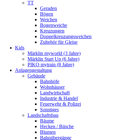
TT
Geraden
Bögen
Weichen
Bogenweiche
Kreuzungen
Doppelkreuzungsweichen
Zubehör für Gleise
Kids
Märklin myworld (3 Jahre)
Märklin Start Up (6 Jahre)
PIKO mytrain (8 Jahre)
Anlagengestaltung
Gebäude
Bahnhöfe
Wohnhäuser
Landwirtschaft
Industrie & Handel
Feuerwehr & Polizei
Sonstiges
Landschaftsbau
Bäume
Hecken / Büsche
Blumen
Bahnübergänge