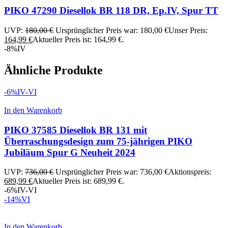
PIKO 47290 Diesellok BR 118 DR, Ep.IV, Spur TT
UVP:
180,00
€
Ursprünglicher Preis war: 180,00 €
Unser Preis:
164,99
€
Aktueller Preis ist: 164,99 €.
-8%
IV
Ähnliche Produkte
-6%
IV-VI
In den Warenkorb
PIKO 37585 Diesellok BR 131 mit
Überraschungsdesign zum 75-jährigen PIKO
Jubiläum Spur G Neuheit 2024
UVP:
736,00
€
Ursprünglicher Preis war: 736,00 €
Aktionspreis:
689,99
€
Aktueller Preis ist: 689,99 €.
-6%
IV-VI
-14%
VI
In den Warenkorb