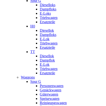
Spur G
Dieselloks
Dampfloks
E-Loks
Triebwagen
Ersatzteile
H0
Diesellok
Dampfloks
E-Lok
Triebwagen
Ersatzteile
TT
Diesellok
Dampflok
E-Lok
Triebwagen
Ersatzteile
Waggons
Spur G
Personenwagen
Gepäckwagen
Güterwagen
Speisewagen
Reinigungswagen