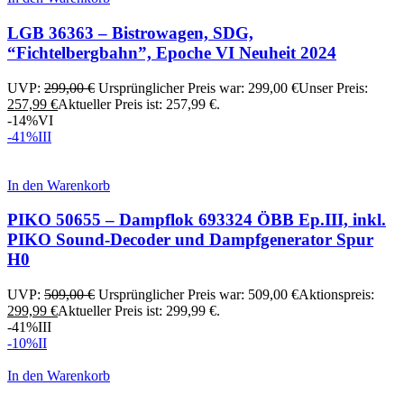
LGB 36363 – Bistrowagen, SDG,
“Fichtelbergbahn”, Epoche VI Neuheit 2024
UVP:
299,00
€
Ursprünglicher Preis war: 299,00 €
Unser Preis:
257,99
€
Aktueller Preis ist: 257,99 €.
-14%
VI
-41%
III
In den Warenkorb
PIKO 50655 – Dampflok 693324 ÖBB Ep.III, inkl.
PIKO Sound-Decoder und Dampfgenerator Spur
H0
UVP:
509,00
€
Ursprünglicher Preis war: 509,00 €
Aktionspreis:
299,99
€
Aktueller Preis ist: 299,99 €.
-41%
III
-10%
II
In den Warenkorb