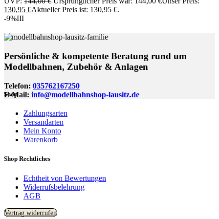
UVP:
144,00
€
Ursprünglicher Preis war: 144,00 €
Unser Preis:
130,95
€
Aktueller Preis ist: 130,95 €.
-9%
III
Persönliche & kompetente Beratung rund um
Modellbahnen, Zubehör & Anlagen
Telefon:
035762167250
E-Mail:
info@modellbahnshop-lausitz.de
Shop
Zahlungsarten
Versandarten
Mein Konto
Warenkorb
Shop Rechtliches
Echtheit von Bewertungen
Widerrufsbelehrung
AGB
Vertrag widerrufen