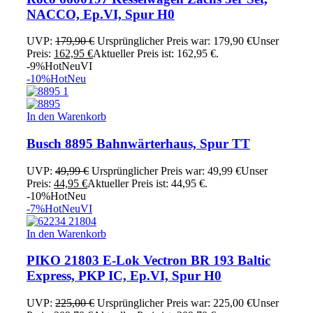
NACCO, Ep.VI, Spur H0
UVP:
179,90
€
Ursprünglicher Preis war: 179,90 €
Unser
Preis:
162,95
€
Aktueller Preis ist: 162,95 €.
-9%
Hot
Neu
VI
-10%
Hot
Neu
In den Warenkorb
Busch 8895 Bahnwärterhaus, Spur TT
UVP:
49,99
€
Ursprünglicher Preis war: 49,99 €
Unser
Preis:
44,95
€
Aktueller Preis ist: 44,95 €.
-10%
Hot
Neu
-7%
Hot
Neu
VI
In den Warenkorb
PIKO 21803 E-Lok Vectron BR 193 Baltic
Express, PKP IC, Ep.VI, Spur H0
UVP:
225,00
€
Ursprünglicher Preis war: 225,00 €
Unser