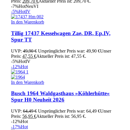
Preis:
209,70
€
Aktueller Preis ist: 209,70 €.
-7%
Hot
Neu
VI
-5%
Hot
IV
In den Warenkorb
Tillig 17437 Kesselwagen Zae, DR, Ep.IV,
Spur TT
UVP:
49,90
€
Ursprünglicher Preis war: 49,90 €
Unser
Preis:
47,55
€
Aktueller Preis ist: 47,55 €.
-5%
Hot
IV
-12%
Hot
In den Warenkorb
Busch 1964 Waldgasthaus »Köhlerhütte«
Spur H0 Neuheit 2026
UVP:
64,49
€
Ursprünglicher Preis war: 64,49 €
Unser
Preis:
56,95
€
Aktueller Preis ist: 56,95 €.
-12%
Hot
-17%
Hot