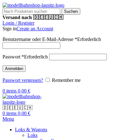
Suchen
Versand nach 🇩🇪🇪🇺🇨🇭
Login / Register
Sign in
Create an Account
Benutzername oder E-Mail-Adresse
*
Erforderlich
Passwort
*
Erforderlich
Anmelden
Passwort vergessen?
Remember me
0
items
0,00
€
🇩🇪🇪🇺🇨🇭
0
items
0,00
€
Menu
Loks & Wagons
Loks