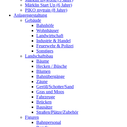
Märklin Start Up (6 Jahre)
PIKO mytrain (8 Jahre)
Anlagengestaltung
Gebäude
Bahnhöfe
Wohnhäuser
Landwirtschaft
Industrie & Handel
Feuerwehr & Polizei
Sonstiges
Landschaftsbau
Bäume
Hecken / Büsche
Blumen
Bahnübergänge
Zäune
Geröll/Schotter/Sand
Gras und Moos
Fahrzeuge
Brücken
Bausätze
Straßen/Plätze/Zubehör
Figuren
Bahnpersonal