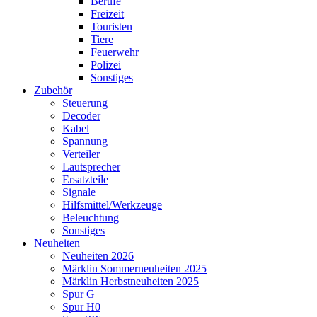
Berufe
Freizeit
Touristen
Tiere
Feuerwehr
Polizei
Sonstiges
Zubehör
Steuerung
Decoder
Kabel
Spannung
Verteiler
Lautsprecher
Ersatzteile
Signale
Hilfsmittel/Werkzeuge
Beleuchtung
Sonstiges
Neuheiten
Neuheiten 2026
Märklin Sommerneuheiten 2025
Märklin Herbstneuheiten 2025
Spur G
Spur H0