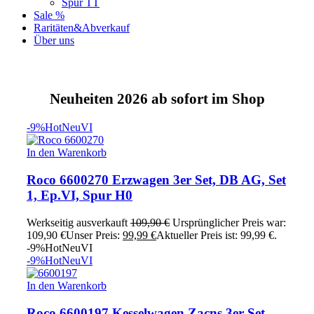
Spur TT
Sale %
Raritäten&Abverkauf
Über uns
Neuheiten 2026 ab sofort im Shop
-9%
Hot
Neu
VI
In den Warenkorb
Roco 6600270 Erzwagen 3er Set, DB AG, Set
1, Ep.VI, Spur H0
Werkseitig ausverkauft
109,90
€
Ursprünglicher Preis war:
109,90 €
Unser Preis:
99,99
€
Aktueller Preis ist: 99,99 €.
-9%
Hot
Neu
VI
-9%
Hot
Neu
VI
In den Warenkorb
Roco 6600197 Kesselwagen Zacns 3er Set,