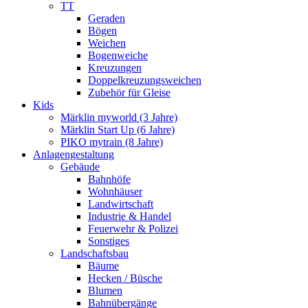
TT
Geraden
Bögen
Weichen
Bogenweiche
Kreuzungen
Doppelkreuzungsweichen
Zubehör für Gleise
Kids
Märklin myworld (3 Jahre)
Märklin Start Up (6 Jahre)
PIKO mytrain (8 Jahre)
Anlagengestaltung
Gebäude
Bahnhöfe
Wohnhäuser
Landwirtschaft
Industrie & Handel
Feuerwehr & Polizei
Sonstiges
Landschaftsbau
Bäume
Hecken / Büsche
Blumen
Bahnübergänge