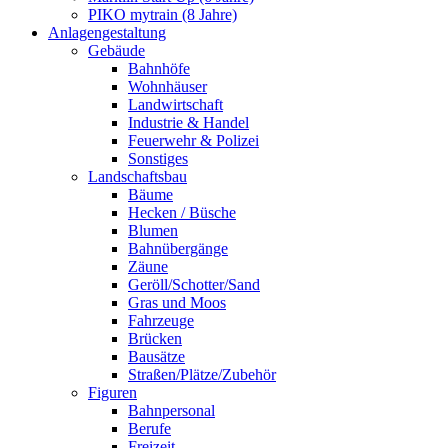
PIKO mytrain (8 Jahre)
Anlagengestaltung
Gebäude
Bahnhöfe
Wohnhäuser
Landwirtschaft
Industrie & Handel
Feuerwehr & Polizei
Sonstiges
Landschaftsbau
Bäume
Hecken / Büsche
Blumen
Bahnübergänge
Zäune
Geröll/Schotter/Sand
Gras und Moos
Fahrzeuge
Brücken
Bausätze
Straßen/Plätze/Zubehör
Figuren
Bahnpersonal
Berufe
Freizeit