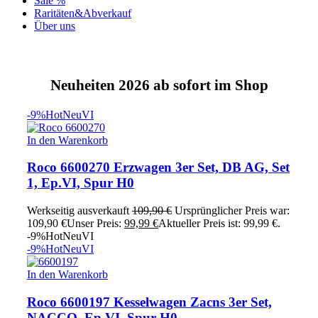
Sale %
Raritäten&Abverkauf
Über uns
Neuheiten 2026 ab sofort im Shop
-9%
Hot
Neu
VI
In den Warenkorb
Roco 6600270 Erzwagen 3er Set, DB AG, Set
1, Ep.VI, Spur H0
Werkseitig ausverkauft
109,90
€
Ursprünglicher Preis war:
109,90 €
Unser Preis:
99,99
€
Aktueller Preis ist: 99,99 €.
-9%
Hot
Neu
VI
-9%
Hot
Neu
VI
In den Warenkorb
Roco 6600197 Kesselwagen Zacns 3er Set,
NACCO, Ep.VI, Spur H0