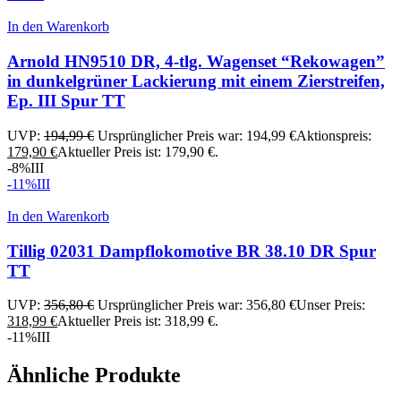
In den Warenkorb
Arnold HN9510 DR, 4-tlg. Wagenset “Rekowagen”
in dunkelgrüner Lackierung mit einem Zierstreifen,
Ep. III Spur TT
UVP:
194,99
€
Ursprünglicher Preis war: 194,99 €
Aktionspreis:
179,90
€
Aktueller Preis ist: 179,90 €.
-8%
III
-11%
III
In den Warenkorb
Tillig 02031 Dampflokomotive BR 38.10 DR Spur
TT
UVP:
356,80
€
Ursprünglicher Preis war: 356,80 €
Unser Preis:
318,99
€
Aktueller Preis ist: 318,99 €.
-11%
III
Ähnliche Produkte