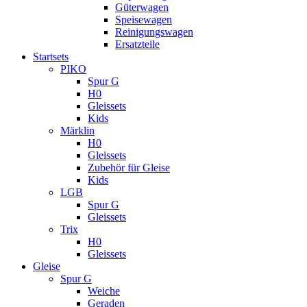
Güterwagen
Speisewagen
Reinigungswagen
Ersatzteile
Startsets
PIKO
Spur G
H0
Gleissets
Kids
Märklin
H0
Gleissets
Zubehör für Gleise
Kids
LGB
Spur G
Gleissets
Trix
H0
Gleissets
Gleise
Spur G
Weiche
Geraden