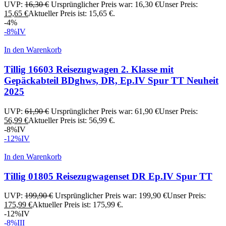
UVP:
16,30
€
Ursprünglicher Preis war: 16,30 €
Unser Preis:
15,65
€
Aktueller Preis ist: 15,65 €.
-4%
-8%
IV
In den Warenkorb
Tillig 16603 Reisezugwagen 2. Klasse mit
Gepäckabteil BDghws, DR, Ep.IV Spur TT Neuheit
2025
UVP:
61,90
€
Ursprünglicher Preis war: 61,90 €
Unser Preis:
56,99
€
Aktueller Preis ist: 56,99 €.
-8%
IV
-12%
IV
In den Warenkorb
Tillig 01805 Reisezugwagenset DR Ep.IV Spur TT
UVP:
199,90
€
Ursprünglicher Preis war: 199,90 €
Unser Preis:
175,99
€
Aktueller Preis ist: 175,99 €.
-12%
IV
-8%
III