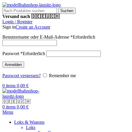
Suchen
Versand nach 🇩🇪🇪🇺🇨🇭
Login / Register
Sign in
Create an Account
Benutzername oder E-Mail-Adresse
*
Erforderlich
Passwort
*
Erforderlich
Anmelden
Passwort vergessen?
Remember me
0
items
0,00
€
🇩🇪🇪🇺🇨🇭
0
items
0,00
€
Menu
Loks & Wagons
Loks