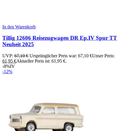
In den Warenkorb
Tillig 12606 Reisezugwagen DR Ep.IV Spur TT
Neuheit 2025
UVP:
67,10
€
Ursprünglicher Preis war: 67,10 €
Unser Preis:
61,95
€
Aktueller Preis ist: 61,95 €.
-8%
IV
-12%