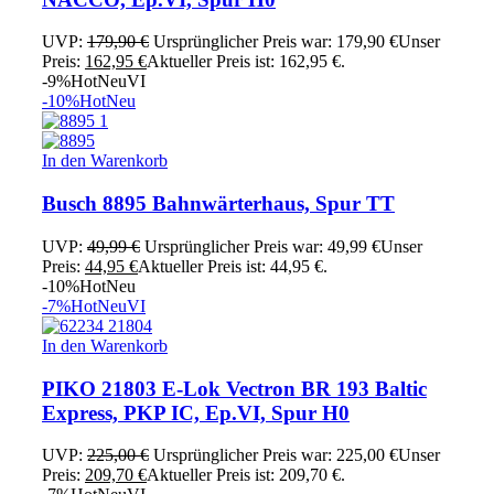
UVP:
179,90
€
Ursprünglicher Preis war: 179,90 €
Unser
Preis:
162,95
€
Aktueller Preis ist: 162,95 €.
-9%
Hot
Neu
VI
-10%
Hot
Neu
In den Warenkorb
Busch 8895 Bahnwärterhaus, Spur TT
UVP:
49,99
€
Ursprünglicher Preis war: 49,99 €
Unser
Preis:
44,95
€
Aktueller Preis ist: 44,95 €.
-10%
Hot
Neu
-7%
Hot
Neu
VI
In den Warenkorb
PIKO 21803 E-Lok Vectron BR 193 Baltic
Express, PKP IC, Ep.VI, Spur H0
UVP:
225,00
€
Ursprünglicher Preis war: 225,00 €
Unser
Preis:
209,70
€
Aktueller Preis ist: 209,70 €.