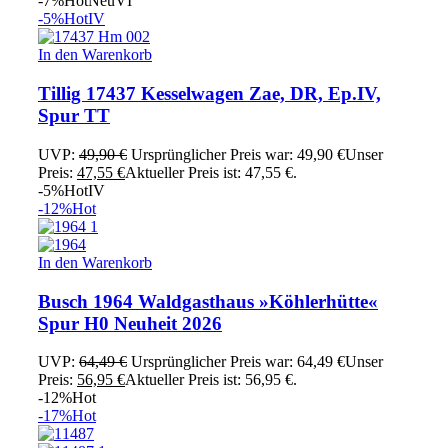
-7%
Hot
Neu
VI
-5%
Hot
IV
In den Warenkorb
Tillig 17437 Kesselwagen Zae, DR, Ep.IV,
Spur TT
UVP:
49,90
€
Ursprünglicher Preis war: 49,90 €
Unser
Preis:
47,55
€
Aktueller Preis ist: 47,55 €.
-5%
Hot
IV
-12%
Hot
In den Warenkorb
Busch 1964 Waldgasthaus »Köhlerhütte«
Spur H0 Neuheit 2026
UVP:
64,49
€
Ursprünglicher Preis war: 64,49 €
Unser
Preis:
56,95
€
Aktueller Preis ist: 56,95 €.
-12%
Hot
-17%
Hot