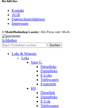
Rechtliches
Kontakt
AGB
Datenschutzerklärung
Impressum
© Modellbahnshop Lausitz
| Alle Preise inkl. MwSt.
Schließen
Suchen
Loks & Wagons
Loks
Spur G
Dieselloks
Dampfloks
E-Loks
Triebwagen
Ersatzteile
H0
Diesellok
Dampfloks
E-Lok
Triebwagen