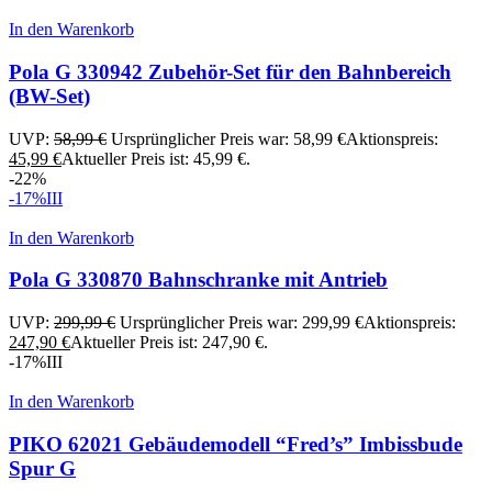
In den Warenkorb
Pola G 330942 Zubehör-Set für den Bahnbereich
(BW-Set)
UVP:
58,99
€
Ursprünglicher Preis war: 58,99 €
Aktionspreis:
45,99
€
Aktueller Preis ist: 45,99 €.
-22%
-17%
III
In den Warenkorb
Pola G 330870 Bahnschranke mit Antrieb
UVP:
299,99
€
Ursprünglicher Preis war: 299,99 €
Aktionspreis:
247,90
€
Aktueller Preis ist: 247,90 €.
-17%
III
In den Warenkorb
PIKO 62021 Gebäudemodell “Fred’s” Imbissbude
Spur G