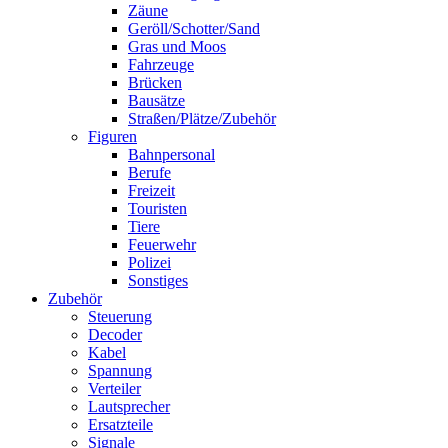
Zäune
Geröll/Schotter/Sand
Gras und Moos
Fahrzeuge
Brücken
Bausätze
Straßen/Plätze/Zubehör
Figuren
Bahnpersonal
Berufe
Freizeit
Touristen
Tiere
Feuerwehr
Polizei
Sonstiges
Zubehör
Steuerung
Decoder
Kabel
Spannung
Verteiler
Lautsprecher
Ersatzteile
Signale