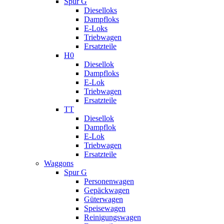
Spur G
Dieselloks
Dampfloks
E-Loks
Triebwagen
Ersatzteile
H0
Diesellok
Dampfloks
E-Lok
Triebwagen
Ersatzteile
TT
Diesellok
Dampflok
E-Lok
Triebwagen
Ersatzteile
Waggons
Spur G
Personenwagen
Gepäckwagen
Güterwagen
Speisewagen
Reinigungswagen