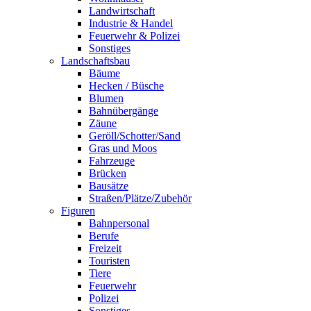
Landwirtschaft
Industrie & Handel
Feuerwehr & Polizei
Sonstiges
Landschaftsbau
Bäume
Hecken / Büsche
Blumen
Bahnübergänge
Zäune
Geröll/Schotter/Sand
Gras und Moos
Fahrzeuge
Brücken
Bausätze
Straßen/Plätze/Zubehör
Figuren
Bahnpersonal
Berufe
Freizeit
Touristen
Tiere
Feuerwehr
Polizei
Sonstiges