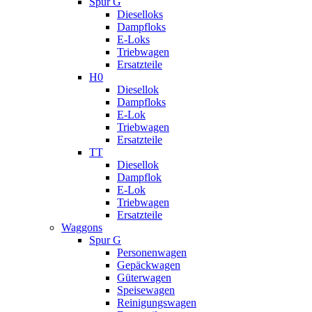
Spur G
Dieselloks
Dampfloks
E-Loks
Triebwagen
Ersatzteile
H0
Diesellok
Dampfloks
E-Lok
Triebwagen
Ersatzteile
TT
Diesellok
Dampflok
E-Lok
Triebwagen
Ersatzteile
Waggons
Spur G
Personenwagen
Gepäckwagen
Güterwagen
Speisewagen
Reinigungswagen