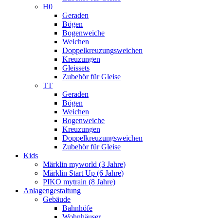
H0
Geraden
Bögen
Bogenweiche
Weichen
Doppelkreuzungsweichen
Kreuzungen
Gleissets
Zubehör für Gleise
TT
Geraden
Bögen
Weichen
Bogenweiche
Kreuzungen
Doppelkreuzungsweichen
Zubehör für Gleise
Kids
Märklin myworld (3 Jahre)
Märklin Start Up (6 Jahre)
PIKO mytrain (8 Jahre)
Anlagengestaltung
Gebäude
Bahnhöfe
Wohnhäuser