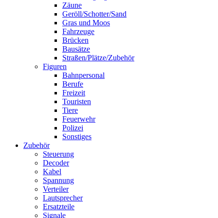
Zäune
Geröll/Schotter/Sand
Gras und Moos
Fahrzeuge
Brücken
Bausätze
Straßen/Plätze/Zubehör
Figuren
Bahnpersonal
Berufe
Freizeit
Touristen
Tiere
Feuerwehr
Polizei
Sonstiges
Zubehör
Steuerung
Decoder
Kabel
Spannung
Verteiler
Lautsprecher
Ersatzteile
Signale