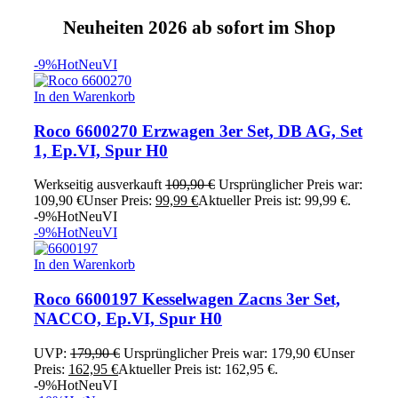
Neuheiten 2026 ab sofort im Shop
-9%
Hot
Neu
VI
In den Warenkorb
Roco 6600270 Erzwagen 3er Set, DB AG, Set
1, Ep.VI, Spur H0
Werkseitig ausverkauft
109,90
€
Ursprünglicher Preis war:
109,90 €
Unser Preis:
99,99
€
Aktueller Preis ist: 99,99 €.
-9%
Hot
Neu
VI
-9%
Hot
Neu
VI
In den Warenkorb
Roco 6600197 Kesselwagen Zacns 3er Set,
NACCO, Ep.VI, Spur H0
UVP:
179,90
€
Ursprünglicher Preis war: 179,90 €
Unser
Preis:
162,95
€
Aktueller Preis ist: 162,95 €.
-9%
Hot
Neu
VI