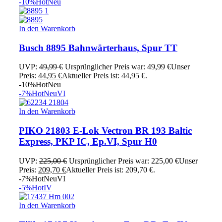
-10%
Hot
Neu
In den Warenkorb
Busch 8895 Bahnwärterhaus, Spur TT
UVP:
49,99
€
Ursprünglicher Preis war: 49,99 €
Unser
Preis:
44,95
€
Aktueller Preis ist: 44,95 €.
-10%
Hot
Neu
-7%
Hot
Neu
VI
In den Warenkorb
PIKO 21803 E-Lok Vectron BR 193 Baltic
Express, PKP IC, Ep.VI, Spur H0
UVP:
225,00
€
Ursprünglicher Preis war: 225,00 €
Unser
Preis:
209,70
€
Aktueller Preis ist: 209,70 €.
-7%
Hot
Neu
VI
-5%
Hot
IV
In den Warenkorb