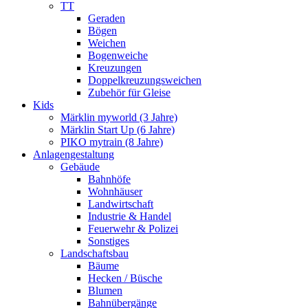
TT
Geraden
Bögen
Weichen
Bogenweiche
Kreuzungen
Doppelkreuzungsweichen
Zubehör für Gleise
Kids
Märklin myworld (3 Jahre)
Märklin Start Up (6 Jahre)
PIKO mytrain (8 Jahre)
Anlagengestaltung
Gebäude
Bahnhöfe
Wohnhäuser
Landwirtschaft
Industrie & Handel
Feuerwehr & Polizei
Sonstiges
Landschaftsbau
Bäume
Hecken / Büsche
Blumen
Bahnübergänge