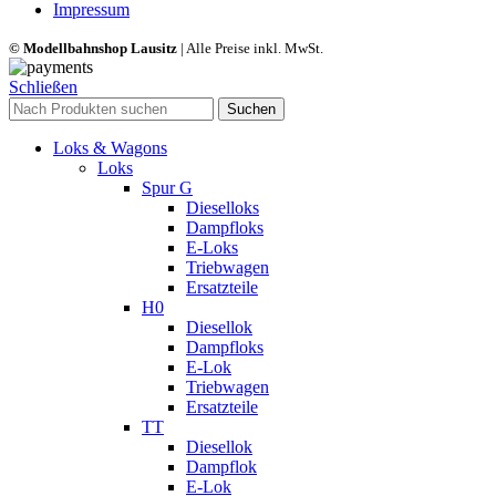
Impressum
© Modellbahnshop Lausitz
| Alle Preise inkl. MwSt.
Schließen
Suchen
Loks & Wagons
Loks
Spur G
Dieselloks
Dampfloks
E-Loks
Triebwagen
Ersatzteile
H0
Diesellok
Dampfloks
E-Lok
Triebwagen
Ersatzteile
TT
Diesellok
Dampflok
E-Lok