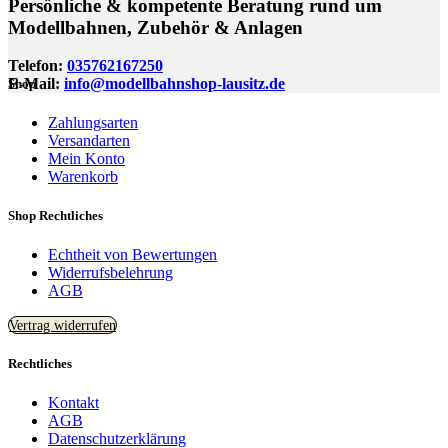
Persönliche & kompetente Beratung rund um
Modellbahnen, Zubehör & Anlagen
Telefon:
035762167250
E-Mail:
info@modellbahnshop-lausitz.de
Shop
Zahlungsarten
Versandarten
Mein Konto
Warenkorb
Shop Rechtliches
Echtheit von Bewertungen
Widerrufsbelehrung
AGB
Vertrag widerrufen
Rechtliches
Kontakt
AGB
Datenschutzerklärung