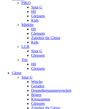
PIKO
Spur G
H0
Gleissets
Kids
Märklin
H0
Gleissets
Zubehör für Gleise
Kids
LGB
Spur G
Gleissets
Trix
H0
Gleissets
Gleise
Spur G
Weiche
Geraden
Doppelkreuzungsweichen
Bögen
Kreuzungen
Gleissets
Zubehör für Gleise