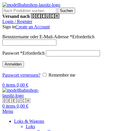
Suchen
Versand nach 🇩🇪🇪🇺🇨🇭
Login / Register
Sign in
Create an Account
Benutzername oder E-Mail-Adresse
*
Erforderlich
Passwort
*
Erforderlich
Anmelden
Passwort vergessen?
Remember me
0
items
0,00
€
🇩🇪🇪🇺🇨🇭
0
items
0,00
€
Menu
Loks & Wagons
Loks