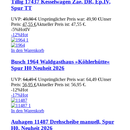
Tillig 17437 Kesselwagen Zae, DR, Ep.IV,
Spur TT
UVP:
49,90
€
Ursprünglicher Preis war: 49,90 €
Unser
Preis:
47,55
€
Aktueller Preis ist: 47,55 €.
-5%
Hot
IV
-12%
Hot
In den Warenkorb
Busch 1964 Waldgasthaus »Köhlerhütte«
Spur H0 Neuheit 2026
UVP:
64,49
€
Ursprünglicher Preis war: 64,49 €
Unser
Preis:
56,95
€
Aktueller Preis ist: 56,95 €.
-12%
Hot
-17%
Hot
In den Warenkorb
Auhagen 11487 Drehscheibe manuell, Spur
H0, Neuheit 2026