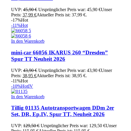
UVP:
45,90
€
Ursprünglicher Preis war: 45,90 €
Unser
Preis:
37,99
€
Aktueller Preis ist: 37,99 €.
-17%
Hot
-11%
Hot
In den Warenkorb
mini-car 66056 IKARUS 260 “Dresden”
Spur TT Neuheit 2026
UVP:
43,90
€
Ursprünglicher Preis war: 43,90 €
Unser
Preis:
38,95
€
Aktueller Preis ist: 38,95 €.
-11%
Hot
-10%
Hot
IV
In den Warenkorb
Tillig 01135 Autotransportwagen DDm 2er
Set, DR, Ep.IV, Spur TT, Neuheit 2026
UVP:
129,50
€
Ursprünglicher Preis war: 129,50 €
Unser
Preis:
115,95
€
Aktueller Preis ist: 115,95 €.