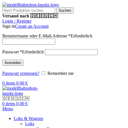
Suchen
Versand nach 🇩🇪🇪🇺🇨🇭
Login / Register
Sign in
Create an Account
Benutzername oder E-Mail-Adresse
*
Erforderlich
Passwort
*
Erforderlich
Anmelden
Passwort vergessen?
Remember me
0
items
0,00
€
🇩🇪🇪🇺🇨🇭
0
items
0,00
€
Menu
Loks & Wagons
Loks