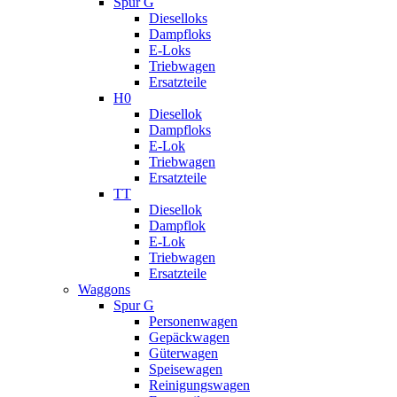
Spur G
Dieselloks
Dampfloks
E-Loks
Triebwagen
Ersatzteile
H0
Diesellok
Dampfloks
E-Lok
Triebwagen
Ersatzteile
TT
Diesellok
Dampflok
E-Lok
Triebwagen
Ersatzteile
Waggons
Spur G
Personenwagen
Gepäckwagen
Güterwagen
Speisewagen
Reinigungswagen