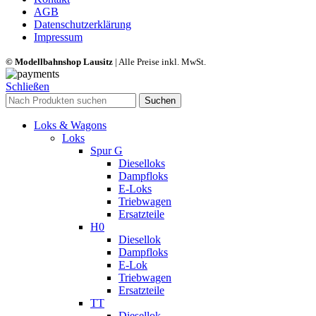
AGB
Datenschutzerklärung
Impressum
© Modellbahnshop Lausitz
| Alle Preise inkl. MwSt.
Schließen
Suchen
Loks & Wagons
Loks
Spur G
Dieselloks
Dampfloks
E-Loks
Triebwagen
Ersatzteile
H0
Diesellok
Dampfloks
E-Lok
Triebwagen
Ersatzteile
TT
Diesellok