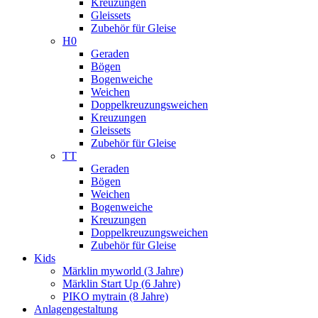
Kreuzungen
Gleissets
Zubehör für Gleise
H0
Geraden
Bögen
Bogenweiche
Weichen
Doppelkreuzungsweichen
Kreuzungen
Gleissets
Zubehör für Gleise
TT
Geraden
Bögen
Weichen
Bogenweiche
Kreuzungen
Doppelkreuzungsweichen
Zubehör für Gleise
Kids
Märklin myworld (3 Jahre)
Märklin Start Up (6 Jahre)
PIKO mytrain (8 Jahre)
Anlagengestaltung