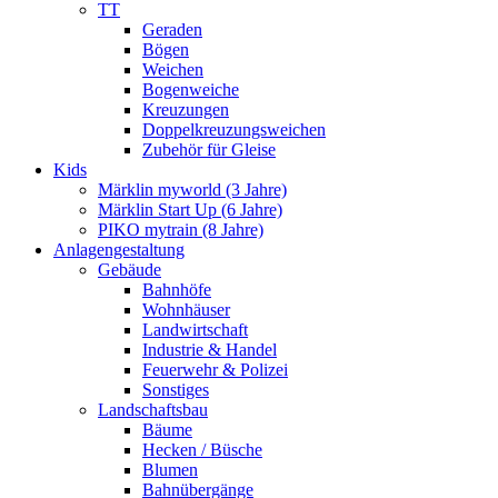
TT
Geraden
Bögen
Weichen
Bogenweiche
Kreuzungen
Doppelkreuzungsweichen
Zubehör für Gleise
Kids
Märklin myworld (3 Jahre)
Märklin Start Up (6 Jahre)
PIKO mytrain (8 Jahre)
Anlagengestaltung
Gebäude
Bahnhöfe
Wohnhäuser
Landwirtschaft
Industrie & Handel
Feuerwehr & Polizei
Sonstiges
Landschaftsbau
Bäume
Hecken / Büsche
Blumen
Bahnübergänge