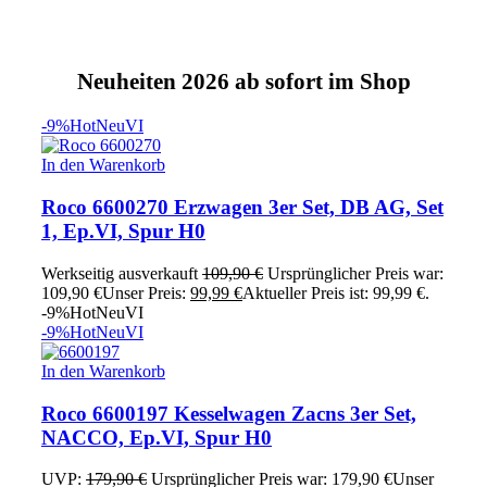
Neuheiten 2026 ab sofort im Shop
-9%
Hot
Neu
VI
In den Warenkorb
Roco 6600270 Erzwagen 3er Set, DB AG, Set
1, Ep.VI, Spur H0
Werkseitig ausverkauft
109,90
€
Ursprünglicher Preis war:
109,90 €
Unser Preis:
99,99
€
Aktueller Preis ist: 99,99 €.
-9%
Hot
Neu
VI
-9%
Hot
Neu
VI
In den Warenkorb
Roco 6600197 Kesselwagen Zacns 3er Set,
NACCO, Ep.VI, Spur H0
UVP:
179,90
€
Ursprünglicher Preis war: 179,90 €
Unser