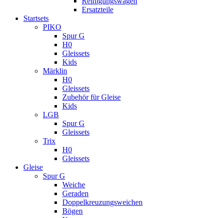
Reinigungswagen
Ersatzteile
Startsets
PIKO
Spur G
H0
Gleissets
Kids
Märklin
H0
Gleissets
Zubehör für Gleise
Kids
LGB
Spur G
Gleissets
Trix
H0
Gleissets
Gleise
Spur G
Weiche
Geraden
Doppelkreuzungsweichen
Bögen