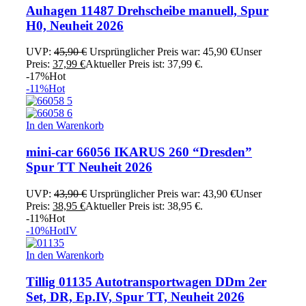
Auhagen 11487 Drehscheibe manuell, Spur
H0, Neuheit 2026
UVP:
45,90
€
Ursprünglicher Preis war: 45,90 €
Unser
Preis:
37,99
€
Aktueller Preis ist: 37,99 €.
-17%
Hot
-11%
Hot
In den Warenkorb
mini-car 66056 IKARUS 260 “Dresden”
Spur TT Neuheit 2026
UVP:
43,90
€
Ursprünglicher Preis war: 43,90 €
Unser
Preis:
38,95
€
Aktueller Preis ist: 38,95 €.
-11%
Hot
-10%
Hot
IV
In den Warenkorb
Tillig 01135 Autotransportwagen DDm 2er
Set, DR, Ep.IV, Spur TT, Neuheit 2026