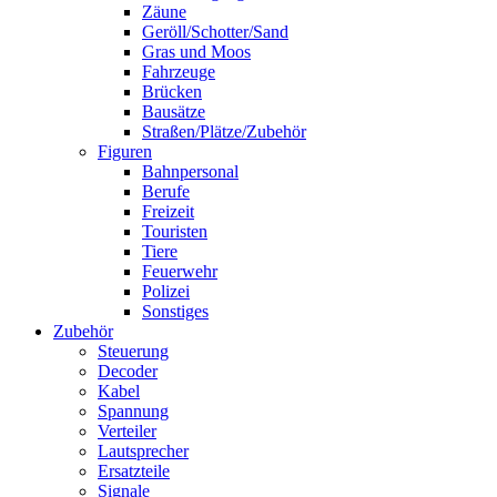
Zäune
Geröll/Schotter/Sand
Gras und Moos
Fahrzeuge
Brücken
Bausätze
Straßen/Plätze/Zubehör
Figuren
Bahnpersonal
Berufe
Freizeit
Touristen
Tiere
Feuerwehr
Polizei
Sonstiges
Zubehör
Steuerung
Decoder
Kabel
Spannung
Verteiler
Lautsprecher
Ersatzteile
Signale