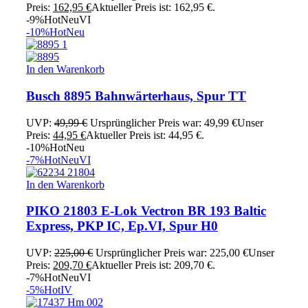
Preis:
162,95
€
Aktueller Preis ist: 162,95 €.
-9%
Hot
Neu
VI
-10%
Hot
Neu
In den Warenkorb
Busch 8895 Bahnwärterhaus, Spur TT
UVP:
49,99
€
Ursprünglicher Preis war: 49,99 €
Unser
Preis:
44,95
€
Aktueller Preis ist: 44,95 €.
-10%
Hot
Neu
-7%
Hot
Neu
VI
In den Warenkorb
PIKO 21803 E-Lok Vectron BR 193 Baltic
Express, PKP IC, Ep.VI, Spur H0
UVP:
225,00
€
Ursprünglicher Preis war: 225,00 €
Unser
Preis:
209,70
€
Aktueller Preis ist: 209,70 €.
-7%
Hot
Neu
VI
-5%
Hot
IV