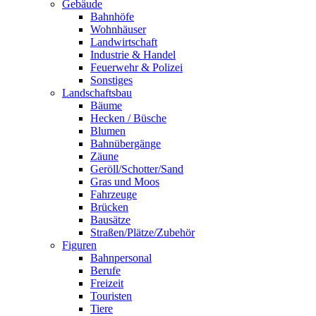
Gebäude
Bahnhöfe
Wohnhäuser
Landwirtschaft
Industrie & Handel
Feuerwehr & Polizei
Sonstiges
Landschaftsbau
Bäume
Hecken / Büsche
Blumen
Bahnübergänge
Zäune
Geröll/Schotter/Sand
Gras und Moos
Fahrzeuge
Brücken
Bausätze
Straßen/Plätze/Zubehör
Figuren
Bahnpersonal
Berufe
Freizeit
Touristen
Tiere