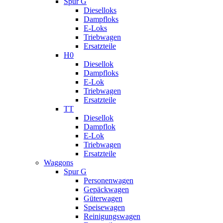
Spur G
Dieselloks
Dampfloks
E-Loks
Triebwagen
Ersatzteile
H0
Diesellok
Dampfloks
E-Lok
Triebwagen
Ersatzteile
TT
Diesellok
Dampflok
E-Lok
Triebwagen
Ersatzteile
Waggons
Spur G
Personenwagen
Gepäckwagen
Güterwagen
Speisewagen
Reinigungswagen