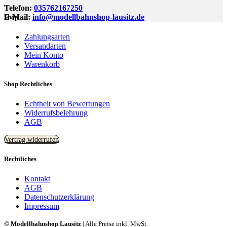
Telefon:
035762167250
E-Mail:
info@modellbahnshop-lausitz.de
Shop
Zahlungsarten
Versandarten
Mein Konto
Warenkorb
Shop Rechtliches
Echtheit von Bewertungen
Widerrufsbelehrung
AGB
Vertrag widerrufen
Rechtliches
Kontakt
AGB
Datenschutzerklärung
Impressum
© Modellbahnshop Lausitz
| Alle Preise inkl. MwSt.