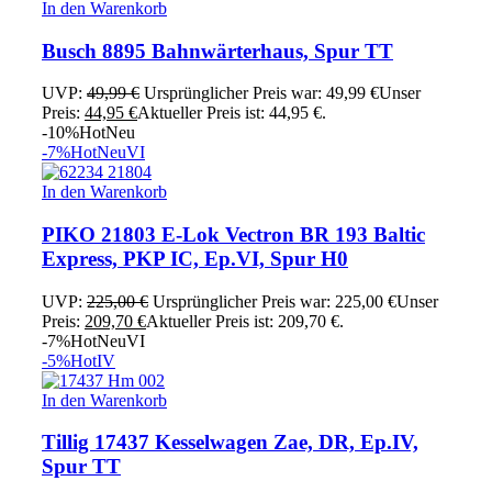
In den Warenkorb
Busch 8895 Bahnwärterhaus, Spur TT
UVP:
49,99
€
Ursprünglicher Preis war: 49,99 €
Unser
Preis:
44,95
€
Aktueller Preis ist: 44,95 €.
-10%
Hot
Neu
-7%
Hot
Neu
VI
In den Warenkorb
PIKO 21803 E-Lok Vectron BR 193 Baltic
Express, PKP IC, Ep.VI, Spur H0
UVP:
225,00
€
Ursprünglicher Preis war: 225,00 €
Unser
Preis:
209,70
€
Aktueller Preis ist: 209,70 €.
-7%
Hot
Neu
VI
-5%
Hot
IV
In den Warenkorb
Tillig 17437 Kesselwagen Zae, DR, Ep.IV,
Spur TT