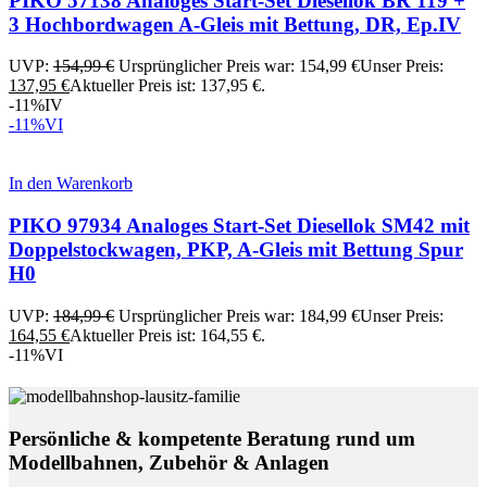
PIKO 57138 Analoges Start-Set Diesellok BR 119 +
3 Hochbordwagen A-Gleis mit Bettung, DR, Ep.IV
UVP:
154,99
€
Ursprünglicher Preis war: 154,99 €
Unser Preis:
137,95
€
Aktueller Preis ist: 137,95 €.
-11%
IV
-11%
VI
In den Warenkorb
PIKO 97934 Analoges Start-Set Diesellok SM42 mit
Doppelstockwagen, PKP, A-Gleis mit Bettung Spur
H0
UVP:
184,99
€
Ursprünglicher Preis war: 184,99 €
Unser Preis:
164,55
€
Aktueller Preis ist: 164,55 €.
-11%
VI
Persönliche & kompetente Beratung rund um
Modellbahnen, Zubehör & Anlagen