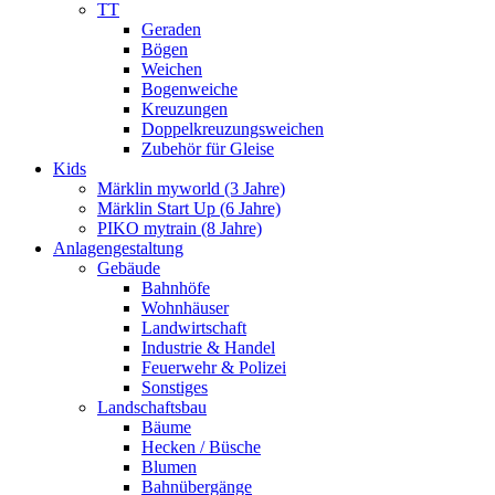
TT
Geraden
Bögen
Weichen
Bogenweiche
Kreuzungen
Doppelkreuzungsweichen
Zubehör für Gleise
Kids
Märklin myworld (3 Jahre)
Märklin Start Up (6 Jahre)
PIKO mytrain (8 Jahre)
Anlagengestaltung
Gebäude
Bahnhöfe
Wohnhäuser
Landwirtschaft
Industrie & Handel
Feuerwehr & Polizei
Sonstiges
Landschaftsbau
Bäume
Hecken / Büsche
Blumen
Bahnübergänge