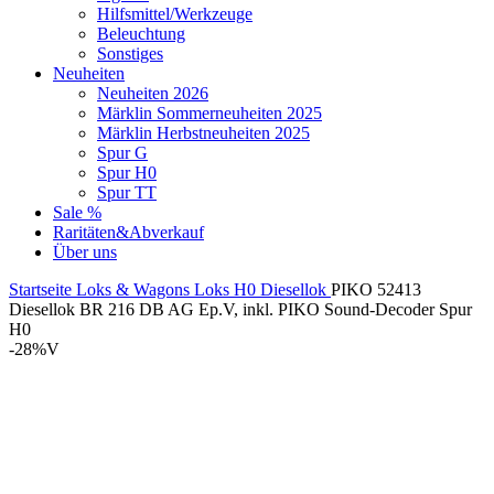
Hilfsmittel/Werkzeuge
Beleuchtung
Sonstiges
Neuheiten
Neuheiten 2026
Märklin Sommerneuheiten 2025
Märklin Herbstneuheiten 2025
Spur G
Spur H0
Spur TT
Sale %
Raritäten&Abverkauf
Über uns
Startseite
Loks & Wagons
Loks
H0
Diesellok
PIKO 52413
Diesellok BR 216 DB AG Ep.V, inkl. PIKO Sound-Decoder Spur
H0
-28%
V