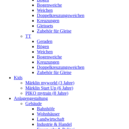
Bogenweiche
Weichen
Doppelkreuzungsweichen
Kreuzungen
Gleissets
Zubehör für Gleise
TT
Geraden
Bögen
Weichen
Bogenweiche
Kreuzungen
Doppelkreuzungsweichen
Zubehör für Gleise
Kids
Märklin myworld (3 Jahre)
Märklin Start Up (6 Jahre)
PIKO mytrain (8 Jahre)
Anlagengestaltung
Gebäude
Bahnhöfe
Wohnhäuser
Landwirtschaft
Industrie & Handel