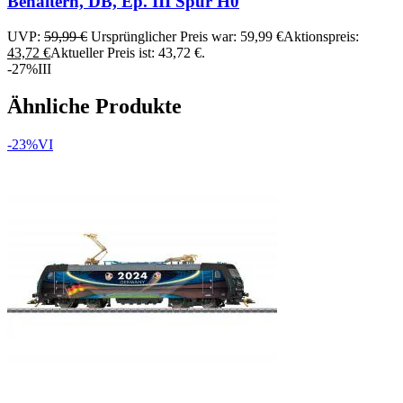
Behältern, DB, Ep. III Spur H0
UVP:
59,99
€
Ursprünglicher Preis war: 59,99 €
Aktionspreis:
43,72
€
Aktueller Preis ist: 43,72 €.
-27%
III
Ähnliche Produkte
-23%
VI