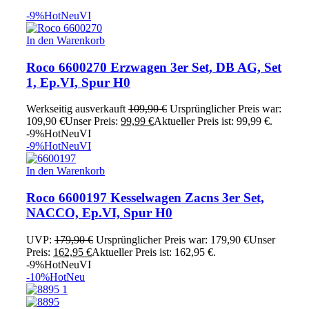
-9%
Hot
Neu
VI
In den Warenkorb
Roco 6600270 Erzwagen 3er Set, DB AG, Set
1, Ep.VI, Spur H0
Werkseitig ausverkauft
109,90
€
Ursprünglicher Preis war:
109,90 €
Unser Preis:
99,99
€
Aktueller Preis ist: 99,99 €.
-9%
Hot
Neu
VI
-9%
Hot
Neu
VI
In den Warenkorb
Roco 6600197 Kesselwagen Zacns 3er Set,
NACCO, Ep.VI, Spur H0
UVP:
179,90
€
Ursprünglicher Preis war: 179,90 €
Unser
Preis:
162,95
€
Aktueller Preis ist: 162,95 €.
-9%
Hot
Neu
VI
-10%
Hot
Neu