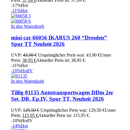
Preis:
37,99
€
Aktueller Preis ist: 37,99 €.
-17%
Hot
-11%
Hot
In den Warenkorb
mini-car 66056 IKARUS 260 “Dresden”
Spur TT Neuheit 2026
UVP:
43,90
€
Ursprünglicher Preis war: 43,90 €
Unser
Preis:
38,95
€
Aktueller Preis ist: 38,95 €.
-11%
Hot
-10%
Hot
IV
In den Warenkorb
Tillig 01135 Autotransportwagen DDm 2er
Set, DR, Ep.IV, Spur TT, Neuheit 2026
UVP:
129,50
€
Ursprünglicher Preis war: 129,50 €
Unser
Preis:
115,95
€
Aktueller Preis ist: 115,95 €.
-10%
Hot
IV
-14%
Hot