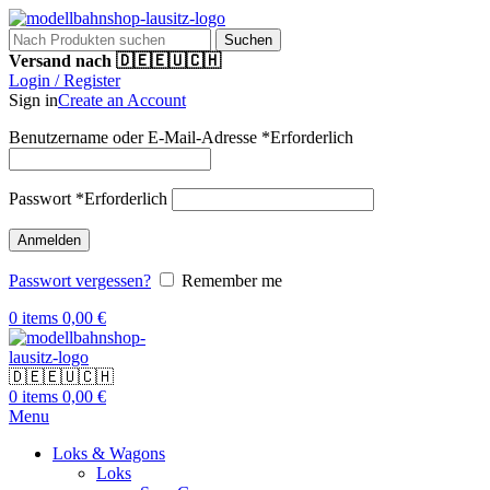
Suchen
Versand nach 🇩🇪🇪🇺🇨🇭
Login / Register
Sign in
Create an Account
Benutzername oder E-Mail-Adresse
*
Erforderlich
Passwort
*
Erforderlich
Anmelden
Passwort vergessen?
Remember me
0
items
0,00
€
🇩🇪🇪🇺🇨🇭
0
items
0,00
€
Menu
Loks & Wagons
Loks