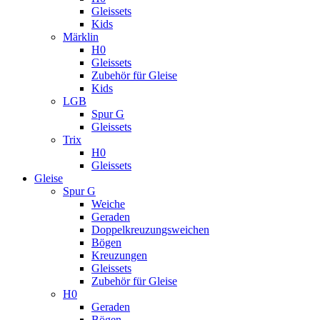
Gleissets
Kids
Märklin
H0
Gleissets
Zubehör für Gleise
Kids
LGB
Spur G
Gleissets
Trix
H0
Gleissets
Gleise
Spur G
Weiche
Geraden
Doppelkreuzungsweichen
Bögen
Kreuzungen
Gleissets
Zubehör für Gleise
H0
Geraden
Bögen