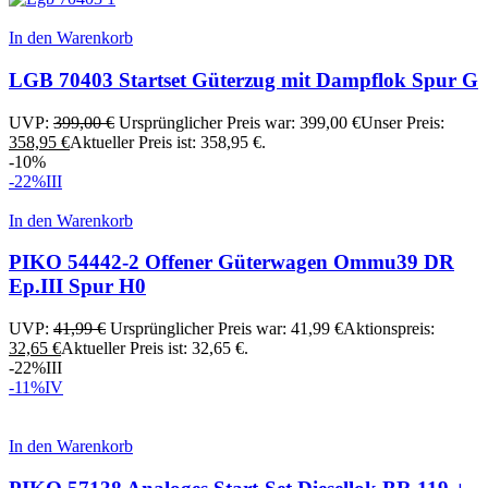
In den Warenkorb
LGB 70403 Startset Güterzug mit Dampflok Spur G
UVP:
399,00
€
Ursprünglicher Preis war: 399,00 €
Unser Preis:
358,95
€
Aktueller Preis ist: 358,95 €.
-10%
-22%
III
In den Warenkorb
PIKO 54442-2 Offener Güterwagen Ommu39 DR
Ep.III Spur H0
UVP:
41,99
€
Ursprünglicher Preis war: 41,99 €
Aktionspreis:
32,65
€
Aktueller Preis ist: 32,65 €.
-22%
III
-11%
IV
In den Warenkorb