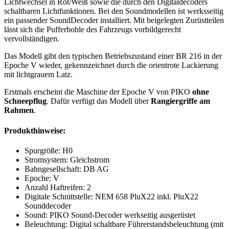
Lichtwechsel in Rot/Weiß sowie die durch den Digitaldecoders
schaltbaren Lichtfunktionen. Bei den Soundmodellen ist werksseitig
ein passender SoundDecoder installiert. Mit beigelegten Zurüstteilen
lässt sich die Pufferbohle des Fahrzeugs vorbildgerecht
vervollständigen.
Das Modell gibt den typischen Betriebszustand einer BR 216 in der
Epoche V wieder, gekennzeichnet durch die orientrote Lackierung
mit lichtgrauem Latz.
Erstmals erscheint die Maschine der Epoche V von PIKO
ohne
Schneepflug
. Dafür verfügt das Modell über
Rangiergriffe am
Rahmen
.
Produkthinweise:
Spurgröße: H0
Stromsystem: Gleichstrom
Bahngesellschaft: DB AG
Epoche: V
Anzahl Haftreifen: 2
Digitale Schnittstelle: NEM 658 PluX22 inkl. PluX22
Sounddecoder
Sound: PIKO Sound-Decoder werkseitig ausgerüstet
Beleuchtung: Digital schaltbare Führerstandsbeleuchtung (mit