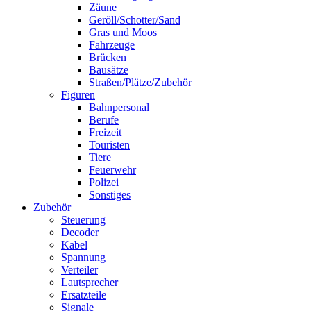
Zäune
Geröll/Schotter/Sand
Gras und Moos
Fahrzeuge
Brücken
Bausätze
Straßen/Plätze/Zubehör
Figuren
Bahnpersonal
Berufe
Freizeit
Touristen
Tiere
Feuerwehr
Polizei
Sonstiges
Zubehör
Steuerung
Decoder
Kabel
Spannung
Verteiler
Lautsprecher
Ersatzteile
Signale