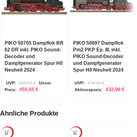
PIKO 50705 Dampflok BR
PIKO 50697 Dampflok
62 DR inkl. PIKO Sound-
Pm2 PKP Ep. III, inkl.
Decoder und
PIKO Sound-Decoder
Dampfgenerator Spur H0
und Dampfgenerator
Neuheit 2024
Spur H0 Neuheit 2024
UVP:
509,00
€
Unser
UVP:
479,00
€
455,65
€
432,99
€
Preis:
Aktionspreis:
Ähnliche Produkte
-10%
-12%