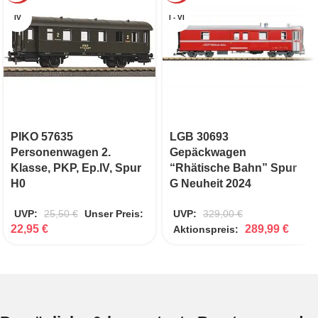
IV
I - VI
PIKO 57635
LGB 30693
Personenwagen 2.
Gepäckwagen
Klasse, PKP, Ep.IV, Spur
“Rhätische Bahn” Spur
H0
G Neuheit 2024
UVP:
25,50
€
Unser Preis:
UVP:
329,00
€
22,95
€
289,99
€
Aktionspreis: