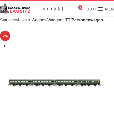
0
🇩🇪🇪🇺🇨🇭
0,00
€
MEN
Startseite
Loks & Wagons
Waggons
TT
Personenwagen
-20%
III