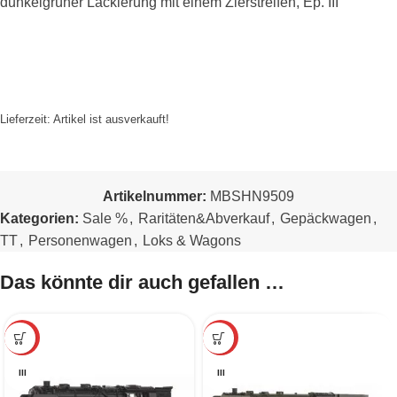
dunkelgrüner Lackierung mit einem Zierstreifen, Ep. III
Lieferzeit:
Artikel ist ausverkauft!
Artikelnummer:
MBSHN9509
Kategorien:
Sale %
,
Raritäten&Abverkauf
,
Gepäckwagen
,
TT
,
Personenwagen
,
Loks & Wagons
Das könnte dir auch gefallen …
-10%
-10%
III
III