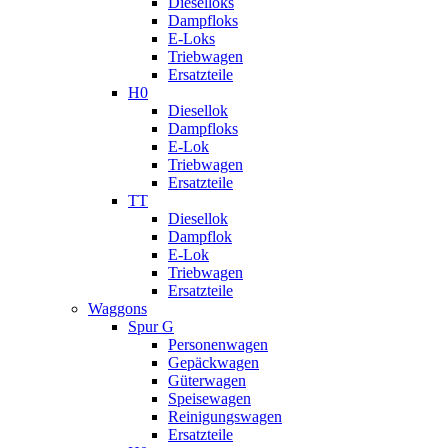
Dieselloks
Dampfloks
E-Loks
Triebwagen
Ersatzteile
H0
Diesellok
Dampfloks
E-Lok
Triebwagen
Ersatzteile
TT
Diesellok
Dampflok
E-Lok
Triebwagen
Ersatzteile
Waggons
Spur G
Personenwagen
Gepäckwagen
Güterwagen
Speisewagen
Reinigungswagen
Ersatzteile