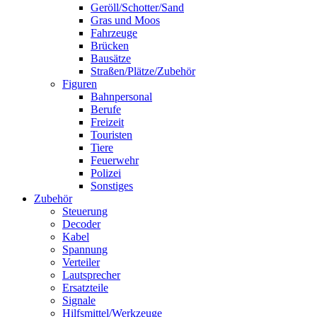
Geröll/Schotter/Sand
Gras und Moos
Fahrzeuge
Brücken
Bausätze
Straßen/Plätze/Zubehör
Figuren
Bahnpersonal
Berufe
Freizeit
Touristen
Tiere
Feuerwehr
Polizei
Sonstiges
Zubehör
Steuerung
Decoder
Kabel
Spannung
Verteiler
Lautsprecher
Ersatzteile
Signale
Hilfsmittel/Werkzeuge