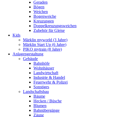
Geraden
Bögen
Weichen
Bogenweiche
Kreuzungen
Doppelkreuzungsweichen
Zubehör für Gleise
Kids
Märklin myworld (3 Jahre)
Märklin Start Up (6 Jahre)
PIKO mytrain (8 Jahre)
Anlagengestaltung
Gebäude
Bahnhöfe
Wohnhäuser
Landwirtschaft
Industrie & Handel
Feuerwehr & Polizei
Sonstiges
Landschaftsbau
Bäume
Hecken / Büsche
Blumen
Bahnübergänge
Zäune