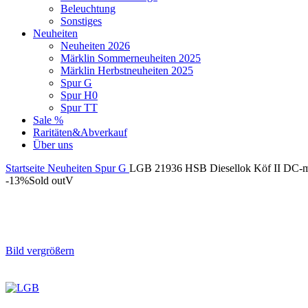
Beleuchtung
Sonstiges
Neuheiten
Neuheiten 2026
Märklin Sommerneuheiten 2025
Märklin Herbstneuheiten 2025
Spur G
Spur H0
Spur TT
Sale %
Raritäten&Abverkauf
Über uns
Startseite
Neuheiten
Spur G
LGB 21936 HSB Diesellok Köf II DC-m
-13%
Sold out
V
Bild vergrößern