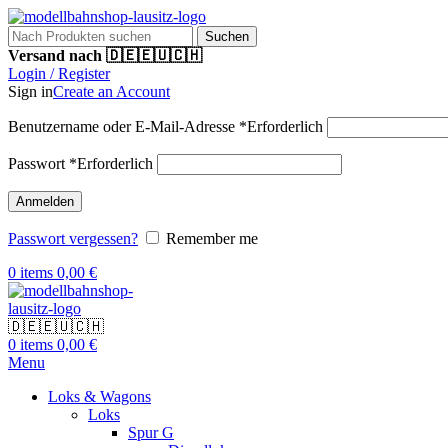
Suchen
Versand nach 🇩🇪🇪🇺🇨🇭
Login / Register
Sign in
Create an Account
Benutzername oder E-Mail-Adresse
*
Erforderlich
Passwort
*
Erforderlich
Anmelden
Passwort vergessen?
Remember me
0
items
0,00
€
🇩🇪🇪🇺🇨🇭
0
items
0,00
€
Menu
Loks & Wagons
Loks
Spur G