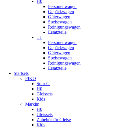
H0
Personenwagen
Gepäckwagen
Güterwagen
Speisewagen
Reinigungswagen
Ersatzteile
TT
Personenwagen
Gepäckwagen
Güterwagen
Speisewagen
Reinigungswagen
Ersatzteile
Startsets
PIKO
Spur G
H0
Gleissets
Kids
Märklin
H0
Gleissets
Zubehör für Gleise
Kids