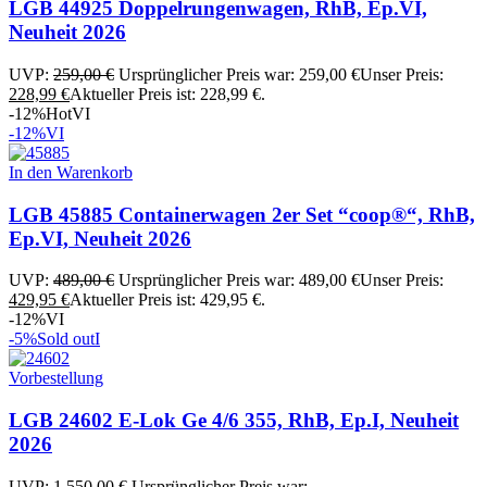
LGB 44925 Doppelrungenwagen, RhB, Ep.VI,
Neuheit 2026
UVP:
259,00
€
Ursprünglicher Preis war: 259,00 €
Unser Preis:
228,99
€
Aktueller Preis ist: 228,99 €.
-12%
Hot
VI
-12%
VI
In den Warenkorb
LGB 45885 Containerwagen 2er Set “coop®“, RhB,
Ep.VI, Neuheit 2026
UVP:
489,00
€
Ursprünglicher Preis war: 489,00 €
Unser Preis:
429,95
€
Aktueller Preis ist: 429,95 €.
-12%
VI
-5%
Sold out
I
Vorbestellung
LGB 24602 E-Lok Ge 4/6 355, RhB, Ep.I, Neuheit
2026
UVP:
1.550,00
€
Ursprünglicher Preis war: