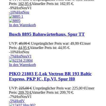
Preis:
162,95
€
Aktueller Preis ist: 162,95 €.
-9%
Hot
Neu
VI
-10%
Hot
Neu
In den Warenkorb
Busch 8895 Bahnwärterhaus, Spur TT
UVP:
49,99
€
Ursprünglicher Preis war: 49,99 €
Unser
Preis:
44,95
€
Aktueller Preis ist: 44,95 €.
-10%
Hot
Neu
-7%
Hot
Neu
VI
In den Warenkorb
PIKO 21803 E-Lok Vectron BR 193 Baltic
Express, PKP IC, Ep.VI, Spur H0
UVP:
225,00
€
Ursprünglicher Preis war: 225,00 €
Unser
Preis:
209,70
€
Aktueller Preis ist: 209,70 €.
-7%
Hot
Neu
VI
-5%
Hot
IV