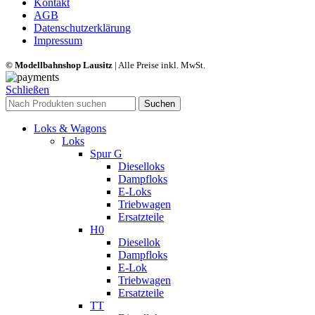
Kontakt
AGB
Datenschutzerklärung
Impressum
© Modellbahnshop Lausitz
| Alle Preise inkl. MwSt.
Schließen
Suchen
Loks & Wagons
Loks
Spur G
Dieselloks
Dampfloks
E-Loks
Triebwagen
Ersatzteile
H0
Diesellok
Dampfloks
E-Lok
Triebwagen
Ersatzteile
TT