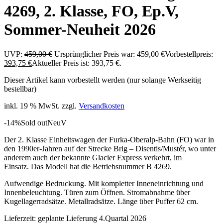
4269, 2. Klasse, FO, Ep.V,
Sommer-Neuheit 2026
UVP:
459,00
€
Ursprünglicher Preis war: 459,00 €
Vorbestellpreis:
393,75
€
Aktueller Preis ist: 393,75 €.
Dieser Artikel kann vorbestellt werden (nur solange Werkseitig
bestellbar)
inkl. 19 % MwSt.
zzgl.
Versandkosten
-14%
Sold out
Neu
V
Der 2. Klasse Einheitswagen der Furka-Oberalp-Bahn (FO) war in
den 1990er-Jahren auf der Strecke Brig – Disentis/Mustér, wo unter
anderem auch der bekannte Glacier Express verkehrt, im
Einsatz. Das Modell hat die Betriebsnummer B 4269.
Aufwendige Bedruckung. Mit kompletter Inneneinrichtung und
Innenbeleuchtung. Türen zum Öffnen. Stromabnahme über
Kugellagerradsätze. Metallradsätze. Länge über Puffer 62 cm.
Lieferzeit:
geplante Lieferung 4.Quartal 2026