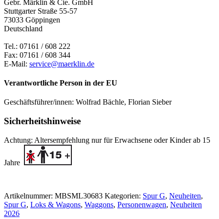
Gebr. Märklin & Cie. GmbH
Stuttgarter Straße 55-57
73033 Göppingen
Deutschland
Tel.: 07161 / 608 222
Fax: 07161 / 608 344
E-Mail:
service@maerklin.de
Verantwortliche Person in der EU
Geschäftsführer/innen: Wolfrad Bächle, Florian Sieber
Sicherheitshinweise
Achtung: Altersempfehlung nur für Erwachsene oder Kinder ab 15
Jahre
Artikelnummer:
MBSML30683
Kategorien:
Spur G
,
Neuheiten
,
Spur G
,
Loks & Wagons
,
Waggons
,
Personenwagen
,
Neuheiten
2026