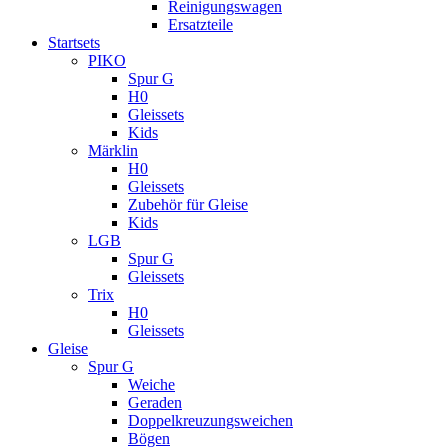
Reinigungswagen
Ersatzteile
Startsets
PIKO
Spur G
H0
Gleissets
Kids
Märklin
H0
Gleissets
Zubehör für Gleise
Kids
LGB
Spur G
Gleissets
Trix
H0
Gleissets
Gleise
Spur G
Weiche
Geraden
Doppelkreuzungsweichen
Bögen