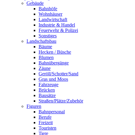
Gebäude
Bahnhöfe
Wohnhäuser
Landwirtschaft
Industrie & Handel
Feuerwehr & Polizei
Sonstiges
Landschaftsbau
Bäume
Hecken / Büsche
Blumen
Bahnübergänge
Zäune
Geröll/Schotter/Sand
Gras und Moos
Fahrzeuge
Brücken
Bausätze
Straßen/Plätze/Zubehör
Figuren
Bahnpersonal
Berufe
Freizeit
Touristen
Tiere