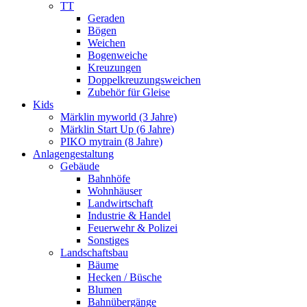
TT
Geraden
Bögen
Weichen
Bogenweiche
Kreuzungen
Doppelkreuzungsweichen
Zubehör für Gleise
Kids
Märklin myworld (3 Jahre)
Märklin Start Up (6 Jahre)
PIKO mytrain (8 Jahre)
Anlagengestaltung
Gebäude
Bahnhöfe
Wohnhäuser
Landwirtschaft
Industrie & Handel
Feuerwehr & Polizei
Sonstiges
Landschaftsbau
Bäume
Hecken / Büsche
Blumen
Bahnübergänge