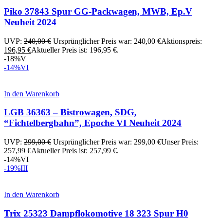
Piko 37843 Spur GG-Packwagen, MWB, Ep.V
Neuheit 2024
UVP:
240,00
€
Ursprünglicher Preis war: 240,00 €
Aktionspreis:
196,95
€
Aktueller Preis ist: 196,95 €.
-18%
V
-14%
VI
In den Warenkorb
LGB 36363 – Bistrowagen, SDG,
“Fichtelbergbahn”, Epoche VI Neuheit 2024
UVP:
299,00
€
Ursprünglicher Preis war: 299,00 €
Unser Preis:
257,99
€
Aktueller Preis ist: 257,99 €.
-14%
VI
-19%
III
In den Warenkorb
Trix 25323 Dampflokomotive 18 323 Spur H0