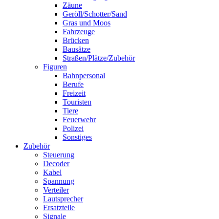
Zäune
Geröll/Schotter/Sand
Gras und Moos
Fahrzeuge
Brücken
Bausätze
Straßen/Plätze/Zubehör
Figuren
Bahnpersonal
Berufe
Freizeit
Touristen
Tiere
Feuerwehr
Polizei
Sonstiges
Zubehör
Steuerung
Decoder
Kabel
Spannung
Verteiler
Lautsprecher
Ersatzteile
Signale