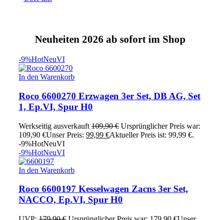
Neuheiten 2026 ab sofort im Shop
-9%
Hot
Neu
VI
In den Warenkorb
Roco 6600270 Erzwagen 3er Set, DB AG, Set
1, Ep.VI, Spur H0
Werkseitig ausverkauft
109,90
€
Ursprünglicher Preis war:
109,90 €
Unser Preis:
99,99
€
Aktueller Preis ist: 99,99 €.
-9%
Hot
Neu
VI
-9%
Hot
Neu
VI
In den Warenkorb
Roco 6600197 Kesselwagen Zacns 3er Set,
NACCO, Ep.VI, Spur H0
UVP:
179,90
€
Ursprünglicher Preis war: 179,90 €
Unser