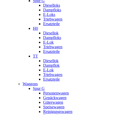
Spur G
Dieselloks
Dampfloks
E-Loks
Triebwagen
Ersatzteile
H0
Diesellok
Dampfloks
E-Lok
Triebwagen
Ersatzteile
TT
Diesellok
Dampflok
E-Lok
Triebwagen
Ersatzteile
Waggons
Spur G
Personenwagen
Gepäckwagen
Güterwagen
Speisewagen
Reinigungswagen