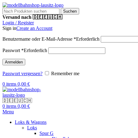
Suchen
Versand nach 🇩🇪🇪🇺🇨🇭
Login / Register
Sign in
Create an Account
Benutzername oder E-Mail-Adresse
*
Erforderlich
Passwort
*
Erforderlich
Anmelden
Passwort vergessen?
Remember me
0
items
0,00
€
🇩🇪🇪🇺🇨🇭
0
items
0,00
€
Menu
Loks & Wagons
Loks
Spur G