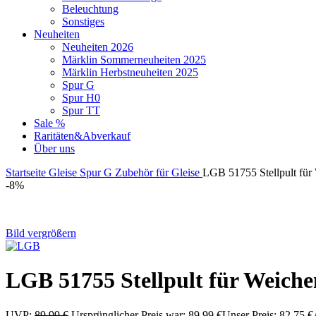
Beleuchtung
Sonstiges
Neuheiten
Neuheiten 2026
Märklin Sommerneuheiten 2025
Märklin Herbstneuheiten 2025
Spur G
Spur H0
Spur TT
Sale %
Raritäten&Abverkauf
Über uns
Startseite
Gleise
Spur G
Zubehör für Gleise
LGB 51755 Stellpult für
-8%
Bild vergrößern
LGB 51755 Stellpult für Weiche
UVP:
89,99
€
Ursprünglicher Preis war: 89,99 €
Unser Preis:
82,75
€