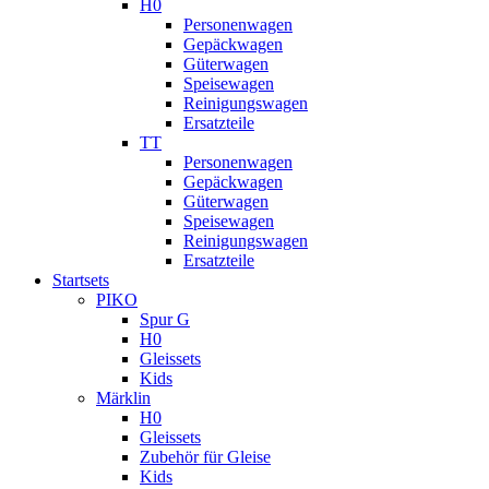
H0
Personenwagen
Gepäckwagen
Güterwagen
Speisewagen
Reinigungswagen
Ersatzteile
TT
Personenwagen
Gepäckwagen
Güterwagen
Speisewagen
Reinigungswagen
Ersatzteile
Startsets
PIKO
Spur G
H0
Gleissets
Kids
Märklin
H0
Gleissets
Zubehör für Gleise
Kids