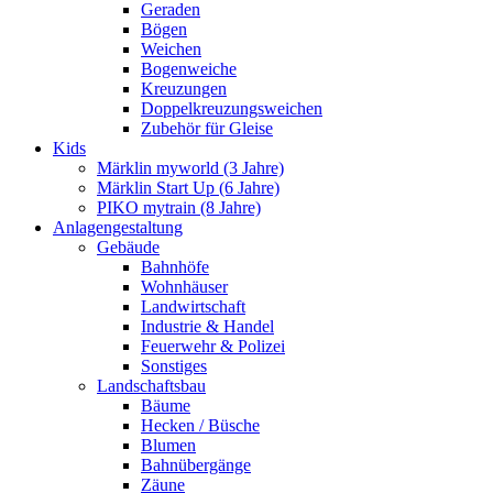
Geraden
Bögen
Weichen
Bogenweiche
Kreuzungen
Doppelkreuzungsweichen
Zubehör für Gleise
Kids
Märklin myworld (3 Jahre)
Märklin Start Up (6 Jahre)
PIKO mytrain (8 Jahre)
Anlagengestaltung
Gebäude
Bahnhöfe
Wohnhäuser
Landwirtschaft
Industrie & Handel
Feuerwehr & Polizei
Sonstiges
Landschaftsbau
Bäume
Hecken / Büsche
Blumen
Bahnübergänge
Zäune