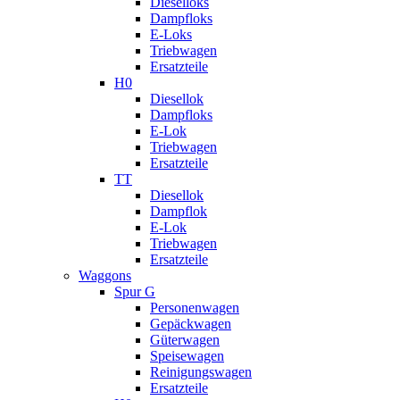
Dieselloks
Dampfloks
E-Loks
Triebwagen
Ersatzteile
H0
Diesellok
Dampfloks
E-Lok
Triebwagen
Ersatzteile
TT
Diesellok
Dampflok
E-Lok
Triebwagen
Ersatzteile
Waggons
Spur G
Personenwagen
Gepäckwagen
Güterwagen
Speisewagen
Reinigungswagen
Ersatzteile