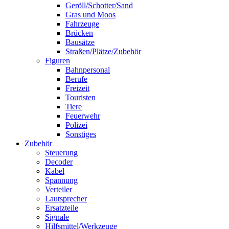
Geröll/Schotter/Sand
Gras und Moos
Fahrzeuge
Brücken
Bausätze
Straßen/Plätze/Zubehör
Figuren
Bahnpersonal
Berufe
Freizeit
Touristen
Tiere
Feuerwehr
Polizei
Sonstiges
Zubehör
Steuerung
Decoder
Kabel
Spannung
Verteiler
Lautsprecher
Ersatzteile
Signale
Hilfsmittel/Werkzeuge