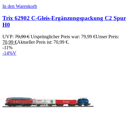
In den Warenkorb
Trix 62902 C-Gleis-Ergänzungspackung C2 Spur
H0
UVP:
79,99
€
Ursprünglicher Preis war: 79,99 €
Unser Preis:
70,99
€
Aktueller Preis ist: 70,99 €.
-11%
-14%
V