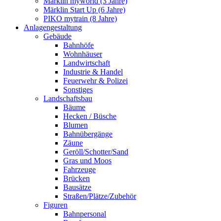
Märklin myworld (3 Jahre)
Märklin Start Up (6 Jahre)
PIKO mytrain (8 Jahre)
Anlagengestaltung
Gebäude
Bahnhöfe
Wohnhäuser
Landwirtschaft
Industrie & Handel
Feuerwehr & Polizei
Sonstiges
Landschaftsbau
Bäume
Hecken / Büsche
Blumen
Bahnübergänge
Zäune
Geröll/Schotter/Sand
Gras und Moos
Fahrzeuge
Brücken
Bausätze
Straßen/Plätze/Zubehör
Figuren
Bahnpersonal