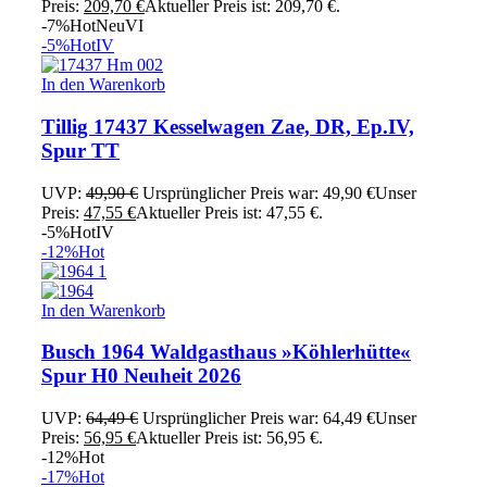
Preis:
209,70
€
Aktueller Preis ist: 209,70 €.
-7%
Hot
Neu
VI
-5%
Hot
IV
In den Warenkorb
Tillig 17437 Kesselwagen Zae, DR, Ep.IV,
Spur TT
UVP:
49,90
€
Ursprünglicher Preis war: 49,90 €
Unser
Preis:
47,55
€
Aktueller Preis ist: 47,55 €.
-5%
Hot
IV
-12%
Hot
In den Warenkorb
Busch 1964 Waldgasthaus »Köhlerhütte«
Spur H0 Neuheit 2026
UVP:
64,49
€
Ursprünglicher Preis war: 64,49 €
Unser
Preis:
56,95
€
Aktueller Preis ist: 56,95 €.
-12%
Hot
-17%
Hot