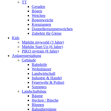
TT
Geraden
Bögen
Weichen
Bogenweiche
Kreuzungen
Doppelkreuzungsweichen
Zubehör für Gleise
Kids
Märklin myworld (3 Jahre)
Märklin Start Up (6 Jahre)
PIKO mytrain (8 Jahre)
Anlagengestaltung
Gebäude
Bahnhöfe
Wohnhäuser
Landwirtschaft
Industrie & Handel
Feuerwehr & Polizei
Sonstiges
Landschaftsbau
Bäume
Hecken / Büsche
Blumen
Bahnübergänge