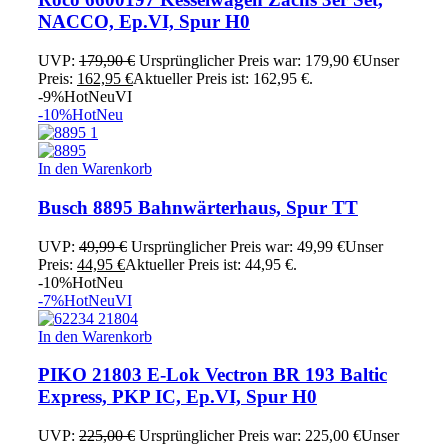
NACCO, Ep.VI, Spur H0
UVP:
179,90
€
Ursprünglicher Preis war: 179,90 €
Unser
Preis:
162,95
€
Aktueller Preis ist: 162,95 €.
-9%
Hot
Neu
VI
-10%
Hot
Neu
In den Warenkorb
Busch 8895 Bahnwärterhaus, Spur TT
UVP:
49,99
€
Ursprünglicher Preis war: 49,99 €
Unser
Preis:
44,95
€
Aktueller Preis ist: 44,95 €.
-10%
Hot
Neu
-7%
Hot
Neu
VI
In den Warenkorb
PIKO 21803 E-Lok Vectron BR 193 Baltic
Express, PKP IC, Ep.VI, Spur H0
UVP:
225,00
€
Ursprünglicher Preis war: 225,00 €
Unser