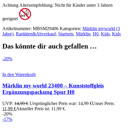
Achtung Altersempfehlung: N
icht für Kinder unter 3 Jahren
geeignet
Artikelnummer:
MBSM29406
Kategorien:
Märklin myworld (3
Jahre)
,
Raritäten&Abverkauf
,
Startsets
,
Märklin
,
H0
,
Kids
,
Kids
Das könnte dir auch gefallen …
-20%
In den Warenkorb
Märklin my world 23400 – Kunststoffgleis
Ergänzungspackung Spur H0
UVP:
14,99
€
Ursprünglicher Preis war: 14,99 €
Unser Preis:
11,99
€
Aktueller Preis ist: 11,99 €.
-20%
-17%