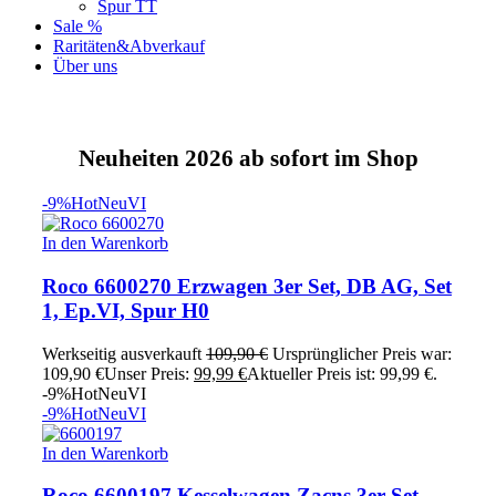
Spur TT
Sale %
Raritäten&Abverkauf
Über uns
Neuheiten 2026 ab sofort im Shop
-9%
Hot
Neu
VI
In den Warenkorb
Roco 6600270 Erzwagen 3er Set, DB AG, Set
1, Ep.VI, Spur H0
Werkseitig ausverkauft
109,90
€
Ursprünglicher Preis war:
109,90 €
Unser Preis:
99,99
€
Aktueller Preis ist: 99,99 €.
-9%
Hot
Neu
VI
-9%
Hot
Neu
VI
In den Warenkorb
Roco 6600197 Kesselwagen Zacns 3er Set,