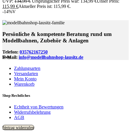
UVP:
134,99
€
Ursprünglicher Preis war: 134,99 €
Unser Preis:
115,99
€
Aktueller Preis ist: 115,99 €.
-14%
V
Persönliche & kompetente Beratung rund um
Modellbahnen, Zubehör & Anlagen
Telefon:
035762167250
E-Mail:
info@modellbahnshop-lausitz.de
Shop
Zahlungsarten
Versandarten
Mein Konto
Warenkorb
Shop Rechtliches
Echtheit von Bewertungen
Widerrufsbelehrung
AGB
Vertrag widerrufen