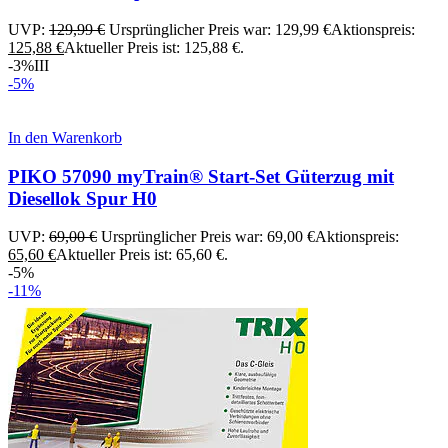
UVP:
129,99
€
Ursprünglicher Preis war: 129,99 €
Aktionspreis:
125,88
€
Aktueller Preis ist: 125,88 €.
-3%
III
-5%
In den Warenkorb
PIKO 57090 myTrain® Start-Set Güterzug mit
Diesellok Spur H0
UVP:
69,00
€
Ursprünglicher Preis war: 69,00 €
Aktionspreis:
65,60
€
Aktueller Preis ist: 65,60 €.
-5%
-11%