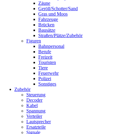
Zäune
Geröll/Schotter/Sand
Gras und Moos
Fahrzeuge
Brücken
Bausätze
Straßen/Plätze/Zubehör
Figuren
Bahnpersonal
Berufe
Freizeit
Touristen
Tiere
Feuerwehr
Polizei
Sonstiges
Zubehör
Steuerung
Decoder
Kabel
Spannung
Verteiler
Lautsprecher
Ersatzteile
Signale