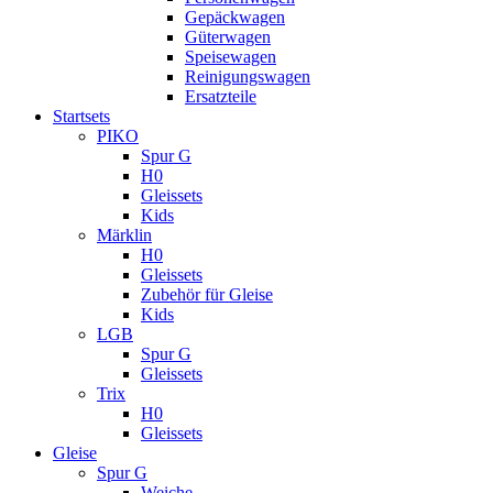
Gepäckwagen
Güterwagen
Speisewagen
Reinigungswagen
Ersatzteile
Startsets
PIKO
Spur G
H0
Gleissets
Kids
Märklin
H0
Gleissets
Zubehör für Gleise
Kids
LGB
Spur G
Gleissets
Trix
H0
Gleissets
Gleise
Spur G
Weiche