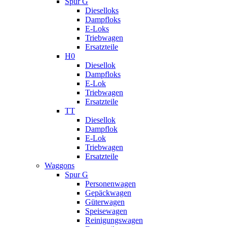
Spur G
Dieselloks
Dampfloks
E-Loks
Triebwagen
Ersatzteile
H0
Diesellok
Dampfloks
E-Lok
Triebwagen
Ersatzteile
TT
Diesellok
Dampflok
E-Lok
Triebwagen
Ersatzteile
Waggons
Spur G
Personenwagen
Gepäckwagen
Güterwagen
Speisewagen
Reinigungswagen