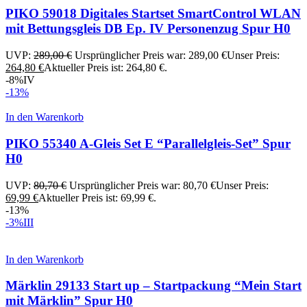
PIKO 59018 Digitales Startset SmartControl WLAN
mit Bettungsgleis DB Ep. IV Personenzug Spur H0
UVP:
289,00
€
Ursprünglicher Preis war: 289,00 €
Unser Preis:
264,80
€
Aktueller Preis ist: 264,80 €.
-8%
IV
-13%
In den Warenkorb
PIKO 55340 A-Gleis Set E “Parallelgleis-Set” Spur
H0
UVP:
80,70
€
Ursprünglicher Preis war: 80,70 €
Unser Preis:
69,99
€
Aktueller Preis ist: 69,99 €.
-13%
-3%
III
In den Warenkorb
Märklin 29133 Start up – Startpackung “Mein Start
mit Märklin” Spur H0