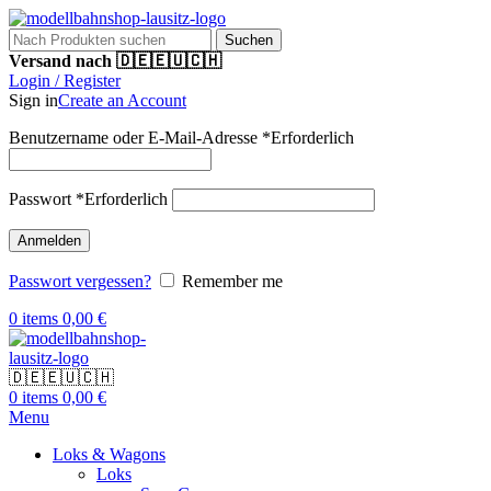
Suchen
Versand nach 🇩🇪🇪🇺🇨🇭
Login / Register
Sign in
Create an Account
Benutzername oder E-Mail-Adresse
*
Erforderlich
Passwort
*
Erforderlich
Anmelden
Passwort vergessen?
Remember me
0
items
0,00
€
🇩🇪🇪🇺🇨🇭
0
items
0,00
€
Menu
Loks & Wagons
Loks