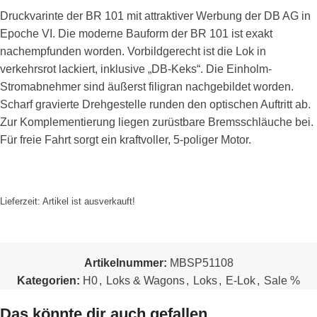
Druckvarinte der BR 101 mit attraktiver Werbung der DB AG in
Epoche VI. Die moderne Bauform der BR 101 ist exakt
nachempfunden worden. Vorbildgerecht ist die Lok in
verkehrsrot lackiert, inklusive „DB-Keks“. Die Einholm-
Stromabnehmer sind äußerst filigran nachgebildet worden.
Scharf gravierte Drehgestelle runden den optischen Auftritt ab.
Zur Komplementierung liegen zurüstbare Bremsschläuche bei.
Für freie Fahrt sorgt ein kraftvoller, 5-poliger Motor.
Lieferzeit:
Artikel ist ausverkauft!
Artikelnummer:
MBSP51108
Kategorien:
H0
,
Loks & Wagons
,
Loks
,
E-Lok
,
Sale %
Das könnte dir auch gefallen …