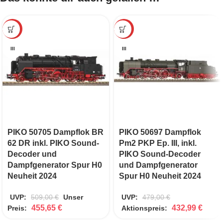
-10%
-10%
III
III
PIKO 50705 Dampflok BR
PIKO 50697 Dampflok
62 DR inkl. PIKO Sound-
Pm2 PKP Ep. III, inkl.
Decoder und
PIKO Sound-Decoder
Dampfgenerator Spur H0
und Dampfgenerator
Neuheit 2024
Spur H0 Neuheit 2024
UVP:
509,00
€
Unser
UVP:
479,00
€
455,65
€
432,99
€
Preis:
Aktionspreis: