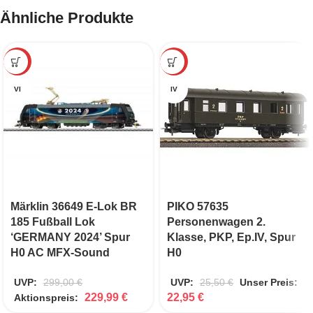
Ähnliche Produkte
-23%
-10%
VI
IV
Märklin 36649 E-Lok BR
PIKO 57635
185 Fußball Lok
Personenwagen 2.
‘GERMANY 2024’ Spur
Klasse, PKP, Ep.IV, Spur
H0 AC MFX-Sound
H0
UVP:
299,00
€
UVP:
25,50
€
Unser Preis:
229,99
€
22,95
€
Aktionspreis: