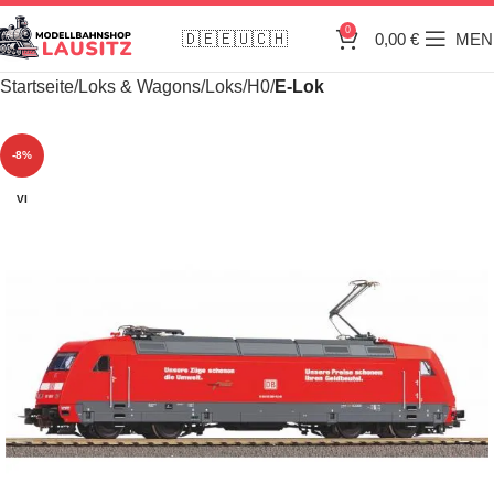
0
🇩🇪🇪🇺🇨🇭
0,00
€
MEN
Startseite
Loks & Wagons
Loks
H0
E-Lok
-8%
VI