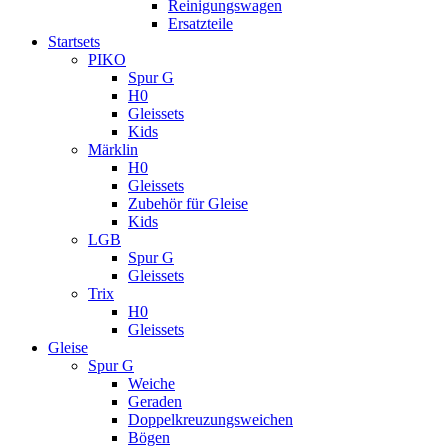
Reinigungswagen
Ersatzteile
Startsets
PIKO
Spur G
H0
Gleissets
Kids
Märklin
H0
Gleissets
Zubehör für Gleise
Kids
LGB
Spur G
Gleissets
Trix
H0
Gleissets
Gleise
Spur G
Weiche
Geraden
Doppelkreuzungsweichen
Bögen