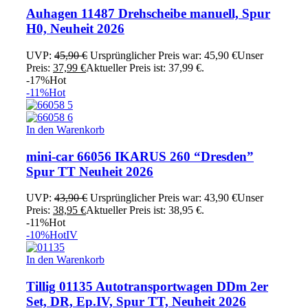
Auhagen 11487 Drehscheibe manuell, Spur
H0, Neuheit 2026
UVP:
45,90
€
Ursprünglicher Preis war: 45,90 €
Unser
Preis:
37,99
€
Aktueller Preis ist: 37,99 €.
-17%
Hot
-11%
Hot
In den Warenkorb
mini-car 66056 IKARUS 260 “Dresden”
Spur TT Neuheit 2026
UVP:
43,90
€
Ursprünglicher Preis war: 43,90 €
Unser
Preis:
38,95
€
Aktueller Preis ist: 38,95 €.
-11%
Hot
-10%
Hot
IV
In den Warenkorb
Tillig 01135 Autotransportwagen DDm 2er
Set, DR, Ep.IV, Spur TT, Neuheit 2026