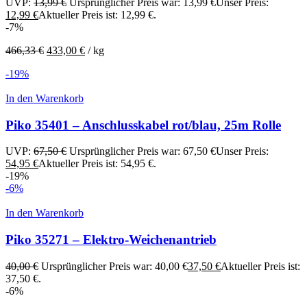
UVP:
13,99
€
Ursprünglicher Preis war: 13,99 €
Unser Preis:
12,99
€
Aktueller Preis ist: 12,99 €.
-7%
466,33
€
433,00
€
/
kg
-19%
In den Warenkorb
Piko 35401 – Anschlusskabel rot/blau, 25m Rolle
UVP:
67,50
€
Ursprünglicher Preis war: 67,50 €
Unser Preis:
54,95
€
Aktueller Preis ist: 54,95 €.
-19%
-6%
In den Warenkorb
Piko 35271 – Elektro-Weichenantrieb
40,00
€
Ursprünglicher Preis war: 40,00 €
37,50
€
Aktueller Preis ist:
37,50 €.
-6%