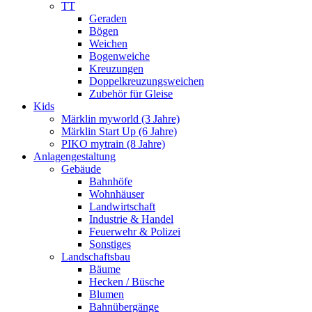
TT
Geraden
Bögen
Weichen
Bogenweiche
Kreuzungen
Doppelkreuzungsweichen
Zubehör für Gleise
Kids
Märklin myworld (3 Jahre)
Märklin Start Up (6 Jahre)
PIKO mytrain (8 Jahre)
Anlagengestaltung
Gebäude
Bahnhöfe
Wohnhäuser
Landwirtschaft
Industrie & Handel
Feuerwehr & Polizei
Sonstiges
Landschaftsbau
Bäume
Hecken / Büsche
Blumen
Bahnübergänge