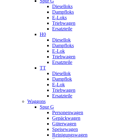
Spur G
Dieselloks
Dampfloks
E-Loks
Triebwagen
Ersatzteile
H0
Diesellok
Dampfloks
E-Lok
Triebwagen
Ersatzteile
TT
Diesellok
Dampflok
E-Lok
Triebwagen
Ersatzteile
Waggons
Spur G
Personenwagen
Gepäckwagen
Güterwagen
Speisewagen
Reinigungswagen