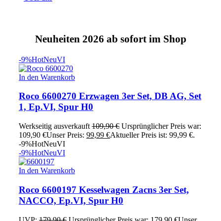
Neuheiten 2026 ab sofort im Shop
-9%
Hot
Neu
VI
In den Warenkorb
Roco 6600270 Erzwagen 3er Set, DB AG, Set
1, Ep.VI, Spur H0
Werkseitig ausverkauft
109,90
€
Ursprünglicher Preis war:
109,90 €
Unser Preis:
99,99
€
Aktueller Preis ist: 99,99 €.
-9%
Hot
Neu
VI
-9%
Hot
Neu
VI
In den Warenkorb
Roco 6600197 Kesselwagen Zacns 3er Set,
NACCO, Ep.VI, Spur H0
UVP:
179,90
€
Ursprünglicher Preis war: 179,90 €
Unser