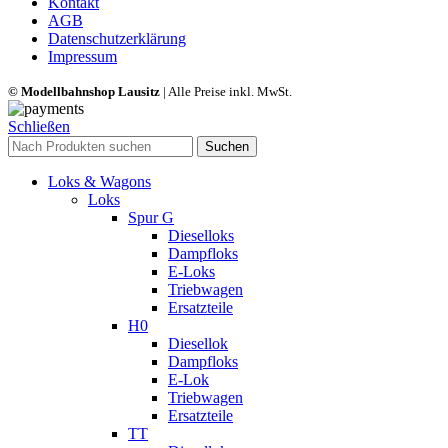
Kontakt
AGB
Datenschutzerklärung
Impressum
© Modellbahnshop Lausitz
| Alle Preise inkl. MwSt.
Schließen
Suchen
Loks & Wagons
Loks
Spur G
Dieselloks
Dampfloks
E-Loks
Triebwagen
Ersatzteile
H0
Diesellok
Dampfloks
E-Lok
Triebwagen
Ersatzteile
TT