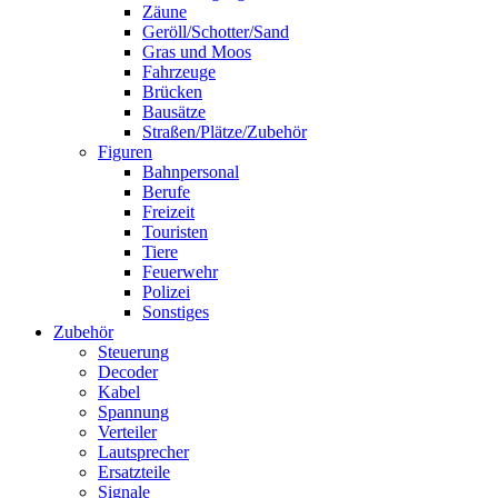
Zäune
Geröll/Schotter/Sand
Gras und Moos
Fahrzeuge
Brücken
Bausätze
Straßen/Plätze/Zubehör
Figuren
Bahnpersonal
Berufe
Freizeit
Touristen
Tiere
Feuerwehr
Polizei
Sonstiges
Zubehör
Steuerung
Decoder
Kabel
Spannung
Verteiler
Lautsprecher
Ersatzteile
Signale