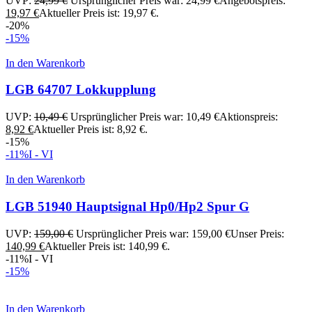
UVP:
24,99
€
Ursprünglicher Preis war: 24,99 €
Angebotspreis:
19,97
€
Aktueller Preis ist: 19,97 €.
-20%
-15%
In den Warenkorb
LGB 64707 Lokkupplung
UVP:
10,49
€
Ursprünglicher Preis war: 10,49 €
Aktionspreis:
8,92
€
Aktueller Preis ist: 8,92 €.
-15%
-11%
I - VI
In den Warenkorb
LGB 51940 Hauptsignal Hp0/Hp2 Spur G
UVP:
159,00
€
Ursprünglicher Preis war: 159,00 €
Unser Preis:
140,99
€
Aktueller Preis ist: 140,99 €.
-11%
I - VI
-15%
In den Warenkorb