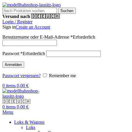
Suchen
Versand nach 🇩🇪🇪🇺🇨🇭
Login / Register
Sign in
Create an Account
Benutzername oder E-Mail-Adresse
*
Erforderlich
Passwort
*
Erforderlich
Anmelden
Passwort vergessen?
Remember me
0
items
0,00
€
🇩🇪🇪🇺🇨🇭
0
items
0,00
€
Menu
Loks & Wagons
Loks