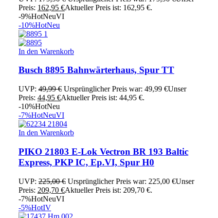
Preis:
162,95
€
Aktueller Preis ist: 162,95 €.
-9%
Hot
Neu
VI
-10%
Hot
Neu
In den Warenkorb
Busch 8895 Bahnwärterhaus, Spur TT
UVP:
49,99
€
Ursprünglicher Preis war: 49,99 €
Unser
Preis:
44,95
€
Aktueller Preis ist: 44,95 €.
-10%
Hot
Neu
-7%
Hot
Neu
VI
In den Warenkorb
PIKO 21803 E-Lok Vectron BR 193 Baltic
Express, PKP IC, Ep.VI, Spur H0
UVP:
225,00
€
Ursprünglicher Preis war: 225,00 €
Unser
Preis:
209,70
€
Aktueller Preis ist: 209,70 €.
-7%
Hot
Neu
VI
-5%
Hot
IV