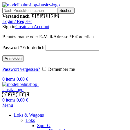
Suchen
Versand nach 🇩🇪🇪🇺🇨🇭
Login / Register
Sign in
Create an Account
Benutzername oder E-Mail-Adresse
*
Erforderlich
Passwort
*
Erforderlich
Anmelden
Passwort vergessen?
Remember me
0
items
0,00
€
🇩🇪🇪🇺🇨🇭
0
items
0,00
€
Menu
Loks & Wagons
Loks
Spur G