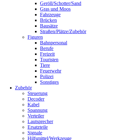
Geröll/Schotter/Sand
Gras und Moos
Fahrzeuge
Brücken
Bausätze
Straßen/Plätze/Zubehör
Figuren
Bahnpersonal
Berufe
Freizeit
Touristen
Tiere
Feuerwehr
Polizei
Sonstiges
Zubehör
Steuerung
Decoder
Kabel
Spannung
Verteiler
Lautsprecher
Ersatzteile
Signale
Hilfsmittel/Werkzeuge