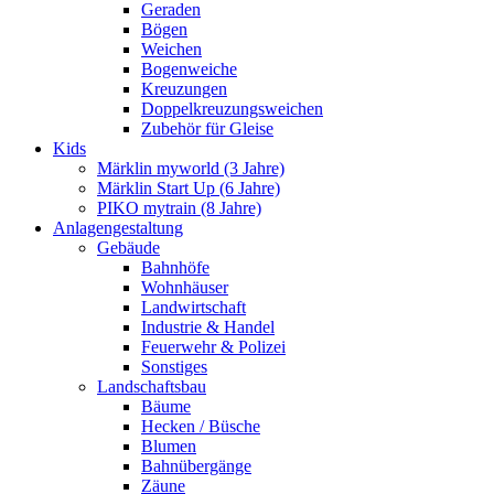
Geraden
Bögen
Weichen
Bogenweiche
Kreuzungen
Doppelkreuzungsweichen
Zubehör für Gleise
Kids
Märklin myworld (3 Jahre)
Märklin Start Up (6 Jahre)
PIKO mytrain (8 Jahre)
Anlagengestaltung
Gebäude
Bahnhöfe
Wohnhäuser
Landwirtschaft
Industrie & Handel
Feuerwehr & Polizei
Sonstiges
Landschaftsbau
Bäume
Hecken / Büsche
Blumen
Bahnübergänge
Zäune