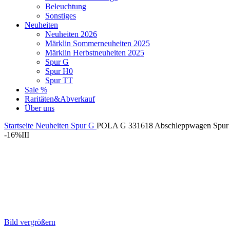
Beleuchtung
Sonstiges
Neuheiten
Neuheiten 2026
Märklin Sommerneuheiten 2025
Märklin Herbstneuheiten 2025
Spur G
Spur H0
Spur TT
Sale %
Raritäten&Abverkauf
Über uns
Startseite
Neuheiten
Spur G
POLA G 331618 Abschleppwagen Spur 
-16%
III
Bild vergrößern