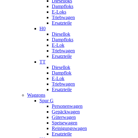
Dieselloks
Dampfloks
E-Loks
Triebwagen
Ersatzteile
H0
Diesellok
Dampfloks
E-Lok
Triebwagen
Ersatzteile
TT
Diesellok
Dampflok
E-Lok
Triebwagen
Ersatzteile
Waggons
Spur G
Personenwagen
Gepäckwagen
Güterwagen
Speisewagen
Reinigungswagen
Ersatzteile