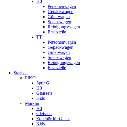
H0
Personenwagen
Gepäckwagen
Güterwagen
Speisewagen
Reinigungswagen
Ersatzteile
TT
Personenwagen
Gepäckwagen
Güterwagen
Speisewagen
Reinigungswagen
Ersatzteile
Startsets
PIKO
Spur G
H0
Gleissets
Kids
Märklin
H0
Gleissets
Zubehör für Gleise
Kids