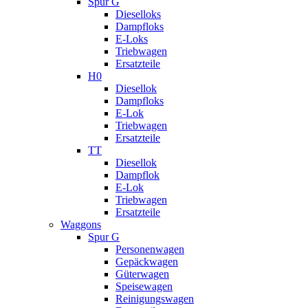
Spur G
Dieselloks
Dampfloks
E-Loks
Triebwagen
Ersatzteile
H0
Diesellok
Dampfloks
E-Lok
Triebwagen
Ersatzteile
TT
Diesellok
Dampflok
E-Lok
Triebwagen
Ersatzteile
Waggons
Spur G
Personenwagen
Gepäckwagen
Güterwagen
Speisewagen
Reinigungswagen