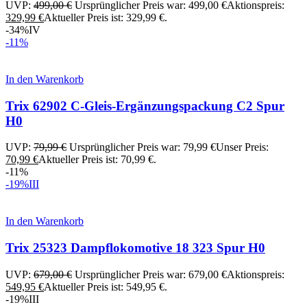
UVP:
499,00
€
Ursprünglicher Preis war: 499,00 €
Aktionspreis:
329,99
€
Aktueller Preis ist: 329,99 €.
-34%
IV
-11%
In den Warenkorb
Trix 62902 C-Gleis-Ergänzungspackung C2 Spur
H0
UVP:
79,99
€
Ursprünglicher Preis war: 79,99 €
Unser Preis:
70,99
€
Aktueller Preis ist: 70,99 €.
-11%
-19%
III
In den Warenkorb
Trix 25323 Dampflokomotive 18 323 Spur H0
UVP:
679,00
€
Ursprünglicher Preis war: 679,00 €
Aktionspreis:
549,95
€
Aktueller Preis ist: 549,95 €.
-19%
III