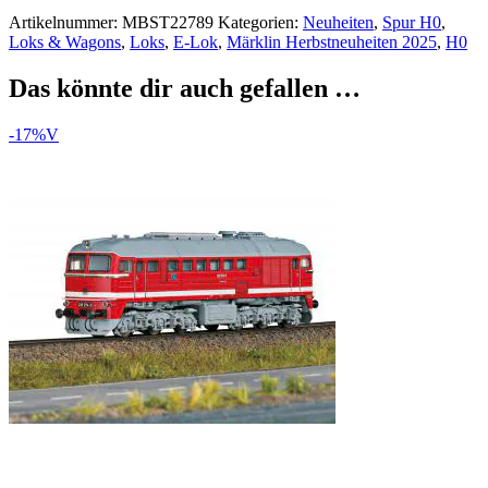
Artikelnummer:
MBST22789
Kategorien:
Neuheiten
,
Spur H0
,
Loks & Wagons
,
Loks
,
E-Lok
,
Märklin Herbstneuheiten 2025
,
H0
Das könnte dir auch gefallen …
-17%
V