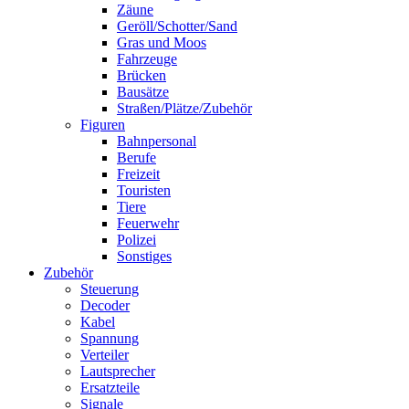
Zäune
Geröll/Schotter/Sand
Gras und Moos
Fahrzeuge
Brücken
Bausätze
Straßen/Plätze/Zubehör
Figuren
Bahnpersonal
Berufe
Freizeit
Touristen
Tiere
Feuerwehr
Polizei
Sonstiges
Zubehör
Steuerung
Decoder
Kabel
Spannung
Verteiler
Lautsprecher
Ersatzteile
Signale