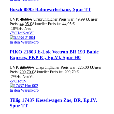
Busch 8895 Bahnwärterhaus, Spur TT
UVP:
49,99
€
Ursprünglicher Preis war: 49,99 €
Unser
Preis:
44,95
€
Aktueller Preis ist: 44,95 €.
-10%
Hot
Neu
-7%
Hot
Neu
VI
In den Warenkorb
PIKO 21803 E-Lok Vectron BR 193 Baltic
Express, PKP IC, Ep.VI, Spur H0
UVP:
225,00
€
Ursprünglicher Preis war: 225,00 €
Unser
Preis:
209,70
€
Aktueller Preis ist: 209,70 €.
-7%
Hot
Neu
VI
-5%
Hot
IV
In den Warenkorb
Tillig 17437 Kesselwagen Zae, DR, Ep.IV,
Spur TT