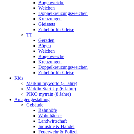
Bogenweiche
Weichen
Doppelkreuzungsweichen
Kreuzungen
Gleissets
Zubehör für Gleise
TT
Geraden
Bögen
Weichen
Bogenweiche
Kreuzungen
Doppelkreuzungsweichen
Zubehör für Gleise
Kids
Märklin myworld (3 Jahre)
Märklin Start Up (6 Jahre)
PIKO mytrain (8 Jahre)
Anlagengestaltung
Gebäude
Bahnhöfe
Wohnhäuser
Landwirtschaft
Industrie & Handel
Feuerwehr & Polizei