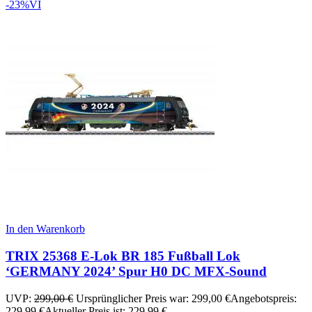
-23%
VI
In den Warenkorb
TRIX 25368 E-Lok BR 185 Fußball Lok
‘GERMANY 2024’ Spur H0 DC MFX-Sound
UVP:
299,00
€
Ursprünglicher Preis war: 299,00 €
Angebotspreis:
229,99
€
Aktueller Preis ist: 229,99 €.