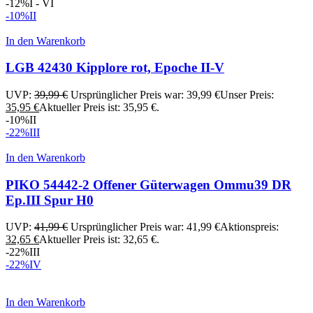
-12%
I - VI
-10%
II
In den Warenkorb
LGB 42430 Kipplore rot, Epoche II-V
UVP:
39,99
€
Ursprünglicher Preis war: 39,99 €
Unser Preis:
35,95
€
Aktueller Preis ist: 35,95 €.
-10%
II
-22%
III
In den Warenkorb
PIKO 54442-2 Offener Güterwagen Ommu39 DR
Ep.III Spur H0
UVP:
41,99
€
Ursprünglicher Preis war: 41,99 €
Aktionspreis:
32,65
€
Aktueller Preis ist: 32,65 €.
-22%
III
-22%
IV
In den Warenkorb