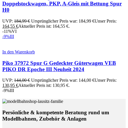
Doppelstockwagen, PKP, A-Gleis mit Bettung Spur
H0
UVP:
184,99
€
Ursprünglicher Preis war: 184,99 €
Unser Preis:
164,55
€
Aktueller Preis ist: 164,55 €.
-11%
VI
-9%
III
In den Warenkorb
Piko 37972 Spur G Gedeckter Güterwagen VEB
PIKO DR Epoche III Neuheit 2024
UVP:
144,00
€
Ursprünglicher Preis war: 144,00 €
Unser Preis:
130,95
€
Aktueller Preis ist: 130,95 €.
-9%
III
Persönliche & kompetente Beratung rund um
Modellbahnen, Zubehör & Anlagen