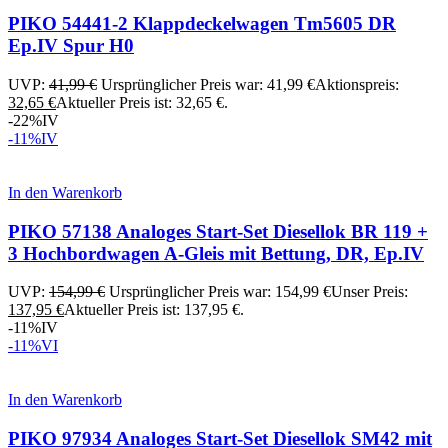
PIKO 54441-2 Klappdeckelwagen Tm5605 DR
Ep.IV Spur H0
UVP:
41,99
€
Ursprünglicher Preis war: 41,99 €
Aktionspreis:
32,65
€
Aktueller Preis ist: 32,65 €.
-22%
IV
-11%
IV
In den Warenkorb
PIKO 57138 Analoges Start-Set Diesellok BR 119 +
3 Hochbordwagen A-Gleis mit Bettung, DR, Ep.IV
UVP:
154,99
€
Ursprünglicher Preis war: 154,99 €
Unser Preis:
137,95
€
Aktueller Preis ist: 137,95 €.
-11%
IV
-11%
VI
In den Warenkorb
PIKO 97934 Analoges Start-Set Diesellok SM42 mit