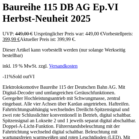
Baureihe 115 DB AG Ep.VI
Herbst-Neuheit 2025
UVP:
449,00
€
Ursprünglicher Preis war: 449,00 €
Vorbestellpreis:
399,99
€
Aktueller Preis ist: 399,99 €.
Dieser Artikel kann vorbestellt werden (nur solange Werkseitig
bestellbar)
inkl. 19 % MwSt.
zzgl.
Versandkosten
-11%
Sold out
VI
Elektrolokomotive Baureihe 115 der Deutschen Bahn AG. Mit
Digital-Decoder und umfangreichen Geräuschfunktionen.
Geregelter Hochleistungsantrieb mit Schwungmasse, zentral
eingebaut. Alle vier Achsen über Kardan angetrieben. Haftreifen.
Fahrtrichtungsabhängig wechselndes Dreilicht-Spitzensignal und
zwei rote Schlusslichter konventionell in Betrieb, digital schaltbar.
Spitzensignal an Lokseite 2 und 1 jeweils separat digital abschaltbar.
Doppel-A-Licht-Funktion. Führerstandsbeleuchtung mit der
Fahrtrichtung wechselnd digital schaltbar. Beleuchtung mit
wartungsfreien warmweißen und roten Leuchtdioden (LED). Mit