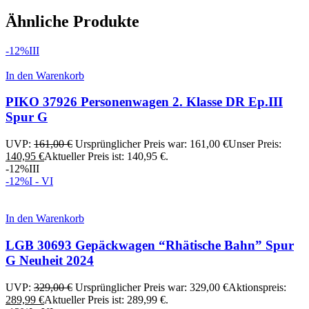
Ähnliche Produkte
-12%
III
In den Warenkorb
PIKO 37926 Personenwagen 2. Klasse DR Ep.III
Spur G
UVP:
161,00
€
Ursprünglicher Preis war: 161,00 €
Unser Preis:
140,95
€
Aktueller Preis ist: 140,95 €.
-12%
III
-12%
I - VI
In den Warenkorb
LGB 30693 Gepäckwagen “Rhätische Bahn” Spur
G Neuheit 2024
UVP:
329,00
€
Ursprünglicher Preis war: 329,00 €
Aktionspreis:
289,99
€
Aktueller Preis ist: 289,99 €.