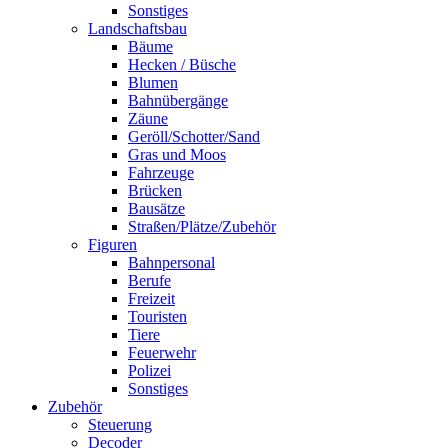
Sonstiges
Landschaftsbau
Bäume
Hecken / Büsche
Blumen
Bahnübergänge
Zäune
Geröll/Schotter/Sand
Gras und Moos
Fahrzeuge
Brücken
Bausätze
Straßen/Plätze/Zubehör
Figuren
Bahnpersonal
Berufe
Freizeit
Touristen
Tiere
Feuerwehr
Polizei
Sonstiges
Zubehör
Steuerung
Decoder