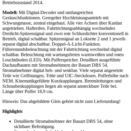
Betriebszustand 2014.
Modell:
Mit Digital-Decoder und umfangreichen
Geräuschfunktionen. Geregelter Hochleistungsantrieb mit
Schwungmasse, zentral eingebaut. Alle vier Achsen über Kardan
angetrieben. Haftreifen. Fahrtrichtungsabhängig wechselndes
Dreilicht-Spitzensignal und zwei rote Schlusslichter konventionell in
Betrieb, digital schaltbar. Spitzensignal an Lokseite 2 und 1 jeweils
separat digital abschaltbar. Doppel-A-Licht-Funktion.
Führerstandsbeleuchtung mit der Fahrtrichtung wechselnd digital
schaltbar. Beleuchtung mit wartungsfreien warmweißen und roten
Leuchtdioden (LED). Mit Pufferspeicher. Detailliert ausgeführte
Dachaufbauten mit Stromabnehmern der Bauart DBS 54.
Stromabnehmer digital heb- und senkbar. Viele separat angesetzte
Teile wie Griffstangen, Tritte und UIC-Steckdosen. Pufferhöhe nach
NEM. Kinematikgeführte Kurzkupplungen. Bremsleitungen und
Schraubenkupplungen liegen als separat ansteckbare Teile bei.
Länge über Puffer 18,9 cm.
Hinweis: Das abgebildete Gleis gehört nicht zum Lieferumfang!
Highlights
Detaillierte Stromabnehmer der Bauart DBS 54, ohne
sichtbare Befestigung.