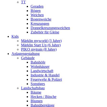
TT
Geraden
Bögen
Weichen
Bogenweiche
Kreuzungen
Doppelkreuzungsweichen
Zubehör für Gleise
Kids
Märklin myworld (3 Jahre)
Märklin Start Up (6 Jahre)
PIKO mytrain (8 Jahre)
Anlagengestaltung
Gebäude
Bahnhöfe
Wohnhäuser
Landwirtschaft
Industrie & Handel
Feuerwehr & Polizei
Sonstiges
Landschaftsbau
Bäume
Hecken / Büsche
Blumen
Bahnübergänge