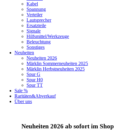
Kabel
Spannung
Verteiler
Lautsprecher
Ersatzteile
Signale
Hilfsmittel/Werkzeuge
Beleuchtung
Sonstiges
Neuheiten
Neuheiten 2026
Märklin Sommerneuheiten 2025
Märklin Herbstneuheiten 2025
Spur G
Spur H0
Spur TT
Sale %
Raritäten&Abverkauf
Über uns
Neuheiten 2026 ab sofort im Shop