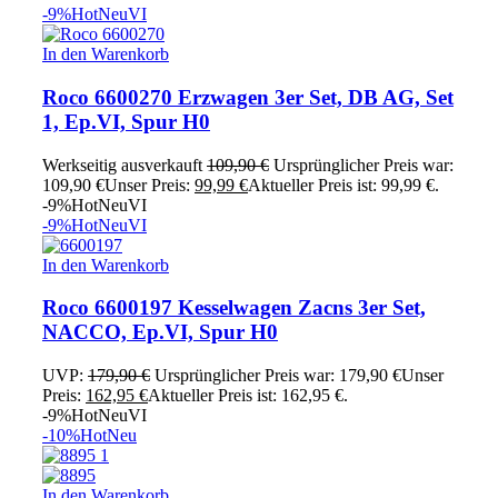
-9%
Hot
Neu
VI
In den Warenkorb
Roco 6600270 Erzwagen 3er Set, DB AG, Set
1, Ep.VI, Spur H0
Werkseitig ausverkauft
109,90
€
Ursprünglicher Preis war:
109,90 €
Unser Preis:
99,99
€
Aktueller Preis ist: 99,99 €.
-9%
Hot
Neu
VI
-9%
Hot
Neu
VI
In den Warenkorb
Roco 6600197 Kesselwagen Zacns 3er Set,
NACCO, Ep.VI, Spur H0
UVP:
179,90
€
Ursprünglicher Preis war: 179,90 €
Unser
Preis:
162,95
€
Aktueller Preis ist: 162,95 €.
-9%
Hot
Neu
VI
-10%
Hot
Neu
In den Warenkorb