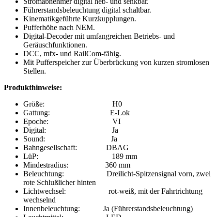
Stromabnehmer digital heb- und senkbar.
Führerstandsbeleuchtung digital schaltbar.
Kinematikgeführte Kurzkupplungen.
Pufferhöhe nach NEM.
Digital-Decoder mit umfangreichen Betriebs- und
Geräuschfunktionen.
DCC, mfx- und RailCom-fähig.
Mit Pufferspeicher zur Überbrückung von kurzen stromlosen
Stellen.
Produkthinweise:
Größe: H0
Gattung: E-Lok
Epoche: VI
Digital: Ja
Sound: Ja
Bahngesellschaft: DBAG
LüP: 189 mm
Mindestradius: 360 mm
Beleuchtung: Dreilicht-Spitzensignal vorn, zwei
rote Schlußlicher hinten
Lichtwechsel: rot-weiß, mit der Fahrtrichtung
wechselnd
Innenbeleuchtung: Ja (Führerstandsbeleuchtung)