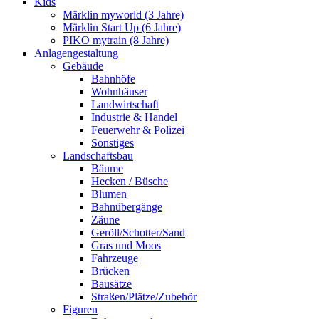
Kids
Märklin myworld (3 Jahre)
Märklin Start Up (6 Jahre)
PIKO mytrain (8 Jahre)
Anlagengestaltung
Gebäude
Bahnhöfe
Wohnhäuser
Landwirtschaft
Industrie & Handel
Feuerwehr & Polizei
Sonstiges
Landschaftsbau
Bäume
Hecken / Büsche
Blumen
Bahnübergänge
Zäune
Geröll/Schotter/Sand
Gras und Moos
Fahrzeuge
Brücken
Bausätze
Straßen/Plätze/Zubehör
Figuren