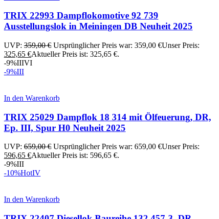
TRIX 22993 Dampflokomotive 92 739
Ausstellungslok in Meiningen DB Neuheit 2025
UVP:
359,00
€
Ursprünglicher Preis war: 359,00 €
Unser Preis:
325,65
€
Aktueller Preis ist: 325,65 €.
-9%
III
VI
-9%
III
In den Warenkorb
TRIX 25029 Dampflok 18 314 mit Ölfeuerung, DR,
Ep. III, Spur H0 Neuheit 2025
UVP:
659,00
€
Ursprünglicher Preis war: 659,00 €
Unser Preis:
596,65
€
Aktueller Preis ist: 596,65 €.
-9%
III
-10%
Hot
IV
In den Warenkorb
TRIX 22407 Diesellok Baureihe 132 457-3, DR,