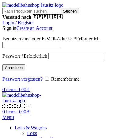
Suchen
Versand nach 🇩🇪🇪🇺🇨🇭
Login / Register
Sign in
Create an Account
Benutzername oder E-Mail-Adresse
*
Erforderlich
Passwort
*
Erforderlich
Anmelden
Passwort vergessen?
Remember me
0
items
0,00
€
🇩🇪🇪🇺🇨🇭
0
items
0,00
€
Menu
Loks & Wagons
Loks