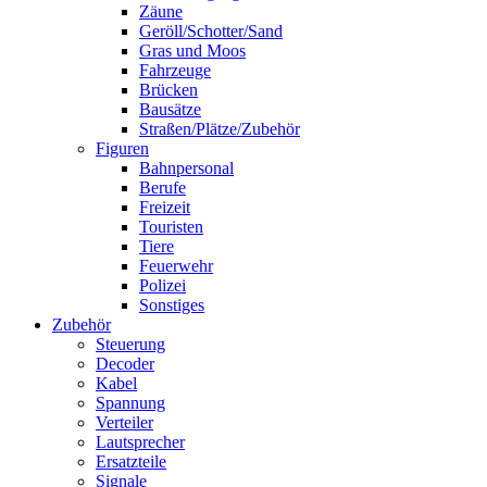
Zäune
Geröll/Schotter/Sand
Gras und Moos
Fahrzeuge
Brücken
Bausätze
Straßen/Plätze/Zubehör
Figuren
Bahnpersonal
Berufe
Freizeit
Touristen
Tiere
Feuerwehr
Polizei
Sonstiges
Zubehör
Steuerung
Decoder
Kabel
Spannung
Verteiler
Lautsprecher
Ersatzteile
Signale