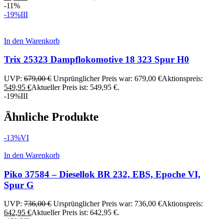
-11%
-19%
III
In den Warenkorb
Trix 25323 Dampflokomotive 18 323 Spur H0
UVP:
679,00
€
Ursprünglicher Preis war: 679,00 €
Aktionspreis:
549,95
€
Aktueller Preis ist: 549,95 €.
-19%
III
Ähnliche Produkte
-13%
VI
In den Warenkorb
Piko 37584 – Diesellok BR 232, EBS, Epoche VI,
Spur G
UVP:
736,00
€
Ursprünglicher Preis war: 736,00 €
Aktionspreis:
642,95
€
Aktueller Preis ist: 642,95 €.