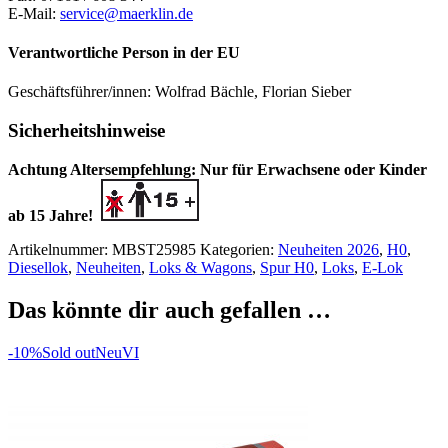
E-Mail:
service@maerklin.de
Verantwortliche Person in der EU
Geschäftsführer/innen: Wolfrad Bächle, Florian Sieber
Sicherheitshinweise
Achtung Altersempfehlung: Nur für Erwachsene oder Kinder
ab 15 Jahre!
Artikelnummer:
MBST25985
Kategorien:
Neuheiten 2026
,
H0
,
Diesellok
,
Neuheiten
,
Loks & Wagons
,
Spur H0
,
Loks
,
E-Lok
Das könnte dir auch gefallen …
-10%
Sold out
Neu
VI