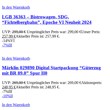
In den Warenkorb
LGB 36363 – Bistrowagen, SDG,
“Fichtelbergbahn”, Epoche VI Neuheit 2024
UVP:
299,00
€
Ursprünglicher Preis war: 299,00 €
Unser Preis:
257,99
€
Aktueller Preis ist: 257,99 €.
-14%
VI
-7%
III
In den Warenkorb
Märklin 029890 Digital Startpackung “Güterzug
mit BR 89.0” Spur H0
UVP:
269,00
€
Ursprünglicher Preis war: 269,00 €
Aktionspreis:
248,95
€
Aktueller Preis ist: 248,95 €.
-7%
III
-10%
II
In den Warenkorb