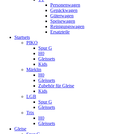
Personenwagen
Gepäckwagen
Güterwagen
Speisewagen
Reinigungswagen
Ersatzteile
Startsets
PIKO
Spur G
H0
Gleissets
Kids
Märklin
H0
Gleissets
Zubehör für Gleise
Kids
LGB
Spur G
Gleissets
Trix
H0
Gleissets
Gleise