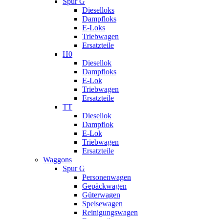
Spur G
Dieselloks
Dampfloks
E-Loks
Triebwagen
Ersatzteile
H0
Diesellok
Dampfloks
E-Lok
Triebwagen
Ersatzteile
TT
Diesellok
Dampflok
E-Lok
Triebwagen
Ersatzteile
Waggons
Spur G
Personenwagen
Gepäckwagen
Güterwagen
Speisewagen
Reinigungswagen