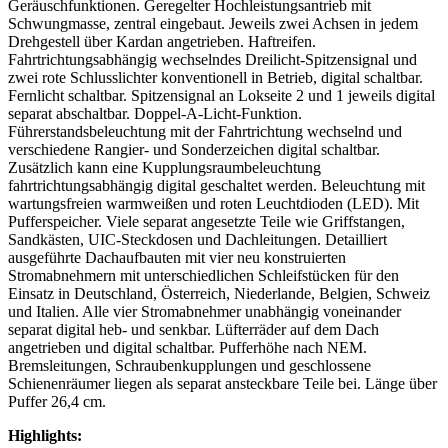
Geräuschfunktionen. Geregelter Hochleistungsantrieb mit
Schwungmasse, zentral eingebaut. Jeweils zwei Achsen in jedem
Drehgestell über Kardan angetrieben. Haftreifen.
Fahrtrichtungsabhängig wechselndes Dreilicht-Spitzensignal und
zwei rote Schlusslichter konventionell in Betrieb, digital schaltbar.
Fernlicht schaltbar. Spitzensignal an Lokseite 2 und 1 jeweils digital
separat abschaltbar. Doppel-A-Licht-Funktion.
Führerstandsbeleuchtung mit der Fahrtrichtung wechselnd und
verschiedene Rangier- und Sonderzeichen digital schaltbar.
Zusätzlich kann eine Kupplungsraumbeleuchtung
fahrtrichtungsabhängig digital geschaltet werden. Beleuchtung mit
wartungsfreien warmweißen und roten Leuchtdioden (LED). Mit
Pufferspeicher. Viele separat angesetzte Teile wie Griffstangen,
Sandkästen, UIC-Steckdosen und Dachleitungen. Detailliert
ausgeführte Dachaufbauten mit vier neu konstruierten
Stromabnehmern mit unterschiedlichen Schleifstücken für den
Einsatz in Deutschland, Österreich, Niederlande, Belgien, Schweiz
und Italien. Alle vier Stromabnehmer unabhängig voneinander
separat digital heb- und senkbar. Lüfterräder auf dem Dach
angetrieben und digital schaltbar. Pufferhöhe nach NEM.
Bremsleitungen, Schraubenkupplungen und geschlossene
Schienenräumer liegen als separat ansteckbare Teile bei. Länge über
Puffer 26,4 cm.
Highlights: