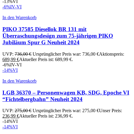
-13%
VI
-6%
IV-VI
In den Warenkorb
PIKO 37585 Diesellok BR 131 mit
Überraschungsdesign zum 75-jährigen PIKO
Jubiläum Spur G Neuheit 2024
UVP:
736,00
€
Ursprünglicher Preis war: 736,00 €
Aktionspreis:
689,99
€
Aktueller Preis ist: 689,99 €.
-6%
IV-VI
-14%
VI
In den Warenkorb
LGB 36370 – Personenwagen KB, SDG, Epoche VI
“Fichtelbergbahn” Neuheit 2024
UVP:
275,00
€
Ursprünglicher Preis war: 275,00 €
Unser Preis:
236,99
€
Aktueller Preis ist: 236,99 €.
-14%
VI
-14%
VI