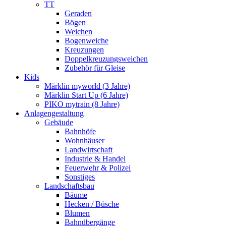
TT
Geraden
Bögen
Weichen
Bogenweiche
Kreuzungen
Doppelkreuzungsweichen
Zubehör für Gleise
Kids
Märklin myworld (3 Jahre)
Märklin Start Up (6 Jahre)
PIKO mytrain (8 Jahre)
Anlagengestaltung
Gebäude
Bahnhöfe
Wohnhäuser
Landwirtschaft
Industrie & Handel
Feuerwehr & Polizei
Sonstiges
Landschaftsbau
Bäume
Hecken / Büsche
Blumen
Bahnübergänge