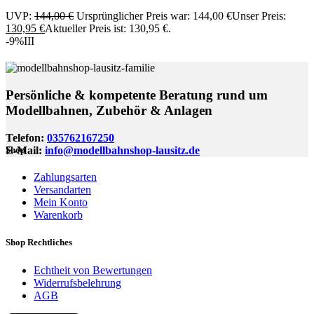
UVP:
144,00
€
Ursprünglicher Preis war: 144,00 €
Unser Preis:
130,95
€
Aktueller Preis ist: 130,95 €.
-9%
III
Persönliche & kompetente Beratung rund um
Modellbahnen, Zubehör & Anlagen
Telefon:
035762167250
E-Mail:
info@modellbahnshop-lausitz.de
Shop
Zahlungsarten
Versandarten
Mein Konto
Warenkorb
Shop Rechtliches
Echtheit von Bewertungen
Widerrufsbelehrung
AGB