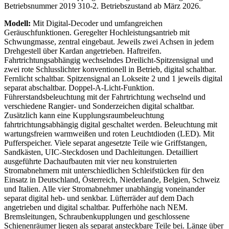
Betriebsnummer 2019 310-2. Betriebszustand ab März 2026.
Modell:
Mit Digital-Decoder und umfangreichen
Geräuschfunktionen. Geregelter Hochleistungsantrieb mit
Schwungmasse, zentral eingebaut. Jeweils zwei Achsen in jedem
Drehgestell über Kardan angetrieben. Haftreifen.
Fahrtrichtungsabhängig wechselndes Dreilicht-Spitzensignal und
zwei rote Schlusslichter konventionell in Betrieb, digital schaltbar.
Fernlicht schaltbar. Spitzensignal an Lokseite 2 und 1 jeweils digital
separat abschaltbar. Doppel-A-Licht-Funktion.
Führerstandsbeleuchtung mit der Fahrtrichtung wechselnd und
verschiedene Rangier- und Sonderzeichen digital schaltbar.
Zusätzlich kann eine Kupplungsraumbeleuchtung
fahrtrichtungsabhängig digital geschaltet werden. Beleuchtung mit
wartungsfreien warmweißen und roten Leuchtdioden (LED). Mit
Pufferspeicher. Viele separat angesetzte Teile wie Griffstangen,
Sandkästen, UIC-Steckdosen und Dachleitungen. Detailliert
ausgeführte Dachaufbauten mit vier neu konstruierten
Stromabnehmern mit unterschiedlichen Schleifstücken für den
Einsatz in Deutschland, Österreich, Niederlande, Belgien, Schweiz
und Italien. Alle vier Stromabnehmer unabhängig voneinander
separat digital heb- und senkbar. Lüfterräder auf dem Dach
angetrieben und digital schaltbar. Pufferhöhe nach NEM.
Bremsleitungen, Schraubenkupplungen und geschlossene
Schienenräumer liegen als separat ansteckbare Teile bei. Länge über