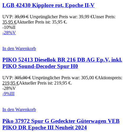
LGB 42430 Kipplore rot, Epoche II-V
UVP:
39,99
€
Ursprünglicher Preis war: 39,99 €
Unser Preis:
35,95
€
Aktueller Preis ist: 35,95 €.
-10%
II
-28%
V
In den Warenkorb
PIKO 52413 Diesellok BR 216 DB AG Ep.V, inkl.
PIKO Sound-Decoder Spur H0
UVP:
305,00
€
Ursprünglicher Preis war: 305,00 €
Aktionspreis:
219,95
€
Aktueller Preis ist: 219,95 €.
-28%
V
-9%
III
In den Warenkorb
Piko 37972 Spur G Gedeckter Güterwagen VEB
PIKO DR Epoche III Neuheit 2024