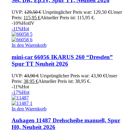
Set, DR, Ep.IV, Spur TT, Neuheit 2026
UVP:
129,50
€
Ursprünglicher Preis war: 129,50 €
Unser
Preis:
115,95
€
Aktueller Preis ist: 115,95 €.
-10%
Hot
IV
-11%
Hot
In den Warenkorb
mini-car 66056 IKARUS 260 “Dresden”
Spur TT Neuheit 2026
UVP:
43,90
€
Ursprünglicher Preis war: 43,90 €
Unser
Preis:
38,95
€
Aktueller Preis ist: 38,95 €.
-11%
Hot
-17%
Hot
In den Warenkorb
Auhagen 11487 Drehscheibe manuell, Spur
H0, Neuheit 2026