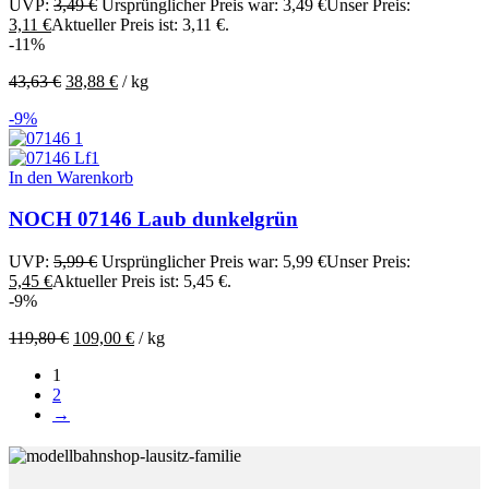
UVP:
3,49
€
Ursprünglicher Preis war: 3,49 €
Unser Preis:
3,11
€
Aktueller Preis ist: 3,11 €.
-11%
43,63
€
38,88
€
/
kg
-9%
In den Warenkorb
NOCH 07146 Laub dunkelgrün
UVP:
5,99
€
Ursprünglicher Preis war: 5,99 €
Unser Preis:
5,45
€
Aktueller Preis ist: 5,45 €.
-9%
119,80
€
109,00
€
/
kg
1
2
→