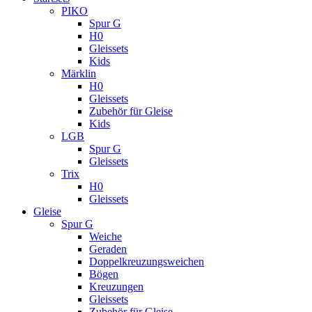
PIKO
Spur G
H0
Gleissets
Kids
Märklin
H0
Gleissets
Zubehör für Gleise
Kids
LGB
Spur G
Gleissets
Trix
H0
Gleissets
Gleise
Spur G
Weiche
Geraden
Doppelkreuzungsweichen
Bögen
Kreuzungen
Gleissets
Zubehör für Gleise