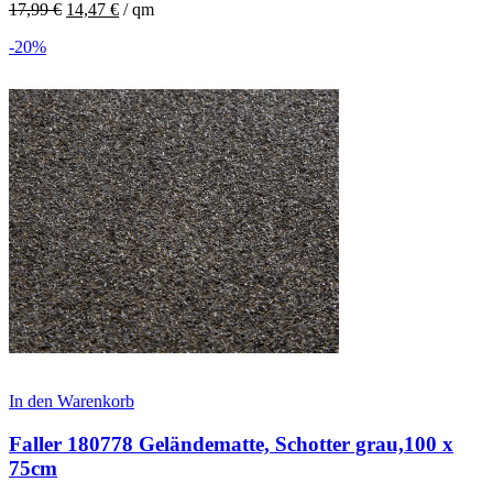
17,99
€
14,47
€
/
qm
-20%
In den Warenkorb
Faller 180778 Geländematte, Schotter grau,100 x
75cm