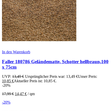
In den Warenkorb
Faller 180786 Geländematte, Schotter hellbraun,100
x 75cm
UVP:
13,49
€
Ursprünglicher Preis war: 13,49 €
Unser Preis:
10,85
€
Aktueller Preis ist: 10,85 €.
-20%
17,99
€
14,47
€
/
qm
-20%