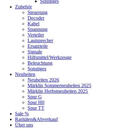
Sonstiges
Zubehör
Steuerung
Decoder
Kabel
Spannung
Verteiler
Lautsprecher
Ersatzteile
Signale
Hilfsmittel/Werkzeuge
Beleuchtung
Sonstiges
Neuheiten
Neuheiten 2026
Märklin Sommerneuheiten 2025
Märklin Herbstneuheiten 2025
Spur G
Spur H0
Spur TT
Sale %
Raritäten&Abverkauf
Über uns