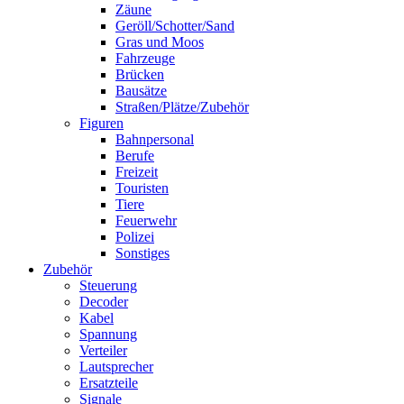
Zäune
Geröll/Schotter/Sand
Gras und Moos
Fahrzeuge
Brücken
Bausätze
Straßen/Plätze/Zubehör
Figuren
Bahnpersonal
Berufe
Freizeit
Touristen
Tiere
Feuerwehr
Polizei
Sonstiges
Zubehör
Steuerung
Decoder
Kabel
Spannung
Verteiler
Lautsprecher
Ersatzteile
Signale