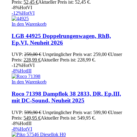
Preis:
52,45
€
Aktueller Preis ist: 52,45 €.
-8%
Hot
VI
-12%
Hot
VI
In den Warenkorb
LGB 44925 Doppelrungenwagen, RhB,
Ep.VI, Neuheit 2026
UVP:
259,00
€
Ursprünglicher Preis war: 259,00 €
Unser
Preis:
228,99
€
Aktueller Preis ist: 228,99 €.
-12%
Hot
VI
-8%
Hot
III
In den Warenkorb
Roco 71398 Dampflok 38 2833, DR, Ep.III,
mit DC-Sound, Neuheit 2025
UVP:
599,90
€
Ursprünglicher Preis war: 599,90 €
Unser
Preis:
549,95
€
Aktueller Preis ist: 549,95 €.
-8%
Hot
III
-8%
Hot
VI