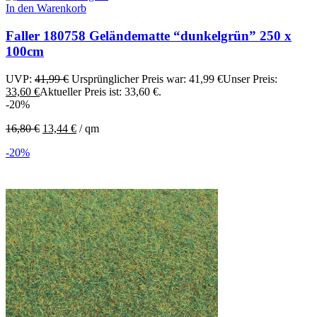
In den Warenkorb
Faller 180758 Geländematte “dunkelgrün” 250 x
100cm
UVP:
41,99
€
Ursprünglicher Preis war: 41,99 €
Unser Preis:
33,60
€
Aktueller Preis ist: 33,60 €.
-20%
16,80
€
13,44
€
/
qm
-20%