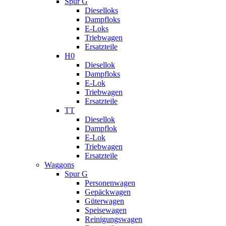
Spur G
Dieselloks
Dampfloks
E-Loks
Triebwagen
Ersatzteile
H0
Diesellok
Dampfloks
E-Lok
Triebwagen
Ersatzteile
TT
Diesellok
Dampflok
E-Lok
Triebwagen
Ersatzteile
Waggons
Spur G
Personenwagen
Gepäckwagen
Güterwagen
Speisewagen
Reinigungswagen