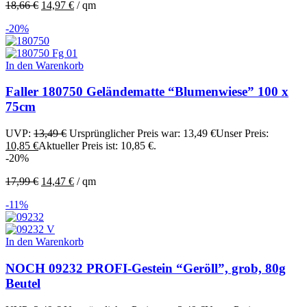
18,66
€
14,97
€
/
qm
-20%
In den Warenkorb
Faller 180750 Geländematte “Blumenwiese” 100 x
75cm
UVP:
13,49
€
Ursprünglicher Preis war: 13,49 €
Unser Preis:
10,85
€
Aktueller Preis ist: 10,85 €.
-20%
17,99
€
14,47
€
/
qm
-11%
In den Warenkorb
NOCH 09232 PROFI-Gestein “Geröll”, grob, 80g
Beutel