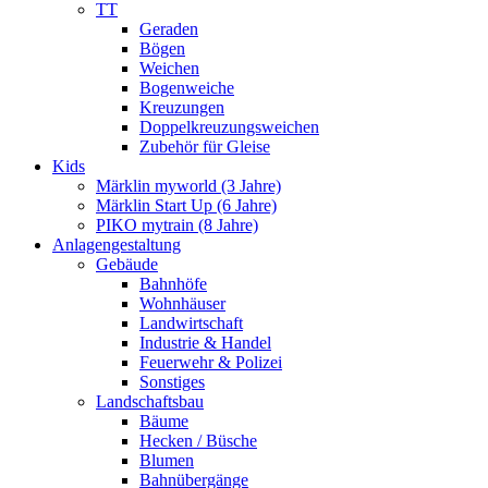
TT
Geraden
Bögen
Weichen
Bogenweiche
Kreuzungen
Doppelkreuzungsweichen
Zubehör für Gleise
Kids
Märklin myworld (3 Jahre)
Märklin Start Up (6 Jahre)
PIKO mytrain (8 Jahre)
Anlagengestaltung
Gebäude
Bahnhöfe
Wohnhäuser
Landwirtschaft
Industrie & Handel
Feuerwehr & Polizei
Sonstiges
Landschaftsbau
Bäume
Hecken / Büsche
Blumen
Bahnübergänge