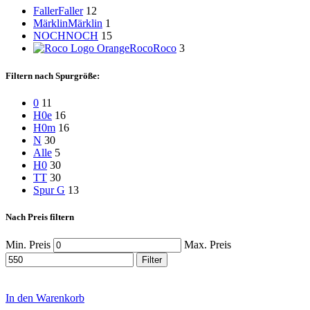
Faller
Faller
12
Märklin
Märklin
1
NOCH
NOCH
15
Roco
Roco
3
Filtern nach Spurgröße:
0
11
H0e
16
H0m
16
N
30
Alle
5
H0
30
TT
30
Spur G
13
Nach Preis filtern
Min. Preis
Max. Preis
Filter
In den Warenkorb