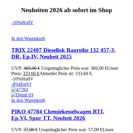
Neuheiten 2026 ab sofort im Shop
-10%
Hot
IV
In den Warenkorb
TRIX 22407 Diesellok Baureihe 132 457-3,
DR, Ep.IV, Neuheit 2025
UVP:
369,00
€
Ursprünglicher Preis war: 369,00 €
Unser
Preis:
333,60
€
Aktueller Preis ist: 333,60 €.
-10%
Hot
IV
-8%
Hot
VI
In den Warenkorb
PIKO 47784 Chemiekesselwagen RTI,
Ep.VI, Spur TT, Neuheit 2026
UVP:
57,00
€
Ursprünglicher Preis war: 57,00 €
Unser