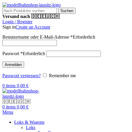
Suchen
Versand nach 🇩🇪🇪🇺🇨🇭
Login / Register
Sign in
Create an Account
Benutzername oder E-Mail-Adresse
*
Erforderlich
Passwort
*
Erforderlich
Anmelden
Passwort vergessen?
Remember me
0
items
0,00
€
🇩🇪🇪🇺🇨🇭
0
items
0,00
€
Menu
Loks & Wagons
Loks