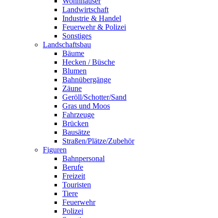
Wohnhäuser
Landwirtschaft
Industrie & Handel
Feuerwehr & Polizei
Sonstiges
Landschaftsbau
Bäume
Hecken / Büsche
Blumen
Bahnübergänge
Zäune
Geröll/Schotter/Sand
Gras und Moos
Fahrzeuge
Brücken
Bausätze
Straßen/Plätze/Zubehör
Figuren
Bahnpersonal
Berufe
Freizeit
Touristen
Tiere
Feuerwehr
Polizei