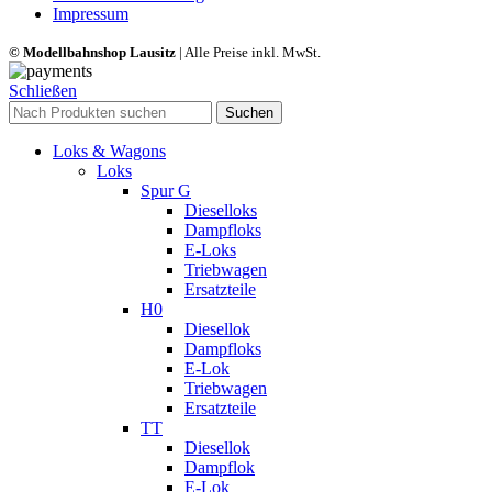
Impressum
© Modellbahnshop Lausitz
| Alle Preise inkl. MwSt.
Schließen
Suchen
Loks & Wagons
Loks
Spur G
Dieselloks
Dampfloks
E-Loks
Triebwagen
Ersatzteile
H0
Diesellok
Dampfloks
E-Lok
Triebwagen
Ersatzteile
TT
Diesellok
Dampflok
E-Lok