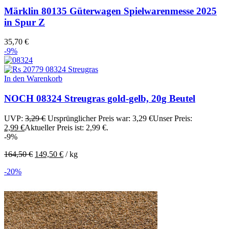
Märklin 80135 Güterwagen Spielwarenmesse 2025
in Spur Z
35,70
€
-9%
In den Warenkorb
NOCH 08324 Streugras gold-gelb, 20g Beutel
UVP:
3,29
€
Ursprünglicher Preis war: 3,29 €
Unser Preis:
2,99
€
Aktueller Preis ist: 2,99 €.
-9%
164,50
€
149,50
€
/
kg
-20%