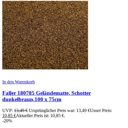
In den Warenkorb
Faller 180785 Geländematte, Schotter
dunkelbraun,100 x 75cm
UVP:
13,49
€
Ursprünglicher Preis war: 13,49 €
Unser Preis:
10,85
€
Aktueller Preis ist: 10,85 €.
-20%