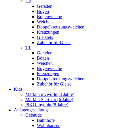
H0
Geraden
Bögen
Bogenweiche
Weichen
Doppelkreuzungsweichen
Kreuzungen
Gleissets
Zubehör für Gleise
TT
Geraden
Bögen
Weichen
Bogenweiche
Kreuzungen
Doppelkreuzungsweichen
Zubehör für Gleise
Kids
Märklin myworld (3 Jahre)
Märklin Start Up (6 Jahre)
PIKO mytrain (8 Jahre)
Anlagengestaltung
Gebäude
Bahnhöfe
Wohnhäuser