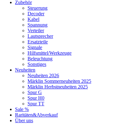
Zubehör
Steuerung
Decoder
Kabel
Spannung
Verteiler
Lautsprecher
Ersatzteile
Signale
Hilfsmittel/Werkzeuge
Beleuchtung
Sonstiges
Neuheiten
Neuheiten 2026
Märklin Sommerneuheiten 2025
Märklin Herbstneuheiten 2025
Spur G
Spur H0
Spur TT
Sale %
Raritäten&Abverkauf
Über uns