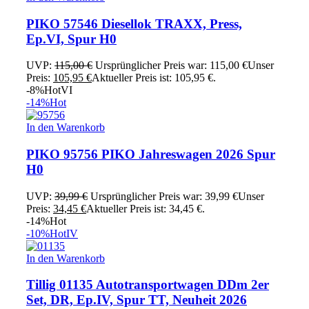
PIKO 57546 Diesellok TRAXX, Press,
Ep.VI, Spur H0
UVP:
115,00
€
Ursprünglicher Preis war: 115,00 €
Unser
Preis:
105,95
€
Aktueller Preis ist: 105,95 €.
-8%
Hot
VI
-14%
Hot
In den Warenkorb
PIKO 95756 PIKO Jahreswagen 2026 Spur
H0
UVP:
39,99
€
Ursprünglicher Preis war: 39,99 €
Unser
Preis:
34,45
€
Aktueller Preis ist: 34,45 €.
-14%
Hot
-10%
Hot
IV
In den Warenkorb
Tillig 01135 Autotransportwagen DDm 2er
Set, DR, Ep.IV, Spur TT, Neuheit 2026