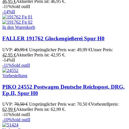
46,95
€
Aktueller Preis ist: 46,95 €.
-11%
Sold out
II
-14%
II
In den Warenkorb
FALLER 191762 Glockengießerei Spur H0
UVP:
49,99
€
Ursprünglicher Preis war: 49,99 €
Unser Preis:
42,95
€
Aktueller Preis ist: 42,95 €.
-14%
II
-11%
Sold out
II
Vorbestellung
PIKO 24552 Postwagen Deutsche Reichspost, DRG,
Ep.II, Spur H0
UVP:
70,50
€
Ursprünglicher Preis war: 70,50 €
Vorbestellpreis:
62,99
€
Aktueller Preis ist: 62,99 €.
-11%
Sold out
II
-10%
Sold out
II