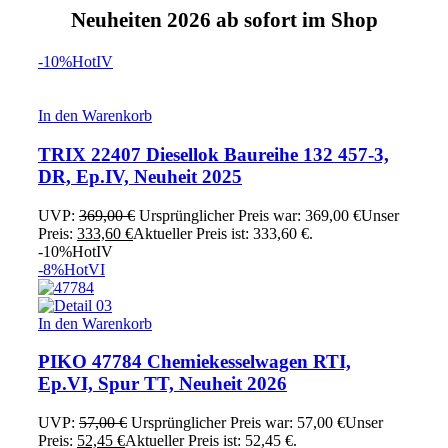
Neuheiten 2026 ab sofort im Shop
-10%
Hot
IV
In den Warenkorb
TRIX 22407 Diesellok Baureihe 132 457-3,
DR, Ep.IV, Neuheit 2025
UVP:
369,00
€
Ursprünglicher Preis war: 369,00 €
Unser
Preis:
333,60
€
Aktueller Preis ist: 333,60 €.
-10%
Hot
IV
-8%
Hot
VI
In den Warenkorb
PIKO 47784 Chemiekesselwagen RTI,
Ep.VI, Spur TT, Neuheit 2026
UVP:
57,00
€
Ursprünglicher Preis war: 57,00 €
Unser
Preis:
52,45
€
Aktueller Preis ist: 52,45 €.