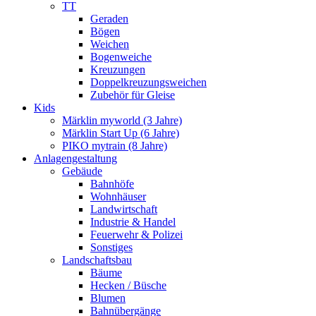
TT
Geraden
Bögen
Weichen
Bogenweiche
Kreuzungen
Doppelkreuzungsweichen
Zubehör für Gleise
Kids
Märklin myworld (3 Jahre)
Märklin Start Up (6 Jahre)
PIKO mytrain (8 Jahre)
Anlagengestaltung
Gebäude
Bahnhöfe
Wohnhäuser
Landwirtschaft
Industrie & Handel
Feuerwehr & Polizei
Sonstiges
Landschaftsbau
Bäume
Hecken / Büsche
Blumen
Bahnübergänge