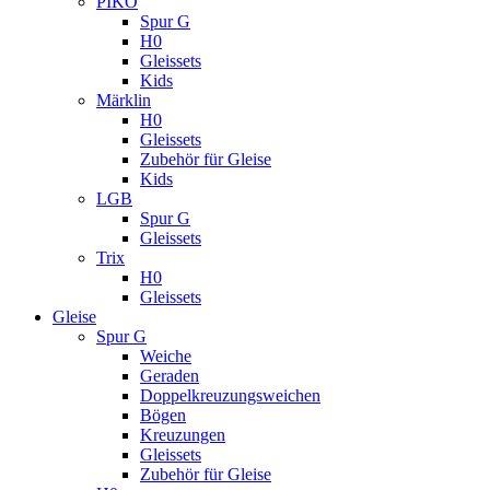
PIKO
Spur G
H0
Gleissets
Kids
Märklin
H0
Gleissets
Zubehör für Gleise
Kids
LGB
Spur G
Gleissets
Trix
H0
Gleissets
Gleise
Spur G
Weiche
Geraden
Doppelkreuzungsweichen
Bögen
Kreuzungen
Gleissets
Zubehör für Gleise