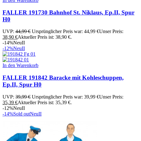
In den Warenkorb
FALLER 191730 Bahnhof St. Niklaus, Ep.II, Spur
H0
UVP:
44,99
€
Ursprünglicher Preis war: 44,99 €
Unser Preis:
38,90
€
Aktueller Preis ist: 38,90 €.
-14%
Neu
II
-12%
Neu
II
In den Warenkorb
FALLER 191842 Baracke mit Kohleschuppen,
Ep.II, Spur H0
UVP:
39,99
€
Ursprünglicher Preis war: 39,99 €
Unser Preis:
35,39
€
Aktueller Preis ist: 35,39 €.
-12%
Neu
II
-14%
Sold out
Neu
II