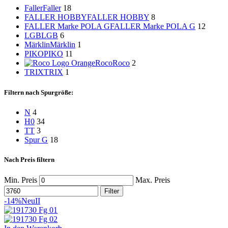
Faller
Faller
18
FALLER HOBBY
FALLER HOBBY
8
FALLER Marke POLA G
FALLER Marke POLA G
12
LGB
LGB
6
Märklin
Märklin
1
PIKO
PIKO
11
Roco
Roco
2
TRIX
TRIX
1
Filtern nach Spurgröße:
N
4
H0
34
TT
3
Spur G
18
Nach Preis filtern
Min. Preis
Max. Preis
Filter
-14%
Neu
II