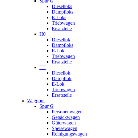
Spur G
Dieselloks
Dampfloks
E-Loks
Triebwagen
Ersatzteile
H0
Diesellok
Dampfloks
E-Lok
Triebwagen
Ersatzteile
TT
Diesellok
Dampflok
E-Lok
Triebwagen
Ersatzteile
Waggons
Spur G
Personenwagen
Gepäckwagen
Güterwagen
Speisewagen
Reinigungswagen