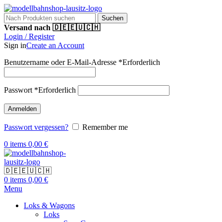
Suchen
Versand nach 🇩🇪🇪🇺🇨🇭
Login / Register
Sign in
Create an Account
Benutzername oder E-Mail-Adresse
*
Erforderlich
Passwort
*
Erforderlich
Anmelden
Passwort vergessen?
Remember me
0
items
0,00
€
🇩🇪🇪🇺🇨🇭
0
items
0,00
€
Menu
Loks & Wagons
Loks