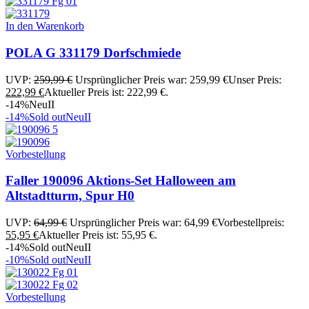
In den Warenkorb
POLA G 331179 Dorfschmiede
UVP:
259,99
€
Ursprünglicher Preis war: 259,99 €
Unser Preis:
222,99
€
Aktueller Preis ist: 222,99 €.
-14%
Neu
II
-14%
Sold out
Neu
II
Vorbestellung
Faller 190096 Aktions-Set Halloween am
Altstadtturm, Spur H0
UVP:
64,99
€
Ursprünglicher Preis war: 64,99 €
Vorbestellpreis:
55,95
€
Aktueller Preis ist: 55,95 €.
-14%
Sold out
Neu
II
-10%
Sold out
Neu
II
Vorbestellung