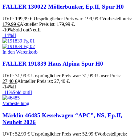
FALLER 130022 Möllerbunker, Ep.II, Spur H0
UVP:
199,99
€
Ursprünglicher Preis war: 199,99 €
Vorbestellpreis:
179,99
€
Aktueller Preis ist: 179,99 €.
-10%
Sold out
Neu
II
-14%
II
In den Warenkorb
FALLER 191839 Haus Alpina Spur H0
UVP:
31,99
€
Ursprünglicher Preis war: 31,99 €
Unser Preis:
27,40
€
Aktueller Preis ist: 27,40 €.
-14%
II
-11%
Sold out
II
Vorbestellung
Märklin 46485 Kesselwagen “APC”, NS, Ep.II,
Neuheit 2026
UVP:
52,99
€
Ursprünglicher Preis war: 52,99 €
Vorbestellpreis: