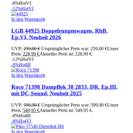
-8%
Hot
VI
-12%
Hot
VI
In den Warenkorb
LGB 44925 Doppelrungenwagen, RhB,
Ep.VI, Neuheit 2026
UVP:
259,00
€
Ursprünglicher Preis war: 259,00 €
Unser
Preis:
228,99
€
Aktueller Preis ist: 228,99 €.
-12%
Hot
VI
-8%
Hot
III
In den Warenkorb
Roco 71398 Dampflok 38 2833, DR, Ep.III,
mit DC-Sound, Neuheit 2025
UVP:
599,90
€
Ursprünglicher Preis war: 599,90 €
Unser
Preis:
549,95
€
Aktueller Preis ist: 549,95 €.
-8%
Hot
III
-8%
Hot
VI
In den Warenkorb