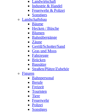
Landwirtschaft
Industrie & Handel
Feuerwehr & Polizei
Sonstiges
Landschaftsbau
Bäume
Hecken / Büsche
Blumen
Bahnübergänge
Zäune
Geröll/Schotter/Sand
Gras und Moos
Fahrzeuge
Brücken
Bausätze
Straßen/Plätze/Zubehör
Figuren
Bahnpersonal
Berufe
Freizeit
Touristen
Tiere
Feuerwehr
Polizei
Sonstiges