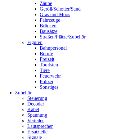
Zäune
Geröll/Schotter/Sand
Gras und Moos
Fahrzeuge
Brücken
Bausätze
Straßen/Plätze/Zubehör
Figuren
Bahnpersonal
Berufe
Freizeit
Touristen
Tiere
Feuerwehr
Polizei
Sonstiges
Zubehör
Steuerung
Decoder
Kabel
Spannung
Verteiler
Lautsprecher
Ersatzteile
Signale