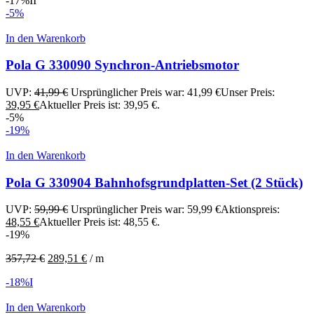
-17%
II
-5%
In den Warenkorb
Pola G 330090 Synchron-Antriebsmotor
UVP:
41,99
€
Ursprünglicher Preis war: 41,99 €
Unser Preis:
39,95
€
Aktueller Preis ist: 39,95 €.
-5%
-19%
In den Warenkorb
Pola G 330904 Bahnhofsgrundplatten-Set (2 Stück)
UVP:
59,99
€
Ursprünglicher Preis war: 59,99 €
Aktionspreis:
48,55
€
Aktueller Preis ist: 48,55 €.
-19%
357,72
€
289,51
€
/
m
-18%
I
In den Warenkorb