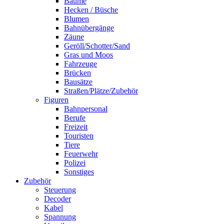
Bäume
Hecken / Büsche
Blumen
Bahnübergänge
Zäune
Geröll/Schotter/Sand
Gras und Moos
Fahrzeuge
Brücken
Bausätze
Straßen/Plätze/Zubehör
Figuren
Bahnpersonal
Berufe
Freizeit
Touristen
Tiere
Feuerwehr
Polizei
Sonstiges
Zubehör
Steuerung
Decoder
Kabel
Spannung