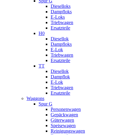
Spur G
Dieselloks
Dampfloks
E-Loks
Triebwagen
Ersatzteile
H0
Diesellok
Dampfloks
E-Lok
Triebwagen
Ersatzteile
TT
Diesellok
Dampflok
E-Lok
Triebwagen
Ersatzteile
Waggons
Spur G
Personenwagen
Gepäckwagen
Güterwagen
Speisewagen
Reinigungswagen