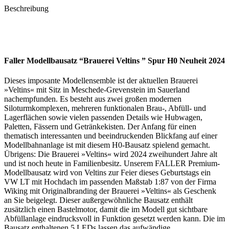
Beschreibung
Faller Modellbausatz “Brauerei Veltins ” Spur H0 Neuheit 2024
Dieses imposante Modellensemble ist der aktuellen Brauerei
»Veltins« mit Sitz in Meschede-Grevenstein im Sauerland
nachempfunden. Es besteht aus zwei großen modernen
Siloturmkomplexen, mehreren funktionalen Brau-, Abfüll- und
Lagerflächen sowie vielen passenden Details wie Hubwagen,
Paletten, Fässern und Getränkekisten. Der Anfang für einen
thematisch interessanten und beeindruckenden Blickfang auf einer
Modellbahnanlage ist mit diesem H0-Bausatz spielend gemacht.
Übrigens: Die Brauerei »Veltins« wird 2024 zweihundert Jahre alt
und ist noch heute in Familienbesitz. Unserem FALLER Premium-
Modellbausatz wird von Veltins zur Feier dieses Geburtstags ein
VW LT mit Hochdach im passenden Maßstab 1:87 von der Firma
Wiking mit Originalbranding der Brauerei »Veltins« als Geschenk
an Sie beigelegt. Dieser außergewöhnliche Bausatz enthält
zusätzlich einen Bastelmotor, damit die im Modell gut sichtbare
Abfüllanlage eindrucksvoll in Funktion gesetzt werden kann. Die im
Bausatz enthaltenen 5 LEDs lassen das aufwändige