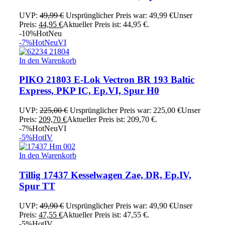
UVP:
49,99
€
Ursprünglicher Preis war: 49,99 €
Unser
Preis:
44,95
€
Aktueller Preis ist: 44,95 €.
-10%
Hot
Neu
-7%
Hot
Neu
VI
In den Warenkorb
PIKO 21803 E-Lok Vectron BR 193 Baltic
Express, PKP IC, Ep.VI, Spur H0
UVP:
225,00
€
Ursprünglicher Preis war: 225,00 €
Unser
Preis:
209,70
€
Aktueller Preis ist: 209,70 €.
-7%
Hot
Neu
VI
-5%
Hot
IV
In den Warenkorb
Tillig 17437 Kesselwagen Zae, DR, Ep.IV,
Spur TT
UVP:
49,90
€
Ursprünglicher Preis war: 49,90 €
Unser
Preis:
47,55
€
Aktueller Preis ist: 47,55 €.
-5%
Hot
IV