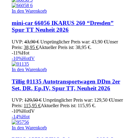
In den Warenkorb
mini-car 66056 IKARUS 260 “Dresden”
Spur TT Neuheit 2026
UVP:
43,90
€
Ursprünglicher Preis war: 43,90 €
Unser
Preis:
38,95
€
Aktueller Preis ist: 38,95 €.
-11%
Hot
-10%
Hot
IV
In den Warenkorb
Tillig 01135 Autotransportwagen DDm 2er
Set, DR, Ep.IV, Spur TT, Neuheit 2026
UVP:
129,50
€
Ursprünglicher Preis war: 129,50 €
Unser
Preis:
115,95
€
Aktueller Preis ist: 115,95 €.
-10%
Hot
IV
-14%
Hot
In den Warenkorb