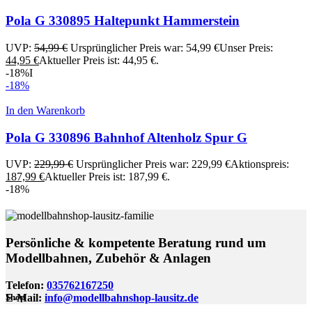
Pola G 330895 Haltepunkt Hammerstein
UVP:
54,99
€
Ursprünglicher Preis war: 54,99 €
Unser Preis:
44,95
€
Aktueller Preis ist: 44,95 €.
-18%
I
-18%
In den Warenkorb
Pola G 330896 Bahnhof Altenholz Spur G
UVP:
229,99
€
Ursprünglicher Preis war: 229,99 €
Aktionspreis:
187,99
€
Aktueller Preis ist: 187,99 €.
-18%
Persönliche & kompetente Beratung rund um
Modellbahnen, Zubehör & Anlagen
Telefon:
035762167250
E-Mail:
info@modellbahnshop-lausitz.de
Shop