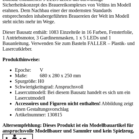
Sicherheitskonzept des Brauereikomplexes von Veltins im Modell
erahnen. Dem Nachbau einer der modernsten Standards
entsprechenden inhabergeführten Brauereien der Welt im Modell
steht nichts mehr im Wege.
Dieser Bausatz enthält: 1083 Einzelteile in 16 Farben, Fensterfolie,
1 Antriebsmotor, 3 Gardinenmasken, 1 x 5 LEDs und 1
Bauanleitung. Verwenden Sie zum Basteln FALLER – Plastik- und
Lasercutkleber.
Produkthinweise:
Epoche: V
Maße: 680 x 280 x 250 mm
Spurgröße: H0
Schwierigkeitsgrad: Anspruchsvoll
Lasercutmodell: Bei diesem Bausatz handelt es sich um ein
Lasercutmodell
Accessoires und Figuren nicht enthalten!
Abbildung zeigt
einen Gestaltungsvorschlag
Artikelnummer: 130815
Altersempfehlung:
Dieses Produkt ist ein Modellbauartikel für
anspruchsvolle Modellbauer und Sammler
und kein Spielzeug,