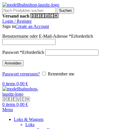
Suchen
Versand nach 🇩🇪🇪🇺🇨🇭
Login / Register
Sign in
Create an Account
Benutzername oder E-Mail-Adresse
*
Erforderlich
Passwort
*
Erforderlich
Anmelden
Passwort vergessen?
Remember me
0
items
0,00
€
🇩🇪🇪🇺🇨🇭
0
items
0,00
€
Menu
Loks & Wagons
Loks