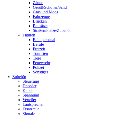
Zäune
Geröll/Schotter/Sand
Gras und Moos
Fahrzeuge
Brücken
Bausätze
Straßen/Plätze/Zubehör
Figuren
Bahnpersonal
Berufe
Freizeit
Touristen
Tiere
Feuerwehr
Polizei
Sonstiges
Zubehör
Steuerung
Decoder
Kabel
Spannung
Verteiler
Lautsprecher
Ersatzteile
Signale