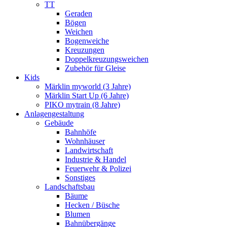
TT
Geraden
Bögen
Weichen
Bogenweiche
Kreuzungen
Doppelkreuzungsweichen
Zubehör für Gleise
Kids
Märklin myworld (3 Jahre)
Märklin Start Up (6 Jahre)
PIKO mytrain (8 Jahre)
Anlagengestaltung
Gebäude
Bahnhöfe
Wohnhäuser
Landwirtschaft
Industrie & Handel
Feuerwehr & Polizei
Sonstiges
Landschaftsbau
Bäume
Hecken / Büsche
Blumen
Bahnübergänge