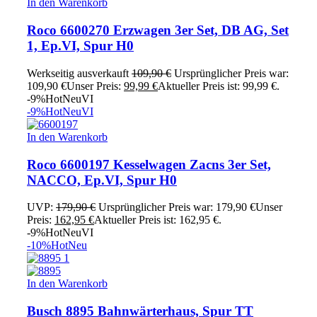
In den Warenkorb
Roco 6600270 Erzwagen 3er Set, DB AG, Set
1, Ep.VI, Spur H0
Werkseitig ausverkauft
109,90
€
Ursprünglicher Preis war:
109,90 €
Unser Preis:
99,99
€
Aktueller Preis ist: 99,99 €.
-9%
Hot
Neu
VI
-9%
Hot
Neu
VI
In den Warenkorb
Roco 6600197 Kesselwagen Zacns 3er Set,
NACCO, Ep.VI, Spur H0
UVP:
179,90
€
Ursprünglicher Preis war: 179,90 €
Unser
Preis:
162,95
€
Aktueller Preis ist: 162,95 €.
-9%
Hot
Neu
VI
-10%
Hot
Neu
In den Warenkorb
Busch 8895 Bahnwärterhaus, Spur TT