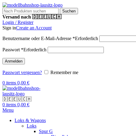
Suchen
Versand nach 🇩🇪🇪🇺🇨🇭
Login / Register
Sign in
Create an Account
Benutzername oder E-Mail-Adresse
*
Erforderlich
Passwort
*
Erforderlich
Anmelden
Passwort vergessen?
Remember me
0
items
0,00
€
🇩🇪🇪🇺🇨🇭
0
items
0,00
€
Menu
Loks & Wagons
Loks
Spur G