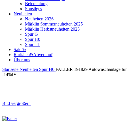
Beleuchtung
Sonstiges
Neuheiten
Neuheiten 2026
Märklin Sommerneuheiten 2025
Märklin Herbstneuheiten 2025
Spur G
Spur H0
Spur TT
Sale %
Raritäten&Abverkauf
Über uns
Startseite
Neuheiten
Spur H0
FALLER 191829 Autowaschanlage für 
-14%
IV
Bild vergrößern