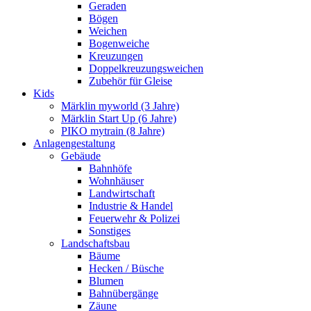
Geraden
Bögen
Weichen
Bogenweiche
Kreuzungen
Doppelkreuzungsweichen
Zubehör für Gleise
Kids
Märklin myworld (3 Jahre)
Märklin Start Up (6 Jahre)
PIKO mytrain (8 Jahre)
Anlagengestaltung
Gebäude
Bahnhöfe
Wohnhäuser
Landwirtschaft
Industrie & Handel
Feuerwehr & Polizei
Sonstiges
Landschaftsbau
Bäume
Hecken / Büsche
Blumen
Bahnübergänge
Zäune