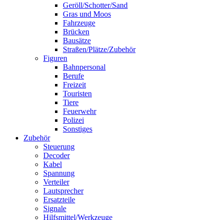
Geröll/Schotter/Sand
Gras und Moos
Fahrzeuge
Brücken
Bausätze
Straßen/Plätze/Zubehör
Figuren
Bahnpersonal
Berufe
Freizeit
Touristen
Tiere
Feuerwehr
Polizei
Sonstiges
Zubehör
Steuerung
Decoder
Kabel
Spannung
Verteiler
Lautsprecher
Ersatzteile
Signale
Hilfsmittel/Werkzeuge