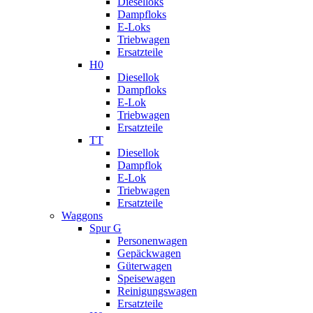
Dieselloks
Dampfloks
E-Loks
Triebwagen
Ersatzteile
H0
Diesellok
Dampfloks
E-Lok
Triebwagen
Ersatzteile
TT
Diesellok
Dampflok
E-Lok
Triebwagen
Ersatzteile
Waggons
Spur G
Personenwagen
Gepäckwagen
Güterwagen
Speisewagen
Reinigungswagen
Ersatzteile