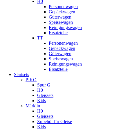
H0
Personenwagen
Gepäckwagen
Güterwagen
Speisewagen
Reinigungswagen
Ersatzteile
TT
Personenwagen
Gepäckwagen
Güterwagen
Speisewagen
Reinigungswagen
Ersatzteile
Startsets
PIKO
Spur G
H0
Gleissets
Kids
Märklin
H0
Gleissets
Zubehör für Gleise
Kids