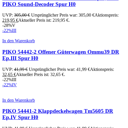
PIKO Sound-Decoder Spur H0
UVP:
305,00
€
Ursprünglicher Preis war: 305,00 €
Aktionspreis:
219,95
€
Aktueller Preis ist: 219,95 €.
-28%
V
-22%
III
In den Warenkorb
PIKO 54442-2 Offener Güterwagen Ommu39 DR
Ep.III Spur H0
UVP:
41,99
€
Ursprünglicher Preis war: 41,99 €
Aktionspreis:
32,65
€
Aktueller Preis ist: 32,65 €.
-22%
III
-22%
IV
In den Warenkorb
PIKO 54441-2 Klappdeckelwagen Tm5605 DR
Ep.IV Spur H0