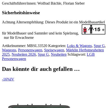
Geschäftsführer/innen: Wolfrad Bächle, Florian Sieber
Sicherheitshinweise
Achtung Altersempfehlung:
Dieses Produkt ist ein Modellbauartikel
für Modellbauer und Sammler
und kein Spielzeug,
nur für Erwachsene
Artikelnummer:
MBSL33520
Kategorien:
Loks & Wagons
,
Spur G
,
Waggons
,
Personenwagen
,
Speisewagen
,
Märklin Herbstneuheiten
2025
,
Neuheiten 2026
,
Spur G
,
Neuheiten
Schlagwort:
LGB
Personenwagen
Das könnte dir auch gefallen …
-16%
IV