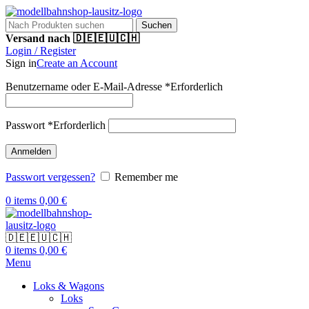
Suchen
Versand nach 🇩🇪🇪🇺🇨🇭
Login / Register
Sign in
Create an Account
Benutzername oder E-Mail-Adresse
*
Erforderlich
Passwort
*
Erforderlich
Anmelden
Passwort vergessen?
Remember me
0
items
0,00
€
🇩🇪🇪🇺🇨🇭
0
items
0,00
€
Menu
Loks & Wagons
Loks