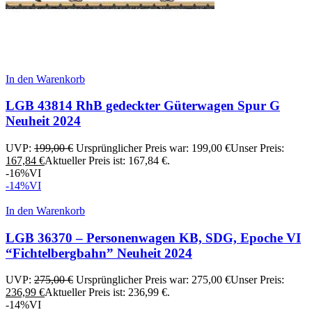
In den Warenkorb
LGB 43814 RhB gedeckter Güterwagen Spur G
Neuheit 2024
UVP:
199,00
€
Ursprünglicher Preis war: 199,00 €
Unser Preis:
167,84
€
Aktueller Preis ist: 167,84 €.
-16%
VI
-14%
VI
In den Warenkorb
LGB 36370 – Personenwagen KB, SDG, Epoche VI
“Fichtelbergbahn” Neuheit 2024
UVP:
275,00
€
Ursprünglicher Preis war: 275,00 €
Unser Preis:
236,99
€
Aktueller Preis ist: 236,99 €.
-14%
VI