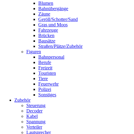
Blumen
Bahnübergänge
Zäune
Geröll/Schotter/Sand
Gras und Moos
Fahrzeuge
Brücken
Bausätze
Straßen/Plätze/Zubehör
Figuren
Bahnpersonal
Berufe
Freizeit
Touristen
Tiere
Feuerwehr
Polizei
Sonstiges
Zubehör
Steuerung
Decoder
Kabel
Spannung
Verteiler
Lautsprecher