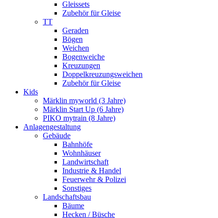
Gleissets
Zubehör für Gleise
TT
Geraden
Bögen
Weichen
Bogenweiche
Kreuzungen
Doppelkreuzungsweichen
Zubehör für Gleise
Kids
Märklin myworld (3 Jahre)
Märklin Start Up (6 Jahre)
PIKO mytrain (8 Jahre)
Anlagengestaltung
Gebäude
Bahnhöfe
Wohnhäuser
Landwirtschaft
Industrie & Handel
Feuerwehr & Polizei
Sonstiges
Landschaftsbau
Bäume
Hecken / Büsche