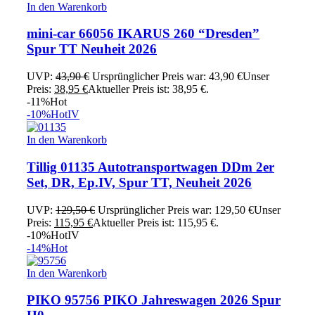
In den Warenkorb
mini-car 66056 IKARUS 260 “Dresden”
Spur TT Neuheit 2026
UVP:
43,90
€
Ursprünglicher Preis war: 43,90 €
Unser
Preis:
38,95
€
Aktueller Preis ist: 38,95 €.
-11%
Hot
-10%
Hot
IV
In den Warenkorb
Tillig 01135 Autotransportwagen DDm 2er
Set, DR, Ep.IV, Spur TT, Neuheit 2026
UVP:
129,50
€
Ursprünglicher Preis war: 129,50 €
Unser
Preis:
115,95
€
Aktueller Preis ist: 115,95 €.
-10%
Hot
IV
-14%
Hot
In den Warenkorb
PIKO 95756 PIKO Jahreswagen 2026 Spur