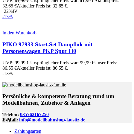
UVP:
41,99
€
Ursprünglicher Preis war: 41,99 €
Aktionspreis:
32,65
€
Aktueller Preis ist: 32,65 €.
-22%
IV
-13%
In den Warenkorb
PIKO 97933 Start-Set Dampflok mit
Personenwagen PKP Spur H0
UVP:
99,99
€
Ursprünglicher Preis war: 99,99 €
Unser Preis:
86,55
€
Aktueller Preis ist: 86,55 €.
-13%
Persönliche & kompetente Beratung rund um
Modellbahnen, Zubehör & Anlagen
Telefon:
035762167250
E-Mail:
info@modellbahnshop-lausitz.de
Shop
Zahlungsarten