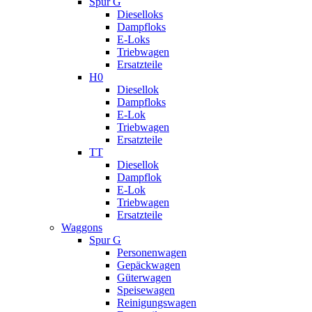
Spur G
Dieselloks
Dampfloks
E-Loks
Triebwagen
Ersatzteile
H0
Diesellok
Dampfloks
E-Lok
Triebwagen
Ersatzteile
TT
Diesellok
Dampflok
E-Lok
Triebwagen
Ersatzteile
Waggons
Spur G
Personenwagen
Gepäckwagen
Güterwagen
Speisewagen
Reinigungswagen