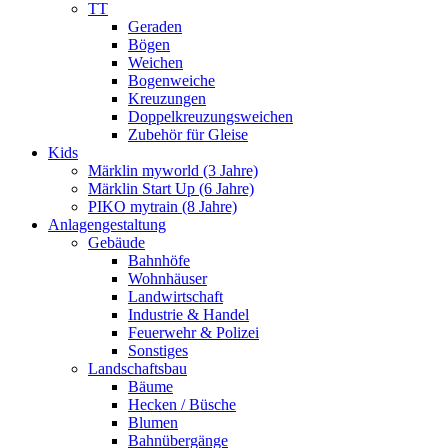
TT
Geraden
Bögen
Weichen
Bogenweiche
Kreuzungen
Doppelkreuzungsweichen
Zubehör für Gleise
Kids
Märklin myworld (3 Jahre)
Märklin Start Up (6 Jahre)
PIKO mytrain (8 Jahre)
Anlagengestaltung
Gebäude
Bahnhöfe
Wohnhäuser
Landwirtschaft
Industrie & Handel
Feuerwehr & Polizei
Sonstiges
Landschaftsbau
Bäume
Hecken / Büsche
Blumen
Bahnübergänge