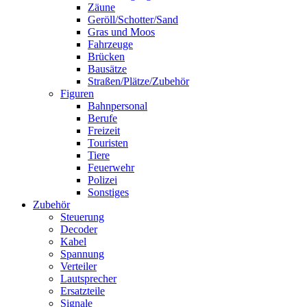
Zäune
Geröll/Schotter/Sand
Gras und Moos
Fahrzeuge
Brücken
Bausätze
Straßen/Plätze/Zubehör
Figuren
Bahnpersonal
Berufe
Freizeit
Touristen
Tiere
Feuerwehr
Polizei
Sonstiges
Zubehör
Steuerung
Decoder
Kabel
Spannung
Verteiler
Lautsprecher
Ersatzteile
Signale