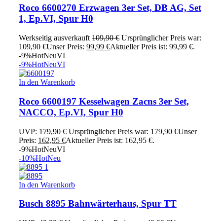
Roco 6600270 Erzwagen 3er Set, DB AG, Set
1, Ep.VI, Spur H0
Werkseitig ausverkauft
109,90
€
Ursprünglicher Preis war:
109,90 €
Unser Preis:
99,99
€
Aktueller Preis ist: 99,99 €.
-9%
Hot
Neu
VI
-9%
Hot
Neu
VI
In den Warenkorb
Roco 6600197 Kesselwagen Zacns 3er Set,
NACCO, Ep.VI, Spur H0
UVP:
179,90
€
Ursprünglicher Preis war: 179,90 €
Unser
Preis:
162,95
€
Aktueller Preis ist: 162,95 €.
-9%
Hot
Neu
VI
-10%
Hot
Neu
In den Warenkorb
Busch 8895 Bahnwärterhaus, Spur TT