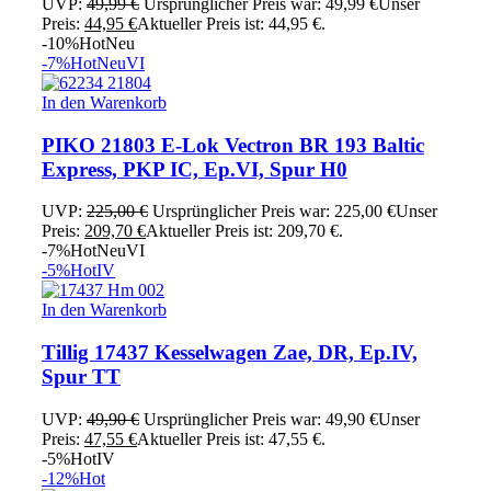
UVP:
49,99
€
Ursprünglicher Preis war: 49,99 €
Unser
Preis:
44,95
€
Aktueller Preis ist: 44,95 €.
-10%
Hot
Neu
-7%
Hot
Neu
VI
In den Warenkorb
PIKO 21803 E-Lok Vectron BR 193 Baltic
Express, PKP IC, Ep.VI, Spur H0
UVP:
225,00
€
Ursprünglicher Preis war: 225,00 €
Unser
Preis:
209,70
€
Aktueller Preis ist: 209,70 €.
-7%
Hot
Neu
VI
-5%
Hot
IV
In den Warenkorb
Tillig 17437 Kesselwagen Zae, DR, Ep.IV,
Spur TT
UVP:
49,90
€
Ursprünglicher Preis war: 49,90 €
Unser
Preis:
47,55
€
Aktueller Preis ist: 47,55 €.
-5%
Hot
IV
-12%
Hot