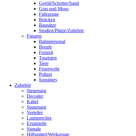
Geröll/Schotter/Sand
Gras und Moos
Fahrzeuge
Brücken
Bausätze
Straßen/Plätze/Zubehör
Figuren
Bahnpersonal
Berufe
Freizeit
Touristen
Tiere
Feuerwehr
Polizei
Sonstiges
Zubehör
Steuerung
Decoder
Kabel
Spannung
Verteiler
Lautsprecher
Ersatzteile
Signale
Hilfsmittel/Werkzeuge