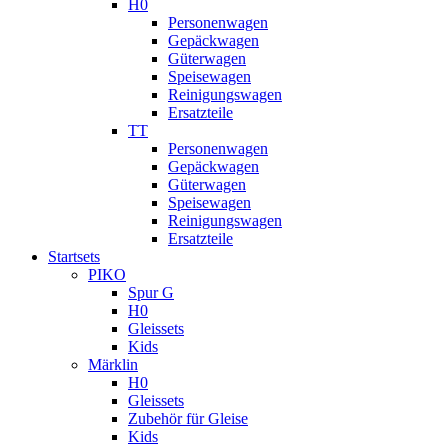
H0
Personenwagen
Gepäckwagen
Güterwagen
Speisewagen
Reinigungswagen
Ersatzteile
TT
Personenwagen
Gepäckwagen
Güterwagen
Speisewagen
Reinigungswagen
Ersatzteile
Startsets
PIKO
Spur G
H0
Gleissets
Kids
Märklin
H0
Gleissets
Zubehör für Gleise
Kids