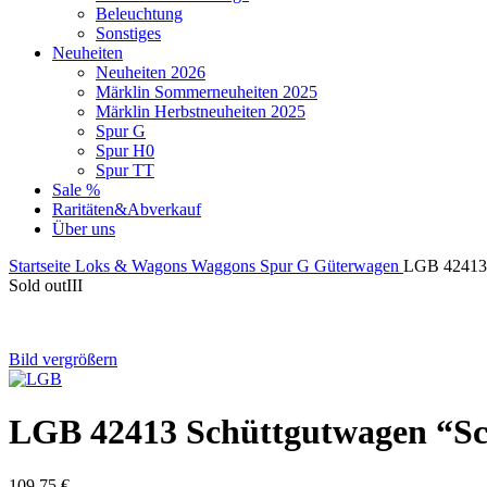
Beleuchtung
Sonstiges
Neuheiten
Neuheiten 2026
Märklin Sommerneuheiten 2025
Märklin Herbstneuheiten 2025
Spur G
Spur H0
Spur TT
Sale %
Raritäten&Abverkauf
Über uns
Startseite
Loks & Wagons
Waggons
Spur G
Güterwagen
LGB 42413 S
Sold out
III
Bild vergrößern
LGB 42413 Schüttgutwagen “Sch
109,75
€