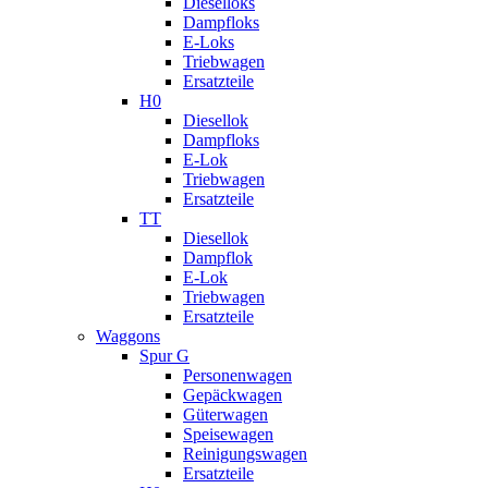
Dieselloks
Dampfloks
E-Loks
Triebwagen
Ersatzteile
H0
Diesellok
Dampfloks
E-Lok
Triebwagen
Ersatzteile
TT
Diesellok
Dampflok
E-Lok
Triebwagen
Ersatzteile
Waggons
Spur G
Personenwagen
Gepäckwagen
Güterwagen
Speisewagen
Reinigungswagen
Ersatzteile