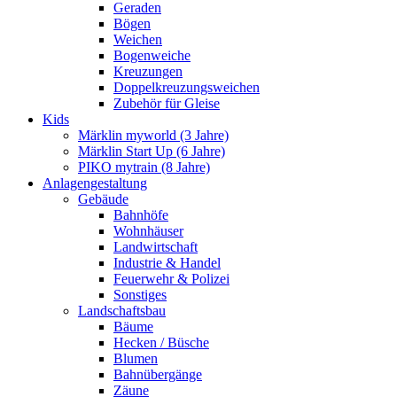
Geraden
Bögen
Weichen
Bogenweiche
Kreuzungen
Doppelkreuzungsweichen
Zubehör für Gleise
Kids
Märklin myworld (3 Jahre)
Märklin Start Up (6 Jahre)
PIKO mytrain (8 Jahre)
Anlagengestaltung
Gebäude
Bahnhöfe
Wohnhäuser
Landwirtschaft
Industrie & Handel
Feuerwehr & Polizei
Sonstiges
Landschaftsbau
Bäume
Hecken / Büsche
Blumen
Bahnübergänge
Zäune