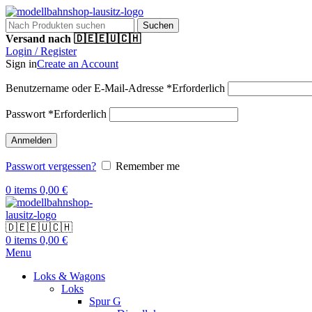
Suchen
Versand nach 🇩🇪🇪🇺🇨🇭
Login / Register
Sign in
Create an Account
Benutzername oder E-Mail-Adresse
*
Erforderlich
Passwort
*
Erforderlich
Anmelden
Passwort vergessen?
Remember me
0
items
0,00
€
🇩🇪🇪🇺🇨🇭
0
items
0,00
€
Menu
Loks & Wagons
Loks
Spur G