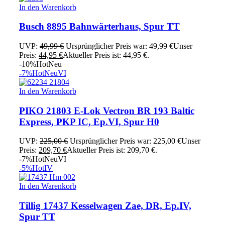
In den Warenkorb
Busch 8895 Bahnwärterhaus, Spur TT
UVP:
49,99
€
Ursprünglicher Preis war: 49,99 €
Unser
Preis:
44,95
€
Aktueller Preis ist: 44,95 €.
-10%
Hot
Neu
-7%
Hot
Neu
VI
In den Warenkorb
PIKO 21803 E-Lok Vectron BR 193 Baltic
Express, PKP IC, Ep.VI, Spur H0
UVP:
225,00
€
Ursprünglicher Preis war: 225,00 €
Unser
Preis:
209,70
€
Aktueller Preis ist: 209,70 €.
-7%
Hot
Neu
VI
-5%
Hot
IV
In den Warenkorb
Tillig 17437 Kesselwagen Zae, DR, Ep.IV,
Spur TT