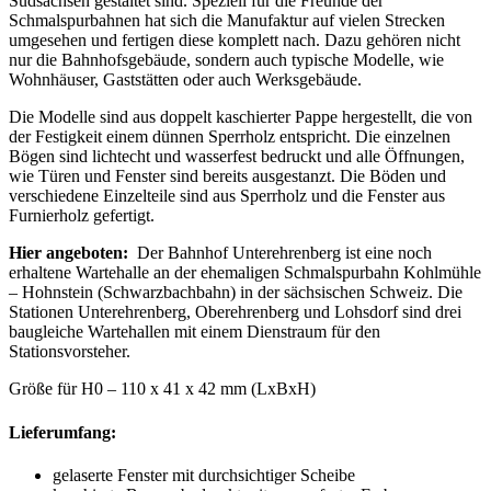
Südsachsen gestaltet sind. Speziell für die Freunde der
Schmalspurbahnen hat sich die Manufaktur auf vielen Strecken
umgesehen und fertigen diese komplett nach. Dazu gehören nicht
nur die Bahnhofsgebäude, sondern auch typische Modelle, wie
Wohnhäuser, Gaststätten oder auch Werksgebäude.
Die Modelle sind aus doppelt kaschierter Pappe hergestellt, die von
der Festigkeit einem dünnen Sperrholz entspricht. Die einzelnen
Bögen sind lichtecht und wasserfest bedruckt und alle Öffnungen,
wie Türen und Fenster sind bereits ausgestanzt. Die Böden und
verschiedene Einzelteile sind aus Sperrholz und die Fenster aus
Furnierholz gefertigt.
Hier angeboten:
Der Bahnhof Unterehrenberg ist eine noch
erhaltene Wartehalle an der ehemaligen Schmalspurbahn Kohlmühle
– Hohnstein (Schwarzbachbahn) in der sächsischen Schweiz. Die
Stationen Unterehrenberg, Oberehrenberg und Lohsdorf sind drei
baugleiche Wartehallen mit einem Dienstraum für den
Stationsvorsteher.
Größe für H0 – 110 x 41 x 42 mm (LxBxH)
Lieferumfang:
gelaserte Fenster mit durchsichtiger Scheibe