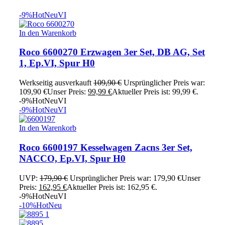
-9%
Hot
Neu
VI
In den Warenkorb
Roco 6600270 Erzwagen 3er Set, DB AG, Set
1, Ep.VI, Spur H0
Werkseitig ausverkauft
109,90
€
Ursprünglicher Preis war:
109,90 €
Unser Preis:
99,99
€
Aktueller Preis ist: 99,99 €.
-9%
Hot
Neu
VI
-9%
Hot
Neu
VI
In den Warenkorb
Roco 6600197 Kesselwagen Zacns 3er Set,
NACCO, Ep.VI, Spur H0
UVP:
179,90
€
Ursprünglicher Preis war: 179,90 €
Unser
Preis:
162,95
€
Aktueller Preis ist: 162,95 €.
-9%
Hot
Neu
VI
-10%
Hot
Neu