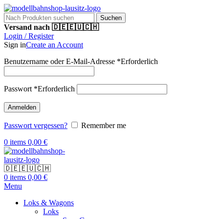
Suchen
Versand nach 🇩🇪🇪🇺🇨🇭
Login / Register
Sign in
Create an Account
Benutzername oder E-Mail-Adresse
*
Erforderlich
Passwort
*
Erforderlich
Anmelden
Passwort vergessen?
Remember me
0
items
0,00
€
🇩🇪🇪🇺🇨🇭
0
items
0,00
€
Menu
Loks & Wagons
Loks