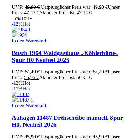
UVP:
49,90
€
Ursprünglicher Preis war: 49,90 €
Unser
Preis:
47,55
€
Aktueller Preis ist: 47,55 €.
-5%
Hot
IV
-12%
Hot
In den Warenkorb
Busch 1964 Waldgasthaus »Köhlerhütte«
Spur H0 Neuheit 2026
UVP:
64,49
€
Ursprünglicher Preis war: 64,49 €
Unser
Preis:
56,95
€
Aktueller Preis ist: 56,95 €.
-12%
Hot
-17%
Hot
In den Warenkorb
Auhagen 11487 Drehscheibe manuell, Spur
H0, Neuheit 2026
UVP:
45,90
€
Ursprünglicher Preis war: 45,90 €
Unser