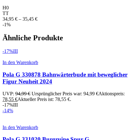
H0
TT
34,95
€
–
35,45
€
-1%
Ähnliche Produkte
-17%
III
In den Warenkorb
Pola G 330878 Bahnwärterbude mit beweglicher
Figur Neuheit 2024
UVP:
94,99
€
Ursprünglicher Preis war: 94,99 €
Aktionspreis:
78,55
€
Aktueller Preis ist: 78,55 €.
-17%
III
-14%
In den Warenkorb
Pola G 331020 Burgruine Spur G