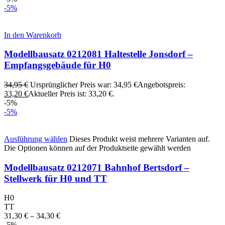
-5%
In den Warenkorb
Modellbausatz 0212081 Haltestelle Jonsdorf –
Empfangsgebäude für H0
34,95
€
Ursprünglicher Preis war: 34,95 €
Angebotspreis:
33,20
€
Aktueller Preis ist: 33,20 €.
-5%
-5%
Ausführung wählen
Dieses Produkt weist mehrere Varianten auf.
Die Optionen können auf der Produktseite gewählt werden
Modellbausatz 0212071 Bahnhof Bertsdorf –
Stellwerk für H0 und TT
H0
TT
31,30
€
–
34,30
€
-5%