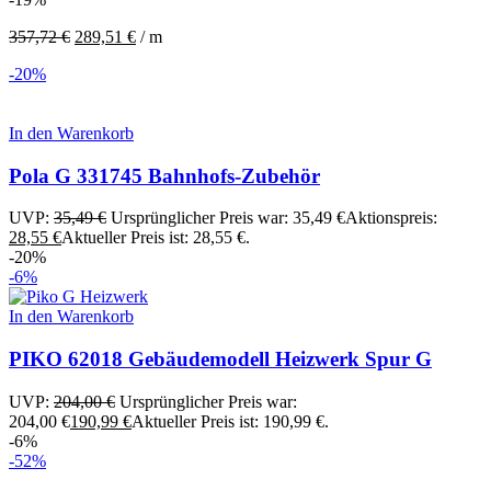
357,72
€
289,51
€
/
m
-20%
In den Warenkorb
Pola G 331745 Bahnhofs-Zubehör
UVP:
35,49
€
Ursprünglicher Preis war: 35,49 €
Aktionspreis:
28,55
€
Aktueller Preis ist: 28,55 €.
-20%
-6%
In den Warenkorb
PIKO 62018 Gebäudemodell Heizwerk Spur G
UVP:
204,00
€
Ursprünglicher Preis war:
204,00 €
190,99
€
Aktueller Preis ist: 190,99 €.
-6%
-52%