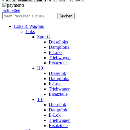
© Modellbahnshop Lausitz
| Alle Preise inkl. MwSt.
Schließen
Suchen
Loks & Wagons
Loks
Spur G
Dieselloks
Dampfloks
E-Loks
Triebwagen
Ersatzteile
H0
Diesellok
Dampfloks
E-Lok
Triebwagen
Ersatzteile
TT
Diesellok
Dampflok
E-Lok
Triebwagen
Ersatzteile