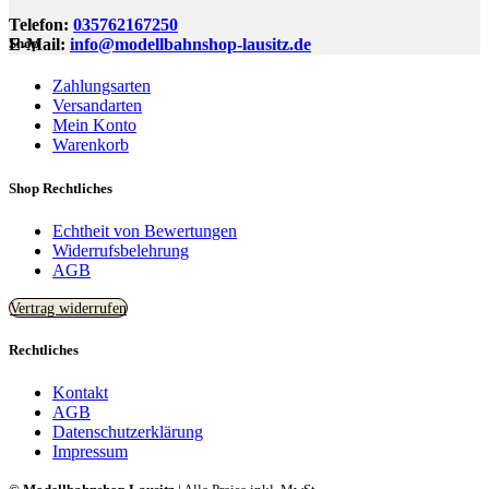
Telefon:
035762167250
E-Mail:
info@modellbahnshop-lausitz.de
Shop
Zahlungsarten
Versandarten
Mein Konto
Warenkorb
Shop Rechtliches
Echtheit von Bewertungen
Widerrufsbelehrung
AGB
Vertrag widerrufen
Rechtliches
Kontakt
AGB
Datenschutzerklärung
Impressum