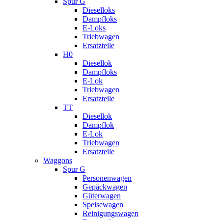
Spur G
Dieselloks
Dampfloks
E-Loks
Triebwagen
Ersatzteile
H0
Diesellok
Dampfloks
E-Lok
Triebwagen
Ersatzteile
TT
Diesellok
Dampflok
E-Lok
Triebwagen
Ersatzteile
Waggons
Spur G
Personenwagen
Gepäckwagen
Güterwagen
Speisewagen
Reinigungswagen