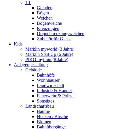
TT
Geraden
Bögen
Weichen
Bogenweiche
Kreuzungen
Doppelkreuzungsweichen
Zubehör für Gleise
Kids
Märklin myworld (3 Jahre)
Märklin Start Up (6 Jahre)
PIKO mytrain (8 Jahre)
Anlagengestaltung
Gebäude
Bahnhöfe
Wohnhäuser
Landwirtschaft
Industrie & Handel
Feuerwehr & Polizei
Sonstiges
Landschaftsbau
Bäume
Hecken / Büsche
Blumen
Bahnübergänge