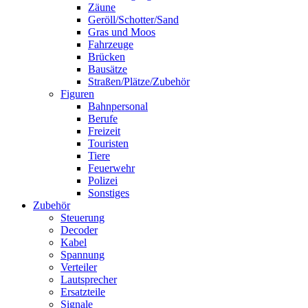
Zäune
Geröll/Schotter/Sand
Gras und Moos
Fahrzeuge
Brücken
Bausätze
Straßen/Plätze/Zubehör
Figuren
Bahnpersonal
Berufe
Freizeit
Touristen
Tiere
Feuerwehr
Polizei
Sonstiges
Zubehör
Steuerung
Decoder
Kabel
Spannung
Verteiler
Lautsprecher
Ersatzteile
Signale