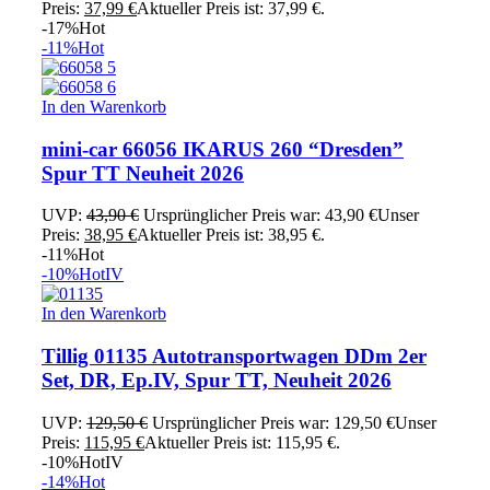
Preis:
37,99
€
Aktueller Preis ist: 37,99 €.
-17%
Hot
-11%
Hot
In den Warenkorb
mini-car 66056 IKARUS 260 “Dresden”
Spur TT Neuheit 2026
UVP:
43,90
€
Ursprünglicher Preis war: 43,90 €
Unser
Preis:
38,95
€
Aktueller Preis ist: 38,95 €.
-11%
Hot
-10%
Hot
IV
In den Warenkorb
Tillig 01135 Autotransportwagen DDm 2er
Set, DR, Ep.IV, Spur TT, Neuheit 2026
UVP:
129,50
€
Ursprünglicher Preis war: 129,50 €
Unser
Preis:
115,95
€
Aktueller Preis ist: 115,95 €.
-10%
Hot
IV
-14%
Hot