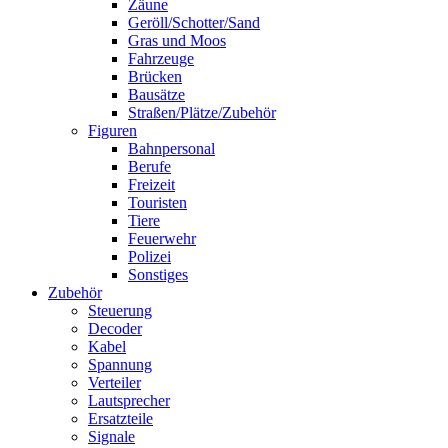
Zäune
Geröll/Schotter/Sand
Gras und Moos
Fahrzeuge
Brücken
Bausätze
Straßen/Plätze/Zubehör
Figuren
Bahnpersonal
Berufe
Freizeit
Touristen
Tiere
Feuerwehr
Polizei
Sonstiges
Zubehör
Steuerung
Decoder
Kabel
Spannung
Verteiler
Lautsprecher
Ersatzteile
Signale