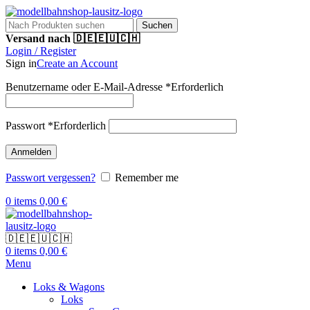
Suchen
Versand nach 🇩🇪🇪🇺🇨🇭
Login / Register
Sign in
Create an Account
Benutzername oder E-Mail-Adresse
*
Erforderlich
Passwort
*
Erforderlich
Anmelden
Passwort vergessen?
Remember me
0
items
0,00
€
🇩🇪🇪🇺🇨🇭
0
items
0,00
€
Menu
Loks & Wagons
Loks