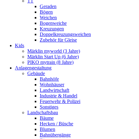
TT
Geraden
Bögen
Weichen
Bogenweiche
Kreuzungen
Doppelkreuzungsweichen
Zubehör für Gleise
Kids
Märklin myworld (3 Jahre)
Märklin Start Up (6 Jahre)
PIKO mytrain (8 Jahre)
Anlagengestaltung
Gebäude
Bahnhöfe
Wohnhäuser
Landwirtschaft
Industrie & Handel
Feuerwehr & Polizei
Sonstiges
Landschaftsbau
Bäume
Hecken / Büsche
Blumen
Bahnübergänge