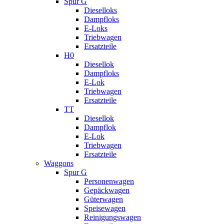
Spur G
Dieselloks
Dampfloks
E-Loks
Triebwagen
Ersatzteile
H0
Diesellok
Dampfloks
E-Lok
Triebwagen
Ersatzteile
TT
Diesellok
Dampflok
E-Lok
Triebwagen
Ersatzteile
Waggons
Spur G
Personenwagen
Gepäckwagen
Güterwagen
Speisewagen
Reinigungswagen