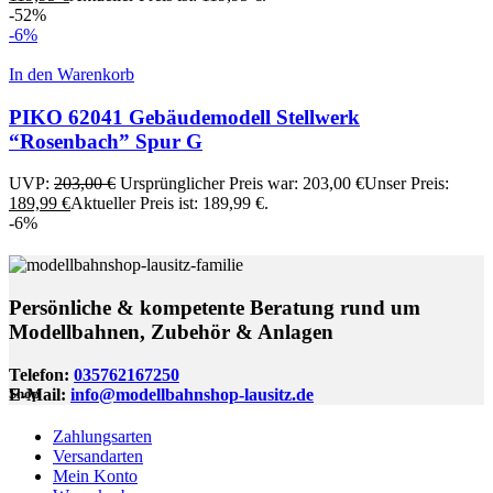
-52%
-6%
In den Warenkorb
PIKO 62041 Gebäudemodell Stellwerk
“Rosenbach” Spur G
UVP:
203,00
€
Ursprünglicher Preis war: 203,00 €
Unser Preis:
189,99
€
Aktueller Preis ist: 189,99 €.
-6%
Persönliche & kompetente Beratung rund um
Modellbahnen, Zubehör & Anlagen
Telefon:
035762167250
E-Mail:
info@modellbahnshop-lausitz.de
Shop
Zahlungsarten
Versandarten
Mein Konto