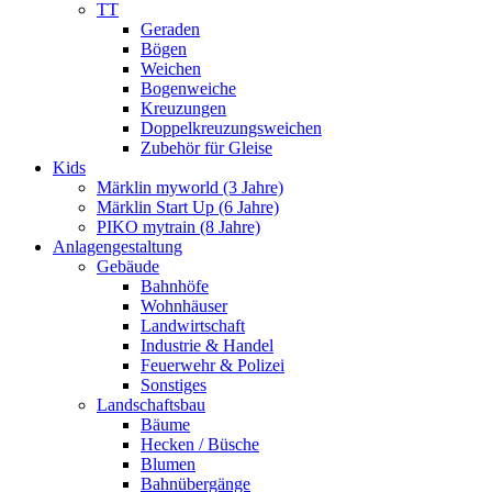
TT
Geraden
Bögen
Weichen
Bogenweiche
Kreuzungen
Doppelkreuzungsweichen
Zubehör für Gleise
Kids
Märklin myworld (3 Jahre)
Märklin Start Up (6 Jahre)
PIKO mytrain (8 Jahre)
Anlagengestaltung
Gebäude
Bahnhöfe
Wohnhäuser
Landwirtschaft
Industrie & Handel
Feuerwehr & Polizei
Sonstiges
Landschaftsbau
Bäume
Hecken / Büsche
Blumen
Bahnübergänge