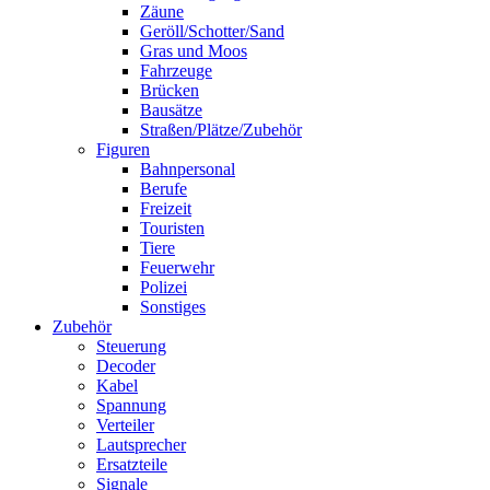
Zäune
Geröll/Schotter/Sand
Gras und Moos
Fahrzeuge
Brücken
Bausätze
Straßen/Plätze/Zubehör
Figuren
Bahnpersonal
Berufe
Freizeit
Touristen
Tiere
Feuerwehr
Polizei
Sonstiges
Zubehör
Steuerung
Decoder
Kabel
Spannung
Verteiler
Lautsprecher
Ersatzteile
Signale