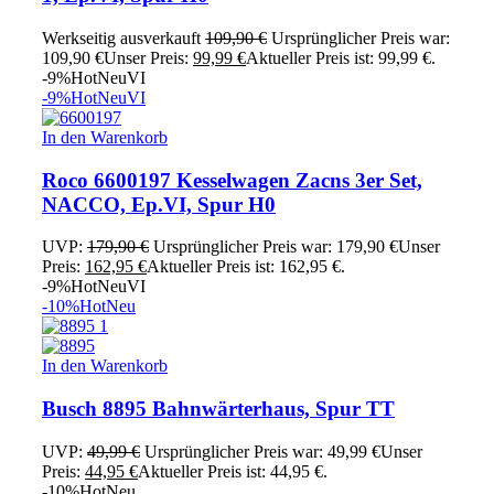
Werkseitig ausverkauft
109,90
€
Ursprünglicher Preis war:
109,90 €
Unser Preis:
99,99
€
Aktueller Preis ist: 99,99 €.
-9%
Hot
Neu
VI
-9%
Hot
Neu
VI
In den Warenkorb
Roco 6600197 Kesselwagen Zacns 3er Set,
NACCO, Ep.VI, Spur H0
UVP:
179,90
€
Ursprünglicher Preis war: 179,90 €
Unser
Preis:
162,95
€
Aktueller Preis ist: 162,95 €.
-9%
Hot
Neu
VI
-10%
Hot
Neu
In den Warenkorb
Busch 8895 Bahnwärterhaus, Spur TT
UVP:
49,99
€
Ursprünglicher Preis war: 49,99 €
Unser
Preis:
44,95
€
Aktueller Preis ist: 44,95 €.
-10%
Hot
Neu