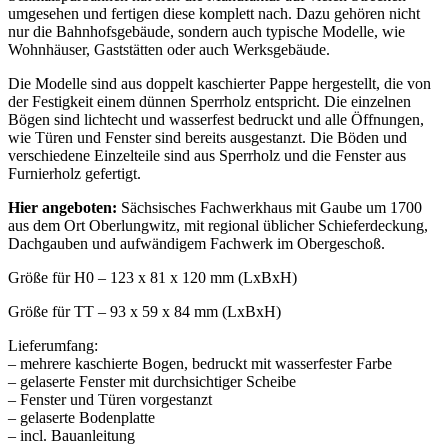
umgesehen und fertigen diese komplett nach. Dazu gehören nicht
nur die Bahnhofsgebäude, sondern auch typische Modelle, wie
Wohnhäuser, Gaststätten oder auch Werksgebäude.
Die Modelle sind aus doppelt kaschierter Pappe hergestellt, die von
der Festigkeit einem dünnen Sperrholz entspricht. Die einzelnen
Bögen sind lichtecht und wasserfest bedruckt und alle Öffnungen,
wie Türen und Fenster sind bereits ausgestanzt. Die Böden und
verschiedene Einzelteile sind aus Sperrholz und die Fenster aus
Furnierholz gefertigt.
Hier angeboten:
Sächsisches Fachwerkhaus mit Gaube um 1700
aus dem Ort Oberlungwitz, mit regional üblicher Schieferdeckung,
Dachgauben und aufwändigem Fachwerk im Obergeschoß.
Größe für H0 – 123 x 81 x 120 mm (LxBxH)
Größe für TT – 93 x 59 x 84 mm (LxBxH)
Lieferumfang:
– mehrere kaschierte Bogen, bedruckt mit wasserfester Farbe
– gelaserte Fenster mit durchsichtiger Scheibe
– Fenster und Türen vorgestanzt
– gelaserte Bodenplatte
– incl. Bauanleitung