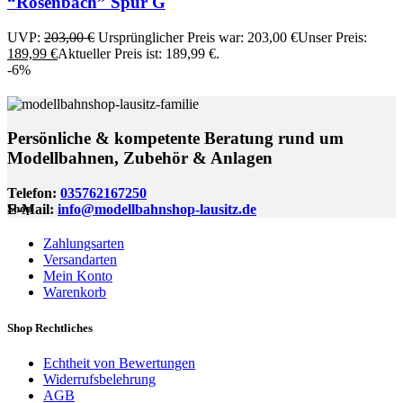
“Rosenbach” Spur G
UVP:
203,00
€
Ursprünglicher Preis war: 203,00 €
Unser Preis:
189,99
€
Aktueller Preis ist: 189,99 €.
-6%
Persönliche & kompetente Beratung rund um
Modellbahnen, Zubehör & Anlagen
Telefon:
035762167250
E-Mail:
info@modellbahnshop-lausitz.de
Shop
Zahlungsarten
Versandarten
Mein Konto
Warenkorb
Shop Rechtliches
Echtheit von Bewertungen
Widerrufsbelehrung
AGB