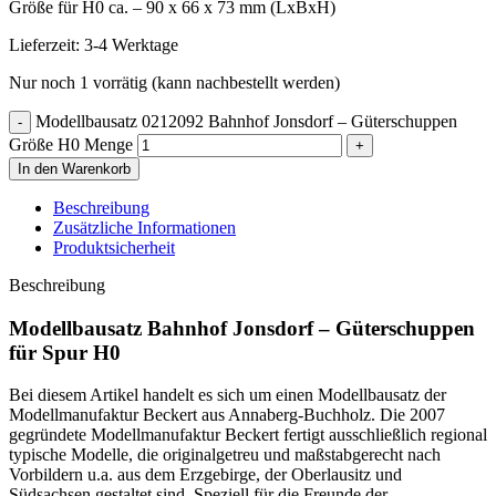
Größe für H0 ca. – 90 x 66 x 73 mm (LxBxH)
Lieferzeit:
3-4 Werktage
Nur noch 1 vorrätig (kann nachbestellt werden)
Modellbausatz 0212092 Bahnhof Jonsdorf – Güterschuppen
Größe H0 Menge
In den Warenkorb
Beschreibung
Zusätzliche Informationen
Produktsicherheit
Beschreibung
Modellbausatz Bahnhof Jonsdorf – Güterschuppen
für Spur H0
Bei diesem Artikel handelt es sich um einen Modellbausatz der
Modellmanufaktur Beckert aus Annaberg-Buchholz. Die 2007
gegründete Modellmanufaktur Beckert fertigt ausschließlich regional
typische Modelle, die originalgetreu und maßstabgerecht nach
Vorbildern u.a. aus dem Erzgebirge, der Oberlausitz und
Südsachsen gestaltet sind. Speziell für die Freunde der