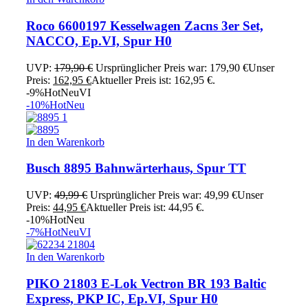
Roco 6600197 Kesselwagen Zacns 3er Set,
NACCO, Ep.VI, Spur H0
UVP:
179,90
€
Ursprünglicher Preis war: 179,90 €
Unser
Preis:
162,95
€
Aktueller Preis ist: 162,95 €.
-9%
Hot
Neu
VI
-10%
Hot
Neu
In den Warenkorb
Busch 8895 Bahnwärterhaus, Spur TT
UVP:
49,99
€
Ursprünglicher Preis war: 49,99 €
Unser
Preis:
44,95
€
Aktueller Preis ist: 44,95 €.
-10%
Hot
Neu
-7%
Hot
Neu
VI
In den Warenkorb
PIKO 21803 E-Lok Vectron BR 193 Baltic
Express, PKP IC, Ep.VI, Spur H0