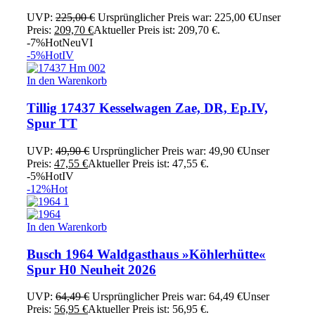
UVP:
225,00
€
Ursprünglicher Preis war: 225,00 €
Unser
Preis:
209,70
€
Aktueller Preis ist: 209,70 €.
-7%
Hot
Neu
VI
-5%
Hot
IV
In den Warenkorb
Tillig 17437 Kesselwagen Zae, DR, Ep.IV,
Spur TT
UVP:
49,90
€
Ursprünglicher Preis war: 49,90 €
Unser
Preis:
47,55
€
Aktueller Preis ist: 47,55 €.
-5%
Hot
IV
-12%
Hot
In den Warenkorb
Busch 1964 Waldgasthaus »Köhlerhütte«
Spur H0 Neuheit 2026
UVP:
64,49
€
Ursprünglicher Preis war: 64,49 €
Unser
Preis:
56,95
€
Aktueller Preis ist: 56,95 €.