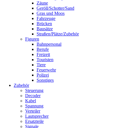
Zäune
Geröll/Schotter/Sand
Gras und Moos
Fahrzeuge
Brücken
Bausätze
Straßen/Plätze/Zubehör
Figuren
Bahnpersonal
Berufe
Freizeit
Touristen
Tiere
Feuerwehr
Polizei
Sonstiges
Zubehör
Steuerung
Decoder
Kabel
Spannung
Verteiler
Lautsprecher
Ersatzteile
Signale