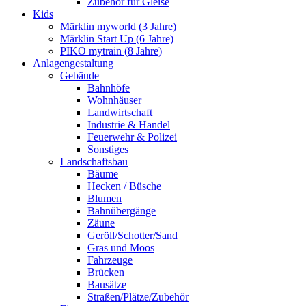
Zubehör für Gleise
Kids
Märklin myworld (3 Jahre)
Märklin Start Up (6 Jahre)
PIKO mytrain (8 Jahre)
Anlagengestaltung
Gebäude
Bahnhöfe
Wohnhäuser
Landwirtschaft
Industrie & Handel
Feuerwehr & Polizei
Sonstiges
Landschaftsbau
Bäume
Hecken / Büsche
Blumen
Bahnübergänge
Zäune
Geröll/Schotter/Sand
Gras und Moos
Fahrzeuge
Brücken
Bausätze
Straßen/Plätze/Zubehör