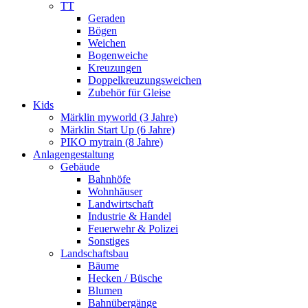
TT
Geraden
Bögen
Weichen
Bogenweiche
Kreuzungen
Doppelkreuzungsweichen
Zubehör für Gleise
Kids
Märklin myworld (3 Jahre)
Märklin Start Up (6 Jahre)
PIKO mytrain (8 Jahre)
Anlagengestaltung
Gebäude
Bahnhöfe
Wohnhäuser
Landwirtschaft
Industrie & Handel
Feuerwehr & Polizei
Sonstiges
Landschaftsbau
Bäume
Hecken / Büsche
Blumen
Bahnübergänge