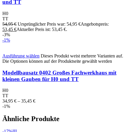
und TT
H0
TT
54,95
€
Ursprünglicher Preis war: 54,95 €
Angebotspreis:
53,45
€
Aktueller Preis ist: 53,45 €.
-3%
-1%
Ausführung wählen
Dieses Produkt weist mehrere Varianten auf.
Die Optionen können auf der Produktseite gewählt werden
Modellbausatz 0402 Großes Fachwerkhaus mit
kleinen Gauben für H0 und TT
H0
TT
34,95
€
–
35,45
€
-1%
Ähnliche Produkte
-17%
III