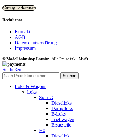
Vertrag widerrufen
Rechtliches
Kontakt
AGB
Datenschutzerklärung
Impressum
© Modellbahnshop Lausitz
| Alle Preise inkl. MwSt.
Schließen
Suchen
Loks & Wagons
Loks
Spur G
Dieselloks
Dampfloks
E-Loks
Triebwagen
Ersatzteile
H0
Diesellok