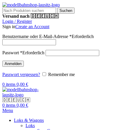
Suchen
Versand nach 🇩🇪🇪🇺🇨🇭
Login / Register
Sign in
Create an Account
Benutzername oder E-Mail-Adresse
*
Erforderlich
Passwort
*
Erforderlich
Anmelden
Passwort vergessen?
Remember me
0
items
0,00
€
🇩🇪🇪🇺🇨🇭
0
items
0,00
€
Menu
Loks & Wagons
Loks