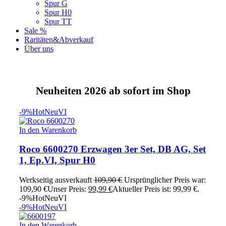
Spur G
Spur H0
Spur TT
Sale %
Raritäten&Abverkauf
Über uns
Neuheiten 2026 ab sofort im Shop
-9%
Hot
Neu
VI
In den Warenkorb
Roco 6600270 Erzwagen 3er Set, DB AG, Set
1, Ep.VI, Spur H0
Werkseitig ausverkauft
109,90
€
Ursprünglicher Preis war:
109,90 €
Unser Preis:
99,99
€
Aktueller Preis ist: 99,99 €.
-9%
Hot
Neu
VI
-9%
Hot
Neu
VI
In den Warenkorb