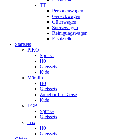
TT
Personenwagen
Gepäckwagen
Güterwagen
Speisewagen
Reinigungswagen
Ersatzteile
Startsets
PIKO
Spur G
H0
Gleissets
Kids
Märklin
H0
Gleissets
Zubehör für Gleise
Kids
LGB
Spur G
Gleissets
Trix
H0
Gleissets