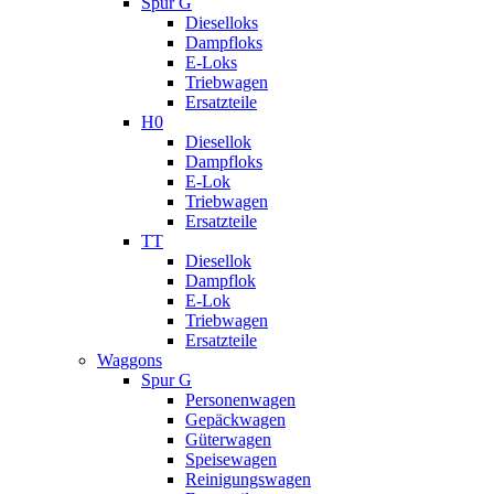
Spur G
Dieselloks
Dampfloks
E-Loks
Triebwagen
Ersatzteile
H0
Diesellok
Dampfloks
E-Lok
Triebwagen
Ersatzteile
TT
Diesellok
Dampflok
E-Lok
Triebwagen
Ersatzteile
Waggons
Spur G
Personenwagen
Gepäckwagen
Güterwagen
Speisewagen
Reinigungswagen