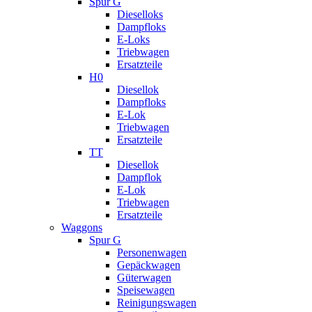
Spur G
Dieselloks
Dampfloks
E-Loks
Triebwagen
Ersatzteile
H0
Diesellok
Dampfloks
E-Lok
Triebwagen
Ersatzteile
TT
Diesellok
Dampflok
E-Lok
Triebwagen
Ersatzteile
Waggons
Spur G
Personenwagen
Gepäckwagen
Güterwagen
Speisewagen
Reinigungswagen