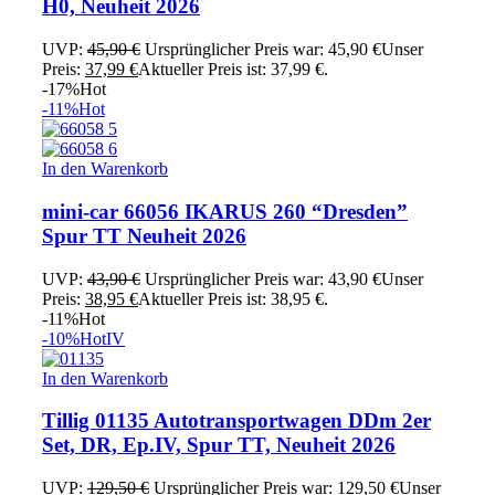
H0, Neuheit 2026
UVP:
45,90
€
Ursprünglicher Preis war: 45,90 €
Unser
Preis:
37,99
€
Aktueller Preis ist: 37,99 €.
-17%
Hot
-11%
Hot
In den Warenkorb
mini-car 66056 IKARUS 260 “Dresden”
Spur TT Neuheit 2026
UVP:
43,90
€
Ursprünglicher Preis war: 43,90 €
Unser
Preis:
38,95
€
Aktueller Preis ist: 38,95 €.
-11%
Hot
-10%
Hot
IV
In den Warenkorb
Tillig 01135 Autotransportwagen DDm 2er
Set, DR, Ep.IV, Spur TT, Neuheit 2026
UVP:
129,50
€
Ursprünglicher Preis war: 129,50 €
Unser