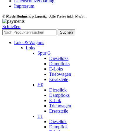
Datenschutzerklärung
Impressum
© Modellbahnshop Lausitz
| Alle Preise inkl. MwSt.
Schließen
Suchen
Loks & Wagons
Loks
Spur G
Dieselloks
Dampfloks
E-Loks
Triebwagen
Ersatzteile
H0
Diesellok
Dampfloks
E-Lok
Triebwagen
Ersatzteile
TT
Diesellok
Dampflok