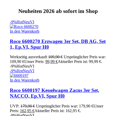
Neuheiten 2026 ab sofort im Shop
-9%
Hot
Neu
VI
In den Warenkorb
Roco 6600270 Erzwagen 3er Set, DB AG, Set
1, Ep.VI, Spur H0
Werkseitig ausverkauft
109,90
€
Ursprünglicher Preis war:
109,90 €
Unser Preis:
99,99
€
Aktueller Preis ist: 99,99 €.
-9%
Hot
Neu
VI
-9%
Hot
Neu
VI
In den Warenkorb
Roco 6600197 Kesselwagen Zacns 3er Set,
NACCO, Ep.VI, Spur H0
UVP:
179,90
€
Ursprünglicher Preis war: 179,90 €
Unser
Preis:
162,95
€
Aktueller Preis ist: 162,95 €.
-9%
Hot
Neu
VI