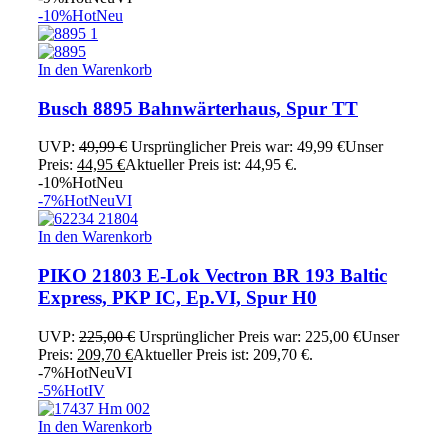
-10%
Hot
Neu
In den Warenkorb
Busch 8895 Bahnwärterhaus, Spur TT
UVP:
49,99
€
Ursprünglicher Preis war: 49,99 €
Unser
Preis:
44,95
€
Aktueller Preis ist: 44,95 €.
-10%
Hot
Neu
-7%
Hot
Neu
VI
In den Warenkorb
PIKO 21803 E-Lok Vectron BR 193 Baltic
Express, PKP IC, Ep.VI, Spur H0
UVP:
225,00
€
Ursprünglicher Preis war: 225,00 €
Unser
Preis:
209,70
€
Aktueller Preis ist: 209,70 €.
-7%
Hot
Neu
VI
-5%
Hot
IV
In den Warenkorb