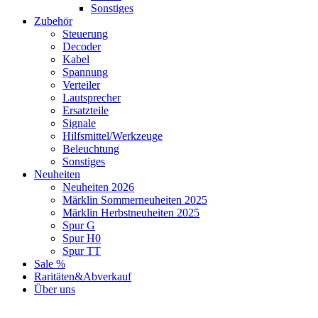
Sonstiges
Zubehör
Steuerung
Decoder
Kabel
Spannung
Verteiler
Lautsprecher
Ersatzteile
Signale
Hilfsmittel/Werkzeuge
Beleuchtung
Sonstiges
Neuheiten
Neuheiten 2026
Märklin Sommerneuheiten 2025
Märklin Herbstneuheiten 2025
Spur G
Spur H0
Spur TT
Sale %
Raritäten&Abverkauf
Über uns