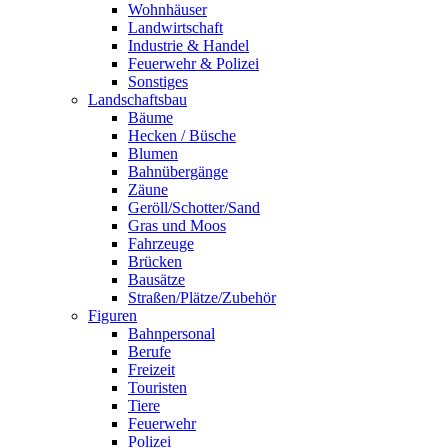
Wohnhäuser
Landwirtschaft
Industrie & Handel
Feuerwehr & Polizei
Sonstiges
Landschaftsbau
Bäume
Hecken / Büsche
Blumen
Bahnübergänge
Zäune
Geröll/Schotter/Sand
Gras und Moos
Fahrzeuge
Brücken
Bausätze
Straßen/Plätze/Zubehör
Figuren
Bahnpersonal
Berufe
Freizeit
Touristen
Tiere
Feuerwehr
Polizei