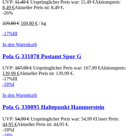
UVP:
11,49
€
Ursprünglicher Preis war: 11,49 €
Aktionspreis:
8,49
€
Aktueller Preis ist: 8,49 €.
-26%
229,80
€
169,80
€
/
kg
-17%
III
In den Warenkorb
Pola G 331078 Postamt Spur G
UVP:
167,99
€
Ursprünglicher Preis war: 167,99 €
Aktionspreis:
139,99
€
Aktueller Preis ist: 139,99 €.
-17%
III
-18%
I
In den Warenkorb
Pola G 330895 Haltepunkt Hammerstein
UVP:
54,99
€
Ursprünglicher Preis war: 54,99 €
Unser Preis:
44,95
€
Aktueller Preis ist: 44,95 €.
-18%
I
-18%