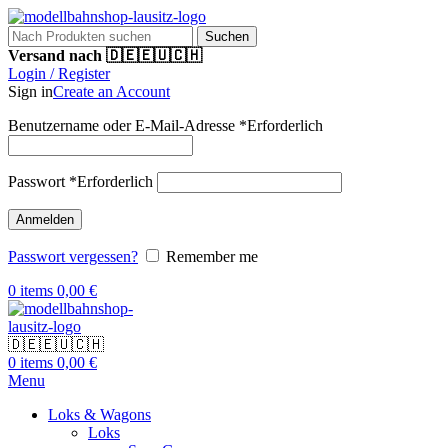
Suchen
Versand nach 🇩🇪🇪🇺🇨🇭
Login / Register
Sign in
Create an Account
Benutzername oder E-Mail-Adresse
*
Erforderlich
Passwort
*
Erforderlich
Anmelden
Passwort vergessen?
Remember me
0
items
0,00
€
🇩🇪🇪🇺🇨🇭
0
items
0,00
€
Menu
Loks & Wagons
Loks