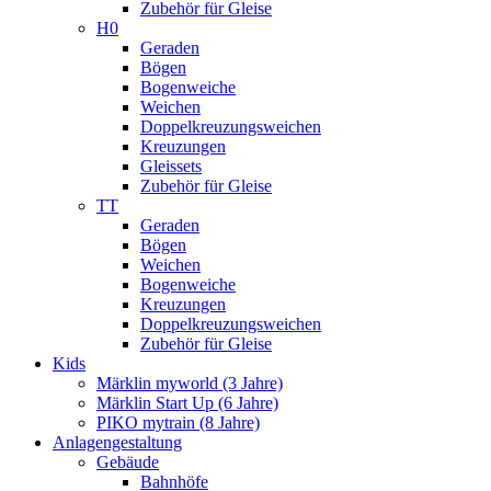
Zubehör für Gleise
H0
Geraden
Bögen
Bogenweiche
Weichen
Doppelkreuzungsweichen
Kreuzungen
Gleissets
Zubehör für Gleise
TT
Geraden
Bögen
Weichen
Bogenweiche
Kreuzungen
Doppelkreuzungsweichen
Zubehör für Gleise
Kids
Märklin myworld (3 Jahre)
Märklin Start Up (6 Jahre)
PIKO mytrain (8 Jahre)
Anlagengestaltung
Gebäude
Bahnhöfe