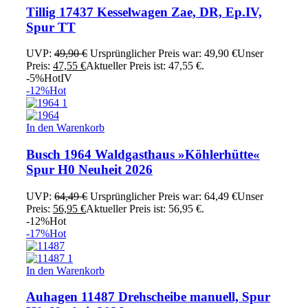
Tillig 17437 Kesselwagen Zae, DR, Ep.IV,
Spur TT
UVP:
49,90
€
Ursprünglicher Preis war: 49,90 €
Unser
Preis:
47,55
€
Aktueller Preis ist: 47,55 €.
-5%
Hot
IV
-12%
Hot
In den Warenkorb
Busch 1964 Waldgasthaus »Köhlerhütte«
Spur H0 Neuheit 2026
UVP:
64,49
€
Ursprünglicher Preis war: 64,49 €
Unser
Preis:
56,95
€
Aktueller Preis ist: 56,95 €.
-12%
Hot
-17%
Hot
In den Warenkorb
Auhagen 11487 Drehscheibe manuell, Spur