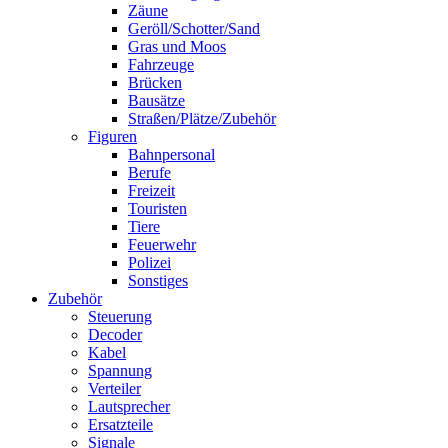
Zäune
Geröll/Schotter/Sand
Gras und Moos
Fahrzeuge
Brücken
Bausätze
Straßen/Plätze/Zubehör
Figuren
Bahnpersonal
Berufe
Freizeit
Touristen
Tiere
Feuerwehr
Polizei
Sonstiges
Zubehör
Steuerung
Decoder
Kabel
Spannung
Verteiler
Lautsprecher
Ersatzteile
Signale