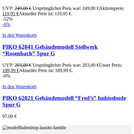
UVP:
249,00
€
Ursprünglicher Preis war: 249,00 €
Aktionspreis:
119,95
€
Aktueller Preis ist: 119,95 €.
-52%
-6%
In den Warenkorb
PIKO 62041 Gebäudemodell Stellwerk
“Rosenbach” Spur G
UVP:
203,00
€
Ursprünglicher Preis war: 203,00 €
Unser Preis:
189,99
€
Aktueller Preis ist: 189,99 €.
-6%
In den Warenkorb
PIKO 62021 Gebäudemodell “Fred’s” Imbissbude
Spur G
97,00
€