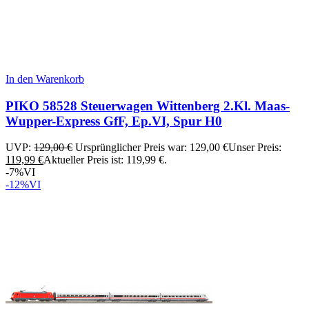
In den Warenkorb
PIKO 58528 Steuerwagen Wittenberg 2.Kl. Maas-
Wupper-Express GfF, Ep.VI, Spur H0
UVP:
129,00
€
Ursprünglicher Preis war: 129,00 €
Unser Preis:
119,99
€
Aktueller Preis ist: 119,99 €.
-7%
VI
-12%
VI