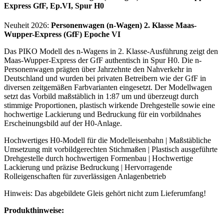
Express GfF, Ep.VI, Spur H0
Neuheit 2026:
Personenwagen (n-Wagen) 2. Klasse Maas-
Wupper-Express (GfF) Epoche VI
Das PIKO Modell des n-Wagens in 2. Klasse-Ausführung zeigt den
Maas-Wupper-Express der GfF authentisch in Spur H0. Die n-
Personenwagen prägten über Jahrzehnte den Nahverkehr in
Deutschland und wurden bei privaten Betreibern wie der GfF in
diversen zeitgemäßen Farbvarianten eingesetzt. Der Modellwagen
setzt das Vorbild maßstäblich in 1:87 um und überzeugt durch
stimmige Proportionen, plastisch wirkende Drehgestelle sowie eine
hochwertige Lackierung und Bedruckung für ein vorbildnahes
Erscheinungsbild auf der H0-Anlage.
Hochwertiges H0-Modell für die Modelleisenbahn | Maßstäbliche
Umsetzung mit vorbildgerechten Stichmaßen | Plastisch ausgeführte
Drehgestelle durch hochwertigen Formenbau | Hochwertige
Lackierung und präzise Bedruckung | Hervorragende
Rolleigenschaften für zuverlässigen Anlagenbetrieb
Hinweis: Das abgebildete Gleis gehört nicht zum Lieferumfang!
Produkthinweise: