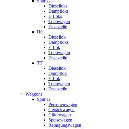
Spur G
Dieselloks
Dampfloks
E-Loks
Triebwagen
Ersatzteile
H0
Diesellok
Dampfloks
E-Lok
Triebwagen
Ersatzteile
TT
Diesellok
Dampflok
E-Lok
Triebwagen
Ersatzteile
Waggons
Spur G
Personenwagen
Gepäckwagen
Güterwagen
Speisewagen
Reinigungswagen