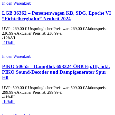
In den Warenkorb
LGB 36362 – Personenwagen KB, SDG, Epoche VI
“Fichtelbergbahn” Neuheit 2024
UVP:
269,00
€
Ursprünglicher Preis war: 269,00 €
Aktionspreis:
236,99
€
Aktueller Preis ist: 236,99 €.
-12%
VI
-41%
III
In den Warenkorb
PIKO 50655 – Dampflok 693324 ÖBB Ep.III, inkl.
PIKO Sound-Decoder und Dampfgenerator Spur
H0
UVP:
509,00
€
Ursprünglicher Preis war: 509,00 €
Aktionspreis:
299,99
€
Aktueller Preis ist: 299,99 €.
-41%
III
-19%
III