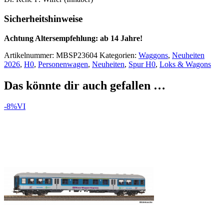
Sicherheitshinweise
Achtung Altersempfehlung: ab 14 Jahre!
Artikelnummer:
MBSP23604
Kategorien:
Waggons
,
Neuheiten
2026
,
H0
,
Personenwagen
,
Neuheiten
,
Spur H0
,
Loks & Wagons
Das könnte dir auch gefallen …
-8%
VI