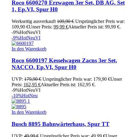
Roco 6600270 Erzwagen 3er Set, DB AG, Set
1, Ep.VI, Spur H0
Werkseitig ausverkauft
109,90
€
Ursprünglicher Preis war:
109,90 €
Unser Preis:
99,99
€
Aktueller Preis ist: 99,99 €.
-9%
Hot
Neu
VI
-9%
Hot
Neu
VI
In den Warenkorb
Roco 6600197 Kesselwagen Zacns 3er Set,
NACCO, Ep.VI, Spur H0
UVP:
179,90
€
Ursprünglicher Preis war: 179,90 €
Unser
Preis:
162,95
€
Aktueller Preis ist: 162,95 €.
-9%
Hot
Neu
VI
-10%
Hot
Neu
In den Warenkorb
Busch 8895 Bahnwärterhaus, Spur TT
UVP:
49,99
€
Ursprünglicher Preis war: 49,99 €
Unser