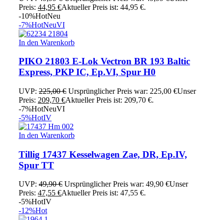
Preis:
44,95
€
Aktueller Preis ist: 44,95 €.
-10%
Hot
Neu
-7%
Hot
Neu
VI
In den Warenkorb
PIKO 21803 E-Lok Vectron BR 193 Baltic
Express, PKP IC, Ep.VI, Spur H0
UVP:
225,00
€
Ursprünglicher Preis war: 225,00 €
Unser
Preis:
209,70
€
Aktueller Preis ist: 209,70 €.
-7%
Hot
Neu
VI
-5%
Hot
IV
In den Warenkorb
Tillig 17437 Kesselwagen Zae, DR, Ep.IV,
Spur TT
UVP:
49,90
€
Ursprünglicher Preis war: 49,90 €
Unser
Preis:
47,55
€
Aktueller Preis ist: 47,55 €.
-5%
Hot
IV
-12%
Hot