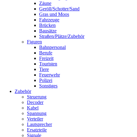
Zäune
Geröll/Schotter/Sand
Gras und Moos
Fahrzeuge
Brücken
Bausätze
Straßen/Plätze/Zubehör
Figuren
Bahnpersonal
Berufe
Freizeit
Touristen
Tiere
Feuerwehr
Polizei
Sonstiges
Zubehör
Steuerung
Decoder
Kabel
Spannung
Verteiler
Lautsprecher
Ersatzteile
Signale