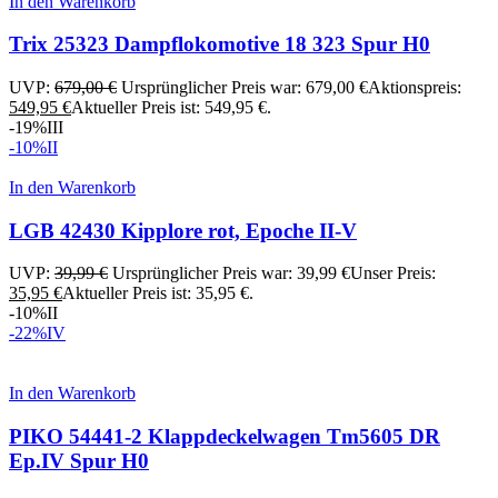
In den Warenkorb
Trix 25323 Dampflokomotive 18 323 Spur H0
UVP:
679,00
€
Ursprünglicher Preis war: 679,00 €
Aktionspreis:
549,95
€
Aktueller Preis ist: 549,95 €.
-19%
III
-10%
II
In den Warenkorb
LGB 42430 Kipplore rot, Epoche II-V
UVP:
39,99
€
Ursprünglicher Preis war: 39,99 €
Unser Preis:
35,95
€
Aktueller Preis ist: 35,95 €.
-10%
II
-22%
IV
In den Warenkorb
PIKO 54441-2 Klappdeckelwagen Tm5605 DR
Ep.IV Spur H0