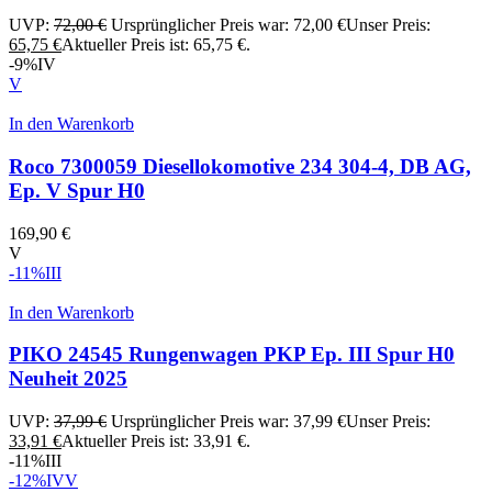
UVP:
72,00
€
Ursprünglicher Preis war: 72,00 €
Unser Preis:
65,75
€
Aktueller Preis ist: 65,75 €.
-9%
IV
V
In den Warenkorb
Roco 7300059 Diesellokomotive 234 304-4, DB AG,
Ep. V Spur H0
169,90
€
V
-11%
III
In den Warenkorb
PIKO 24545 Rungenwagen PKP Ep. III Spur H0
Neuheit 2025
UVP:
37,99
€
Ursprünglicher Preis war: 37,99 €
Unser Preis:
33,91
€
Aktueller Preis ist: 33,91 €.
-11%
III
-12%
IV
V