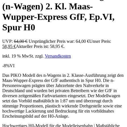
(n-Wagen) 2. Kl. Maas-
Wupper-Express GfF, Ep.VI,
Spur H0
UVP:
64,00
€
Ursprünglicher Preis war: 64,00 €
Unser Preis:
58,95
€
Aktueller Preis ist: 58,95 €.
inkl. 19 % MwSt.
zzgl.
Versandkosten
-8%
VI
Das PIKO Modell des n-Wagens in 2. Klasse-Ausführung zeigt den
Maas-Wupper-Express der GfF authentisch in Spur H0. Die n-
Personenwagen prägten über Jahrzehnte den Nahverkehr in
Deutschland und wurden bei privaten Betreibern wie der GfF in
diversen zeitgemäßen Farbvarianten eingesetzt. Der Modellwagen
setzt das Vorbild maßstäblich in 1:87 um und überzeugt durch
stimmige Proportionen, plastisch wirkende Drehgestelle sowie eine
hochwertige Lackierung und Bedruckung für ein vorbildnahes
Erscheinungsbild auf der H0-Anlage.
Hochwertiges H0-Modell für die Modelleisenbahn | Maßstäbliche