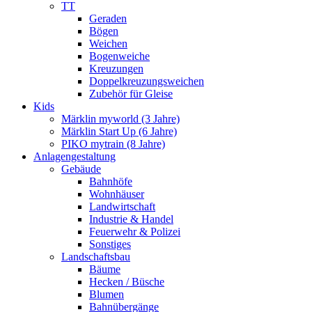
TT
Geraden
Bögen
Weichen
Bogenweiche
Kreuzungen
Doppelkreuzungsweichen
Zubehör für Gleise
Kids
Märklin myworld (3 Jahre)
Märklin Start Up (6 Jahre)
PIKO mytrain (8 Jahre)
Anlagengestaltung
Gebäude
Bahnhöfe
Wohnhäuser
Landwirtschaft
Industrie & Handel
Feuerwehr & Polizei
Sonstiges
Landschaftsbau
Bäume
Hecken / Büsche
Blumen
Bahnübergänge