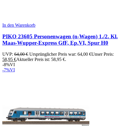
In den Warenkorb
PIKO 23605 Personenwagen (n-Wagen) 1./2. Kl.
Maas-Wupper-Express GfF, Ep.VI, Spur H0
UVP:
64,00
€
Ursprünglicher Preis war: 64,00 €
Unser Preis:
58,95
€
Aktueller Preis ist: 58,95 €.
-8%
VI
-7%
VI