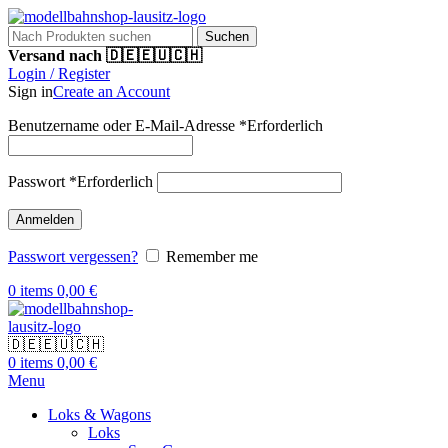
Suchen
Versand nach 🇩🇪🇪🇺🇨🇭
Login / Register
Sign in
Create an Account
Benutzername oder E-Mail-Adresse
*
Erforderlich
Passwort
*
Erforderlich
Anmelden
Passwort vergessen?
Remember me
0
items
0,00
€
🇩🇪🇪🇺🇨🇭
0
items
0,00
€
Menu
Loks & Wagons
Loks