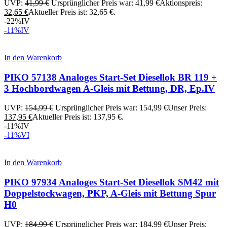
UVP:
41,99
€
Ursprünglicher Preis war: 41,99 €
Aktionspreis:
32,65
€
Aktueller Preis ist: 32,65 €.
-22%
IV
-11%
IV
In den Warenkorb
PIKO 57138 Analoges Start-Set Diesellok BR 119 +
3 Hochbordwagen A-Gleis mit Bettung, DR, Ep.IV
UVP:
154,99
€
Ursprünglicher Preis war: 154,99 €
Unser Preis:
137,95
€
Aktueller Preis ist: 137,95 €.
-11%
IV
-11%
VI
In den Warenkorb
PIKO 97934 Analoges Start-Set Diesellok SM42 mit
Doppelstockwagen, PKP, A-Gleis mit Bettung Spur
H0
UVP:
184,99
€
Ursprünglicher Preis war: 184,99 €
Unser Preis: