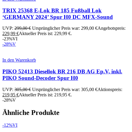
TRIX 25368 E-Lok BR 185 Fußball Lok
‘GERMANY 2024’ Spur H0 DC MFX-Sound
UVP:
299,00
€
Ursprünglicher Preis war: 299,00 €
Angebotspreis:
229,99
€
Aktueller Preis ist: 229,99 €.
-23%
VI
-28%
V
In den Warenkorb
PIKO 52413 Diesellok BR 216 DB AG Ep.V, inkl.
PIKO Sound-Decoder Spur H0
UVP:
305,00
€
Ursprünglicher Preis war: 305,00 €
Aktionspreis:
219,95
€
Aktueller Preis ist: 219,95 €.
-28%
V
Ähnliche Produkte
-12%
VI