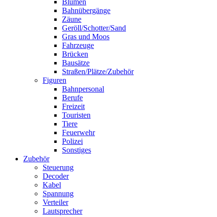
Blumen
Bahnübergänge
Zäune
Geröll/Schotter/Sand
Gras und Moos
Fahrzeuge
Brücken
Bausätze
Straßen/Plätze/Zubehör
Figuren
Bahnpersonal
Berufe
Freizeit
Touristen
Tiere
Feuerwehr
Polizei
Sonstiges
Zubehör
Steuerung
Decoder
Kabel
Spannung
Verteiler
Lautsprecher