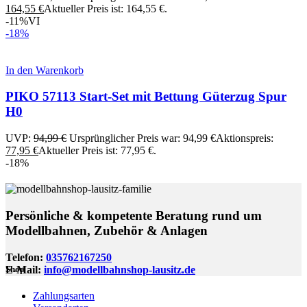
164,55
€
Aktueller Preis ist: 164,55 €.
-11%
VI
-18%
In den Warenkorb
PIKO 57113 Start-Set mit Bettung Güterzug Spur
H0
UVP:
94,99
€
Ursprünglicher Preis war: 94,99 €
Aktionspreis:
77,95
€
Aktueller Preis ist: 77,95 €.
-18%
Persönliche & kompetente Beratung rund um
Modellbahnen, Zubehör & Anlagen
Telefon:
035762167250
E-Mail:
info@modellbahnshop-lausitz.de
Shop
Zahlungsarten