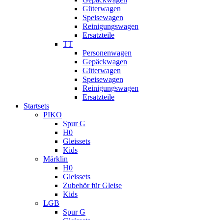
Güterwagen
Speisewagen
Reinigungswagen
Ersatzteile
TT
Personenwagen
Gepäckwagen
Güterwagen
Speisewagen
Reinigungswagen
Ersatzteile
Startsets
PIKO
Spur G
H0
Gleissets
Kids
Märklin
H0
Gleissets
Zubehör für Gleise
Kids
LGB
Spur G