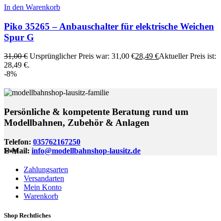
In den Warenkorb
Piko 35265 – Anbauschalter für elektrische Weichen
Spur G
31,00
€
Ursprünglicher Preis war: 31,00 €
28,49
€
Aktueller Preis ist:
28,49 €.
-8%
Persönliche & kompetente Beratung rund um
Modellbahnen, Zubehör & Anlagen
Telefon:
035762167250
E-Mail:
info@modellbahnshop-lausitz.de
Shop
Zahlungsarten
Versandarten
Mein Konto
Warenkorb
Shop Rechtliches