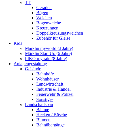
TT
Geraden
Bögen
Weichen
Bogenweiche
Kreuzungen
Doppelkreuzungsweichen
Zubehör für Gleise
Kids
Märklin myworld (3 Jahre)
Märklin Start Up (6 Jahre)
PIKO mytrain (8 Jahre)
Anlagengestaltung
Gebäude
Bahnhöfe
Wohnhäuser
Landwirtschaft
Industrie & Handel
Feuerwehr & Polizei
Sonstiges
Landschaftsbau
Bäume
Hecken / Büsche
Blumen
Bahnübergänge