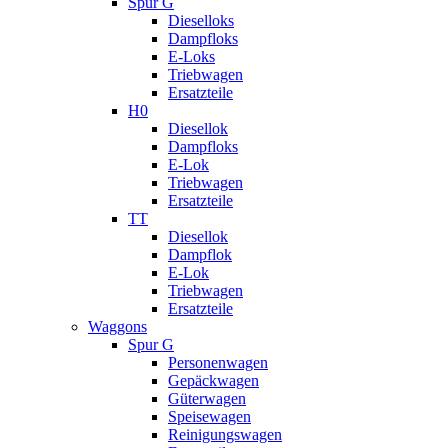
Spur G
Dieselloks
Dampfloks
E-Loks
Triebwagen
Ersatzteile
H0
Diesellok
Dampfloks
E-Lok
Triebwagen
Ersatzteile
TT
Diesellok
Dampflok
E-Lok
Triebwagen
Ersatzteile
Waggons
Spur G
Personenwagen
Gepäckwagen
Güterwagen
Speisewagen
Reinigungswagen