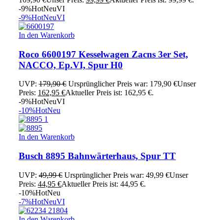
-9%
Hot
Neu
VI
-9%
Hot
Neu
VI
In den Warenkorb
Roco 6600197 Kesselwagen Zacns 3er Set,
NACCO, Ep.VI, Spur H0
UVP:
179,90
€
Ursprünglicher Preis war: 179,90 €
Unser
Preis:
162,95
€
Aktueller Preis ist: 162,95 €.
-9%
Hot
Neu
VI
-10%
Hot
Neu
In den Warenkorb
Busch 8895 Bahnwärterhaus, Spur TT
UVP:
49,99
€
Ursprünglicher Preis war: 49,99 €
Unser
Preis:
44,95
€
Aktueller Preis ist: 44,95 €.
-10%
Hot
Neu
-7%
Hot
Neu
VI
In den Warenkorb