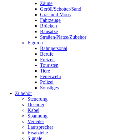
Zäune
Geröll/Schotter/Sand
Gras und Moos
Fahrzeuge
Brücken
Bausätze
Straßen/Plätze/Zubehör
Figuren
Bahnpersonal
Berufe
Freizeit
Touristen
Tiere
Feuerwehr
Polizei
Sonstiges
Zubehör
Steuerung
Decoder
Kabel
Spannung
Verteiler
Lautsprecher
Ersatzteile
Signale