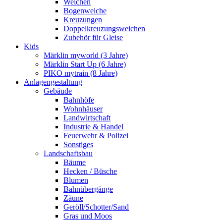
Weichen
Bogenweiche
Kreuzungen
Doppelkreuzungsweichen
Zubehör für Gleise
Kids
Märklin myworld (3 Jahre)
Märklin Start Up (6 Jahre)
PIKO mytrain (8 Jahre)
Anlagengestaltung
Gebäude
Bahnhöfe
Wohnhäuser
Landwirtschaft
Industrie & Handel
Feuerwehr & Polizei
Sonstiges
Landschaftsbau
Bäume
Hecken / Büsche
Blumen
Bahnübergänge
Zäune
Geröll/Schotter/Sand
Gras und Moos