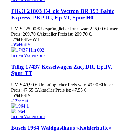
PIKO 21803 E-Lok Vectron BR 193 Baltic
Express, PKP IC, Ep.VI, Spur H0
UVP:
225,00
€
Ursprünglicher Preis war: 225,00 €
Unser
Preis:
209,70
€
Aktueller Preis ist: 209,70 €.
-7%
Hot
Neu
VI
-5%
Hot
IV
In den Warenkorb
Tillig 17437 Kesselwagen Zae, DR, Ep.IV,
Spur TT
UVP:
49,90
€
Ursprünglicher Preis war: 49,90 €
Unser
Preis:
47,55
€
Aktueller Preis ist: 47,55 €.
-5%
Hot
IV
-12%
Hot
In den Warenkorb
Busch 1964 Waldgasthaus »Köhlerhütte«