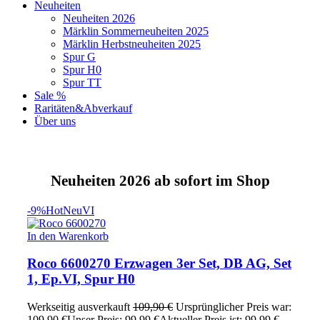
Neuheiten
Neuheiten 2026
Märklin Sommerneuheiten 2025
Märklin Herbstneuheiten 2025
Spur G
Spur H0
Spur TT
Sale %
Raritäten&Abverkauf
Über uns
Neuheiten 2026 ab sofort im Shop
-9%
Hot
Neu
VI
In den Warenkorb
Roco 6600270 Erzwagen 3er Set, DB AG, Set
1, Ep.VI, Spur H0
Werkseitig ausverkauft
109,90
€
Ursprünglicher Preis war:
109,90 €
Unser Preis:
99,99
€
Aktueller Preis ist: 99,99 €.