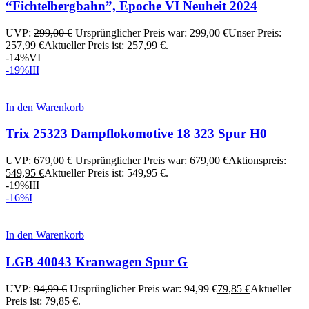
“Fichtelbergbahn”, Epoche VI Neuheit 2024
UVP:
299,00
€
Ursprünglicher Preis war: 299,00 €
Unser Preis:
257,99
€
Aktueller Preis ist: 257,99 €.
-14%
VI
-19%
III
In den Warenkorb
Trix 25323 Dampflokomotive 18 323 Spur H0
UVP:
679,00
€
Ursprünglicher Preis war: 679,00 €
Aktionspreis:
549,95
€
Aktueller Preis ist: 549,95 €.
-19%
III
-16%
I
In den Warenkorb
LGB 40043 Kranwagen Spur G
UVP:
94,99
€
Ursprünglicher Preis war: 94,99 €
79,85
€
Aktueller
Preis ist: 79,85 €.