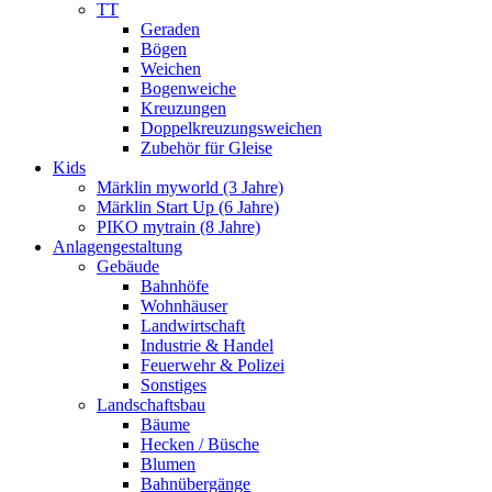
TT
Geraden
Bögen
Weichen
Bogenweiche
Kreuzungen
Doppelkreuzungsweichen
Zubehör für Gleise
Kids
Märklin myworld (3 Jahre)
Märklin Start Up (6 Jahre)
PIKO mytrain (8 Jahre)
Anlagengestaltung
Gebäude
Bahnhöfe
Wohnhäuser
Landwirtschaft
Industrie & Handel
Feuerwehr & Polizei
Sonstiges
Landschaftsbau
Bäume
Hecken / Büsche
Blumen
Bahnübergänge