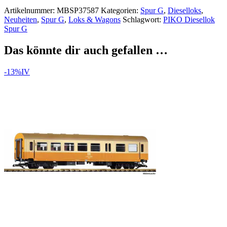
Artikelnummer:
MBSP37587
Kategorien:
Spur G
,
Dieselloks
,
Neuheiten
,
Spur G
,
Loks & Wagons
Schlagwort:
PIKO Diesellok
Spur G
Das könnte dir auch gefallen …
-13%
IV