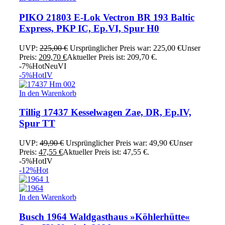
PIKO 21803 E-Lok Vectron BR 193 Baltic
Express, PKP IC, Ep.VI, Spur H0
UVP:
225,00
€
Ursprünglicher Preis war: 225,00 €
Unser
Preis:
209,70
€
Aktueller Preis ist: 209,70 €.
-7%
Hot
Neu
VI
-5%
Hot
IV
In den Warenkorb
Tillig 17437 Kesselwagen Zae, DR, Ep.IV,
Spur TT
UVP:
49,90
€
Ursprünglicher Preis war: 49,90 €
Unser
Preis:
47,55
€
Aktueller Preis ist: 47,55 €.
-5%
Hot
IV
-12%
Hot
In den Warenkorb
Busch 1964 Waldgasthaus »Köhlerhütte«