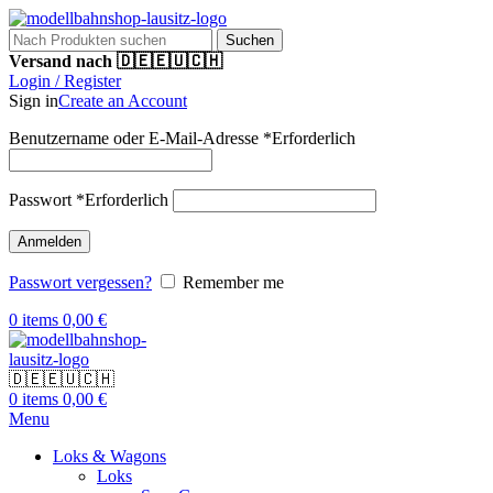
Suchen
Versand nach 🇩🇪🇪🇺🇨🇭
Login / Register
Sign in
Create an Account
Benutzername oder E-Mail-Adresse
*
Erforderlich
Passwort
*
Erforderlich
Anmelden
Passwort vergessen?
Remember me
0
items
0,00
€
🇩🇪🇪🇺🇨🇭
0
items
0,00
€
Menu
Loks & Wagons
Loks