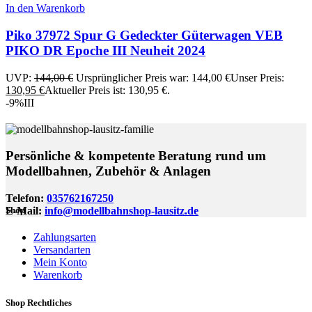
In den Warenkorb
Piko 37972 Spur G Gedeckter Güterwagen VEB
PIKO DR Epoche III Neuheit 2024
UVP:
144,00
€
Ursprünglicher Preis war: 144,00 €
Unser Preis:
130,95
€
Aktueller Preis ist: 130,95 €.
-9%
III
Persönliche & kompetente Beratung rund um
Modellbahnen, Zubehör & Anlagen
Telefon:
035762167250
E-Mail:
info@modellbahnshop-lausitz.de
Shop
Zahlungsarten
Versandarten
Mein Konto
Warenkorb
Shop Rechtliches