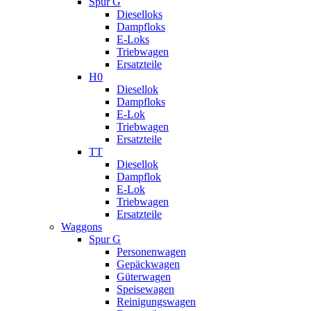
Spur G
Dieselloks
Dampfloks
E-Loks
Triebwagen
Ersatzteile
H0
Diesellok
Dampfloks
E-Lok
Triebwagen
Ersatzteile
TT
Diesellok
Dampflok
E-Lok
Triebwagen
Ersatzteile
Waggons
Spur G
Personenwagen
Gepäckwagen
Güterwagen
Speisewagen
Reinigungswagen