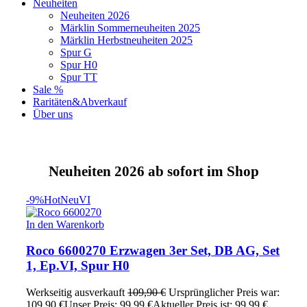
Neuheiten
Neuheiten 2026
Märklin Sommerneuheiten 2025
Märklin Herbstneuheiten 2025
Spur G
Spur H0
Spur TT
Sale %
Raritäten&Abverkauf
Über uns
Neuheiten 2026 ab sofort im Shop
-9%
Hot
Neu
VI
In den Warenkorb
Roco 6600270 Erzwagen 3er Set, DB AG, Set
1, Ep.VI, Spur H0
Werkseitig ausverkauft
109,90
€
Ursprünglicher Preis war:
109,90 €
Unser Preis:
99,99
€
Aktueller Preis ist: 99,99 €.