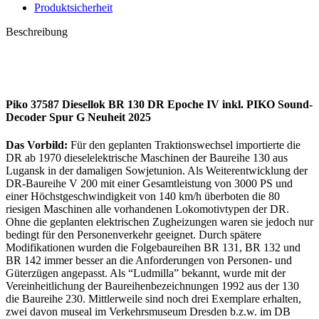
Produktsicherheit
Beschreibung
Piko 37587 Diesellok BR 130 DR Epoche IV inkl. PIKO Sound-
Decoder Spur G Neuheit 2025
Das Vorbild:
Für den geplanten Traktionswechsel importierte die
DR ab 1970 dieselelektrische Maschinen der Baureihe 130 aus
Lugansk in der damaligen Sowjetunion. Als Weiterentwicklung der
DR-Baureihe V 200 mit einer Gesamtleistung von 3000 PS und
einer Höchstgeschwindigkeit von 140 km/h überboten die 80
riesigen Maschinen alle vorhandenen Lokomotivtypen der DR.
Ohne die geplanten elektrischen Zugheizungen waren sie jedoch nur
bedingt für den Personenverkehr geeignet. Durch spätere
Modifikationen wurden die Folgebaureihen BR 131, BR 132 und
BR 142 immer besser an die Anforderungen von Personen- und
Güterzügen angepasst. Als “Ludmilla” bekannt, wurde mit der
Vereinheitlichung der Baureihenbezeichnungen 1992 aus der 130
die Baureihe 230. Mittlerweile sind noch drei Exemplare erhalten,
zwei davon museal im Verkehrsmuseum Dresden b.z.w. im DB