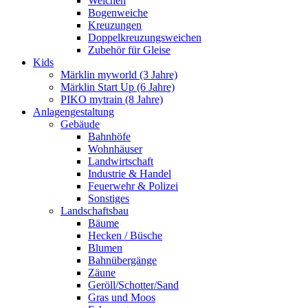
Weichen
Bogenweiche
Kreuzungen
Doppelkreuzungsweichen
Zubehör für Gleise
Kids
Märklin myworld (3 Jahre)
Märklin Start Up (6 Jahre)
PIKO mytrain (8 Jahre)
Anlagengestaltung
Gebäude
Bahnhöfe
Wohnhäuser
Landwirtschaft
Industrie & Handel
Feuerwehr & Polizei
Sonstiges
Landschaftsbau
Bäume
Hecken / Büsche
Blumen
Bahnübergänge
Zäune
Geröll/Schotter/Sand
Gras und Moos