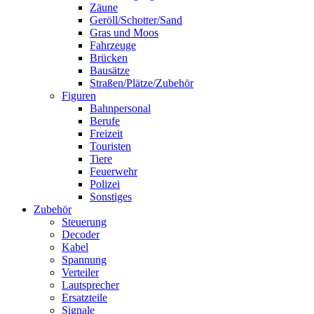
Zäune
Geröll/Schotter/Sand
Gras und Moos
Fahrzeuge
Brücken
Bausätze
Straßen/Plätze/Zubehör
Figuren
Bahnpersonal
Berufe
Freizeit
Touristen
Tiere
Feuerwehr
Polizei
Sonstiges
Zubehör
Steuerung
Decoder
Kabel
Spannung
Verteiler
Lautsprecher
Ersatzteile
Signale