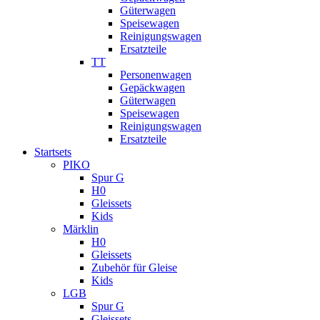
Güterwagen
Speisewagen
Reinigungswagen
Ersatzteile
TT
Personenwagen
Gepäckwagen
Güterwagen
Speisewagen
Reinigungswagen
Ersatzteile
Startsets
PIKO
Spur G
H0
Gleissets
Kids
Märklin
H0
Gleissets
Zubehör für Gleise
Kids
LGB
Spur G
Gleissets