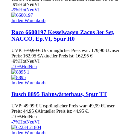
-9%
Hot
Neu
VI
-9%
Hot
Neu
VI
In den Warenkorb
Roco 6600197 Kesselwagen Zacns 3er Set,
NACCO, Ep.VI, Spur H0
UVP:
179,90
€
Ursprünglicher Preis war: 179,90 €
Unser
Preis:
162,95
€
Aktueller Preis ist: 162,95 €.
-9%
Hot
Neu
VI
-10%
Hot
Neu
In den Warenkorb
Busch 8895 Bahnwärterhaus, Spur TT
UVP:
49,99
€
Ursprünglicher Preis war: 49,99 €
Unser
Preis:
44,95
€
Aktueller Preis ist: 44,95 €.
-10%
Hot
Neu
-7%
Hot
Neu
VI
In den Warenkorb