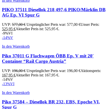
In den Warenkorb
PIKO 37511 Diesellok 218 497-6 PIKO/Märklin DB
AG Ep. VI Spur G
UVP:
577,00
€
Ursprünglicher Preis war: 577,00 €
Unser Preis:
525,95
€
Aktueller Preis ist: 525,95 €.
-9%
VI
-14%
V
In den Warenkorb
Piko 37011 G Flachwagen ÖBB Ep. V mit 20′
Container “Rail Cargo Austria”
UVP:
196,00
€
Ursprünglicher Preis war: 196,00 €
Aktionspreis:
167,95
€
Aktueller Preis ist: 167,95 €.
-14%
V
-13%
VI
In den Warenkorb
Piko 37584 – Diesellok BR 232, EBS, Epoche VI,
Spur G