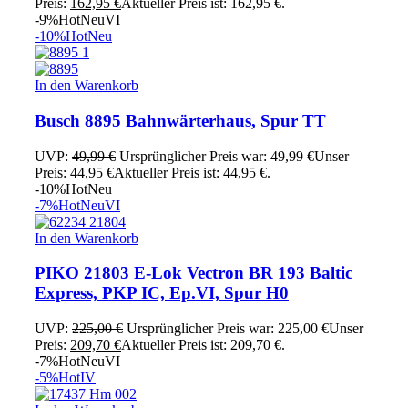
Preis:
162,95
€
Aktueller Preis ist: 162,95 €.
-9%
Hot
Neu
VI
-10%
Hot
Neu
In den Warenkorb
Busch 8895 Bahnwärterhaus, Spur TT
UVP:
49,99
€
Ursprünglicher Preis war: 49,99 €
Unser
Preis:
44,95
€
Aktueller Preis ist: 44,95 €.
-10%
Hot
Neu
-7%
Hot
Neu
VI
In den Warenkorb
PIKO 21803 E-Lok Vectron BR 193 Baltic
Express, PKP IC, Ep.VI, Spur H0
UVP:
225,00
€
Ursprünglicher Preis war: 225,00 €
Unser
Preis:
209,70
€
Aktueller Preis ist: 209,70 €.
-7%
Hot
Neu
VI
-5%
Hot
IV