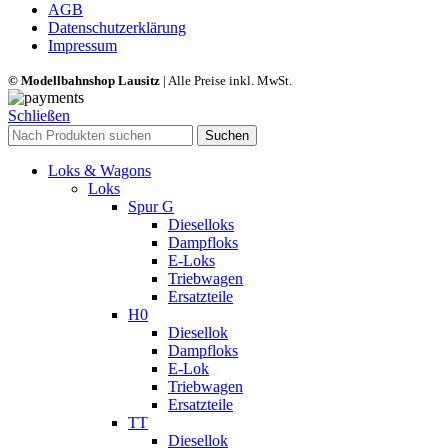
AGB
Datenschutzerklärung
Impressum
© Modellbahnshop Lausitz
| Alle Preise inkl. MwSt.
Schließen
Suchen
Loks & Wagons
Loks
Spur G
Dieselloks
Dampfloks
E-Loks
Triebwagen
Ersatzteile
H0
Diesellok
Dampfloks
E-Lok
Triebwagen
Ersatzteile
TT
Diesellok