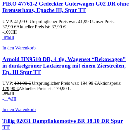
PIKO 47761-2 Gedeckter Güterwagen G02 DR ohne
Bremserhaus, Epoche III, Spur TT
UVP:
41,99
€
Ursprünglicher Preis war: 41,99 €
Unser Preis:
37,99
€
Aktueller Preis ist: 37,99 €.
-10%
III
-8%
III
In den Warenkorb
Arnold HN9510 DR, 4-tlg. Wagenset “Rekowagen”
in dunkelgrüner Lackierung mit einem Zierstreifen,
Ep. III Spur TT
UVP:
194,99
€
Ursprünglicher Preis war: 194,99 €
Aktionspreis:
179,90
€
Aktueller Preis ist: 179,90 €.
-8%
III
-11%
III
In den Warenkorb
Tillig 02031 Dampflokomotive BR 38.10 DR Spur
TT