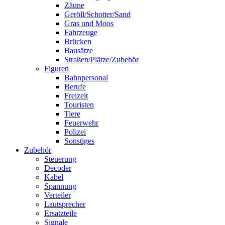
Zäune
Geröll/Schotter/Sand
Gras und Moos
Fahrzeuge
Brücken
Bausätze
Straßen/Plätze/Zubehör
Figuren
Bahnpersonal
Berufe
Freizeit
Touristen
Tiere
Feuerwehr
Polizei
Sonstiges
Zubehör
Steuerung
Decoder
Kabel
Spannung
Verteiler
Lautsprecher
Ersatzteile
Signale