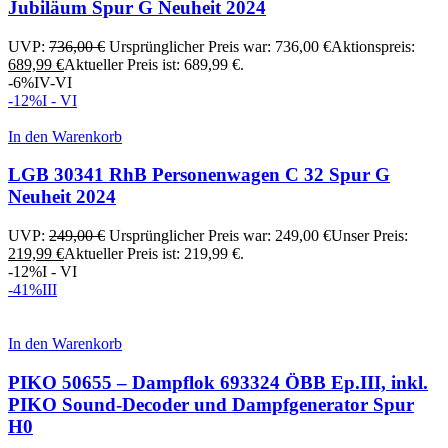
Jubiläum Spur G Neuheit 2024
UVP:
736,00
€
Ursprünglicher Preis war: 736,00 €
Aktionspreis:
689,99
€
Aktueller Preis ist: 689,99 €.
-6%
IV-VI
-12%
I - VI
In den Warenkorb
LGB 30341 RhB Personenwagen C 32 Spur G
Neuheit 2024
UVP:
249,00
€
Ursprünglicher Preis war: 249,00 €
Unser Preis:
219,99
€
Aktueller Preis ist: 219,99 €.
-12%
I - VI
-41%
III
In den Warenkorb
PIKO 50655 – Dampflok 693324 ÖBB Ep.III, inkl.
PIKO Sound-Decoder und Dampfgenerator Spur
H0