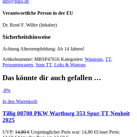
info@piko.de
Verantwortliche Person in der EU
Dr. René F. Wilfer (Inhaber)
Sicherheitshinweise
Achtung Altersempfehlung: Ab 14 Jahren!
Artikelnummer:
MBSP47616
Kategorien:
Waggons
,
TT
,
Personenwagen
,
Spur TT
,
Loks & Wagons
Das könnte dir auch gefallen …
-8%
In den Warenkorb
Tillig 08708 PKW Wartburg 353 Spur TT Neuheit
2025
UVP:
14,80
€
Ursprünglicher Preis war: 14,80 €
Unser Preis: