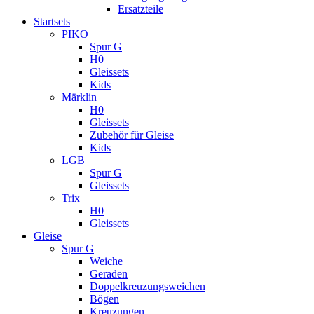
Ersatzteile
Startsets
PIKO
Spur G
H0
Gleissets
Kids
Märklin
H0
Gleissets
Zubehör für Gleise
Kids
LGB
Spur G
Gleissets
Trix
H0
Gleissets
Gleise
Spur G
Weiche
Geraden
Doppelkreuzungsweichen
Bögen
Kreuzungen