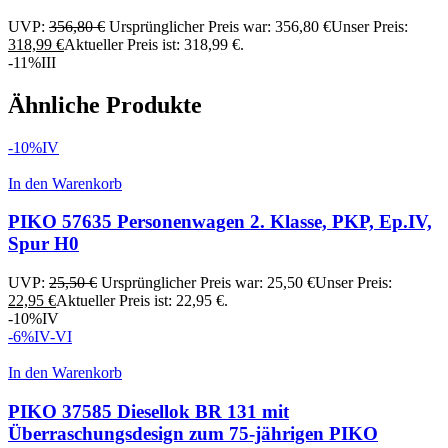
UVP:
356,80
€
Ursprünglicher Preis war: 356,80 €
Unser Preis:
318,99
€
Aktueller Preis ist: 318,99 €.
-11%
III
Ähnliche Produkte
-10%
IV
In den Warenkorb
PIKO 57635 Personenwagen 2. Klasse, PKP, Ep.IV,
Spur H0
UVP:
25,50
€
Ursprünglicher Preis war: 25,50 €
Unser Preis:
22,95
€
Aktueller Preis ist: 22,95 €.
-10%
IV
-6%
IV-VI
In den Warenkorb
PIKO 37585 Diesellok BR 131 mit
Überraschungsdesign zum 75-jährigen PIKO