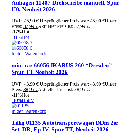
Auhagen 11487 Drehscheibe manuell, Spur
H0, Neuheit 2026
UVP:
45,90
€
Ursprünglicher Preis war: 45,90 €
Unser
Preis:
37,99
€
Aktueller Preis ist: 37,99 €.
-17%
Hot
-11%
Hot
In den Warenkorb
mini-car 66056 IKARUS 260 “Dresden”
Spur TT Neuheit 2026
UVP:
43,90
€
Ursprünglicher Preis war: 43,90 €
Unser
Preis:
38,95
€
Aktueller Preis ist: 38,95 €.
-11%
Hot
-10%
Hot
IV
In den Warenkorb
Tillig 01135 Autotransportwagen DDm 2er
Set, DR, Ep.IV, Spur TT, Neuheit 2026