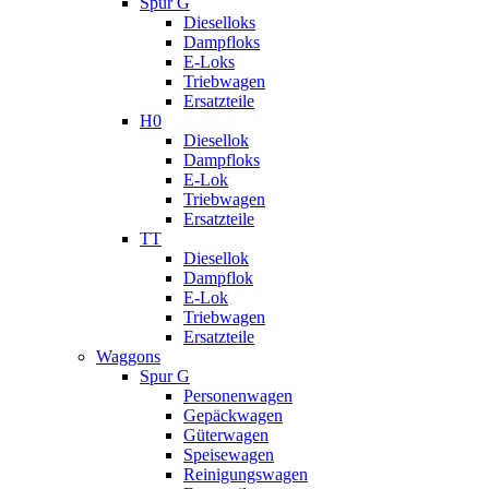
Spur G
Dieselloks
Dampfloks
E-Loks
Triebwagen
Ersatzteile
H0
Diesellok
Dampfloks
E-Lok
Triebwagen
Ersatzteile
TT
Diesellok
Dampflok
E-Lok
Triebwagen
Ersatzteile
Waggons
Spur G
Personenwagen
Gepäckwagen
Güterwagen
Speisewagen
Reinigungswagen