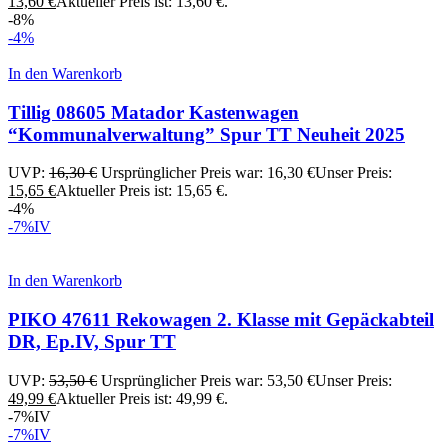
13,60
€
Aktueller Preis ist: 13,60 €.
-8%
-4%
In den Warenkorb
Tillig 08605 Matador Kastenwagen
“Kommunalverwaltung” Spur TT Neuheit 2025
UVP:
16,30
€
Ursprünglicher Preis war: 16,30 €
Unser Preis:
15,65
€
Aktueller Preis ist: 15,65 €.
-4%
-7%
IV
In den Warenkorb
PIKO 47611 Rekowagen 2. Klasse mit Gepäckabteil
DR, Ep.IV, Spur TT
UVP:
53,50
€
Ursprünglicher Preis war: 53,50 €
Unser Preis:
49,99
€
Aktueller Preis ist: 49,99 €.
-7%
IV
-7%
IV