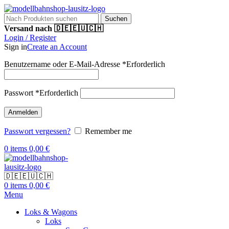
Suchen
Versand nach 🇩🇪🇪🇺🇨🇭
Login / Register
Sign in
Create an Account
Benutzername oder E-Mail-Adresse
*
Erforderlich
Passwort
*
Erforderlich
Anmelden
Passwort vergessen?
Remember me
0
items
0,00
€
🇩🇪🇪🇺🇨🇭
0
items
0,00
€
Menu
Loks & Wagons
Loks