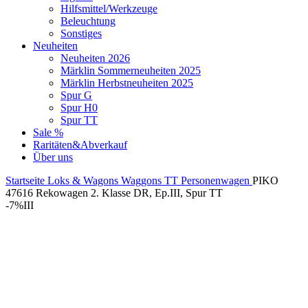
Hilfsmittel/Werkzeuge
Beleuchtung
Sonstiges
Neuheiten
Neuheiten 2026
Märklin Sommerneuheiten 2025
Märklin Herbstneuheiten 2025
Spur G
Spur H0
Spur TT
Sale %
Raritäten&Abverkauf
Über uns
Startseite
Loks & Wagons
Waggons
TT
Personenwagen
PIKO
47616 Rekowagen 2. Klasse DR, Ep.III, Spur TT
-7%
III