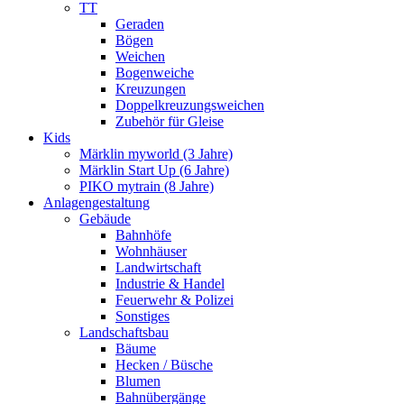
TT
Geraden
Bögen
Weichen
Bogenweiche
Kreuzungen
Doppelkreuzungsweichen
Zubehör für Gleise
Kids
Märklin myworld (3 Jahre)
Märklin Start Up (6 Jahre)
PIKO mytrain (8 Jahre)
Anlagengestaltung
Gebäude
Bahnhöfe
Wohnhäuser
Landwirtschaft
Industrie & Handel
Feuerwehr & Polizei
Sonstiges
Landschaftsbau
Bäume
Hecken / Büsche
Blumen
Bahnübergänge