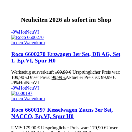
Neuheiten 2026 ab sofort im Shop
-9%
Hot
Neu
VI
In den Warenkorb
Roco 6600270 Erzwagen 3er Set, DB AG, Set
1, Ep.VI, Spur H0
Werkseitig ausverkauft
109,90
€
Ursprünglicher Preis war:
109,90 €
Unser Preis:
99,99
€
Aktueller Preis ist: 99,99 €.
-9%
Hot
Neu
VI
-9%
Hot
Neu
VI
In den Warenkorb
Roco 6600197 Kesselwagen Zacns 3er Set,
NACCO, Ep.VI, Spur H0
UVP:
179,90
€
Ursprünglicher Preis war: 179,90 €
Unser