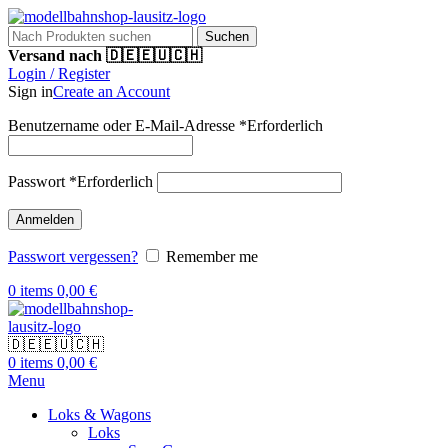
Suchen
Versand nach 🇩🇪🇪🇺🇨🇭
Login / Register
Sign in
Create an Account
Benutzername oder E-Mail-Adresse
*
Erforderlich
Passwort
*
Erforderlich
Anmelden
Passwort vergessen?
Remember me
0
items
0,00
€
🇩🇪🇪🇺🇨🇭
0
items
0,00
€
Menu
Loks & Wagons
Loks