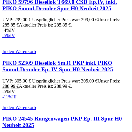
PIKO 59796 Diesellok T669.0 ČSD Ep.IV, inkl.
PIKO Sound-Decoder Spur H0 Neuheit 2025
UVP:
299,00
€
Ursprünglicher Preis war: 299,00 €
Unser Preis:
285,85
€
Aktueller Preis ist: 285,85 €.
-4%
IV
-5%
IV
In den Warenkorb
PIKO 52309 Diesellok Sm31 PKP inkl. PIKO
Sound-Decoder Ep. IV Spur H0 Neuheit 2025
UVP:
305,00
€
Ursprünglicher Preis war: 305,00 €
Unser Preis:
288,99
€
Aktueller Preis ist: 288,99 €.
-5%
IV
-11%
III
In den Warenkorb
PIKO 24545 Rungenwagen PKP Ep. III Spur H0
Neuheit 2025