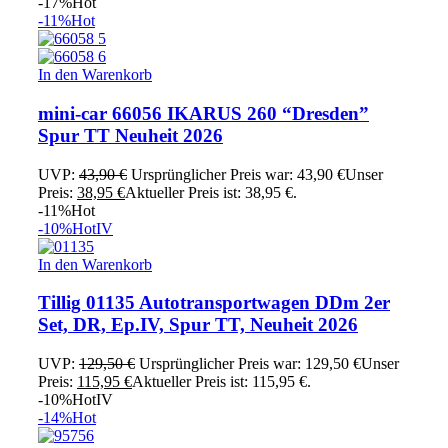
-17%
Hot
-11%
Hot
In den Warenkorb
mini-car 66056 IKARUS 260 “Dresden”
Spur TT Neuheit 2026
UVP:
43,90
€
Ursprünglicher Preis war: 43,90 €
Unser
Preis:
38,95
€
Aktueller Preis ist: 38,95 €.
-11%
Hot
-10%
Hot
IV
In den Warenkorb
Tillig 01135 Autotransportwagen DDm 2er
Set, DR, Ep.IV, Spur TT, Neuheit 2026
UVP:
129,50
€
Ursprünglicher Preis war: 129,50 €
Unser
Preis:
115,95
€
Aktueller Preis ist: 115,95 €.
-10%
Hot
IV
-14%
Hot