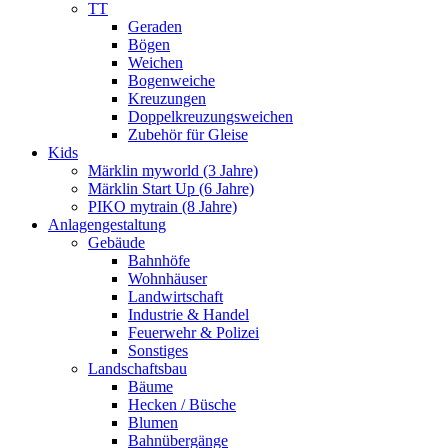
TT
Geraden
Bögen
Weichen
Bogenweiche
Kreuzungen
Doppelkreuzungsweichen
Zubehör für Gleise
Kids
Märklin myworld (3 Jahre)
Märklin Start Up (6 Jahre)
PIKO mytrain (8 Jahre)
Anlagengestaltung
Gebäude
Bahnhöfe
Wohnhäuser
Landwirtschaft
Industrie & Handel
Feuerwehr & Polizei
Sonstiges
Landschaftsbau
Bäume
Hecken / Büsche
Blumen
Bahnübergänge