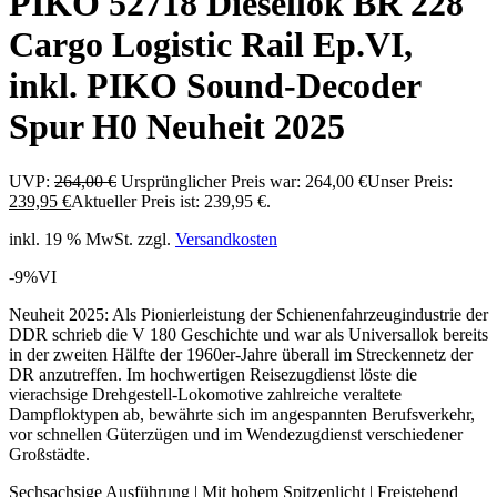
PIKO 52718 Diesellok BR 228
Cargo Logistic Rail Ep.VI,
inkl. PIKO Sound-Decoder
Spur H0 Neuheit 2025
UVP:
264,00
€
Ursprünglicher Preis war: 264,00 €
Unser Preis:
239,95
€
Aktueller Preis ist: 239,95 €.
inkl. 19 % MwSt.
zzgl.
Versandkosten
-9%
VI
Neuheit 2025: Als Pionierleistung der Schienenfahrzeugindustrie der
DDR schrieb die V 180 Geschichte und war als Universallok bereits
in der zweiten Hälfte der 1960er-Jahre überall im Streckennetz der
DR anzutreffen. Im hochwertigen Reisezugdienst löste die
vierachsige Drehgestell-Lokomotive zahlreiche veraltete
Dampfloktypen ab, bewährte sich im angespannten Berufsverkehr,
vor schnellen Güterzügen und im Wendezugdienst verschiedener
Großstädte.
Sechsachsige Ausführung | Mit hohem Spitzenlicht | Freistehend