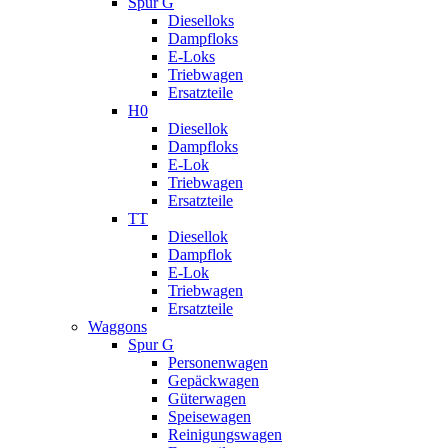
Spur G
Dieselloks
Dampfloks
E-Loks
Triebwagen
Ersatzteile
H0
Diesellok
Dampfloks
E-Lok
Triebwagen
Ersatzteile
TT
Diesellok
Dampflok
E-Lok
Triebwagen
Ersatzteile
Waggons
Spur G
Personenwagen
Gepäckwagen
Güterwagen
Speisewagen
Reinigungswagen