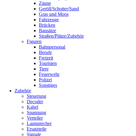
Zäune
Geröll/Schotter/Sand
Gras und Moos
Fahrzeuge
Brücken
Bausätze
Straßen/Plätze/Zubehör
Figuren
Bahnpersonal
Berufe
Freizeit
Touristen
Tiere
Feuerwehr
Polizei
Sonstiges
Zubehör
Steuerung
Decoder
Kabel
Spannung
Verteiler
Lautsprecher
Ersatzteile
Signale