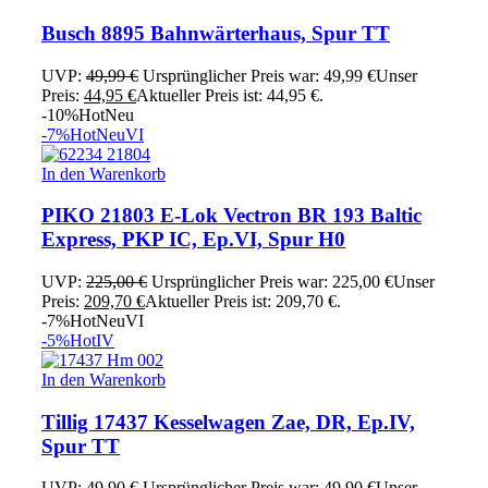
Busch 8895 Bahnwärterhaus, Spur TT
UVP:
49,99
€
Ursprünglicher Preis war: 49,99 €
Unser
Preis:
44,95
€
Aktueller Preis ist: 44,95 €.
-10%
Hot
Neu
-7%
Hot
Neu
VI
In den Warenkorb
PIKO 21803 E-Lok Vectron BR 193 Baltic
Express, PKP IC, Ep.VI, Spur H0
UVP:
225,00
€
Ursprünglicher Preis war: 225,00 €
Unser
Preis:
209,70
€
Aktueller Preis ist: 209,70 €.
-7%
Hot
Neu
VI
-5%
Hot
IV
In den Warenkorb
Tillig 17437 Kesselwagen Zae, DR, Ep.IV,
Spur TT
UVP:
49,90
€
Ursprünglicher Preis war: 49,90 €
Unser