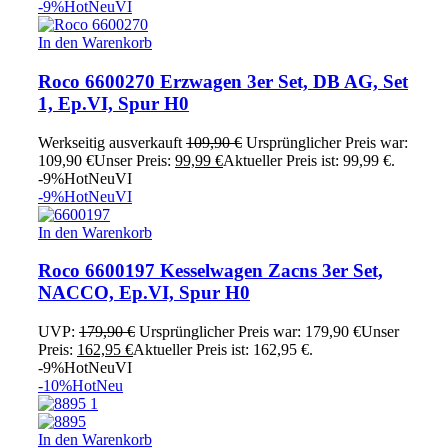
-9%
Hot
Neu
VI
In den Warenkorb
Roco 6600270 Erzwagen 3er Set, DB AG, Set
1, Ep.VI, Spur H0
Werkseitig ausverkauft
109,90
€
Ursprünglicher Preis war:
109,90 €
Unser Preis:
99,99
€
Aktueller Preis ist: 99,99 €.
-9%
Hot
Neu
VI
-9%
Hot
Neu
VI
In den Warenkorb
Roco 6600197 Kesselwagen Zacns 3er Set,
NACCO, Ep.VI, Spur H0
UVP:
179,90
€
Ursprünglicher Preis war: 179,90 €
Unser
Preis:
162,95
€
Aktueller Preis ist: 162,95 €.
-9%
Hot
Neu
VI
-10%
Hot
Neu
In den Warenkorb