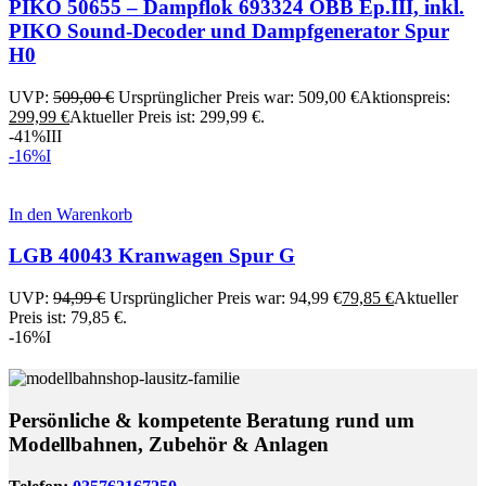
PIKO 50655 – Dampflok 693324 ÖBB Ep.III, inkl.
PIKO Sound-Decoder und Dampfgenerator Spur
H0
UVP:
509,00
€
Ursprünglicher Preis war: 509,00 €
Aktionspreis:
299,99
€
Aktueller Preis ist: 299,99 €.
-41%
III
-16%
I
In den Warenkorb
LGB 40043 Kranwagen Spur G
UVP:
94,99
€
Ursprünglicher Preis war: 94,99 €
79,85
€
Aktueller
Preis ist: 79,85 €.
-16%
I
Persönliche & kompetente Beratung rund um
Modellbahnen, Zubehör & Anlagen