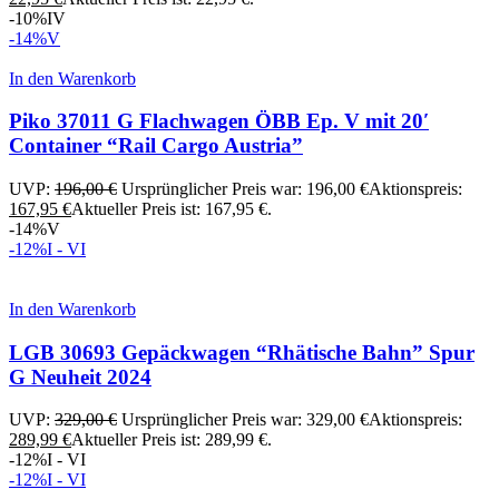
-10%
IV
-14%
V
In den Warenkorb
Piko 37011 G Flachwagen ÖBB Ep. V mit 20′
Container “Rail Cargo Austria”
UVP:
196,00
€
Ursprünglicher Preis war: 196,00 €
Aktionspreis:
167,95
€
Aktueller Preis ist: 167,95 €.
-14%
V
-12%
I - VI
In den Warenkorb
LGB 30693 Gepäckwagen “Rhätische Bahn” Spur
G Neuheit 2024
UVP:
329,00
€
Ursprünglicher Preis war: 329,00 €
Aktionspreis:
289,99
€
Aktueller Preis ist: 289,99 €.
-12%
I - VI
-12%
I - VI