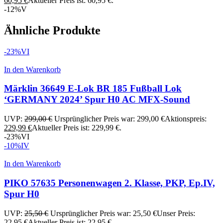
60,95
€
Aktueller Preis ist: 60,95 €.
-12%
V
Ähnliche Produkte
-23%
VI
In den Warenkorb
Märklin 36649 E-Lok BR 185 Fußball Lok
‘GERMANY 2024’ Spur H0 AC MFX-Sound
UVP:
299,00
€
Ursprünglicher Preis war: 299,00 €
Aktionspreis:
229,99
€
Aktueller Preis ist: 229,99 €.
-23%
VI
-10%
IV
In den Warenkorb
PIKO 57635 Personenwagen 2. Klasse, PKP, Ep.IV,
Spur H0
UVP:
25,50
€
Ursprünglicher Preis war: 25,50 €
Unser Preis:
22,95
€
Aktueller Preis ist: 22,95 €.