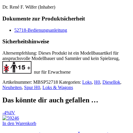
Dr. René F. Wilfer (Inhaber)
Dokumente zur Produktsicherheit
52718-Bedienungsanleitung
Sicherheitshinweise
Altersempfehlung:
Dieses Produkt ist ein Modellbauartikel für
anspruchsvolle Modellbauer und Sammler
und kein Spielzeug,
nur für Erwachsene
Artikelnummer:
MBSP52718
Kategorien:
Loks
,
H0
,
Diesellok
,
Neuheiten
,
Spur H0
,
Loks & Wagons
Das könnte dir auch gefallen …
-4%
IV
In den Warenkorb