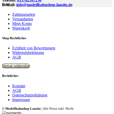
Telefon:
035762167250
E-Mail:
info@modellbahnshop-lausitz.de
Shop
Zahlungsarten
Versandarten
Mein Konto
Warenkorb
Shop Rechtliches
Echtheit von Bewertungen
Widerrufsbelehrung
AGB
Vertrag widerrufen
Rechtliches
Kontakt
AGB
Datenschutzerklärung
Impressum
© Modellbahnshop Lausitz
| Alle Preise inkl. MwSt.