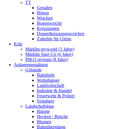
TT
Geraden
Bögen
Weichen
Bogenweiche
Kreuzungen
Doppelkreuzungsweichen
Zubehör für Gleise
Kids
Märklin myworld (3 Jahre)
Märklin Start Up (6 Jahre)
PIKO mytrain (8 Jahre)
Anlagengestaltung
Gebäude
Bahnhöfe
Wohnhäuser
Landwirtschaft
Industrie & Handel
Feuerwehr & Polizei
Sonstiges
Landschaftsbau
Bäume
Hecken / Büsche
Blumen
Bahnübergänge