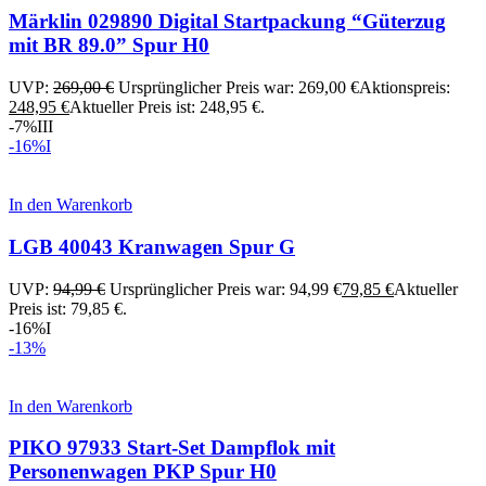
Märklin 029890 Digital Startpackung “Güterzug
mit BR 89.0” Spur H0
UVP:
269,00
€
Ursprünglicher Preis war: 269,00 €
Aktionspreis:
248,95
€
Aktueller Preis ist: 248,95 €.
-7%
III
-16%
I
In den Warenkorb
LGB 40043 Kranwagen Spur G
UVP:
94,99
€
Ursprünglicher Preis war: 94,99 €
79,85
€
Aktueller
Preis ist: 79,85 €.
-16%
I
-13%
In den Warenkorb
PIKO 97933 Start-Set Dampflok mit
Personenwagen PKP Spur H0