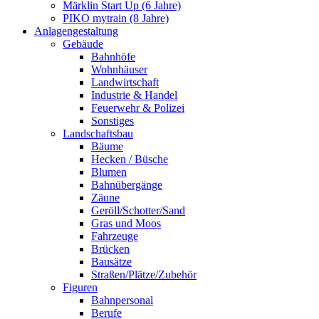
Märklin Start Up (6 Jahre)
PIKO mytrain (8 Jahre)
Anlagengestaltung
Gebäude
Bahnhöfe
Wohnhäuser
Landwirtschaft
Industrie & Handel
Feuerwehr & Polizei
Sonstiges
Landschaftsbau
Bäume
Hecken / Büsche
Blumen
Bahnübergänge
Zäune
Geröll/Schotter/Sand
Gras und Moos
Fahrzeuge
Brücken
Bausätze
Straßen/Plätze/Zubehör
Figuren
Bahnpersonal
Berufe