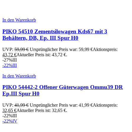
In den Warenkorb
PIKO 54510 Zementsilowagen Kds67 mit 3
Behältern, DB, Ep. III Spur H0
UVP:
59,99
€
Ursprünglicher Preis war: 59,99 €
Aktionspreis:
43,72
€
Aktueller Preis ist: 43,72 €.
-27%
III
-22%
III
In den Warenkorb
PIKO 54442-2 Offener Güterwagen Ommu39 DR
Ep.III Spur H0
UVP:
41,99
€
Ursprünglicher Preis war: 41,99 €
Aktionspreis:
32,65
€
Aktueller Preis ist: 32,65 €.
-22%
III
-22%
IV