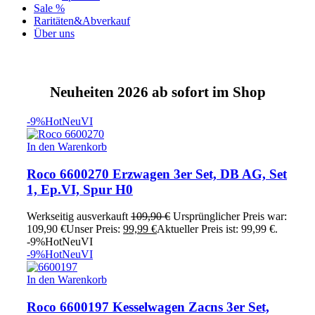
Sale %
Raritäten&Abverkauf
Über uns
Neuheiten 2026 ab sofort im Shop
-9%
Hot
Neu
VI
In den Warenkorb
Roco 6600270 Erzwagen 3er Set, DB AG, Set
1, Ep.VI, Spur H0
Werkseitig ausverkauft
109,90
€
Ursprünglicher Preis war:
109,90 €
Unser Preis:
99,99
€
Aktueller Preis ist: 99,99 €.
-9%
Hot
Neu
VI
-9%
Hot
Neu
VI
In den Warenkorb
Roco 6600197 Kesselwagen Zacns 3er Set,