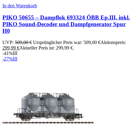
In den Warenkorb
PIKO 50655 – Dampflok 693324 ÖBB Ep.III, inkl.
PIKO Sound-Decoder und Dampfgenerator Spur
H0
UVP:
509,00
€
Ursprünglicher Preis war: 509,00 €
Aktionspreis:
299,99
€
Aktueller Preis ist: 299,99 €.
-41%
III
-27%
III