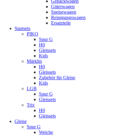
Gepäckwagen
Güterwagen
Speisewagen
Reinigungswagen
Ersatzteile
Startsets
PIKO
Spur G
H0
Gleissets
Kids
Märklin
H0
Gleissets
Zubehör für Gleise
Kids
LGB
Spur G
Gleissets
Trix
H0
Gleissets
Gleise
Spur G
Weiche