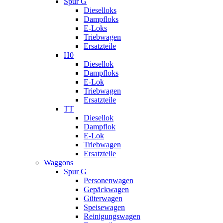
Spur G
Dieselloks
Dampfloks
E-Loks
Triebwagen
Ersatzteile
H0
Diesellok
Dampfloks
E-Lok
Triebwagen
Ersatzteile
TT
Diesellok
Dampflok
E-Lok
Triebwagen
Ersatzteile
Waggons
Spur G
Personenwagen
Gepäckwagen
Güterwagen
Speisewagen
Reinigungswagen