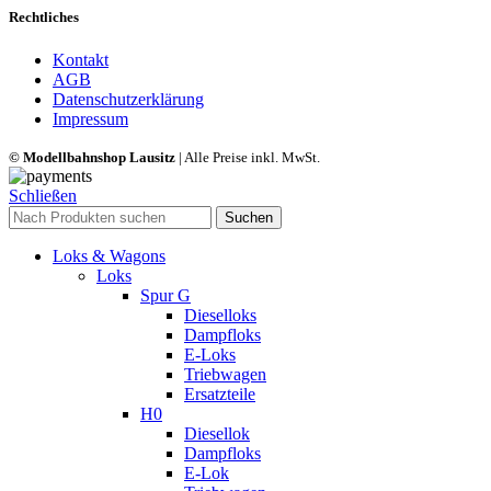
Rechtliches
Kontakt
AGB
Datenschutzerklärung
Impressum
© Modellbahnshop Lausitz
| Alle Preise inkl. MwSt.
Schließen
Suchen
Loks & Wagons
Loks
Spur G
Dieselloks
Dampfloks
E-Loks
Triebwagen
Ersatzteile
H0
Diesellok
Dampfloks
E-Lok