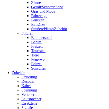
Zäune
Geröll/Schotter/Sand
Gras und Moos
Fahrzeuge
Brücken
Bausätze
Straßen/Plätze/Zubehör
Figuren
Bahnpersonal
Berufe
Freizeit
Touristen
Tiere
Feuerwehr
Polizei
Sonstiges
Zubehör
Steuerung
Decoder
Kabel
Spannung
Verteiler
Lautsprecher
Ersatzteile
Signale