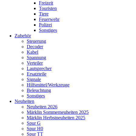
Freizeit
Touristen
Tiere
Feuerwehr
Polizei
Sonstiges
Zubehör
Steuerung
Decoder
Kabel
Spannung
Verteiler
Lautsprecher
Ersatzteile
Signale
Hilfsmittel/Werkzeuge
Beleuchtung
Sonstiges
Neuheiten
Neuheiten 2026
Märklin Sommerneuheiten 2025
Märklin Herbstneuheiten 2025
Spur G
Spur H0
Spur TT