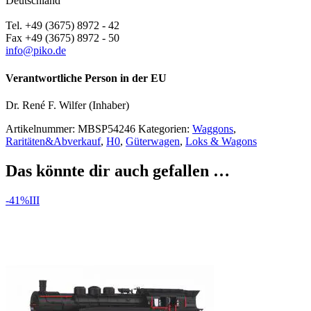
Deutschland
Tel. +49 (3675) 8972 - 42
Fax +49 (3675) 8972 - 50
info@piko.de
Verantwortliche Person in der EU
Dr. René F. Wilfer (Inhaber)
Artikelnummer:
MBSP54246
Kategorien:
Waggons
,
Raritäten&Abverkauf
,
H0
,
Güterwagen
,
Loks & Wagons
Das könnte dir auch gefallen …
-41%
III