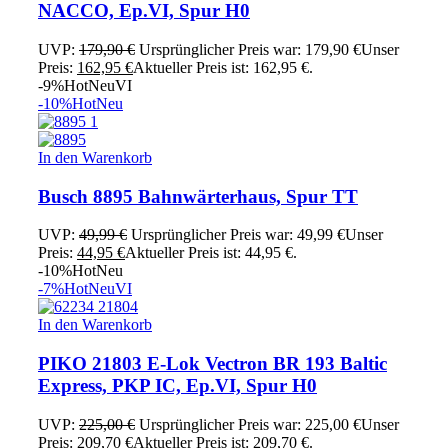
NACCO, Ep.VI, Spur H0
UVP:
179,90
€
Ursprünglicher Preis war: 179,90 €
Unser
Preis:
162,95
€
Aktueller Preis ist: 162,95 €.
-9%
Hot
Neu
VI
-10%
Hot
Neu
In den Warenkorb
Busch 8895 Bahnwärterhaus, Spur TT
UVP:
49,99
€
Ursprünglicher Preis war: 49,99 €
Unser
Preis:
44,95
€
Aktueller Preis ist: 44,95 €.
-10%
Hot
Neu
-7%
Hot
Neu
VI
In den Warenkorb
PIKO 21803 E-Lok Vectron BR 193 Baltic
Express, PKP IC, Ep.VI, Spur H0
UVP:
225,00
€
Ursprünglicher Preis war: 225,00 €
Unser
Preis:
209,70
€
Aktueller Preis ist: 209,70 €.