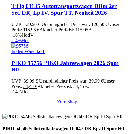
Tillig 01135 Autotransportwagen DDm 2er
Set, DR, Ep.IV, Spur TT, Neuheit 2026
UVP:
129,50
€
Ursprünglicher Preis war: 129,50 €
Unser
Preis:
115,95
€
Aktueller Preis ist: 115,95 €.
-10%
Hot
IV
-14%
Hot
In den Warenkorb
PIKO 95756 PIKO Jahreswagen 2026 Spur
H0
UVP:
39,99
€
Ursprünglicher Preis war: 39,99 €
Unser
Preis:
34,45
€
Aktueller Preis ist: 34,45 €.
-14%
Hot
Zum Shop
PIKO 54246 Selbstentladewagen OOt47 DR Ep.III Spur H0