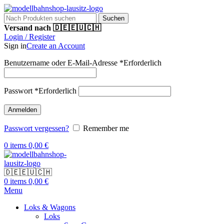
Suchen
Versand nach 🇩🇪🇪🇺🇨🇭
Login / Register
Sign in
Create an Account
Benutzername oder E-Mail-Adresse
*
Erforderlich
Passwort
*
Erforderlich
Anmelden
Passwort vergessen?
Remember me
0
items
0,00
€
🇩🇪🇪🇺🇨🇭
0
items
0,00
€
Menu
Loks & Wagons
Loks