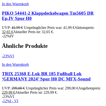
In den Warenkorb
PIKO 54441-2 Klappdeckelwagen Tm5605 DR
Ep.IV Spur H0
UVP:
41,99
€
Ursprünglicher Preis war: 41,99 €
Aktionspreis:
32,65
€
Aktueller Preis ist: 32,65 €.
-22%
IV
Ähnliche Produkte
-23%
VI
In den Warenkorb
TRIX 25368 E-Lok BR 185 Fußball Lok
‘GERMANY 2024’ Spur H0 DC MFX-Sound
UVP:
299,00
€
Ursprünglicher Preis war: 299,00 €
Angebotspreis:
229,99
€
Aktueller Preis ist: 229,99 €.
-23%
VI
-12%
I - VI