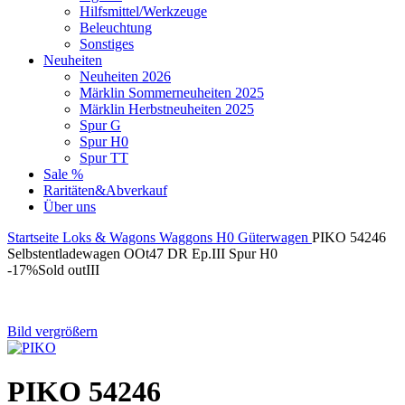
Hilfsmittel/Werkzeuge
Beleuchtung
Sonstiges
Neuheiten
Neuheiten 2026
Märklin Sommerneuheiten 2025
Märklin Herbstneuheiten 2025
Spur G
Spur H0
Spur TT
Sale %
Raritäten&Abverkauf
Über uns
Startseite
Loks & Wagons
Waggons
H0
Güterwagen
PIKO 54246
Selbstentladewagen OOt47 DR Ep.III Spur H0
-17%
Sold out
III
Bild vergrößern
PIKO 54246