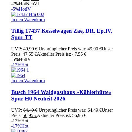
-7%
Hot
Neu
VI
-5%
Hot
IV
In den Warenkorb
Tillig 17437 Kesselwagen Zae, DR, Ep.IV,
Spur TT
UVP:
49,90
€
Ursprünglicher Preis war: 49,90 €
Unser
Preis:
47,55
€
Aktueller Preis ist: 47,55 €.
-5%
Hot
IV
-12%
Hot
In den Warenkorb
Busch 1964 Waldgasthaus »Köhlerhütte«
Spur H0 Neuheit 2026
UVP:
64,49
€
Ursprünglicher Preis war: 64,49 €
Unser
Preis:
56,95
€
Aktueller Preis ist: 56,95 €.
-12%
Hot
-17%
Hot