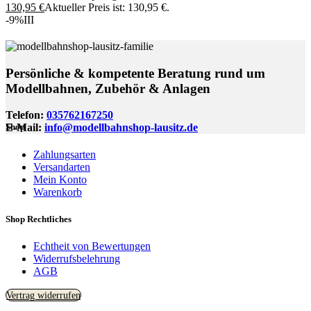
130,95
€
Aktueller Preis ist: 130,95 €.
-9%
III
Persönliche & kompetente Beratung rund um
Modellbahnen, Zubehör & Anlagen
Telefon:
035762167250
E-Mail:
info@modellbahnshop-lausitz.de
Shop
Zahlungsarten
Versandarten
Mein Konto
Warenkorb
Shop Rechtliches
Echtheit von Bewertungen
Widerrufsbelehrung
AGB
Vertrag widerrufen