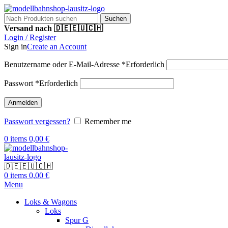
Suchen
Versand nach 🇩🇪🇪🇺🇨🇭
Login / Register
Sign in
Create an Account
Benutzername oder E-Mail-Adresse
*
Erforderlich
Passwort
*
Erforderlich
Anmelden
Passwort vergessen?
Remember me
0
items
0,00
€
🇩🇪🇪🇺🇨🇭
0
items
0,00
€
Menu
Loks & Wagons
Loks
Spur G