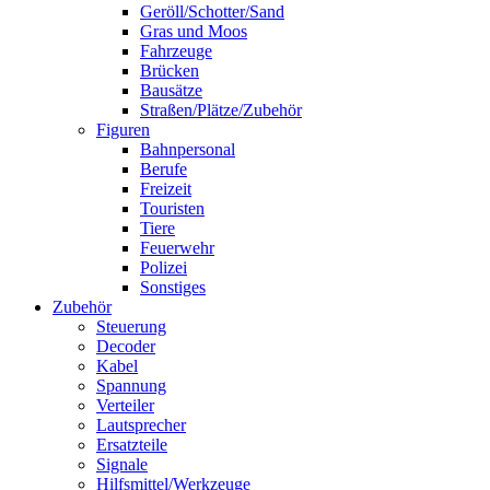
Geröll/Schotter/Sand
Gras und Moos
Fahrzeuge
Brücken
Bausätze
Straßen/Plätze/Zubehör
Figuren
Bahnpersonal
Berufe
Freizeit
Touristen
Tiere
Feuerwehr
Polizei
Sonstiges
Zubehör
Steuerung
Decoder
Kabel
Spannung
Verteiler
Lautsprecher
Ersatzteile
Signale
Hilfsmittel/Werkzeuge