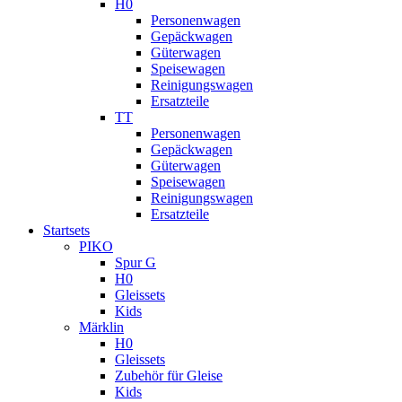
H0
Personenwagen
Gepäckwagen
Güterwagen
Speisewagen
Reinigungswagen
Ersatzteile
TT
Personenwagen
Gepäckwagen
Güterwagen
Speisewagen
Reinigungswagen
Ersatzteile
Startsets
PIKO
Spur G
H0
Gleissets
Kids
Märklin
H0
Gleissets
Zubehör für Gleise
Kids