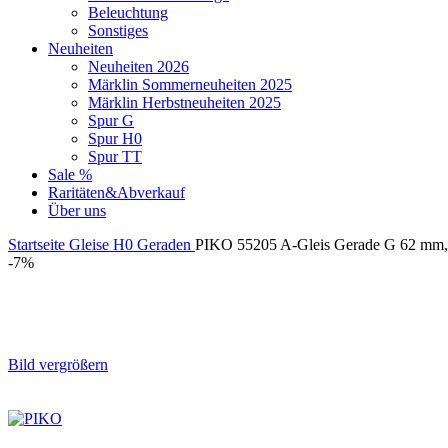
Beleuchtung
Sonstiges
Neuheiten
Neuheiten 2026
Märklin Sommerneuheiten 2025
Märklin Herbstneuheiten 2025
Spur G
Spur H0
Spur TT
Sale %
Raritäten&Abverkauf
Über uns
Startseite
Gleise
H0
Geraden
PIKO 55205 A-Gleis Gerade G 62 mm,
-7%
Bild vergrößern