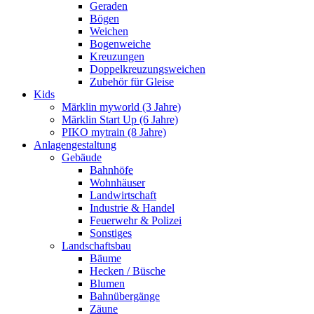
Geraden
Bögen
Weichen
Bogenweiche
Kreuzungen
Doppelkreuzungsweichen
Zubehör für Gleise
Kids
Märklin myworld (3 Jahre)
Märklin Start Up (6 Jahre)
PIKO mytrain (8 Jahre)
Anlagengestaltung
Gebäude
Bahnhöfe
Wohnhäuser
Landwirtschaft
Industrie & Handel
Feuerwehr & Polizei
Sonstiges
Landschaftsbau
Bäume
Hecken / Büsche
Blumen
Bahnübergänge
Zäune