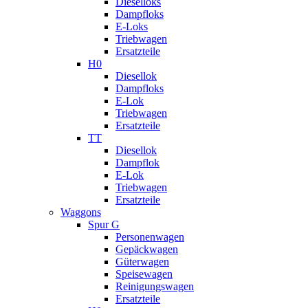
Dieselloks
Dampfloks
E-Loks
Triebwagen
Ersatzteile
H0
Diesellok
Dampfloks
E-Lok
Triebwagen
Ersatzteile
TT
Diesellok
Dampflok
E-Lok
Triebwagen
Ersatzteile
Waggons
Spur G
Personenwagen
Gepäckwagen
Güterwagen
Speisewagen
Reinigungswagen
Ersatzteile