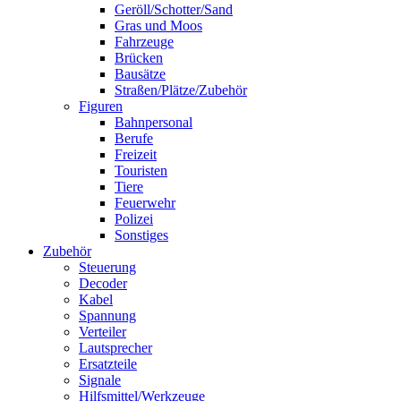
Geröll/Schotter/Sand
Gras und Moos
Fahrzeuge
Brücken
Bausätze
Straßen/Plätze/Zubehör
Figuren
Bahnpersonal
Berufe
Freizeit
Touristen
Tiere
Feuerwehr
Polizei
Sonstiges
Zubehör
Steuerung
Decoder
Kabel
Spannung
Verteiler
Lautsprecher
Ersatzteile
Signale
Hilfsmittel/Werkzeuge