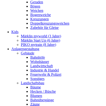
Geraden
Bögen
Weichen
Bogenweiche
Kreuzungen
Doppelkreuzungsweichen
Zubehör für Gleise
Kids
Märklin myworld (3 Jahre)
Märklin Start Up (6 Jahre)
PIKO mytrain (8 Jahre)
Anlagengestaltung
Gebäude
Bahnhöfe
Wohnhäuser
Landwirtschaft
Industrie & Handel
Feuerwehr & Polizei
Sonstiges
Landschaftsbau
Bäume
Hecken / Büsche
Blumen
Bahnübergänge
Zäune