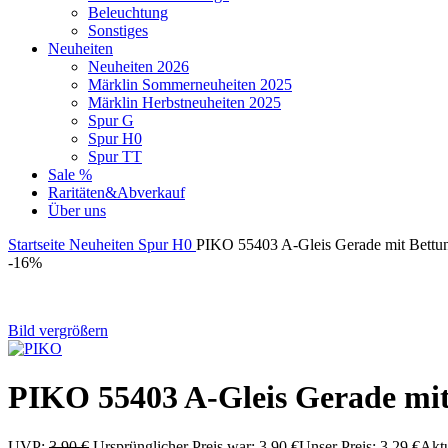
Beleuchtung
Sonstiges
Neuheiten
Neuheiten 2026
Märklin Sommerneuheiten 2025
Märklin Herbstneuheiten 2025
Spur G
Spur H0
Spur TT
Sale %
Raritäten&Abverkauf
Über uns
Startseite
Neuheiten
Spur H0
PIKO 55403 A-Gleis Gerade mit Bettu
-16%
Bild vergrößern
PIKO 55403 A-Gleis Gerade mit
UVP:
3,90
€
Ursprünglicher Preis war: 3,90 €
Unser Preis:
3,29
€
Aktu