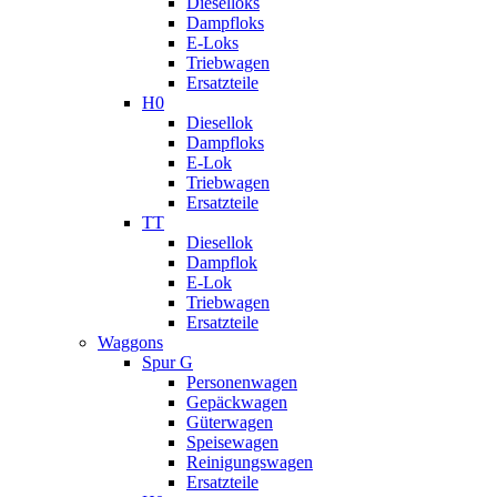
Dieselloks
Dampfloks
E-Loks
Triebwagen
Ersatzteile
H0
Diesellok
Dampfloks
E-Lok
Triebwagen
Ersatzteile
TT
Diesellok
Dampflok
E-Lok
Triebwagen
Ersatzteile
Waggons
Spur G
Personenwagen
Gepäckwagen
Güterwagen
Speisewagen
Reinigungswagen
Ersatzteile