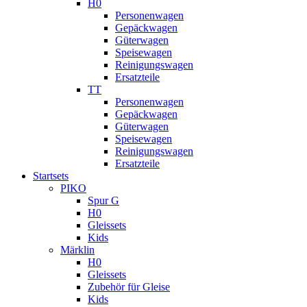
H0
Personenwagen
Gepäckwagen
Güterwagen
Speisewagen
Reinigungswagen
Ersatzteile
TT
Personenwagen
Gepäckwagen
Güterwagen
Speisewagen
Reinigungswagen
Ersatzteile
Startsets
PIKO
Spur G
H0
Gleissets
Kids
Märklin
H0
Gleissets
Zubehör für Gleise
Kids