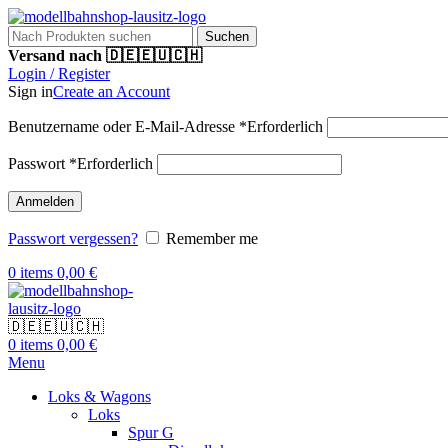
Suchen
Versand nach 🇩🇪🇪🇺🇨🇭
Login / Register
Sign in
Create an Account
Benutzername oder E-Mail-Adresse
*
Erforderlich
Passwort
*
Erforderlich
Anmelden
Passwort vergessen?
Remember me
0
items
0,00
€
🇩🇪🇪🇺🇨🇭
0
items
0,00
€
Menu
Loks & Wagons
Loks
Spur G