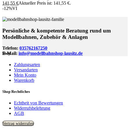
141,55
€
Aktueller Preis ist: 141,55 €.
-12%
VI
Persönliche & kompetente Beratung rund um
Modellbahnen, Zubehör & Anlagen
Telefon:
035762167250
E-Mail:
info@modellbahnshop-lausitz.de
Shop
Zahlungsarten
Versandarten
Mein Konto
Warenkorb
Shop Rechtliches
Echtheit von Bewertungen
Widerrufsbelehrung
AGB
Vertrag widerrufen