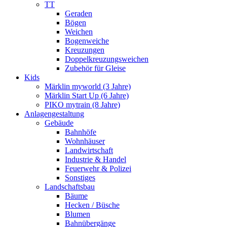
TT
Geraden
Bögen
Weichen
Bogenweiche
Kreuzungen
Doppelkreuzungsweichen
Zubehör für Gleise
Kids
Märklin myworld (3 Jahre)
Märklin Start Up (6 Jahre)
PIKO mytrain (8 Jahre)
Anlagengestaltung
Gebäude
Bahnhöfe
Wohnhäuser
Landwirtschaft
Industrie & Handel
Feuerwehr & Polizei
Sonstiges
Landschaftsbau
Bäume
Hecken / Büsche
Blumen
Bahnübergänge