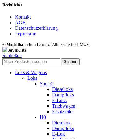
Rechtliches
Kontakt
AGB
Datenschutzerklärung
Impressum
© Modellbahnshop Lausitz
| Alle Preise inkl. MwSt.
Schließen
Suchen
Loks & Wagons
Loks
Spur G
Dieselloks
Dampfloks
E-Loks
Triebwagen
Ersatzteile
H0
Diesellok
Dampfloks
E-Lok