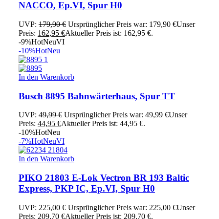
NACCO, Ep.VI, Spur H0
UVP:
179,90
€
Ursprünglicher Preis war: 179,90 €
Unser
Preis:
162,95
€
Aktueller Preis ist: 162,95 €.
-9%
Hot
Neu
VI
-10%
Hot
Neu
In den Warenkorb
Busch 8895 Bahnwärterhaus, Spur TT
UVP:
49,99
€
Ursprünglicher Preis war: 49,99 €
Unser
Preis:
44,95
€
Aktueller Preis ist: 44,95 €.
-10%
Hot
Neu
-7%
Hot
Neu
VI
In den Warenkorb
PIKO 21803 E-Lok Vectron BR 193 Baltic
Express, PKP IC, Ep.VI, Spur H0
UVP:
225,00
€
Ursprünglicher Preis war: 225,00 €
Unser
Preis:
209,70
€
Aktueller Preis ist: 209,70 €.