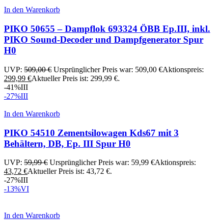
In den Warenkorb
PIKO 50655 – Dampflok 693324 ÖBB Ep.III, inkl.
PIKO Sound-Decoder und Dampfgenerator Spur
H0
UVP:
509,00
€
Ursprünglicher Preis war: 509,00 €
Aktionspreis:
299,99
€
Aktueller Preis ist: 299,99 €.
-41%
III
-27%
III
In den Warenkorb
PIKO 54510 Zementsilowagen Kds67 mit 3
Behältern, DB, Ep. III Spur H0
UVP:
59,99
€
Ursprünglicher Preis war: 59,99 €
Aktionspreis:
43,72
€
Aktueller Preis ist: 43,72 €.
-27%
III
-13%
VI
In den Warenkorb