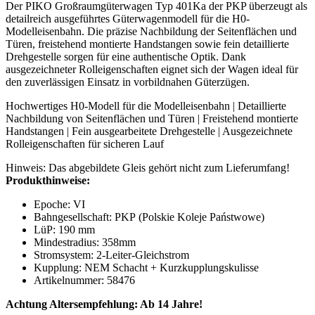
Der PIKO Großraumgüterwagen Typ 401Ka der PKP überzeugt als
detailreich ausgeführtes Güterwagenmodell für die H0-
Modelleisenbahn. Die präzise Nachbildung der Seitenflächen und
Türen, freistehend montierte Handstangen sowie fein detaillierte
Drehgestelle sorgen für eine authentische Optik. Dank
ausgezeichneter Rolleigenschaften eignet sich der Wagen ideal für
den zuverlässigen Einsatz in vorbildnahen Güterzügen.
Hochwertiges H0-Modell für die Modelleisenbahn | Detaillierte
Nachbildung von Seitenflächen und Türen | Freistehend montierte
Handstangen | Fein ausgearbeitete Drehgestelle | Ausgezeichnete
Rolleigenschaften für sicheren Lauf
Hinweis: Das abgebildete Gleis gehört nicht zum Lieferumfang!
Produkthinweise:
Epoche: VI
Bahngesellschaft: PKP (
Polskie Koleje Państwowe
)
LüP: 190 mm
Mindestradius: 358mm
Stromsystem: 2-Leiter-Gleichstrom
Kupplung: NEM Schacht + Kurzkupplungskulisse
Artikelnummer: 58476
Achtung Altersempfehlung: Ab 14 Jahre!