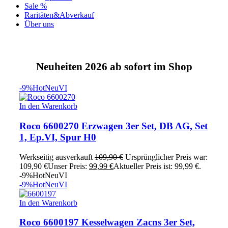
Sale %
Raritäten&Abverkauf
Über uns
Neuheiten 2026 ab sofort im Shop
-9%
Hot
Neu
VI
In den Warenkorb
Roco 6600270 Erzwagen 3er Set, DB AG, Set
1, Ep.VI, Spur H0
Werkseitig ausverkauft
109,90
€
Ursprünglicher Preis war:
109,90 €
Unser Preis:
99,99
€
Aktueller Preis ist: 99,99 €.
-9%
Hot
Neu
VI
-9%
Hot
Neu
VI
In den Warenkorb
Roco 6600197 Kesselwagen Zacns 3er Set,