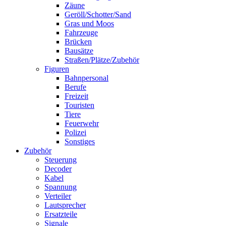
Zäune
Geröll/Schotter/Sand
Gras und Moos
Fahrzeuge
Brücken
Bausätze
Straßen/Plätze/Zubehör
Figuren
Bahnpersonal
Berufe
Freizeit
Touristen
Tiere
Feuerwehr
Polizei
Sonstiges
Zubehör
Steuerung
Decoder
Kabel
Spannung
Verteiler
Lautsprecher
Ersatzteile
Signale