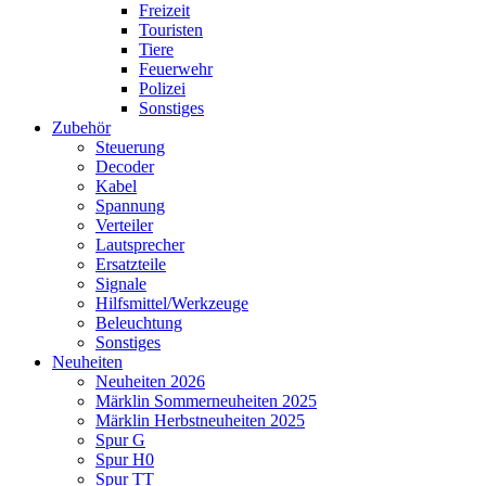
Freizeit
Touristen
Tiere
Feuerwehr
Polizei
Sonstiges
Zubehör
Steuerung
Decoder
Kabel
Spannung
Verteiler
Lautsprecher
Ersatzteile
Signale
Hilfsmittel/Werkzeuge
Beleuchtung
Sonstiges
Neuheiten
Neuheiten 2026
Märklin Sommerneuheiten 2025
Märklin Herbstneuheiten 2025
Spur G
Spur H0
Spur TT