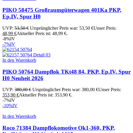
PIKO 58475 Großraumgüterwagen 401Ka PKP,
Ep.IV, Spur H0
UVP:
53,50
€
Ursprünglicher Preis war: 53,50 €
Unser Preis:
48,99
€
Aktueller Preis ist: 48,99 €.
-8%
IV
-7%
IV
In den Warenkorb
PIKO 50764 Dampflok TKt48 84, PKP, Ep.IV, Spur
H0 Neuheit 2026
UVP:
380,00
€
Ursprünglicher Preis war: 380,00 €
Unser Preis:
353,90
€
Aktueller Preis ist: 353,90 €.
-7%
IV
-10%
IV
In den Warenkorb
Roco 71384 Dampflokomotive Ok1-360, PKP,