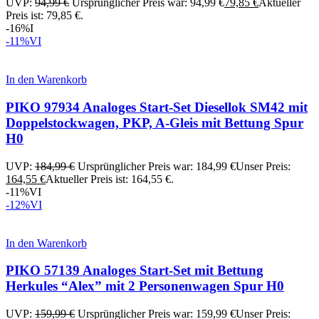
UVP:
94,99
€
Ursprünglicher Preis war: 94,99 €
79,85
€
Aktueller
Preis ist: 79,85 €.
-16%
I
-11%
VI
In den Warenkorb
PIKO 97934 Analoges Start-Set Diesellok SM42 mit
Doppelstockwagen, PKP, A-Gleis mit Bettung Spur
H0
UVP:
184,99
€
Ursprünglicher Preis war: 184,99 €
Unser Preis:
164,55
€
Aktueller Preis ist: 164,55 €.
-11%
VI
-12%
VI
In den Warenkorb
PIKO 57139 Analoges Start-Set mit Bettung
Herkules “Alex” mit 2 Personenwagen Spur H0
UVP:
159,99
€
Ursprünglicher Preis war: 159,99 €
Unser Preis: