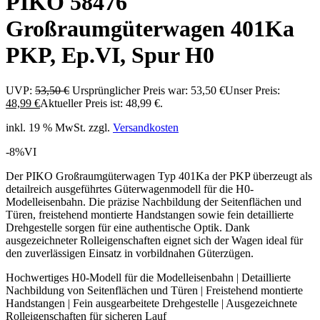
PIKO 58476
Großraumgüterwagen 401Ka
PKP, Ep.VI, Spur H0
UVP:
53,50
€
Ursprünglicher Preis war: 53,50 €
Unser Preis:
48,99
€
Aktueller Preis ist: 48,99 €.
inkl. 19 % MwSt.
zzgl.
Versandkosten
-8%
VI
Der PIKO Großraumgüterwagen Typ 401Ka der PKP überzeugt als
detailreich ausgeführtes Güterwagenmodell für die H0-
Modelleisenbahn. Die präzise Nachbildung der Seitenflächen und
Türen, freistehend montierte Handstangen sowie fein detaillierte
Drehgestelle sorgen für eine authentische Optik. Dank
ausgezeichneter Rolleigenschaften eignet sich der Wagen ideal für
den zuverlässigen Einsatz in vorbildnahen Güterzügen.
Hochwertiges H0-Modell für die Modelleisenbahn | Detaillierte
Nachbildung von Seitenflächen und Türen | Freistehend montierte
Handstangen | Fein ausgearbeitete Drehgestelle | Ausgezeichnete
Rolleigenschaften für sicheren Lauf