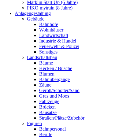
Märklin Start Up (6 Jahre)
PIKO mytrain (8 Jahre)
Anlagengestaltung
Gebäude
Bahnhöfe
Wohnhäuser
Landwirtschaft
Industrie & Handel
Feuerwehr & Polizei
Sonstiges
Landschaftsbau
Bäume
Hecken / Büsche
Blumen
Bahnübergänge
Zäune
Geröll/Schotter/Sand
Gras und Moos
Fahrzeuge
Brücken
Bausätze
Straßen/Plätze/Zubehör
Figuren
Bahnpersonal
Berufe