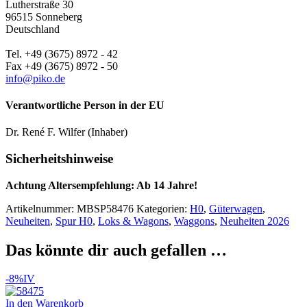
Lutherstraße 30
96515 Sonneberg
Deutschland
Tel. +49 (3675) 8972 - 42
Fax +49 (3675) 8972 - 50
info@piko.de
Verantwortliche Person in der EU
Dr. René F. Wilfer (Inhaber)
Sicherheitshinweise
Achtung Altersempfehlung: Ab 14 Jahre!
Artikelnummer:
MBSP58476
Kategorien:
H0
,
Güterwagen
,
Neuheiten
,
Spur H0
,
Loks & Wagons
,
Waggons
,
Neuheiten 2026
Das könnte dir auch gefallen …
-8%
IV
In den Warenkorb