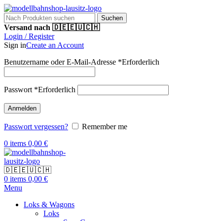
Suchen
Versand nach 🇩🇪🇪🇺🇨🇭
Login / Register
Sign in
Create an Account
Benutzername oder E-Mail-Adresse
*
Erforderlich
Passwort
*
Erforderlich
Anmelden
Passwort vergessen?
Remember me
0
items
0,00
€
🇩🇪🇪🇺🇨🇭
0
items
0,00
€
Menu
Loks & Wagons
Loks