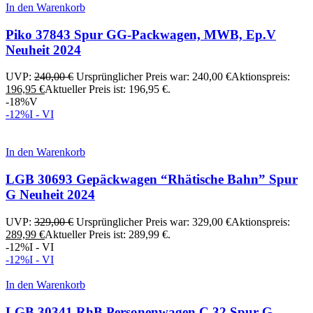
In den Warenkorb
Piko 37843 Spur GG-Packwagen, MWB, Ep.V
Neuheit 2024
UVP:
240,00
€
Ursprünglicher Preis war: 240,00 €
Aktionspreis:
196,95
€
Aktueller Preis ist: 196,95 €.
-18%
V
-12%
I - VI
In den Warenkorb
LGB 30693 Gepäckwagen “Rhätische Bahn” Spur
G Neuheit 2024
UVP:
329,00
€
Ursprünglicher Preis war: 329,00 €
Aktionspreis:
289,99
€
Aktueller Preis ist: 289,99 €.
-12%
I - VI
-12%
I - VI
In den Warenkorb
LGB 30341 RhB Personenwagen C 32 Spur G