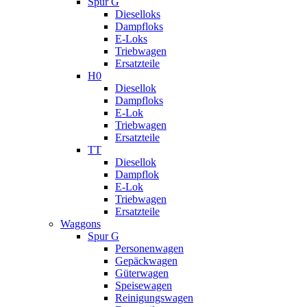
Spur G
Dieselloks
Dampfloks
E-Loks
Triebwagen
Ersatzteile
H0
Diesellok
Dampfloks
E-Lok
Triebwagen
Ersatzteile
TT
Diesellok
Dampflok
E-Lok
Triebwagen
Ersatzteile
Waggons
Spur G
Personenwagen
Gepäckwagen
Güterwagen
Speisewagen
Reinigungswagen