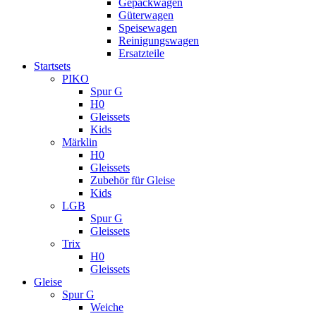
Gepäckwagen
Güterwagen
Speisewagen
Reinigungswagen
Ersatzteile
Startsets
PIKO
Spur G
H0
Gleissets
Kids
Märklin
H0
Gleissets
Zubehör für Gleise
Kids
LGB
Spur G
Gleissets
Trix
H0
Gleissets
Gleise
Spur G
Weiche