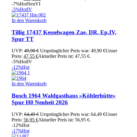
-7%
Hot
Neu
VI
-5%
Hot
IV
In den Warenkorb
Tillig 17437 Kesselwagen Zae, DR, Ep.IV,
Spur TT
UVP:
49,90
€
Ursprünglicher Preis war: 49,90 €
Unser
Preis:
47,55
€
Aktueller Preis ist: 47,55 €.
-5%
Hot
IV
-12%
Hot
In den Warenkorb
Busch 1964 Waldgasthaus »Köhlerhütte«
Spur H0 Neuheit 2026
UVP:
64,49
€
Ursprünglicher Preis war: 64,49 €
Unser
Preis:
56,95
€
Aktueller Preis ist: 56,95 €.
-12%
Hot
-17%
Hot