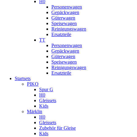
H0
Personenwagen
Gepäckwagen
Güterwagen
Speisewagen
Reinigungswagen
Ersatzteile
TT
Personenwagen
Gepäckwagen
Güterwagen
Speisewagen
Reinigungswagen
Ersatzteile
Startsets
PIKO
Spur G
H0
Gleissets
Kids
Märklin
H0
Gleissets
Zubehör für Gleise
Kids