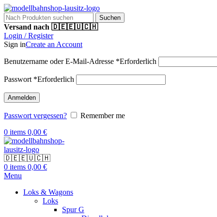
Suchen
Versand nach 🇩🇪🇪🇺🇨🇭
Login / Register
Sign in
Create an Account
Benutzername oder E-Mail-Adresse
*
Erforderlich
Passwort
*
Erforderlich
Anmelden
Passwort vergessen?
Remember me
0
items
0,00
€
🇩🇪🇪🇺🇨🇭
0
items
0,00
€
Menu
Loks & Wagons
Loks
Spur G