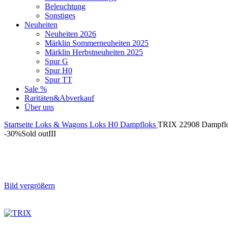
Beleuchtung
Sonstiges
Neuheiten
Neuheiten 2026
Märklin Sommerneuheiten 2025
Märklin Herbstneuheiten 2025
Spur G
Spur H0
Spur TT
Sale %
Raritäten&Abverkauf
Über uns
Startseite
Loks & Wagons
Loks
H0
Dampfloks
TRIX 22908 Dampflo
-30%
Sold out
III
Bild vergrößern