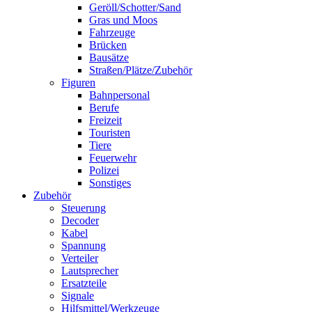
Geröll/Schotter/Sand
Gras und Moos
Fahrzeuge
Brücken
Bausätze
Straßen/Plätze/Zubehör
Figuren
Bahnpersonal
Berufe
Freizeit
Touristen
Tiere
Feuerwehr
Polizei
Sonstiges
Zubehör
Steuerung
Decoder
Kabel
Spannung
Verteiler
Lautsprecher
Ersatzteile
Signale
Hilfsmittel/Werkzeuge