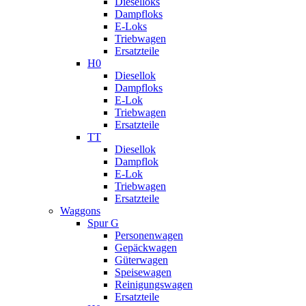
Dieselloks
Dampfloks
E-Loks
Triebwagen
Ersatzteile
H0
Diesellok
Dampfloks
E-Lok
Triebwagen
Ersatzteile
TT
Diesellok
Dampflok
E-Lok
Triebwagen
Ersatzteile
Waggons
Spur G
Personenwagen
Gepäckwagen
Güterwagen
Speisewagen
Reinigungswagen
Ersatzteile