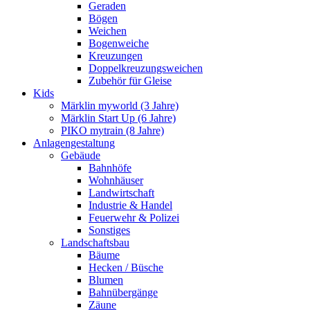
Geraden
Bögen
Weichen
Bogenweiche
Kreuzungen
Doppelkreuzungsweichen
Zubehör für Gleise
Kids
Märklin myworld (3 Jahre)
Märklin Start Up (6 Jahre)
PIKO mytrain (8 Jahre)
Anlagengestaltung
Gebäude
Bahnhöfe
Wohnhäuser
Landwirtschaft
Industrie & Handel
Feuerwehr & Polizei
Sonstiges
Landschaftsbau
Bäume
Hecken / Büsche
Blumen
Bahnübergänge
Zäune