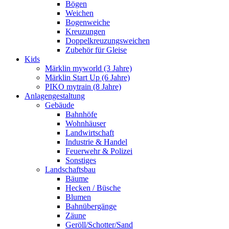
Bögen
Weichen
Bogenweiche
Kreuzungen
Doppelkreuzungsweichen
Zubehör für Gleise
Kids
Märklin myworld (3 Jahre)
Märklin Start Up (6 Jahre)
PIKO mytrain (8 Jahre)
Anlagengestaltung
Gebäude
Bahnhöfe
Wohnhäuser
Landwirtschaft
Industrie & Handel
Feuerwehr & Polizei
Sonstiges
Landschaftsbau
Bäume
Hecken / Büsche
Blumen
Bahnübergänge
Zäune
Geröll/Schotter/Sand