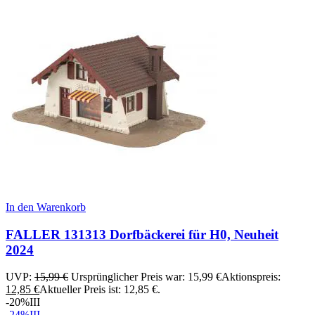
In den Warenkorb
FALLER 131313 Dorfbäckerei für H0, Neuheit
2024
UVP:
15,99
€
Ursprünglicher Preis war: 15,99 €
Aktionspreis:
12,85
€
Aktueller Preis ist: 12,85 €.
-20%
III
-24%
III