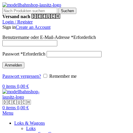
Suchen
Versand nach 🇩🇪🇪🇺🇨🇭
Login / Register
Sign in
Create an Account
Benutzername oder E-Mail-Adresse
*
Erforderlich
Passwort
*
Erforderlich
Anmelden
Passwort vergessen?
Remember me
0
items
0,00
€
🇩🇪🇪🇺🇨🇭
0
items
0,00
€
Menu
Loks & Wagons
Loks