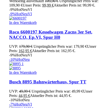
Werkseitig ausverkauft
109,90
€
Ursprünglicher Preis war:
109,90 €
Unser Preis:
99,99
€
Aktueller Preis ist: 99,99 €.
-9%
Hot
Neu
VI
-9%
Hot
Neu
VI
In den Warenkorb
Roco 6600197 Kesselwagen Zacns 3er Set,
NACCO, Ep.VI, Spur H0
UVP:
179,90
€
Ursprünglicher Preis war: 179,90 €
Unser
Preis:
162,95
€
Aktueller Preis ist: 162,95 €.
-9%
Hot
Neu
VI
-10%
Hot
Neu
In den Warenkorb
Busch 8895 Bahnwärterhaus, Spur TT
UVP:
49,99
€
Ursprünglicher Preis war: 49,99 €
Unser
Preis:
44,95
€
Aktueller Preis ist: 44,95 €.
-10%
Hot
Neu
-7%
Hot
Neu
VI