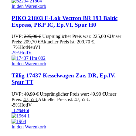
In den Warenkorb
PIKO 21803 E-Lok Vectron BR 193 Baltic
Express, PKP IC, Ep.VI, Spur H0
UVP:
225,00
€
Ursprünglicher Preis war: 225,00 €
Unser
Preis:
209,70
€
Aktueller Preis ist: 209,70 €.
-7%
Hot
Neu
VI
-5%
Hot
IV
In den Warenkorb
Tillig 17437 Kesselwagen Zae, DR, Ep.IV,
Spur TT
UVP:
49,90
€
Ursprünglicher Preis war: 49,90 €
Unser
Preis:
47,55
€
Aktueller Preis ist: 47,55 €.
-5%
Hot
IV
-12%
Hot
In den Warenkorb