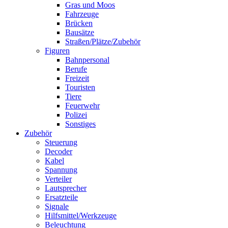
Gras und Moos
Fahrzeuge
Brücken
Bausätze
Straßen/Plätze/Zubehör
Figuren
Bahnpersonal
Berufe
Freizeit
Touristen
Tiere
Feuerwehr
Polizei
Sonstiges
Zubehör
Steuerung
Decoder
Kabel
Spannung
Verteiler
Lautsprecher
Ersatzteile
Signale
Hilfsmittel/Werkzeuge
Beleuchtung