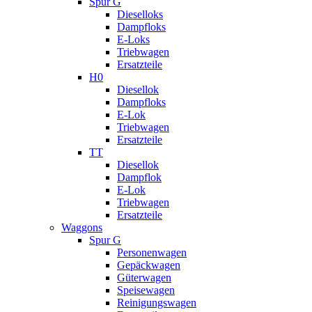
Spur G
Dieselloks
Dampfloks
E-Loks
Triebwagen
Ersatzteile
H0
Diesellok
Dampfloks
E-Lok
Triebwagen
Ersatzteile
TT
Diesellok
Dampflok
E-Lok
Triebwagen
Ersatzteile
Waggons
Spur G
Personenwagen
Gepäckwagen
Güterwagen
Speisewagen
Reinigungswagen