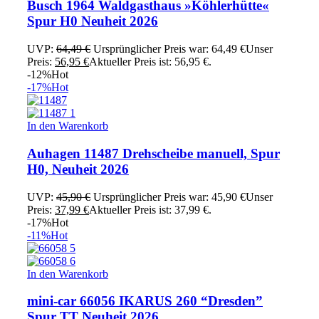
Busch 1964 Waldgasthaus »Köhlerhütte«
Spur H0 Neuheit 2026
UVP:
64,49
€
Ursprünglicher Preis war: 64,49 €
Unser
Preis:
56,95
€
Aktueller Preis ist: 56,95 €.
-12%
Hot
-17%
Hot
In den Warenkorb
Auhagen 11487 Drehscheibe manuell, Spur
H0, Neuheit 2026
UVP:
45,90
€
Ursprünglicher Preis war: 45,90 €
Unser
Preis:
37,99
€
Aktueller Preis ist: 37,99 €.
-17%
Hot
-11%
Hot
In den Warenkorb
mini-car 66056 IKARUS 260 “Dresden”
Spur TT Neuheit 2026