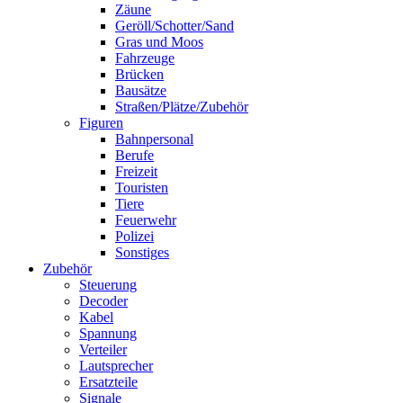
Zäune
Geröll/Schotter/Sand
Gras und Moos
Fahrzeuge
Brücken
Bausätze
Straßen/Plätze/Zubehör
Figuren
Bahnpersonal
Berufe
Freizeit
Touristen
Tiere
Feuerwehr
Polizei
Sonstiges
Zubehör
Steuerung
Decoder
Kabel
Spannung
Verteiler
Lautsprecher
Ersatzteile
Signale