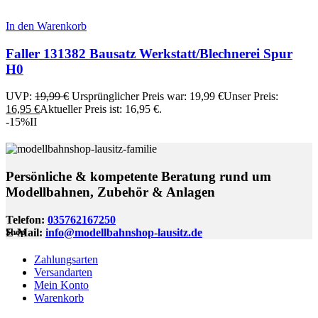
In den Warenkorb
Faller 131382 Bausatz Werkstatt/Blechnerei Spur
H0
UVP:
19,99
€
Ursprünglicher Preis war: 19,99 €
Unser Preis:
16,95
€
Aktueller Preis ist: 16,95 €.
-15%
II
Persönliche & kompetente Beratung rund um
Modellbahnen, Zubehör & Anlagen
Telefon:
035762167250
E-Mail:
info@modellbahnshop-lausitz.de
Shop
Zahlungsarten
Versandarten
Mein Konto
Warenkorb