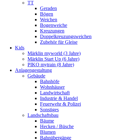
TT
Geraden
Bögen
Weichen
Bogenweiche
Kreuzungen
Doppelkreuzungsweichen
Zubehör für Gleise
Kids
Märklin myworld (3 Jahre)
Märklin Start Up (6 Jahre)
PIKO mytrain (8 Jahre)
Anlagengestaltung
Gebäude
Bahnhöfe
Wohnhäuser
Landwirtschaft
Industrie & Handel
Feuerwehr & Polizei
Sonstiges
Landschaftsbau
Bäume
Hecken / Büsche
Blumen
Bahnübergänge