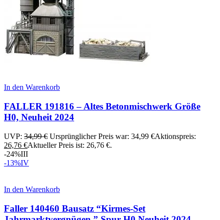
In den Warenkorb
FALLER 191816 – Altes Betonmischwerk Größe
H0, Neuheit 2024
UVP:
34,99
€
Ursprünglicher Preis war: 34,99 €
Aktionspreis:
26,76
€
Aktueller Preis ist: 26,76 €.
-24%
III
-13%
IV
In den Warenkorb
Faller 140460 Bausatz “Kirmes-Set
Jahrmarktvergnügen ” Spur H0 Neuheit 2024