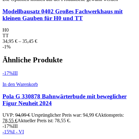
Modellbausatz 0402 Großes Fachwerkhaus mit
kleinen Gauben für H0 und TT
H0
TT
34,95
€
–
35,45
€
-1%
Ähnliche Produkte
-17%
III
In den Warenkorb
Pola G 330878 Bahnwärterbude mit beweglicher
Figur Neuheit 2024
UVP:
94,99
€
Ursprünglicher Preis war: 94,99 €
Aktionspreis:
78,55
€
Aktueller Preis ist: 78,55 €.
-17%
III
-15%
I - VI