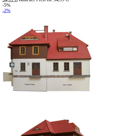
-5%
-2%