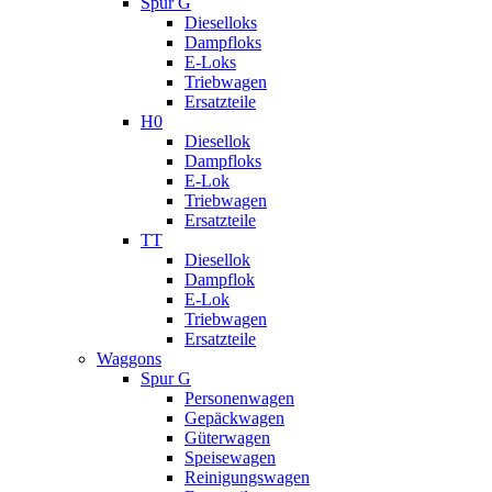
Spur G
Dieselloks
Dampfloks
E-Loks
Triebwagen
Ersatzteile
H0
Diesellok
Dampfloks
E-Lok
Triebwagen
Ersatzteile
TT
Diesellok
Dampflok
E-Lok
Triebwagen
Ersatzteile
Waggons
Spur G
Personenwagen
Gepäckwagen
Güterwagen
Speisewagen
Reinigungswagen