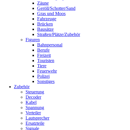
Zäune
Geröll/Schotter/Sand
Gras und Moos
Fahrzeuge
Brücken
Bausätze
Straßen/Plätze/Zubehör
Figuren
Bahnpersonal
Berufe
Freizeit
Touristen
Tiere
Feuerwehr
Polizei
Sonstiges
Zubehör
Steuerung
Decoder
Kabel
Spannung
Verteiler
Lautsprecher
Ersatzteile
Signale