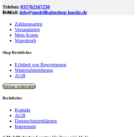
Telefon:
035762167250
E-Mail:
info@modellbahnshop-lausitz.de
Shop
Zahlungsarten
Versandarten
Mein Konto
Warenkorb
Shop Rechtliches
Echtheit von Bewertungen
Widerrufsbelehrung
AGB
Vertrag widerrufen
Rechtliches
Kontakt
AGB
Datenschutzerklärung
Impressum