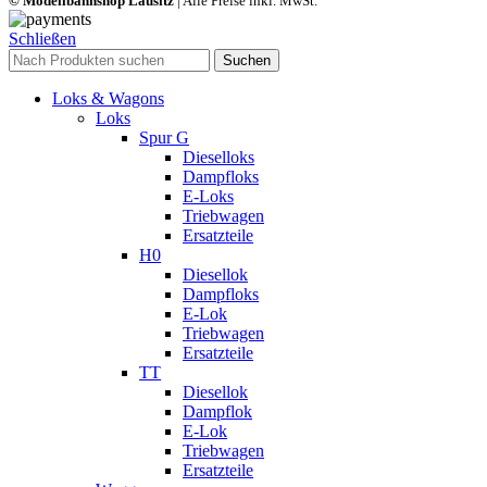
© Modellbahnshop Lausitz
| Alle Preise inkl. MwSt.
Schließen
Suchen
Loks & Wagons
Loks
Spur G
Dieselloks
Dampfloks
E-Loks
Triebwagen
Ersatzteile
H0
Diesellok
Dampfloks
E-Lok
Triebwagen
Ersatzteile
TT
Diesellok
Dampflok
E-Lok
Triebwagen
Ersatzteile