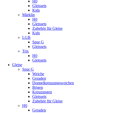
H0
Gleissets
Kids
Märklin
H0
Gleissets
Zubehör für Gleise
Kids
LGB
Spur G
Gleissets
Trix
H0
Gleissets
Gleise
Spur G
Weiche
Geraden
Doppelkreuzungsweichen
Bögen
Kreuzungen
Gleissets
Zubehör für Gleise
H0
Geraden