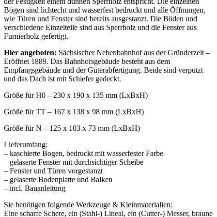
der Festigkeit einem dünnen Sperrholz entspricht. Die einzelnen
Bögen sind lichtecht und wasserfest bedruckt und alle Öffnungen,
wie Türen und Fenster sind bereits ausgestanzt. Die Böden und
verschiedene Einzelteile sind aus Sperrholz und die Fenster aus
Furnierholz gefertigt.
Hier angeboten:
Sächsischer Nebenbahnhof aus der Gründerzeit –
Eröffnet 1889. Das Bahnhofsgebäude besteht aus dem
Empfangsgebäude und der Güterabfertigung. Beide sind verputzt
und das Dach ist mit Schiefer gedeckt.
Größe für H0 – 230 x 190 x 135 mm (LxBxH)
Größe für TT – 167 x 138 x 98 mm (LxBxH)
Größe für N – 125 x 103 x 73 mm (LxBxH)
Lieferumfang:
– kaschierte Bogen, bedruckt mit wasserfester Farbe
– gelaserte Fenster mit durchsichtiger Scheibe
– Fenster und Türen vorgestanzt
– gelaserte Bodenplatte und Balken
– incl. Bauanleitung
Sie benötigen folgende Werkzeuge & Kleinmaterialien:
Eine scharfe Schere, ein (Stahl-) Lineal, ein (Cutter-) Messer, braune