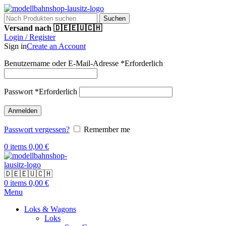
Suchen
Versand nach 🇩🇪🇪🇺🇨🇭
Login / Register
Sign in
Create an Account
Benutzername oder E-Mail-Adresse
*
Erforderlich
Passwort
*
Erforderlich
Anmelden
Passwort vergessen?
Remember me
0
items
0,00
€
🇩🇪🇪🇺🇨🇭
0
items
0,00
€
Menu
Loks & Wagons
Loks