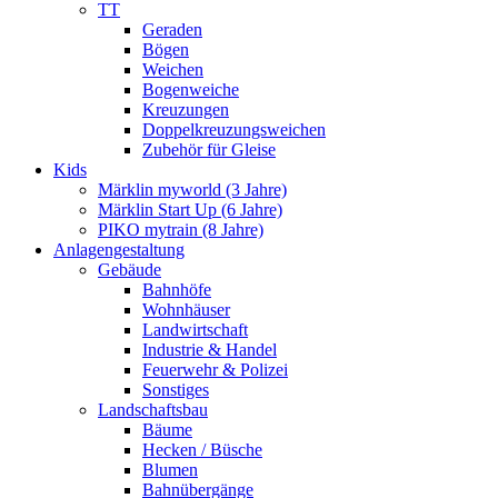
TT
Geraden
Bögen
Weichen
Bogenweiche
Kreuzungen
Doppelkreuzungsweichen
Zubehör für Gleise
Kids
Märklin myworld (3 Jahre)
Märklin Start Up (6 Jahre)
PIKO mytrain (8 Jahre)
Anlagengestaltung
Gebäude
Bahnhöfe
Wohnhäuser
Landwirtschaft
Industrie & Handel
Feuerwehr & Polizei
Sonstiges
Landschaftsbau
Bäume
Hecken / Büsche
Blumen
Bahnübergänge