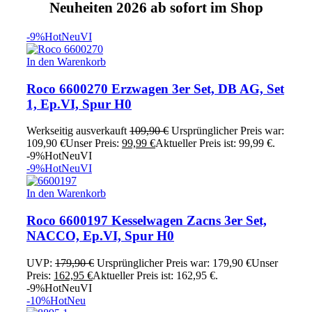
Neuheiten 2026 ab sofort im Shop
-9%
Hot
Neu
VI
In den Warenkorb
Roco 6600270 Erzwagen 3er Set, DB AG, Set
1, Ep.VI, Spur H0
Werkseitig ausverkauft
109,90
€
Ursprünglicher Preis war:
109,90 €
Unser Preis:
99,99
€
Aktueller Preis ist: 99,99 €.
-9%
Hot
Neu
VI
-9%
Hot
Neu
VI
In den Warenkorb
Roco 6600197 Kesselwagen Zacns 3er Set,
NACCO, Ep.VI, Spur H0
UVP:
179,90
€
Ursprünglicher Preis war: 179,90 €
Unser
Preis:
162,95
€
Aktueller Preis ist: 162,95 €.
-9%
Hot
Neu
VI
-10%
Hot
Neu