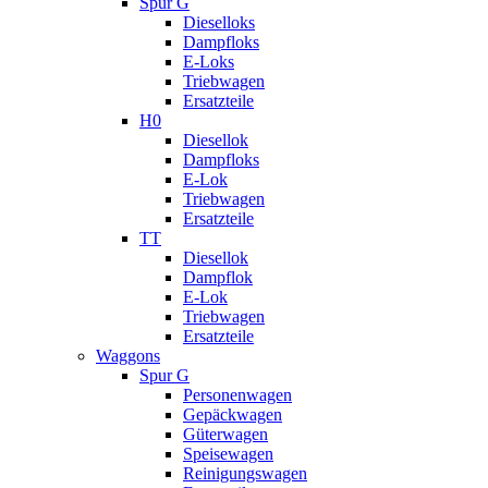
Spur G
Dieselloks
Dampfloks
E-Loks
Triebwagen
Ersatzteile
H0
Diesellok
Dampfloks
E-Lok
Triebwagen
Ersatzteile
TT
Diesellok
Dampflok
E-Lok
Triebwagen
Ersatzteile
Waggons
Spur G
Personenwagen
Gepäckwagen
Güterwagen
Speisewagen
Reinigungswagen