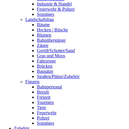
Industrie & Handel
Feuerwehr & Polizei
Sonstiges
Landschaftsbau
Bäume
Hecken / Büsche
Blumen
Bahnübergänge
Zäune
Geröll/Schotter/Sand
Gras und Moos
Fahrzeuge
Brücken
Bausätze
Straßen/Plätze/Zubehör
Figuren
Bahnpersonal
Berufe
Freizeit
Touristen
Tiere
Feuerwehr
Polizei
Sonstiges
Zubehör