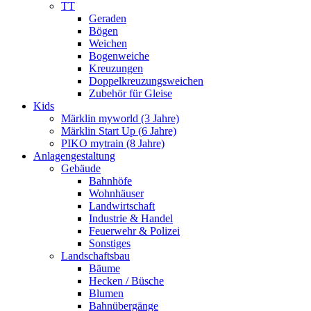
TT
Geraden
Bögen
Weichen
Bogenweiche
Kreuzungen
Doppelkreuzungsweichen
Zubehör für Gleise
Kids
Märklin myworld (3 Jahre)
Märklin Start Up (6 Jahre)
PIKO mytrain (8 Jahre)
Anlagengestaltung
Gebäude
Bahnhöfe
Wohnhäuser
Landwirtschaft
Industrie & Handel
Feuerwehr & Polizei
Sonstiges
Landschaftsbau
Bäume
Hecken / Büsche
Blumen
Bahnübergänge