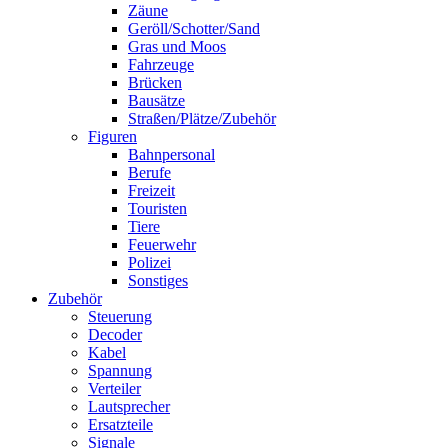
Zäune
Geröll/Schotter/Sand
Gras und Moos
Fahrzeuge
Brücken
Bausätze
Straßen/Plätze/Zubehör
Figuren
Bahnpersonal
Berufe
Freizeit
Touristen
Tiere
Feuerwehr
Polizei
Sonstiges
Zubehör
Steuerung
Decoder
Kabel
Spannung
Verteiler
Lautsprecher
Ersatzteile
Signale