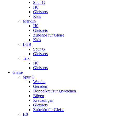
Spur G
H0
Gleissets
Kids
Märklin
H0
Gleissets
Zubehör für Gleise
Kids
LGB
Spur G
Gleissets
Trix
H0
Gleissets
Gleise
Spur G
Weiche
Geraden
Doppelkreuzungsweichen
Bögen
Kreuzungen
Gleissets
Zubehör für Gleise
H0