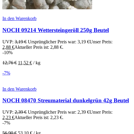
In den Warenkorb
NOCH 09214 Wettersteingeröll 250g Beutel
UVP:
3,19
€
Ursprünglicher Preis war: 3,19 €
Unser Preis:
2,88
€
Aktueller Preis ist: 2,88 €.
-10%
12,76
€
11,52
€
/
kg
-7%
In den Warenkorb
NOCH 08470 Streumaterial dunkelgrün 42g Beutel
UVP:
2,39
€
Ursprünglicher Preis war: 2,39 €
Unser Preis:
2,23
€
Aktueller Preis ist: 2,23 €.
-7%
56,90
€
53,10
€
/
kg