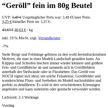
“Geröll” fein im 80g Beutel
UVP:
3,49
€
Ursprünglicher Preis war: 3,49 €
Unser Preis:
3,25
€
Aktueller Preis ist: 3,25 €.
43,63
€
40,63
€
/
kg
inkl. 19 % MwSt.
zzgl.
Versandkosten
-7%
Steile Berge und Felshänge gehören zu den wohl beeindruckendsten
Motiven, die man in einer Modell-Landschaft gestalten kann. An
Klippen und Schrofen brechen immer wieder kleinere und größere
Fels- und Geröllblöcke ab und sammeln sich in Geröllfeldern
unterhalb der Steilwände oder in Flussbetten. Das Geröll von
NOCH eignet sich ideal, um solche Felsabrisse, Geröllfelder und
wunderschöne Fluss- und Seebetten im Modell nachzubilden und
perfekt zu detaillieren. Es wird in drei verschiedenen Körnungen
angeboten und kann sortenrein oder gemischt verwendet werden.
Lieferzeit:
2-3 Werktage
Vorrätig