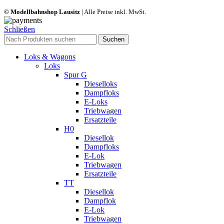
© Modellbahnshop Lausitz
| Alle Preise inkl. MwSt.
Schließen
Suchen
Loks & Wagons
Loks
Spur G
Dieselloks
Dampfloks
E-Loks
Triebwagen
Ersatzteile
H0
Diesellok
Dampfloks
E-Lok
Triebwagen
Ersatzteile
TT
Diesellok
Dampflok
E-Lok
Triebwagen