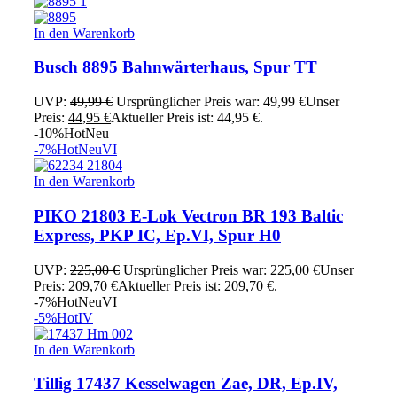
In den Warenkorb
Busch 8895 Bahnwärterhaus, Spur TT
UVP:
49,99
€
Ursprünglicher Preis war: 49,99 €
Unser
Preis:
44,95
€
Aktueller Preis ist: 44,95 €.
-10%
Hot
Neu
-7%
Hot
Neu
VI
In den Warenkorb
PIKO 21803 E-Lok Vectron BR 193 Baltic
Express, PKP IC, Ep.VI, Spur H0
UVP:
225,00
€
Ursprünglicher Preis war: 225,00 €
Unser
Preis:
209,70
€
Aktueller Preis ist: 209,70 €.
-7%
Hot
Neu
VI
-5%
Hot
IV
In den Warenkorb
Tillig 17437 Kesselwagen Zae, DR, Ep.IV,