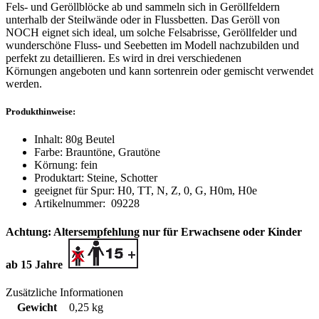
Fels- und Geröllblöcke ab und sammeln sich in Geröllfeldern
unterhalb der Steilwände oder in Flussbetten. Das Geröll von
NOCH eignet sich ideal, um solche Felsabrisse, Geröllfelder und
wunderschöne Fluss- und Seebetten im Modell nachzubilden und
perfekt zu detaillieren. Es wird in drei verschiedenen
Körnungen angeboten und kann sortenrein oder gemischt verwendet
werden.
Produkthinweise:
Inhalt: 80g Beutel
Farbe: Brauntöne, Grautöne
Körnung: fein
Produktart: Steine, Schotter
geeignet für Spur:
H0,
TT,
N,
Z,
0,
G,
H0m,
H0e
Artikelnummer:
09228
Achtung: Altersempfehlung nur für Erwachsene oder Kinder
ab 15 Jahre
Zusätzliche Informationen
Gewicht
0,25 kg