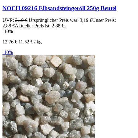
NOCH 09216 Elbsandsteingeröll 250g Beutel
UVP:
3,19
€
Ursprünglicher Preis war: 3,19 €
Unser Preis:
2,88
€
Aktueller Preis ist: 2,88 €.
-10%
12,76
€
11,52
€
/
kg
-10%