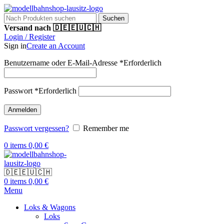
Suchen
Versand nach 🇩🇪🇪🇺🇨🇭
Login / Register
Sign in
Create an Account
Benutzername oder E-Mail-Adresse
*
Erforderlich
Passwort
*
Erforderlich
Anmelden
Passwort vergessen?
Remember me
0
items
0,00
€
🇩🇪🇪🇺🇨🇭
0
items
0,00
€
Menu
Loks & Wagons
Loks