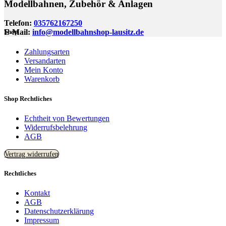
Modellbahnen, Zubehör & Anlagen
Telefon:
035762167250
E-Mail:
info@modellbahnshop-lausitz.de
Shop
Zahlungsarten
Versandarten
Mein Konto
Warenkorb
Shop Rechtliches
Echtheit von Bewertungen
Widerrufsbelehrung
AGB
Vertrag widerrufen
Rechtliches
Kontakt
AGB
Datenschutzerklärung
Impressum