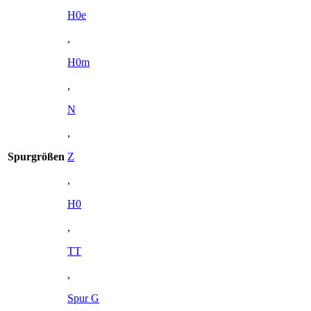
H0e
,
H0m
,
N
,
Spurgrößen
Z
,
H0
,
TT
,
Spur G