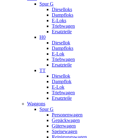
Spur G
Dieselloks
Dampfloks
E-Loks
Triebwagen
Ersatzteile
H0
Diesellok
Dampfloks
E-Lok
Triebwagen
Ersatzteile
TT
Diesellok
Dampflok
E-Lok
Triebwagen
Ersatzteile
Waggons
Spur G
Personenwagen
Gepäckwagen
Güterwagen
Speisewagen
Reinigungswagen