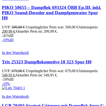
PIKO 50655 – Dampflok 693324 ÖBB Ep.III, inkl.
PIKO Sound-Decoder und Dampfgenerator Spur
H0
UVP:
509,00
€
Ursprünglicher Preis war: 509,00 €
Aktionspreis:
299,99
€
Aktueller Preis ist: 299,99 €.
-41%
III
-19%
III
In den Warenkorb
Trix 25323 Dampflokomotive 18 323 Spur H0
UVP:
679,00
€
Ursprünglicher Preis war: 679,00 €
Aktionspreis:
549,95
€
Aktueller Preis ist: 549,95 €.
-19%
III
-10%
In den Warenkorb
LGB 70403 Startset Güterzug mit Dampflok Spur G