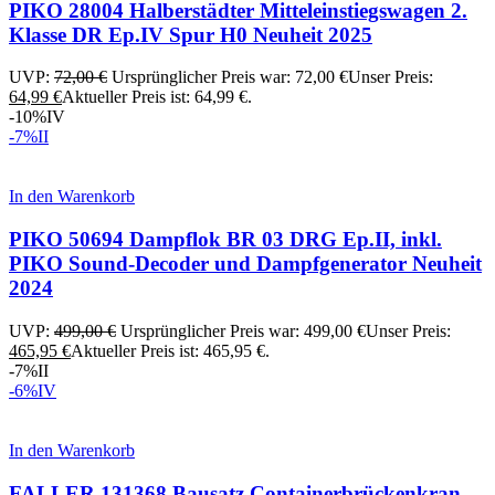
PIKO 28004 Halberstädter Mitteleinstiegswagen 2.
Klasse DR Ep.IV Spur H0 Neuheit 2025
UVP:
72,00
€
Ursprünglicher Preis war: 72,00 €
Unser Preis:
64,99
€
Aktueller Preis ist: 64,99 €.
-10%
IV
-7%
II
In den Warenkorb
PIKO 50694 Dampflok BR 03 DRG Ep.II, inkl.
PIKO Sound-Decoder und Dampfgenerator Neuheit
2024
UVP:
499,00
€
Ursprünglicher Preis war: 499,00 €
Unser Preis:
465,95
€
Aktueller Preis ist: 465,95 €.
-7%
II
-6%
IV
In den Warenkorb
FALLER 131368 Bausatz Containerbrückenkran