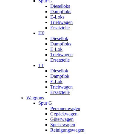
Spur G
Dieselloks
Dampfloks
E-Loks
Triebwagen
Ersatzteile
H0
Diesellok
Dampfloks
E-Lok
Triebwagen
Ersatzteile
TT
Diesellok
Dampflok
E-Lok
Triebwagen
Ersatzteile
Waggons
Spur G
Personenwagen
Gepäckwagen
Güterwagen
Speisewagen
Reinigungswagen