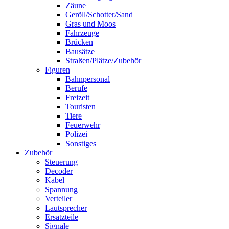
Zäune
Geröll/Schotter/Sand
Gras und Moos
Fahrzeuge
Brücken
Bausätze
Straßen/Plätze/Zubehör
Figuren
Bahnpersonal
Berufe
Freizeit
Touristen
Tiere
Feuerwehr
Polizei
Sonstiges
Zubehör
Steuerung
Decoder
Kabel
Spannung
Verteiler
Lautsprecher
Ersatzteile
Signale