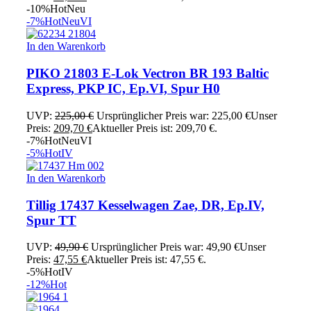
-10%
Hot
Neu
-7%
Hot
Neu
VI
In den Warenkorb
PIKO 21803 E-Lok Vectron BR 193 Baltic
Express, PKP IC, Ep.VI, Spur H0
UVP:
225,00
€
Ursprünglicher Preis war: 225,00 €
Unser
Preis:
209,70
€
Aktueller Preis ist: 209,70 €.
-7%
Hot
Neu
VI
-5%
Hot
IV
In den Warenkorb
Tillig 17437 Kesselwagen Zae, DR, Ep.IV,
Spur TT
UVP:
49,90
€
Ursprünglicher Preis war: 49,90 €
Unser
Preis:
47,55
€
Aktueller Preis ist: 47,55 €.
-5%
Hot
IV
-12%
Hot