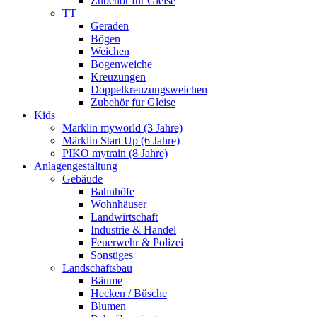
Zubehör für Gleise
TT
Geraden
Bögen
Weichen
Bogenweiche
Kreuzungen
Doppelkreuzungsweichen
Zubehör für Gleise
Kids
Märklin myworld (3 Jahre)
Märklin Start Up (6 Jahre)
PIKO mytrain (8 Jahre)
Anlagengestaltung
Gebäude
Bahnhöfe
Wohnhäuser
Landwirtschaft
Industrie & Handel
Feuerwehr & Polizei
Sonstiges
Landschaftsbau
Bäume
Hecken / Büsche
Blumen