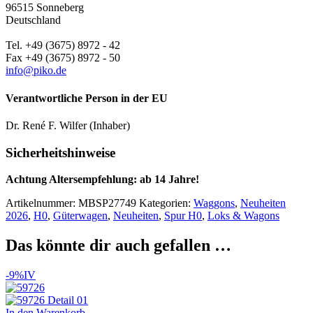
96515 Sonneberg
Deutschland
Tel. +49 (3675) 8972 - 42
Fax +49 (3675) 8972 - 50
info@piko.de
Verantwortliche Person in der EU
Dr. René F. Wilfer (Inhaber)
Sicherheitshinweise
Achtung Altersempfehlung: ab 14 Jahre!
Artikelnummer:
MBSP27749
Kategorien:
Waggons
,
Neuheiten
2026
,
H0
,
Güterwagen
,
Neuheiten
,
Spur H0
,
Loks & Wagons
Das könnte dir auch gefallen …
-9%
IV
In den Warenkorb