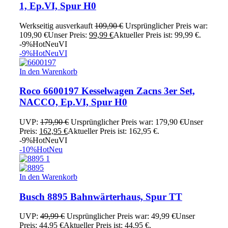
1, Ep.VI, Spur H0
Werkseitig ausverkauft
109,90
€
Ursprünglicher Preis war:
109,90 €
Unser Preis:
99,99
€
Aktueller Preis ist: 99,99 €.
-9%
Hot
Neu
VI
-9%
Hot
Neu
VI
In den Warenkorb
Roco 6600197 Kesselwagen Zacns 3er Set,
NACCO, Ep.VI, Spur H0
UVP:
179,90
€
Ursprünglicher Preis war: 179,90 €
Unser
Preis:
162,95
€
Aktueller Preis ist: 162,95 €.
-9%
Hot
Neu
VI
-10%
Hot
Neu
In den Warenkorb
Busch 8895 Bahnwärterhaus, Spur TT
UVP:
49,99
€
Ursprünglicher Preis war: 49,99 €
Unser
Preis:
44,95
€
Aktueller Preis ist: 44,95 €.