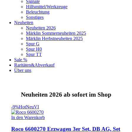
Signale
Hilfsmittel/Werkzeuge
Beleuchtung
Sonstiges
Neuheiten
Neuheiten 2026
Märklin Sommerneuheiten 2025
Märklin Herbstneuheiten 2025
Spur G
Spur H0
Spur TT
Sale %
Raritäten&Abverkauf
Über uns
Neuheiten 2026 ab sofort im Shop
-9%
Hot
Neu
VI
In den Warenkorb
Roco 6600270 Erzwagen 3er Set, DB AG, Set