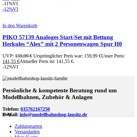
-11%
VI
-12%
VI
In den Warenkorb
PIKO 57139 Analoges Start-Set mit Bettung
Herkules “Alex” mit 2 Personenwagen Spur H0
UVP:
159,99
€
Ursprünglicher Preis war: 159,99 €
Unser Preis:
141,55
€
Aktueller Preis ist: 141,55 €.
-12%
VI
Persönliche & kompetente Beratung rund um
Modellbahnen, Zubehör & Anlagen
Telefon:
035762167250
E-Mail:
info@modellbahnshop-lausitz.de
Shop
Zahlungsarten
Versandarten