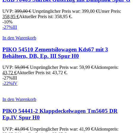
UVP:
399,00
€
Ursprünglicher Preis war: 399,00 €
Unser Preis:
358,95
€
Aktueller Preis ist: 358,95 €.
-10%
-27%
III
In den Warenkorb
PIKO 54510 Zementsilowagen Kds67 mit 3
Behältern, DB, Ep. III Spur H0
UVP:
59,99
€
Ursprünglicher Preis war: 59,99 €
Aktionspreis:
43,72
€
Aktueller Preis ist: 43,72 €.
-27%
III
-22%
IV
In den Warenkorb
PIKO 54441-2 Klappdeckelwagen Tm5605 DR
Ep.IV Spur H0
UVP:
41,99
€
Ursprünglicher Preis war: 41,99 €
Aktionspreis: