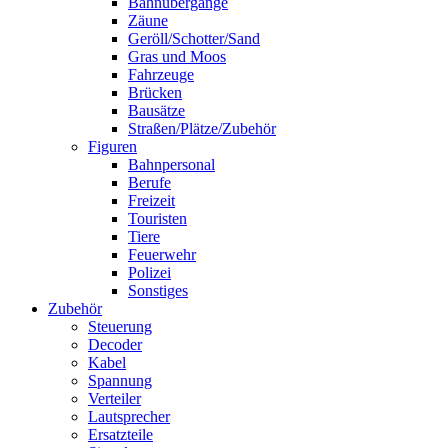
Bahnübergänge
Zäune
Geröll/Schotter/Sand
Gras und Moos
Fahrzeuge
Brücken
Bausätze
Straßen/Plätze/Zubehör
Figuren
Bahnpersonal
Berufe
Freizeit
Touristen
Tiere
Feuerwehr
Polizei
Sonstiges
Zubehör
Steuerung
Decoder
Kabel
Spannung
Verteiler
Lautsprecher
Ersatzteile