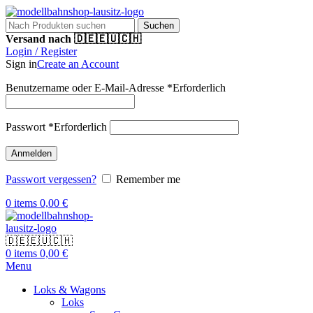
Suchen
Versand nach 🇩🇪🇪🇺🇨🇭
Login / Register
Sign in
Create an Account
Benutzername oder E-Mail-Adresse
*
Erforderlich
Passwort
*
Erforderlich
Anmelden
Passwort vergessen?
Remember me
0
items
0,00
€
🇩🇪🇪🇺🇨🇭
0
items
0,00
€
Menu
Loks & Wagons
Loks