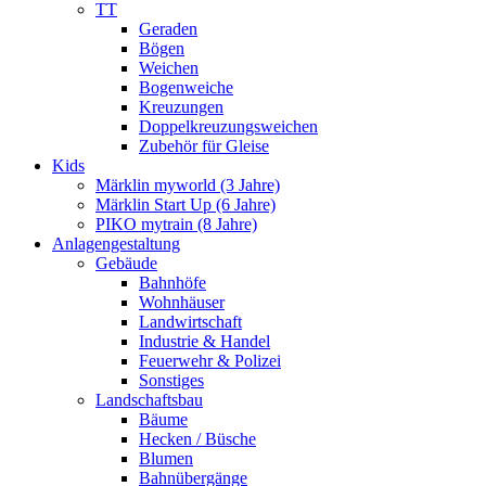
TT
Geraden
Bögen
Weichen
Bogenweiche
Kreuzungen
Doppelkreuzungsweichen
Zubehör für Gleise
Kids
Märklin myworld (3 Jahre)
Märklin Start Up (6 Jahre)
PIKO mytrain (8 Jahre)
Anlagengestaltung
Gebäude
Bahnhöfe
Wohnhäuser
Landwirtschaft
Industrie & Handel
Feuerwehr & Polizei
Sonstiges
Landschaftsbau
Bäume
Hecken / Büsche
Blumen
Bahnübergänge