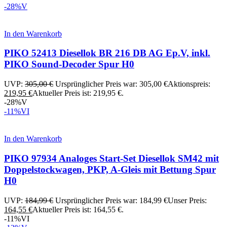
-28%
V
In den Warenkorb
PIKO 52413 Diesellok BR 216 DB AG Ep.V, inkl.
PIKO Sound-Decoder Spur H0
UVP:
305,00
€
Ursprünglicher Preis war: 305,00 €
Aktionspreis:
219,95
€
Aktueller Preis ist: 219,95 €.
-28%
V
-11%
VI
In den Warenkorb
PIKO 97934 Analoges Start-Set Diesellok SM42 mit
Doppelstockwagen, PKP, A-Gleis mit Bettung Spur
H0
UVP:
184,99
€
Ursprünglicher Preis war: 184,99 €
Unser Preis:
164,55
€
Aktueller Preis ist: 164,55 €.
-11%
VI