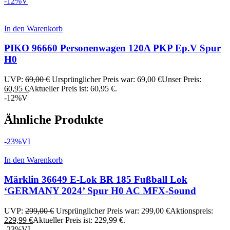
-12%
V
In den Warenkorb
PIKO 96660 Personenwagen 120A PKP Ep.V Spur
H0
UVP:
69,00
€
Ursprünglicher Preis war: 69,00 €
Unser Preis:
60,95
€
Aktueller Preis ist: 60,95 €.
-12%
V
Ähnliche Produkte
-23%
VI
In den Warenkorb
Märklin 36649 E-Lok BR 185 Fußball Lok
‘GERMANY 2024’ Spur H0 AC MFX-Sound
UVP:
299,00
€
Ursprünglicher Preis war: 299,00 €
Aktionspreis:
229,99
€
Aktueller Preis ist: 229,99 €.
-23%
VI