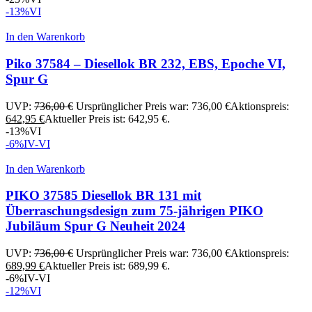
-13%
VI
In den Warenkorb
Piko 37584 – Diesellok BR 232, EBS, Epoche VI,
Spur G
UVP:
736,00
€
Ursprünglicher Preis war: 736,00 €
Aktionspreis:
642,95
€
Aktueller Preis ist: 642,95 €.
-13%
VI
-6%
IV-VI
In den Warenkorb
PIKO 37585 Diesellok BR 131 mit
Überraschungsdesign zum 75-jährigen PIKO
Jubiläum Spur G Neuheit 2024
UVP:
736,00
€
Ursprünglicher Preis war: 736,00 €
Aktionspreis:
689,99
€
Aktueller Preis ist: 689,99 €.
-6%
IV-VI
-12%
VI