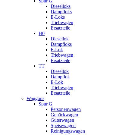
Spur G
Dieselloks
Dampfloks
E-Loks
Triebwagen
Ersatzteile
H0
Diesellok
Dampfloks
E-Lok
Triebwagen
Ersatzteile
TT
Diesellok
Dampflok
E-Lok
Triebwagen
Ersatzteile
Waggons
Spur G
Personenwagen
Gepäckwagen
Güterwagen
Speisewagen
Reinigungswagen