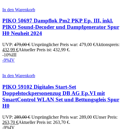
In den Warenkorb
PIKO 50697 Dampflok Pm2 PKP Ep. III, inkl.
PIKO Sound-Decoder und Dampfgenerator Spur
H0 Neuheit 2024
UVP:
479,00
€
Ursprünglicher Preis war: 479,00 €
Aktionspreis:
432,99
€
Aktueller Preis ist: 432,99 €.
-10%
III
-9%
IV
In den Warenkorb
PIKO 59102 Digitales Start-Set
Doppelstockpersonenzug DB AG Ep.VI mit
SmartControl WLAN Set und Bettungsgleis Spur
H0
UVP:
289,00
€
Ursprünglicher Preis war: 289,00 €
Unser Preis:
263,70
€
Aktueller Preis ist: 263,70 €.
-9%
IV