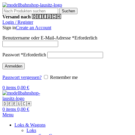
Suchen
Versand nach 🇩🇪🇪🇺🇨🇭
Login / Register
Sign in
Create an Account
Benutzername oder E-Mail-Adresse
*
Erforderlich
Passwort
*
Erforderlich
Anmelden
Passwort vergessen?
Remember me
0
items
0,00
€
🇩🇪🇪🇺🇨🇭
0
items
0,00
€
Menu
Loks & Wagons
Loks