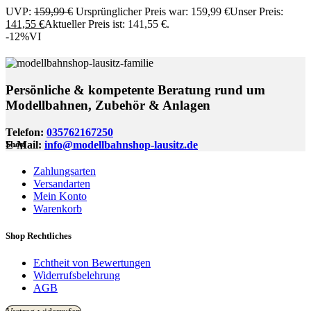
UVP:
159,99
€
Ursprünglicher Preis war: 159,99 €
Unser Preis:
141,55
€
Aktueller Preis ist: 141,55 €.
-12%
VI
Persönliche & kompetente Beratung rund um
Modellbahnen, Zubehör & Anlagen
Telefon:
035762167250
E-Mail:
info@modellbahnshop-lausitz.de
Shop
Zahlungsarten
Versandarten
Mein Konto
Warenkorb
Shop Rechtliches
Echtheit von Bewertungen
Widerrufsbelehrung
AGB