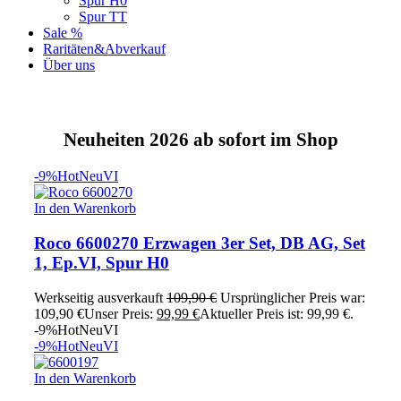
Spur H0
Spur TT
Sale %
Raritäten&Abverkauf
Über uns
Neuheiten 2026 ab sofort im Shop
-9%
Hot
Neu
VI
In den Warenkorb
Roco 6600270 Erzwagen 3er Set, DB AG, Set
1, Ep.VI, Spur H0
Werkseitig ausverkauft
109,90
€
Ursprünglicher Preis war:
109,90 €
Unser Preis:
99,99
€
Aktueller Preis ist: 99,99 €.
-9%
Hot
Neu
VI
-9%
Hot
Neu
VI
In den Warenkorb