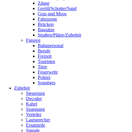
Zäune
Geröll/Schotter/Sand
Gras und Moos
Fahrzeuge
Brücken
Bausätze
Straßen/Plätze/Zubehör
Figuren
Bahnpersonal
Berufe
Freizeit
Touristen
Tiere
Feuerwehr
Polizei
Sonstiges
Zubehör
Steuerung
Decoder
Kabel
Spannung
Verteiler
Lautsprecher
Ersatzteile
Signale