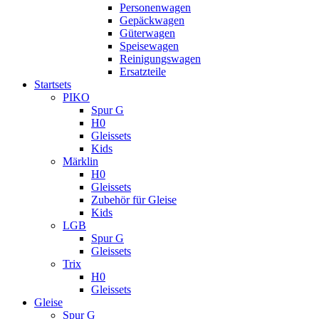
Personenwagen
Gepäckwagen
Güterwagen
Speisewagen
Reinigungswagen
Ersatzteile
Startsets
PIKO
Spur G
H0
Gleissets
Kids
Märklin
H0
Gleissets
Zubehör für Gleise
Kids
LGB
Spur G
Gleissets
Trix
H0
Gleissets
Gleise
Spur G