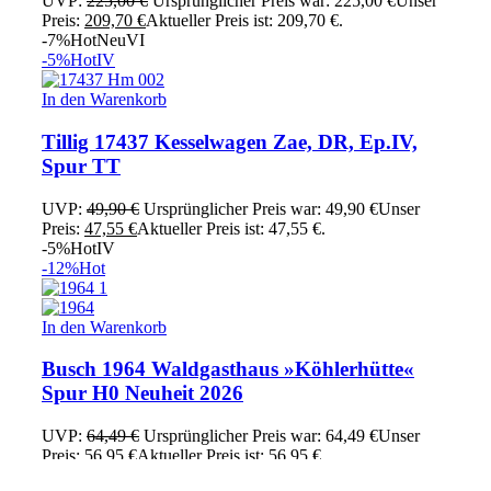
UVP:
225,00
€
Ursprünglicher Preis war: 225,00 €
Unser
Preis:
209,70
€
Aktueller Preis ist: 209,70 €.
-7%
Hot
Neu
VI
-5%
Hot
IV
In den Warenkorb
Tillig 17437 Kesselwagen Zae, DR, Ep.IV,
Spur TT
UVP:
49,90
€
Ursprünglicher Preis war: 49,90 €
Unser
Preis:
47,55
€
Aktueller Preis ist: 47,55 €.
-5%
Hot
IV
-12%
Hot
In den Warenkorb
Busch 1964 Waldgasthaus »Köhlerhütte«
Spur H0 Neuheit 2026
UVP:
64,49
€
Ursprünglicher Preis war: 64,49 €
Unser
Preis:
56,95
€
Aktueller Preis ist: 56,95 €.
-12%
Hot