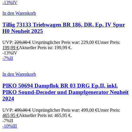
-13%
IV
In den Warenkorb
Tillig 73133 Triebwagen BR 186, DR, Ep. IV Spur
H0 Neuheit 2025
UVP:
229,00
€
Ursprünglicher Preis war: 229,00 €
Unser Preis:
199,99
€
Aktueller Preis ist: 199,99 €.
-13%
IV
-7%
II
In den Warenkorb
PIKO 50694 Dampflok BR 03 DRG Ep.II, inkl.
PIKO Sound-Decoder und Dampfgenerator Neuheit
2024
UVP:
499,00
€
Ursprünglicher Preis war: 499,00 €
Unser Preis:
465,95
€
Aktueller Preis ist: 465,95 €.
-7%
II
-10%
III