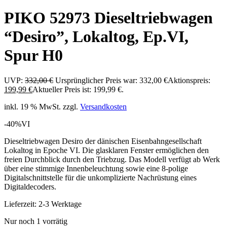
PIKO 52973 Dieseltriebwagen
“Desiro”, Lokaltog, Ep.VI,
Spur H0
UVP:
332,00
€
Ursprünglicher Preis war: 332,00 €
Aktionspreis:
199,99
€
Aktueller Preis ist: 199,99 €.
inkl. 19 % MwSt.
zzgl.
Versandkosten
-40%
VI
Dieseltriebwagen Desiro der dänischen Eisenbahngesellschaft
Lokaltog in Epoche VI. Die glasklaren Fenster ermöglichen den
freien Durchblick durch den Triebzug. Das Modell verfügt ab Werk
über eine stimmige Innenbeleuchtung sowie eine 8-polige
Digitalschnittstelle für die unkomplizierte Nachrüstung eines
Digitaldecoders.
Lieferzeit:
2-3 Werktage
Nur noch 1 vorrätig