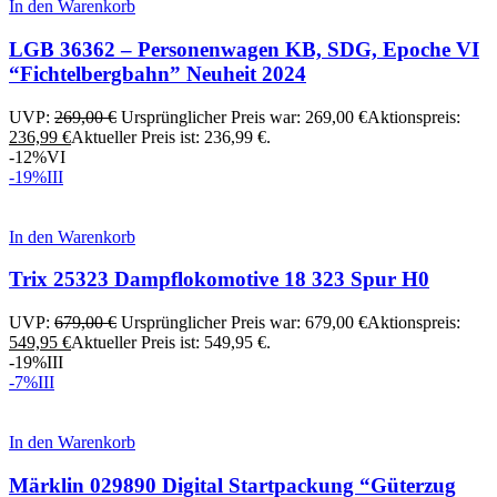
In den Warenkorb
LGB 36362 – Personenwagen KB, SDG, Epoche VI
“Fichtelbergbahn” Neuheit 2024
UVP:
269,00
€
Ursprünglicher Preis war: 269,00 €
Aktionspreis:
236,99
€
Aktueller Preis ist: 236,99 €.
-12%
VI
-19%
III
In den Warenkorb
Trix 25323 Dampflokomotive 18 323 Spur H0
UVP:
679,00
€
Ursprünglicher Preis war: 679,00 €
Aktionspreis:
549,95
€
Aktueller Preis ist: 549,95 €.
-19%
III
-7%
III
In den Warenkorb
Märklin 029890 Digital Startpackung “Güterzug