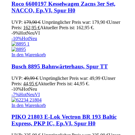
Roco 6600197 Kesselwagen Zacns 3er Set,
NACCO, Ep.VI, Spur H0
UVP:
179,90
€
Ursprünglicher Preis war: 179,90 €
Unser
Preis:
162,95
€
Aktueller Preis ist: 162,95 €.
-9%
Hot
Neu
VI
-10%
Hot
Neu
In den Warenkorb
Busch 8895 Bahnwärterhaus, Spur TT
UVP:
49,99
€
Ursprünglicher Preis war: 49,99 €
Unser
Preis:
44,95
€
Aktueller Preis ist: 44,95 €.
-10%
Hot
Neu
-7%
Hot
Neu
VI
In den Warenkorb
PIKO 21803 E-Lok Vectron BR 193 Baltic
Express, PKP IC, Ep.VI, Spur H0