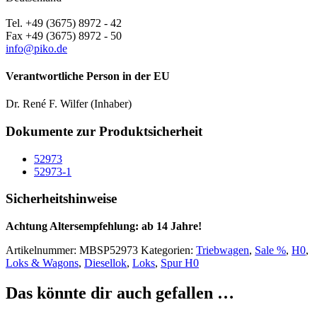
Tel. +49 (3675) 8972 - 42
Fax +49 (3675) 8972 - 50
info@piko.de
Verantwortliche Person in der EU
Dr. René F. Wilfer (Inhaber)
Dokumente zur Produktsicherheit
52973
52973-1
Sicherheitshinweise
Achtung Altersempfehlung: ab 14 Jahre!
Artikelnummer:
MBSP52973
Kategorien:
Triebwagen
,
Sale %
,
H0
,
Loks & Wagons
,
Diesellok
,
Loks
,
Spur H0
Das könnte dir auch gefallen …