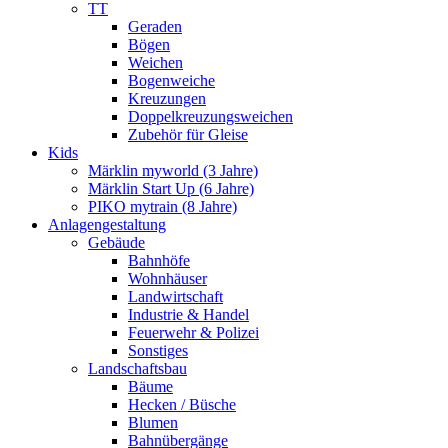
TT
Geraden
Bögen
Weichen
Bogenweiche
Kreuzungen
Doppelkreuzungsweichen
Zubehör für Gleise
Kids
Märklin myworld (3 Jahre)
Märklin Start Up (6 Jahre)
PIKO mytrain (8 Jahre)
Anlagengestaltung
Gebäude
Bahnhöfe
Wohnhäuser
Landwirtschaft
Industrie & Handel
Feuerwehr & Polizei
Sonstiges
Landschaftsbau
Bäume
Hecken / Büsche
Blumen
Bahnübergänge