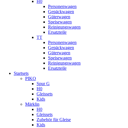
H0
Personenwagen
Gepäckwagen
Güterwagen
Speisewagen
Reinigungswagen
Ersatzteile
TT
Personenwagen
Gepäckwagen
Güterwagen
Speisewagen
Reinigungswagen
Ersatzteile
Startsets
PIKO
Spur G
H0
Gleissets
Kids
Märklin
H0
Gleissets
Zubehör für Gleise
Kids