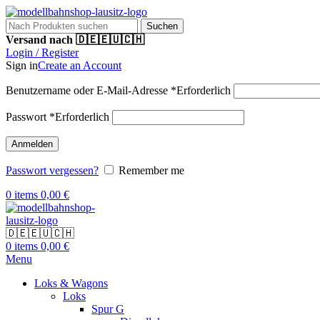
Suchen
Versand nach 🇩🇪🇪🇺🇨🇭
Login / Register
Sign in
Create an Account
Benutzername oder E-Mail-Adresse
*
Erforderlich
Passwort
*
Erforderlich
Anmelden
Passwort vergessen?
Remember me
0
items
0,00
€
🇩🇪🇪🇺🇨🇭
0
items
0,00
€
Menu
Loks & Wagons
Loks
Spur G