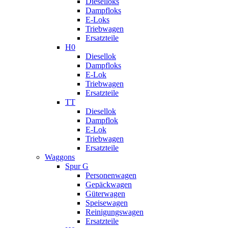
Dieselloks
Dampfloks
E-Loks
Triebwagen
Ersatzteile
H0
Diesellok
Dampfloks
E-Lok
Triebwagen
Ersatzteile
TT
Diesellok
Dampflok
E-Lok
Triebwagen
Ersatzteile
Waggons
Spur G
Personenwagen
Gepäckwagen
Güterwagen
Speisewagen
Reinigungswagen
Ersatzteile