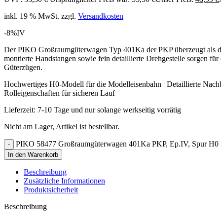
inkl. 19 % MwSt.
zzgl.
Versandkosten
-8%
IV
Der PIKO Großraumgüterwagen Typ 401Ka der PKP überzeugt als detai
montierte Handstangen sowie fein detaillierte Drehgestelle sorgen für
Güterzügen.
Hochwertiges H0-Modell für die Modelleisenbahn | Detaillierte Nachb
Rolleigenschaften für sicheren Lauf
Lieferzeit:
7-10 Tage und nur solange werkseitig vorrätig
Nicht am Lager, Artikel ist bestellbar.
PIKO 58477 Großraumgüterwagen 401Ka PKP, Ep.IV, Spur H0
In den Warenkorb
Beschreibung
Zusätzliche Informationen
Produktsicherheit
Beschreibung