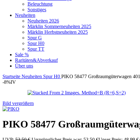
Beleuchtung
Sonstiges
Neuheiten
Neuheiten 2026
Märklin Sommerneuheiten 2025
Märklin Herbstneuheiten 2025
Spur G
Spur H0
Spur TT
Sale %
Raritäten&Abverkauf
Über uns
Startseite
Neuheiten
Spur H0
PIKO 58477 Großraumgüterwagen 401
-8%
IV
Bild vergrößern
PIKO 58477 Großraumgüterwag
UVP:
53,50
€
Ursprünglicher Preis war: 53,50 €
Unser Preis:
48,99
€