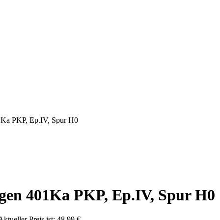
Ka PKP, Ep.IV, Spur H0
en 401Ka PKP, Ep.IV, Spur H0
Aktueller Preis ist: 48,99 €.