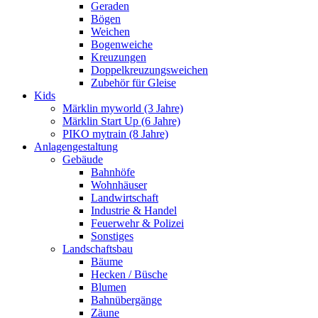
Geraden
Bögen
Weichen
Bogenweiche
Kreuzungen
Doppelkreuzungsweichen
Zubehör für Gleise
Kids
Märklin myworld (3 Jahre)
Märklin Start Up (6 Jahre)
PIKO mytrain (8 Jahre)
Anlagengestaltung
Gebäude
Bahnhöfe
Wohnhäuser
Landwirtschaft
Industrie & Handel
Feuerwehr & Polizei
Sonstiges
Landschaftsbau
Bäume
Hecken / Büsche
Blumen
Bahnübergänge
Zäune