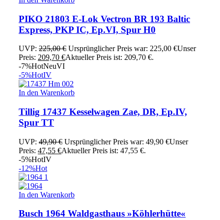
PIKO 21803 E-Lok Vectron BR 193 Baltic
Express, PKP IC, Ep.VI, Spur H0
UVP:
225,00
€
Ursprünglicher Preis war: 225,00 €
Unser
Preis:
209,70
€
Aktueller Preis ist: 209,70 €.
-7%
Hot
Neu
VI
-5%
Hot
IV
In den Warenkorb
Tillig 17437 Kesselwagen Zae, DR, Ep.IV,
Spur TT
UVP:
49,90
€
Ursprünglicher Preis war: 49,90 €
Unser
Preis:
47,55
€
Aktueller Preis ist: 47,55 €.
-5%
Hot
IV
-12%
Hot
In den Warenkorb
Busch 1964 Waldgasthaus »Köhlerhütte«