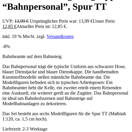
“Bahnpersonal”, Spur TT
UVP:
13,99
€
Ursprünglicher Preis war: 13,99 €
Unser Preis:
12,85
€
Aktueller Preis ist: 12,85 €.
inkl. 19 % MwSt.
zzgl.
Versandkosten
-8%
Bahnbeamte auf dem Bahnsteig
Das Bahnpersonal trägt die typische Uniform aus schwarzer Hose,
blauer Dienstjacke und blauer Dienstkappe. Die handbemalten
Kunststoffmodelle stellen männliche Bahnbeamte dar. Die
Modellfiguren befinden sich in typischen Arbeitsposen: Ein
Bahnbeamter hebt die Kelle, ein zweiter erteilt einem Reisenden
eine Auskunft, ein weiterer greift an die Zugtüre. Das Bahnpersonal
ist ideal um Bahnhofsszenen und Bahnsteige auf
Modellbahnanlagen zu dekorieren.
Das Set besteht aus sechs Modellfiguren für die Spur TT (Maßstab
1:120, ca. 1,5 cm hoch).
Lieferzeit:
2-3 Werktage