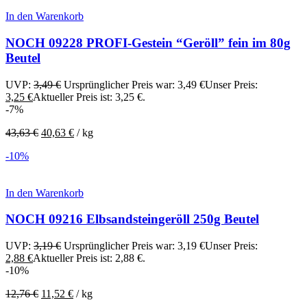
In den Warenkorb
NOCH 09228 PROFI-Gestein “Geröll” fein im 80g
Beutel
UVP:
3,49
€
Ursprünglicher Preis war: 3,49 €
Unser Preis:
3,25
€
Aktueller Preis ist: 3,25 €.
-7%
43,63
€
40,63
€
/
kg
-10%
In den Warenkorb
NOCH 09216 Elbsandsteingeröll 250g Beutel
UVP:
3,19
€
Ursprünglicher Preis war: 3,19 €
Unser Preis:
2,88
€
Aktueller Preis ist: 2,88 €.
-10%
12,76
€
11,52
€
/
kg