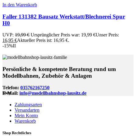
In den Warenkorb
Faller 131382 Bausatz Werkstatt/Blechnerei Spur
H0
UVP:
19,99
€
Ursprünglicher Preis war: 19,99 €
Unser Preis:
16,95
€
Aktueller Preis ist: 16,95 €.
-15%
II
Persönliche & kompetente Beratung rund um
Modellbahnen, Zubehör & Anlagen
Telefon:
035762167250
E-Mail:
info@modellbahnshop-lausitz.de
Shop
Zahlungsarten
Versandarten
Mein Konto
Warenkorb
Shop Rechtliches