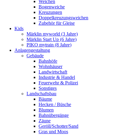
Weichen
Bogenweiche
Kreuzungen
Doppelkreuzungsweichen
Zubehör für Gleise
Kids
Märklin myworld (3 Jahre)
Märklin Start Up (6 Jahre)
PIKO mytrain (8 Jahre)
Anlagengestaltung
Gebäude
Bahnhöfe
Wohnhäuser
Landwirtschaft
Industrie & Handel
Feuerwehr & Polizei
Sonstiges
Landschaftsbau
Bäume
Hecken / Büsche
Blumen
Bahnübergänge
Zäune
Geröll/Schotter/Sand
Gras und Moos