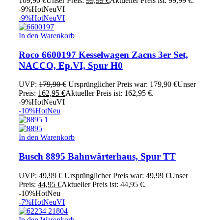
109,90 €
Unser Preis:
99,99
€
Aktueller Preis ist: 99,99 €.
-9%
Hot
Neu
VI
-9%
Hot
Neu
VI
In den Warenkorb
Roco 6600197 Kesselwagen Zacns 3er Set,
NACCO, Ep.VI, Spur H0
UVP:
179,90
€
Ursprünglicher Preis war: 179,90 €
Unser
Preis:
162,95
€
Aktueller Preis ist: 162,95 €.
-9%
Hot
Neu
VI
-10%
Hot
Neu
In den Warenkorb
Busch 8895 Bahnwärterhaus, Spur TT
UVP:
49,99
€
Ursprünglicher Preis war: 49,99 €
Unser
Preis:
44,95
€
Aktueller Preis ist: 44,95 €.
-10%
Hot
Neu
-7%
Hot
Neu
VI
In den Warenkorb