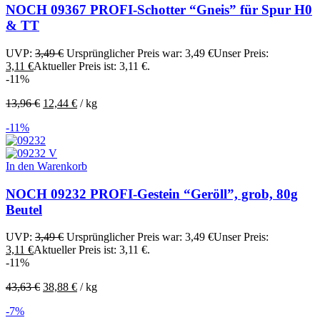
NOCH 09367 PROFI-Schotter “Gneis” für Spur H0
& TT
UVP:
3,49
€
Ursprünglicher Preis war: 3,49 €
Unser Preis:
3,11
€
Aktueller Preis ist: 3,11 €.
-11%
13,96
€
12,44
€
/
kg
-11%
In den Warenkorb
NOCH 09232 PROFI-Gestein “Geröll”, grob, 80g
Beutel
UVP:
3,49
€
Ursprünglicher Preis war: 3,49 €
Unser Preis:
3,11
€
Aktueller Preis ist: 3,11 €.
-11%
43,63
€
38,88
€
/
kg
-7%