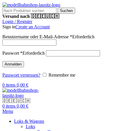
Suchen
Versand nach 🇩🇪🇪🇺🇨🇭
Login / Register
Sign in
Create an Account
Benutzername oder E-Mail-Adresse
*
Erforderlich
Passwort
*
Erforderlich
Anmelden
Passwort vergessen?
Remember me
0
items
0,00
€
🇩🇪🇪🇺🇨🇭
0
items
0,00
€
Menu
Loks & Wagons
Loks