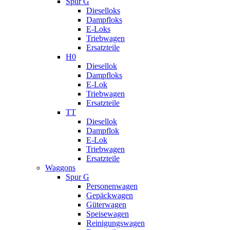
Spur G
Dieselloks
Dampfloks
E-Loks
Triebwagen
Ersatzteile
H0
Diesellok
Dampfloks
E-Lok
Triebwagen
Ersatzteile
TT
Diesellok
Dampflok
E-Lok
Triebwagen
Ersatzteile
Waggons
Spur G
Personenwagen
Gepäckwagen
Güterwagen
Speisewagen
Reinigungswagen