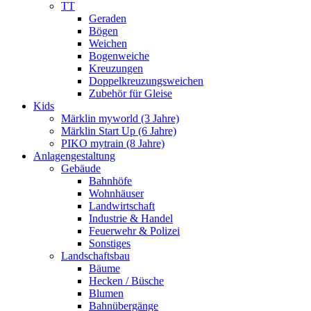
TT
Geraden
Bögen
Weichen
Bogenweiche
Kreuzungen
Doppelkreuzungsweichen
Zubehör für Gleise
Kids
Märklin myworld (3 Jahre)
Märklin Start Up (6 Jahre)
PIKO mytrain (8 Jahre)
Anlagengestaltung
Gebäude
Bahnhöfe
Wohnhäuser
Landwirtschaft
Industrie & Handel
Feuerwehr & Polizei
Sonstiges
Landschaftsbau
Bäume
Hecken / Büsche
Blumen
Bahnübergänge