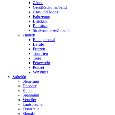
Zäune
Geröll/Schotter/Sand
Gras und Moos
Fahrzeuge
Brücken
Bausätze
Straßen/Plätze/Zubehör
Figuren
Bahnpersonal
Berufe
Freizeit
Touristen
Tiere
Feuerwehr
Polizei
Sonstiges
Zubehör
Steuerung
Decoder
Kabel
Spannung
Verteiler
Lautsprecher
Ersatzteile
Signale