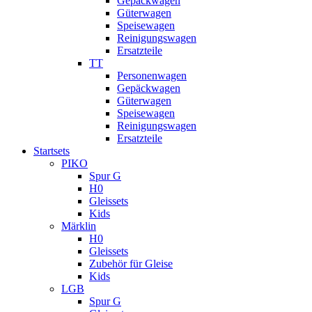
Gepäckwagen
Güterwagen
Speisewagen
Reinigungswagen
Ersatzteile
TT
Personenwagen
Gepäckwagen
Güterwagen
Speisewagen
Reinigungswagen
Ersatzteile
Startsets
PIKO
Spur G
H0
Gleissets
Kids
Märklin
H0
Gleissets
Zubehör für Gleise
Kids
LGB
Spur G