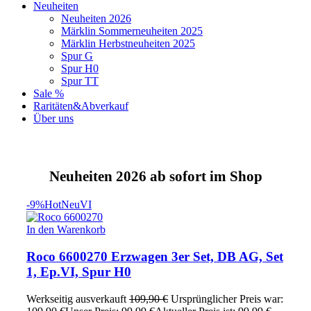
Neuheiten
Neuheiten 2026
Märklin Sommerneuheiten 2025
Märklin Herbstneuheiten 2025
Spur G
Spur H0
Spur TT
Sale %
Raritäten&Abverkauf
Über uns
Neuheiten 2026 ab sofort im Shop
-9%
Hot
Neu
VI
In den Warenkorb
Roco 6600270 Erzwagen 3er Set, DB AG, Set
1, Ep.VI, Spur H0
Werkseitig ausverkauft
109,90
€
Ursprünglicher Preis war: