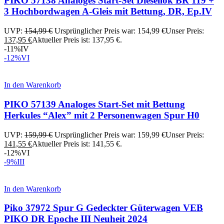
PIKO 57138 Analoges Start-Set Diesellok BR 119 +
3 Hochbordwagen A-Gleis mit Bettung, DR, Ep.IV
UVP:
154,99
€
Ursprünglicher Preis war: 154,99 €
Unser Preis:
137,95
€
Aktueller Preis ist: 137,95 €.
-11%
IV
-12%
VI
In den Warenkorb
PIKO 57139 Analoges Start-Set mit Bettung
Herkules “Alex” mit 2 Personenwagen Spur H0
UVP:
159,99
€
Ursprünglicher Preis war: 159,99 €
Unser Preis:
141,55
€
Aktueller Preis ist: 141,55 €.
-12%
VI
-9%
III
In den Warenkorb
Piko 37972 Spur G Gedeckter Güterwagen VEB
PIKO DR Epoche III Neuheit 2024