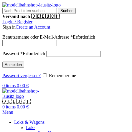
Suchen
Versand nach 🇩🇪🇪🇺🇨🇭
Login / Register
Sign in
Create an Account
Benutzername oder E-Mail-Adresse
*
Erforderlich
Passwort
*
Erforderlich
Anmelden
Passwort vergessen?
Remember me
0
items
0,00
€
🇩🇪🇪🇺🇨🇭
0
items
0,00
€
Menu
Loks & Wagons
Loks