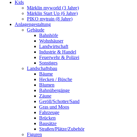
Kids
Märklin myworld (3 Jahre)
Märklin Start Up (6 Jahre)
PIKO mytrain (8 Jahre)
Anlagengestaltung
Gebäude
Bahnhöfe
Wohnhäuser
Landwirtschaft
Industrie & Handel
Feuerwehr & Polizei
Sonstiges
Landschaftsbau
Bäume
Hecken / Büsche
Blumen
Bahnübergänge
Zäune
Geröll/Schotter/Sand
Gras und Moos
Fahrzeuge
Brücken
Bausätze
Straßen/Plätze/Zubehör
Figuren