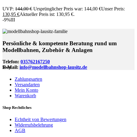
UVP:
144,00
€
Ursprünglicher Preis war: 144,00 €
Unser Preis:
130,95
€
Aktueller Preis ist: 130,95 €.
-9%
III
Persönliche & kompetente Beratung rund um
Modellbahnen, Zubehör & Anlagen
Telefon:
035762167250
E-Mail:
info@modellbahnshop-lausitz.de
Shop
Zahlungsarten
Versandarten
Mein Konto
Warenkorb
Shop Rechtliches
Echtheit von Bewertungen
Widerrufsbelehrung
AGB