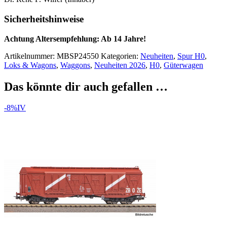
Sicherheitshinweise
Achtung Altersempfehlung: Ab 14 Jahre!
Artikelnummer:
MBSP24550
Kategorien:
Neuheiten
,
Spur H0
,
Loks & Wagons
,
Waggons
,
Neuheiten 2026
,
H0
,
Güterwagen
Das könnte dir auch gefallen …
-8%
IV