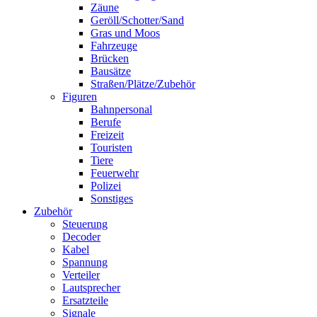
Zäune
Geröll/Schotter/Sand
Gras und Moos
Fahrzeuge
Brücken
Bausätze
Straßen/Plätze/Zubehör
Figuren
Bahnpersonal
Berufe
Freizeit
Touristen
Tiere
Feuerwehr
Polizei
Sonstiges
Zubehör
Steuerung
Decoder
Kabel
Spannung
Verteiler
Lautsprecher
Ersatzteile
Signale