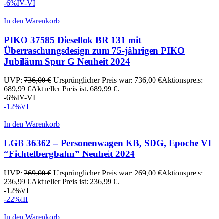
-6%
IV-VI
In den Warenkorb
PIKO 37585 Diesellok BR 131 mit
Überraschungsdesign zum 75-jährigen PIKO
Jubiläum Spur G Neuheit 2024
UVP:
736,00
€
Ursprünglicher Preis war: 736,00 €
Aktionspreis:
689,99
€
Aktueller Preis ist: 689,99 €.
-6%
IV-VI
-12%
VI
In den Warenkorb
LGB 36362 – Personenwagen KB, SDG, Epoche VI
“Fichtelbergbahn” Neuheit 2024
UVP:
269,00
€
Ursprünglicher Preis war: 269,00 €
Aktionspreis:
236,99
€
Aktueller Preis ist: 236,99 €.
-12%
VI
-22%
III
In den Warenkorb