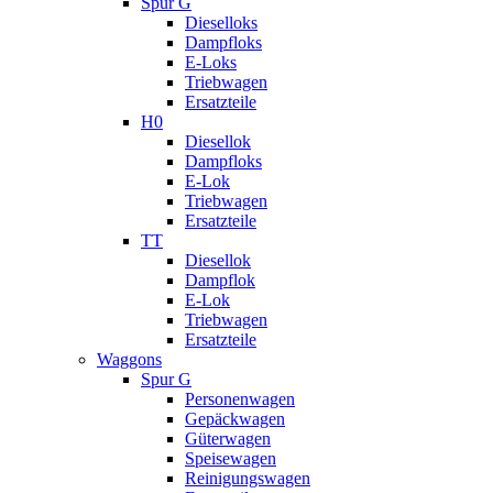
Spur G
Dieselloks
Dampfloks
E-Loks
Triebwagen
Ersatzteile
H0
Diesellok
Dampfloks
E-Lok
Triebwagen
Ersatzteile
TT
Diesellok
Dampflok
E-Lok
Triebwagen
Ersatzteile
Waggons
Spur G
Personenwagen
Gepäckwagen
Güterwagen
Speisewagen
Reinigungswagen