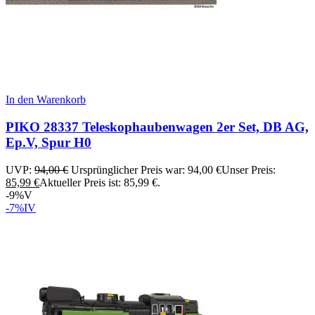
In den Warenkorb
PIKO 28337 Teleskophaubenwagen 2er Set, DB AG,
Ep.V, Spur H0
UVP:
94,00
€
Ursprünglicher Preis war: 94,00 €
Unser Preis:
85,99
€
Aktueller Preis ist: 85,99 €.
-9%
V
-7%
IV