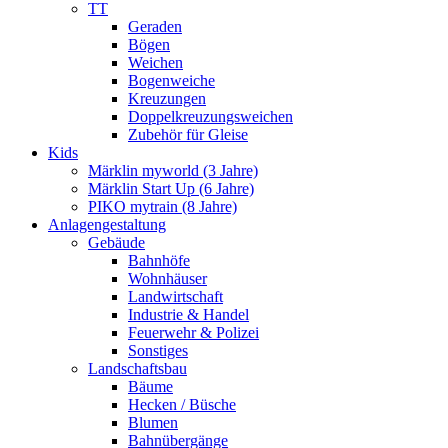
TT
Geraden
Bögen
Weichen
Bogenweiche
Kreuzungen
Doppelkreuzungsweichen
Zubehör für Gleise
Kids
Märklin myworld (3 Jahre)
Märklin Start Up (6 Jahre)
PIKO mytrain (8 Jahre)
Anlagengestaltung
Gebäude
Bahnhöfe
Wohnhäuser
Landwirtschaft
Industrie & Handel
Feuerwehr & Polizei
Sonstiges
Landschaftsbau
Bäume
Hecken / Büsche
Blumen
Bahnübergänge