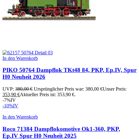
In den Warenkorb
PIKO 50764 Dampflok TKt48 84, PKP, Ep.IV, Spur
H0 Neuheit 2026
UVP:
380,00
€
Ursprünglicher Preis war: 380,00 €
Unser Preis:
353,90
€
Aktueller Preis ist: 353,90 €.
-7%
IV
-10%
IV
In den Warenkorb
Roco 71384 Dampflokomotive Ok1-360, PKP,
Ep.IV Spur H0 Neuheit 2025