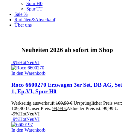
Spur H0
Spur TT
Sale %
Raritäten&Abverkauf
Über uns
Neuheiten 2026 ab sofort im Shop
-9%
Hot
Neu
VI
In den Warenkorb
Roco 6600270 Erzwagen 3er Set, DB AG, Set
1, Ep.VI, Spur H0
Werkseitig ausverkauft
109,90
€
Ursprünglicher Preis war:
109,90 €
Unser Preis:
99,99
€
Aktueller Preis ist: 99,99 €.
-9%
Hot
Neu
VI
-9%
Hot
Neu
VI
In den Warenkorb