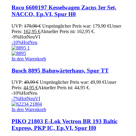
Roco 6600197 Kesselwagen Zacns 3er Set,
NACCO, Ep.VI, Spur H0
UVP:
179,90
€
Ursprünglicher Preis war: 179,90 €
Unser
Preis:
162,95
€
Aktueller Preis ist: 162,95 €.
-9%
Hot
Neu
VI
-10%
Hot
Neu
In den Warenkorb
Busch 8895 Bahnwärterhaus, Spur TT
UVP:
49,99
€
Ursprünglicher Preis war: 49,99 €
Unser
Preis:
44,95
€
Aktueller Preis ist: 44,95 €.
-10%
Hot
Neu
-7%
Hot
Neu
VI
In den Warenkorb
PIKO 21803 E-Lok Vectron BR 193 Baltic
Express, PKP IC, Ep.VI, Spur H0